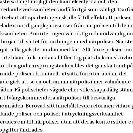
åste så långt möjligt den händelsestyrda och den
tredande verksamheten ändå fortgå som vanligt. Därför
utsebart att sparbetingen skulle få till effekt att polisen
ade sina tillgängliga resurser från närpolisen till den 
rksamheten. Prioriteringen var riktig och nödvändig m
början till slutet för ordningen med närpoliser. När ste
jat rulla gick det undan med fart. Allt färre poliser rör
d ute bland folk medan allt fler tog plats bakom skrivbo
ot den goda ursprungstanken blev det ganska tomt på
rande poliser i kriminellt utsatta förorter medan det
ande gick att se en och annan närpolis i mer välmående
åden. Få polischefer vågade eller ville skapa dålig stäm
tt tvångskommendera närpoliser till besvärliga
områden. Berövad sitt innehåll levde reformen vidare
edande poliser och poliser i utryckningsverksamhet
cerades om till närpoliser utan att deras kontorstider o
ppgifter ändrades.