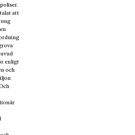
poliser.
alat att
rtung
den
 ordning
 grova
 huvud
r enligt
den och
iljon
 Och
ationär
l