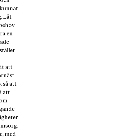
 och
e kunnat
. Låt
 behov
dra en
nade
stället
t att
därnäst
 så att
 att
nom
ggande
tigheter
omsorg.
te, med