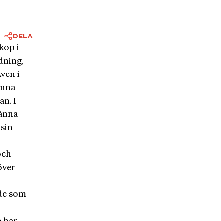
DELA
kop i
dning,
ven i
unna
n. I
männa
 sin
och
över
e
ade som
n