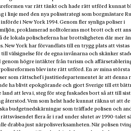
sreformen var rätt tänkt och hade rätt utförd kunnat bl
g i linje med den nya polisstrategi som borgmästare R
 införde i New York 1994. Genom fler synliga poliser i
miljön, proklamerad nolltolerans mot brott och ett an
å de lokala polischeferna har brottsligheten där mer ä
s. New York har förvandlats till en trygg plats att vistas 
r till välsignelse för de egna invånarna och skänker sta
d genom högre intäkter från turism och affärsetablerin
olisreformen blev inte rätt utförd. En av mina största
ser som rättschef i justitiedepartementet är att denna 
e ha blivit epokgörande och gjort Sverige till ett bätt
 land att leva i, steg för steg fuskades bort så att till sis
ng återstod. Vem som helst hade kunnat räkna ut att de
ska budgetnedskärningar som träffade polisen och an
 rättsväsendet flera år i rad under slutet av 1990-talet s
lle drabba just närpolisverksamheten. När polisen tvin