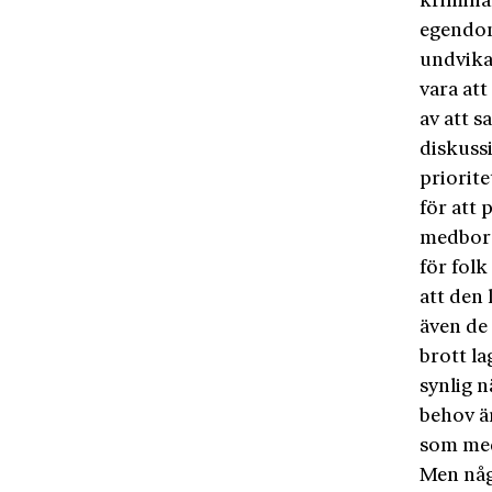
kriminal
egendom
undvika
vara at
av att s
diskussi
priorite
för att 
medborg
för folk
att den 
även de
brott l
synlig n
behov ä
som med
Men någ