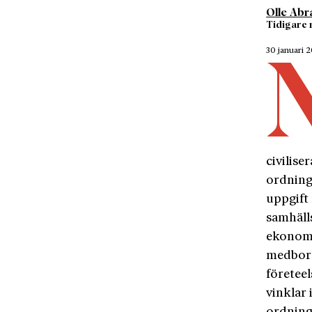
Olle Ab
Tidigare r
30 januari 
civilise
ordninge
uppgift 
samhälls
ekonomi
medborg
företee
vinklar 