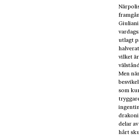
Närpoli
framgån
Giuliani
vardags
utlagt p
halverat
vilket ä
välstån
Men närp
besvikel
som kund
tryggare
ingenti
drakoni
delar av
hårt sku