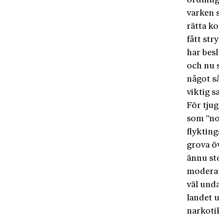
ordning 
varken s
rätta ko
fått str
har besl
och nu s
något så
viktig s
För tju
som ”no
flyktin
grova ö
ännu st
moderat 
väl und
landet 
narkotik