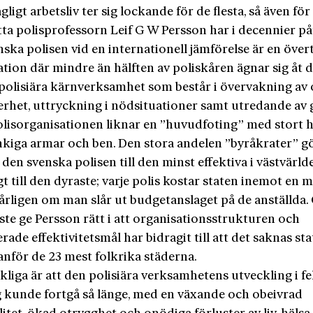
gligt arbetsliv ter sig lockande för de flesta, så även för 
ta polisprofessorn Leif G W Persson har i decennier påt
ska polisen vid en internationell jämförelse är en öve
tion där mindre än hälften av poliskåren ägnar sig åt 
 polisiära kärnverksamhet som består i övervakning av
erhet, uttryckning i nödsituationer samt utredande av
Polisorganisationen liknar en ”huvudfoting” med stort
nkiga armar och ben. Den stora andelen ”byråkrater” gö
den svenska polisen till den minst effektiva i västvärl
t till den dyraste; varje polis kostar staten inemot en m
årligen om man slår ut budgetanslaget på de anställda.
te ge Persson rätt i att organisationsstrukturen och
rade effektivitetsmål har bidragit till att det saknas st
anför de 23 mest folkrika städerna.
liga är att den polisiära verksamhetens utveckling i fe
g kunde fortgå så länge, med en växande och obeivrad