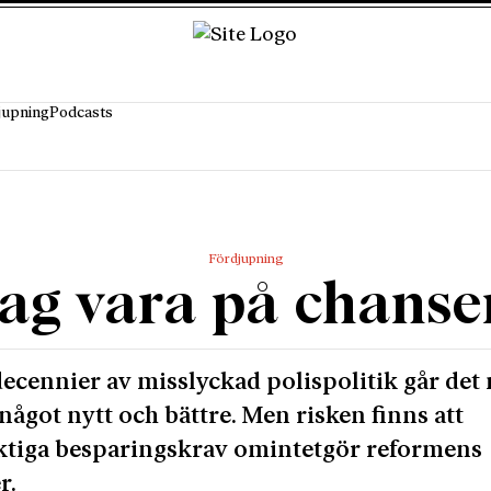
jupning
Podcasts
Fördjupning
ag vara på chanse
decennier av misslyckad polispolitik går det 
något nytt och bättre. Men risken finns att
ktiga besparingskrav omintetgör reformens
r.