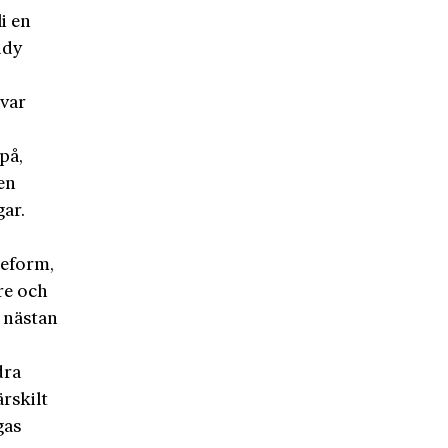
i en
udy
svar
n
på,
den
gar.
reform,
re och
t nästan
dra
ärskilt
gas