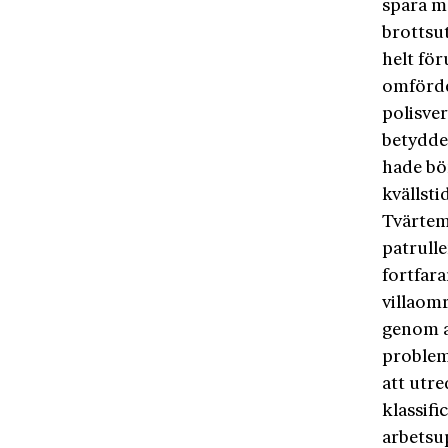
spara m
brottsu
helt för
omfördel
polisve
betydde 
hade bör
kvällsti
Tvärtem
patrulle
fortfar
villaomr
genom a
problem
att utr
klassifi
arbetsu