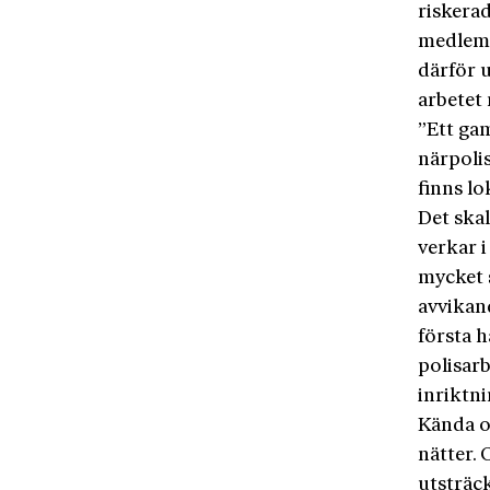
riskera
medlems
därför 
arbetet
”Ett gam
närpoli
finns lo
Det ska
verkar i
mycket 
avvikand
första 
polisar
inriktn
Kända o
nätter. 
utsträc