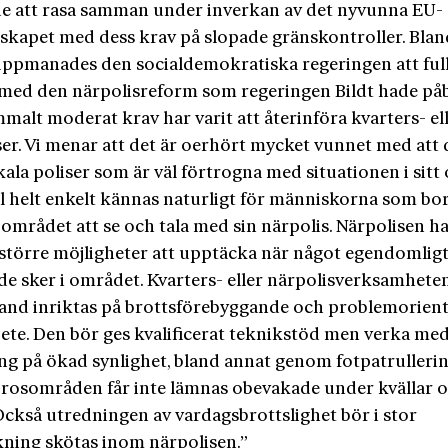
de att rasa samman under inverkan av det nyvunna EU-
kapet med dess krav på slopade gränskontroller. Blan
uppmanades den socialdemokratiska regeringen att full
 med den närpolisreform som regeringen Bildt hade påb
malt moderat krav har varit att återinföra kvarters- el
ser. Vi menar att det är oerhört mycket vunnet med att 
kala poliser som är väl förtrogna med situationen i sitt
ll helt enkelt kännas naturligt för människorna som bo
 området att se och tala med sin närpolis. Närpolisen h
större möjligheter att upptäcka när något egendomligt 
e sker i området. Kvarters- eller närpolisverksamheten 
hand inriktas på brottsförebyggande och problemorient
bete. Den bör ges kvalificerat teknikstöd men verka me
ing på ökad synlighet, bland annat genom fotpatrullerin
rosområden får inte lämnas obevakade under kvällar 
Också utredningen av vardagsbrottslighet bör i stor
kning skötas inom närpolisen.”