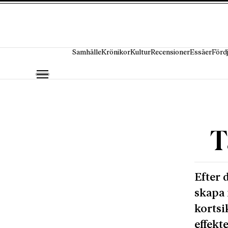
Hoppa till innehåll
Samhälle
Krönikor
Kultur
Recensioner
Essäer
Förd
T
Efter 
skapa 
kortsi
effekte