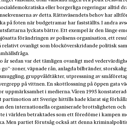
inget välstånd, utan välstånd ingen bra polis. Dessvärr
ocialdemokratiska eller borgerliga regeringar alltid dr
nsekvenserna av detta. Rättsväsendets behov har alltfö
yka på foten när budgetramar har fastställts. I andra a
utsfattarna lyckats bättre. Ett exempel är den länge e
jösatta förändringen av polisens organisation, ett resul
 relativt ovanligt som blocköverskridande politisk sam
amhällsfråga.
go år sedan var det tämligen ovanligt med vedervärdigh
 go”-zoner, väpnade rån, anlagda bilbränder, storskalig
gsmuggling, gruppvåldtäkter, utpressning av småföreta
vergrepp på vittnen. En skottlossning på öppen gata vä
or uppmärksamhet i medierna. Våren 1995 konstaterade
partimotion att Sverige hittills hade klarat sig förhåll
an den internationella organiserade brottsligheten och 
ute i världen betraktades som ett föredöme i kampen m
a. Men partiet förutsåg också att denna kriminalpolitis