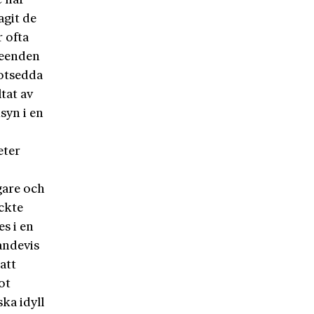
e har
agit de
r ofta
vseenden
motsedda
tat av
syn i en
eter
gare och
ckte
s i en
andevis
att
ot
ka idyll