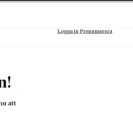
Logga in
Prenumerera
n!
nu att