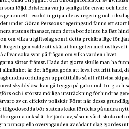
itet, ökad otrygghet och onödiga förluster av liv, hälsa
 som följd. Bristerna var ju synliga för envar och had
s genom ett resolut ingripande av regering och riksdag
t det under Göran Perssons regeringstid fanns ett stort
anera statens finanser, men detta borde inte ha fått hin
on om vilka utgiftsslag som i detta prekära läge förtjä
t. Regeringen valde att skära i budgeten med osthyvel i 
på allvar söka svar på frågan om vilka värden i livet
arna sätter främst. Hade det gjorts skulle man ha funni
 i allmänhet är det högsta goda att leva i ett fritt land, 
lagbundna ordningen upprätthålls så att rättvisa skipas,
 mest skyddslösa kan gå trygga på gator och torg och så
agförs och i största möjliga utsträckning förhindras ge
ärvaro av en effektiv poliskår. Först när dessa grundlä
r tillgodosedda bör statens kaka fördelas på andra nyt
borgarna också är betjänta av, såsom vård, skola och 
ra principiella överväganden av sådant slag gjordes in