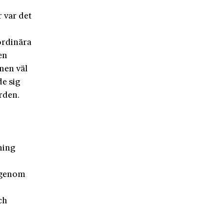
 var det
ordinära
en
nen väl
de sig
rden.
ning
 genom
ch