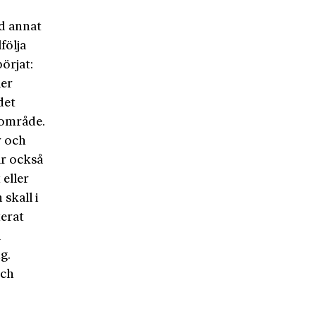
d annat
följa
örjat:
ler
det
 område.
r och
ar också
eller
skall i
erat
d
g.
och