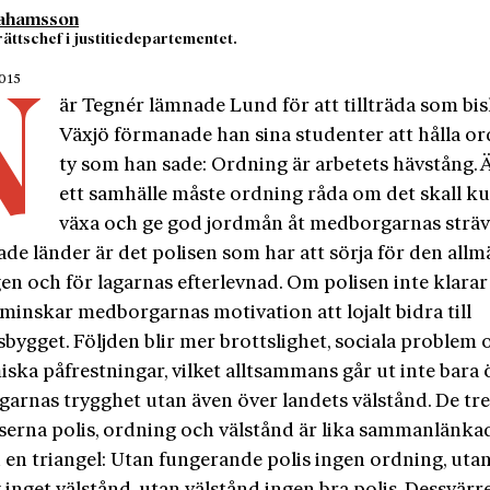
rahamsson
ättschef i justitiedepartementet.
2015
N
är Tegnér lämnade Lund för att tillträda som bis
Växjö förmanade han sina studenter att hålla or
ty som han sade: Ordning är arbetets hävstång. Ä
ett samhälle måste ordning råda om det skall k
växa och ge god jordmån åt medborgarnas sträva
rade länder är det polisen som har att sörja för den all
n och för lagarnas efterlevnad. Om polisen inte klarar
minskar medborgarnas motivation att lojalt bidra till
bygget. Följden blir mer brottslighet, sociala problem 
ska påfrestningar, vilket alltsammans går ut inte bara 
arnas trygghet utan även över landets välstånd. De tr
lserna polis, ordning och välstånd är lika sammanlänk
i en triangel: Utan fungerande polis ingen ordning, uta