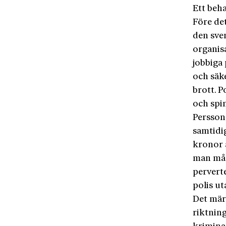
Ett beha
Före det
den sven
organisa
jobbiga
och säk
brott. 
och spi
Persson 
samtidig
kronor 
man mås
perverte
polis ut
Det märk
riktnin