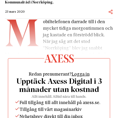
Kommunalråd i Norrköping.
23 mars 2020
M
obiltelefonen darrade till i den
mycket tidiga morgontimmen och
jag kastade en förströdd blick.
När jag såg att det stod
”Norrköping” blev jag snabbt
klarvaken. Jag inser naturligtvis att människoliv är
lika mycket värda i Borås som i Bagdad som i
Norrköping. Men avståndet spelar som bekant roll.
Redan prenumerant?
Logga in
Graden av intresse ökar i takt med att nyheterna
Upptäck Axess Digital i 3
kommer närmare. Och jag förstod givetvis att jag
som kommunalråd inom kort skulle behöva svara på
månader utan kostnad
alla de förväntade frågorna som följer efter
Allt innehåll. Alltid nära till hands.
dödsskjutningar. Hur reagerar jag nu när det brutala
Full tillgång till allt innehåll på axess.se.
våldet även har nått Norrköping? Vad kan vi göra
Tillgång till vårt magasinarkiv
lokalt? Vad säger jag till ansvariga nationellt? Vad
Nyhetsbrev direkt till din inbox