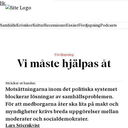
Hoppa till innehåll
Samhälle
Krönikor
Kultur
Recensioner
Essäer
Fördjupning
Podcasts
Fördjupning
Vi måste hjälpas åt
Sträcker ut handen.
Motsättningarna inom det politiska systemet
blockerar lösningar av samhällsproblemen.
För att medborgarna åter ska lita på makt och
myndigheter krävs breda uppgörelser mellan
moderater och socialdemokrater.
Lars Stjernkvist