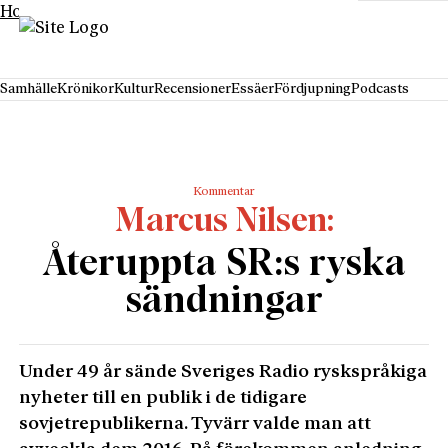
Hoppa till innehåll
Samhälle
Krönikor
Kultur
Recensioner
Essäer
Fördjupning
Podcasts
Kommentar
Marcus Nilsen
Återuppta SR:s ryska
sändningar
Under 49 år sände Sveriges Radio ryskspråkiga
nyheter till en publik i de tidigare
sovjetrepublikerna. Tyvärr valde man att