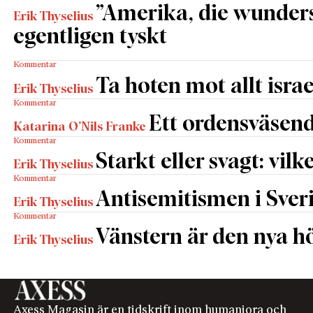
”Amerika, die wunders
Erik Thyselius
egentligen tyskt
Kommentar
Ta hoten mot allt israe
Erik Thyselius
Kommentar
Ett ordensväsend
Katarina O’Nils Franke
Kommentar
Starkt eller svagt: vilk
Erik Thyselius
Kommentar
Antisemitismen i Sverig
Erik Thyselius
Kommentar
Vänstern är den nya h
Erik Thyselius
Axess Magasin är en tidskrift inom humaniora och