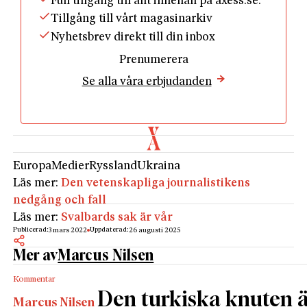
Full tillgång till allt innehåll på axess.se.
Att SR 2016 ansåg att det inte längre låg i deras
Tillgång till vårt magasinarkiv
uppdrag att föra ut en oberoende nyhetsbild till
Nyhetsbrev direkt till din inbox
rysktalande personer är en del av hela den dystra
Prenumerera
utveckling som spelat förtryckarna i händerna.
Se alla våra erbjudanden
Givetvis är det önskvärt att de belarusiska och ryska
folken får tillgång till andra än statliga nyhetskällor
nu under rådande krig.
Om inte SR-ledningen själv tar initiativet bör det
snabbt komma en tydlig signal från de politiskt
Europa
Medier
Ryssland
Ukraina
ansvariga.
Läs mer:
Den vetenskapliga journalistikens
nedgång och fall
Läs mer:
Svalbards sak är vår
Publicerad:
Uppdaterad:
3 mars 2022
26 augusti 2025
Mer av
Marcus Nilsen
Kommentar
Den turkiska knuten ä
Marcus Nilsen