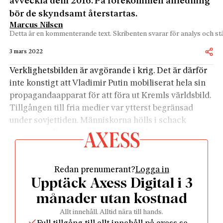
avveckla dem 2016. På förekommen anledning
bör de skyndsamt återstartas.
Marcus Nilsen
Detta är en kommenterande text. Skribenten svarar för analys och stä
3 mars 2022
Verklighetsbilden är avgörande i krig. Det är därför
inte konstigt att Vladimir Putin mobiliserat hela sin
propagandaapparat för att föra ut Kremls världsbild.
Tillgången till fria medier var ytterst begränsad
under sovjettiden. Människorna hölls i schack
genom statlig repression och ovetskap om
verkligheten. Likheterna mellan då och nu blir tyvärr
hela tiden större.
Redan prenumerant?
Logga in
Även om dagens ryssar har tillgång till mer
Upptäck Axess Digital i 3
information än tidigare generationer blir det allt
svårare för dem att få en rimlig uppfattning om vad
månader utan kostnad
som händer i takt med att de få fria medierna sätts
Allt innehåll. Alltid nära till hands.
ur spel.