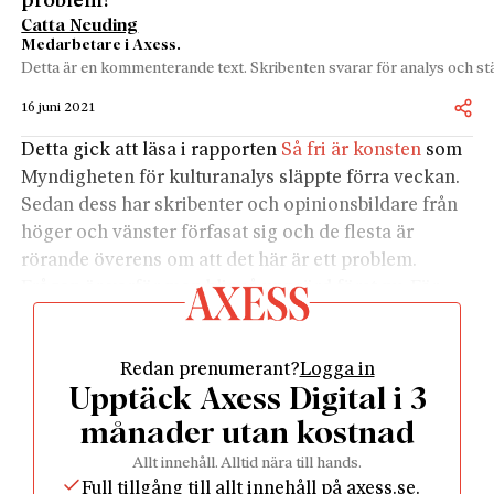
problem!
Catta Neuding
Medarbetare i Axess.
Detta är en kommenterande text. Skribenten svarar för analys och stä
16 juni 2021
Detta gick att läsa i rapporten
Så fri är konsten
som
Myndigheten för kulturanalys släppte förra veckan.
Sedan dess har skribenter och opinionsbildare från
höger och vänster förfasat sig och de flesta är
rörande överens om att det här är ett problem.
Frågan är varför man blir så upprörd först nu. För
den som har rört sig i, eller bara i utkanten av,
kulturbranschen borde den här situationen ha varit
Redan prenumerant?
Logga in
glasklar sedan flera decennier tillbaka.
Upptäck Axess Digital i 3
Några kulturutövare har länge påtalat detta. Det
mest kända exemplet är från 2012 när Bengt Ohlsson
månader utan kostnad
ställde frågan om
när det röda ska rinna av
Allt innehåll. Alltid nära till hands.
kulturens fana
. Men även Lars Anders Johansson har
Full tillgång till allt innehåll på axess.se.