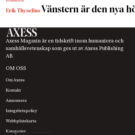
Kommentar
business as usual. Fundera på det en stund.
Vänstern är den nya h
Erik Thyselius
Vi vet att konsten i Sverige år 2021 inte är fri. Vi kan
gissa att detta inte kommer att förändras. Det enda
vi inte vet är hur länge svensken kommer att tycka
att det är rimligt att skyffla in skattepengar i något
Axess Magasin är en tidskrift inom humaniora och
som snart bara kan beskrivas som statsfinansierad
samhällsvetenskap som ges ut av Axess Publishing
propaganda.
AB.
OM OSS
Om Axess
Kontakt
Annonsera
Integritetspolicy
Webbplatskarta
Kategorier