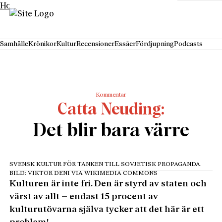
Hoppa till innehåll
Samhälle
Krönikor
Kultur
Recensioner
Essäer
Fördjupning
Podcasts
Kommentar
Catta Neuding
Det blir bara värre
SVENSK KULTUR FÖR TANKEN TILL SOVJETISK PROPAGANDA.
BILD: VIKTOR DENI VIA WIKIMEDIA COMMONS
Kulturen är inte fri. Den är styrd av staten och
värst av allt – endast 15 procent av
kulturutövarna själva tycker att det här är ett