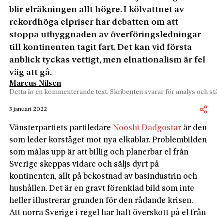
blir elräkningen allt högre. I kölvattnet av
rekordhöga elpriser har debatten om att
stoppa utbyggnaden av överföringsledningar
till kontinenten tagit fart. Det kan vid första
anblick tyckas vettigt, men elnationalism är fel
väg att gå.
Marcus Nilsen
Detta är en kommenterande text. Skribenten svarar för analys och stä
3 januari 2022
Vänsterpartiets partiledare
Nooshi Dadgostar
är den
som leder korståget mot nya elkablar. Problembilden
som målas upp är att billig och planerbar el från
Sverige skeppas vidare och säljs dyrt på
kontinenten, allt på bekostnad av basindustrin och
hushållen. Det är en gravt förenklad bild som inte
heller illustrerar grunden för den rådande krisen.
Att norra Sverige i regel har haft överskott på el från