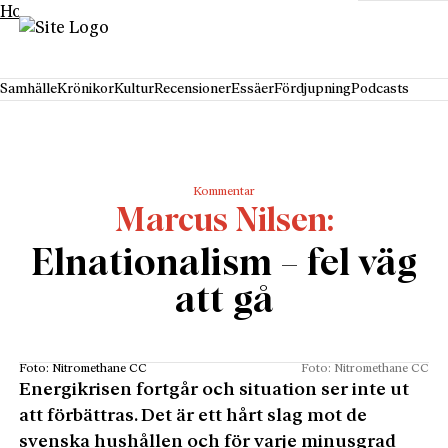
Hoppa till innehåll
Samhälle
Krönikor
Kultur
Recensioner
Essäer
Fördjupning
Podcasts
Kommentar
Marcus Nilsen
Elnationalism – fel väg
att gå
Foto: Nitromethane CC
Foto: Nitromethane CC
Energikrisen fortgår och situation ser inte ut
att förbättras. Det är ett hårt slag mot de
svenska hushållen och för varje minusgrad