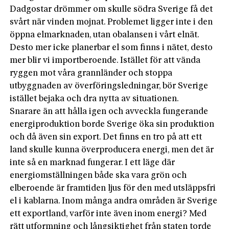
Dadgostar drömmer om skulle södra Sverige få det
svårt när vinden mojnat. Problemet ligger inte i den
öppna elmarknaden, utan obalansen i vårt elnät.
Desto mer icke planerbar el som finns i nätet, desto
mer blir vi importberoende. Istället för att vända
ryggen mot våra grannländer och stoppa
utbyggnaden av överföringsledningar, bör Sverige
istället bejaka och dra nytta av situationen.
Snarare än att hålla igen och avveckla fungerande
energiproduktion borde Sverige öka sin produktion
och då även sin export. Det finns en tro på att ett
land skulle kunna överproducera energi, men det är
inte så en marknad fungerar. I ett läge där
energiomställningen både ska vara grön och
elberoende är framtiden ljus för den med utsläppsfri
el i kablarna. Inom många andra områden är Sverige
ett exportland, varför inte även inom energi? Med
rätt utformning och långsiktighet från staten torde