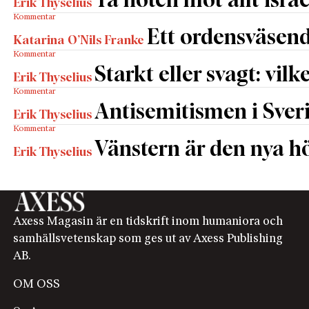
Ta hoten mot allt israe
Erik Thyselius
Kommentar
Ett ordensväsend
Katarina O’Nils Franke
Kommentar
Starkt eller svagt: vilk
Erik Thyselius
Kommentar
Antisemitismen i Sverig
Erik Thyselius
Kommentar
Vänstern är den nya h
Erik Thyselius
Axess Magasin är en tidskrift inom humaniora och
samhällsvetenskap som ges ut av Axess Publishing
AB.
OM OSS