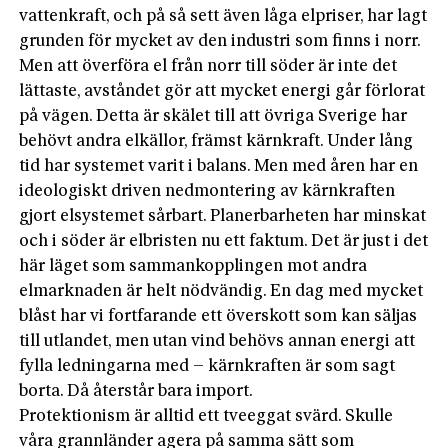
vattenkraft, och på så sett även låga elpriser, har lagt
grunden för mycket av den industri som finns i norr.
Men att överföra el från norr till söder är inte det
lättaste, avståndet gör att mycket energi går förlorat
på vägen. Detta är skälet till att övriga Sverige har
behövt andra elkällor, främst kärnkraft. Under lång
tid har systemet varit i balans. Men med åren har en
ideologiskt driven nedmontering av kärnkraften
gjort elsystemet sårbart. Planerbarheten har minskat
och i söder är elbristen nu ett faktum. Det är just i det
här läget som sammankopplingen mot andra
elmarknaden är helt nödvändig. En dag med mycket
blåst har vi fortfarande ett överskott som kan säljas
till utlandet, men utan vind behövs annan energi att
fylla ledningarna med – kärnkraften är som sagt
borta. Då återstår bara import.
Protektionism är alltid ett tveeggat svärd. Skulle
våra grannländer agera på samma sätt som