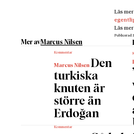
Problem
för att 
Läs mer
Exempel
egentli
kunna fö
Läs mer
Men för
Publicerad:
organis
Mer av
Marcus Nilsen
idag. E
Kommentar
motstån
Den
terrorkl
Marcus Nilsen
Anlednin
turkiska
aktuell 
knuten är
religiö
Sverige 
större än
regerin
Erdoğan
blir att
kallas 
Kommentar
komplet