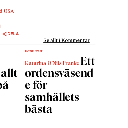
finns
ed USA
 att
 FN.
l
ssad
DELA
 som
Se allt i Kommentar
diska
Kommentar
kunna
Ett
Katarina O’Nils Franke
nte är
allt
ordensväsend
mst har
på
e för
 har
stycke i
samhällets
fekten
bästa
kan
en
n peka