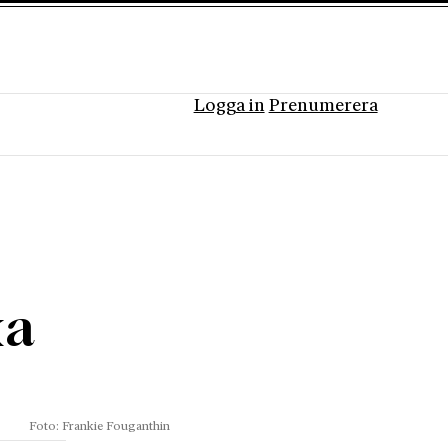
Logga in
Prenumerera
ka
Foto: Frankie Fouganthin