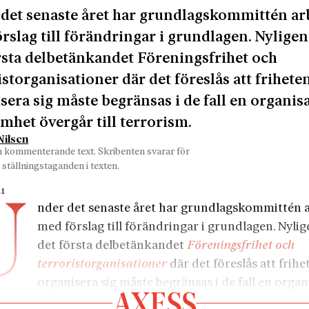
det senaste året har grundlagskommittén ar
rslag till förändringar i grundlagen. Nylige
rsta delbetänkandet Föreningsfrihet och
istorganisationer där det föreslås att friheten
sera sig måste begränsas i de fall en organis
mhet övergår till terrorism.
ilsen
n kommenterande text. Skribenten svarar för
 ställningstaganden i texten.
21
U
nder det senaste året har grundlagskommittén 
med förslag till förändringar i grundlagen. Nyli
det första delbetänkandet
Föreningsfrihet och
terroristorganisationer
där det föreslås att frihe
organisera sig måste begränsas i de fall en organ
het övergår till terrorism. Men förslaget kommer att bl