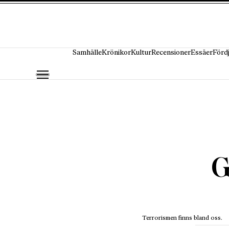
Hoppa till innehåll
Samhälle
Krönikor
Kultur
Recensioner
Essäer
Förd
G
Terrorismen finns bland oss.