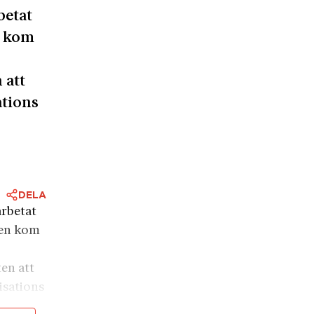
betat
n kom
 att
ations
DELA
arbetat
gen kom
ten att
isations
i