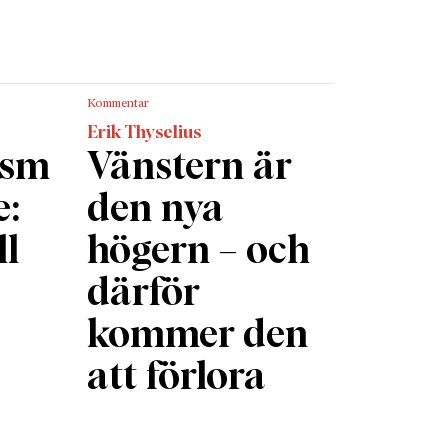
m landar
 allt
sen att
Kommentar
a i
Erik Thyselius
ism
Vänstern är
n hand
e:
den nya
 i en
ll
högern – och
därför
kommer den
att förlora