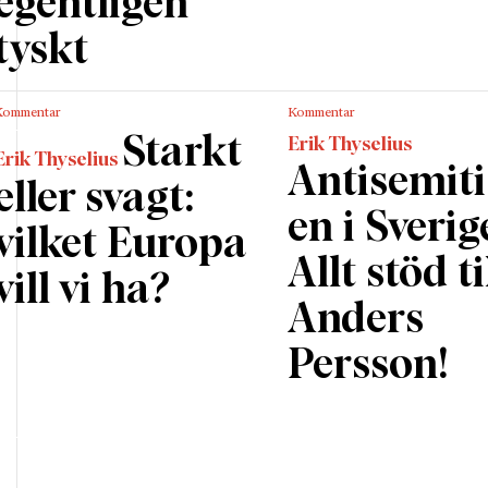
egentligen
ororganisationer undanröjas gråzonsproblematiken.
tyskt
 om frågan handlar om gängkriminalitet eller terroris
 ständigt i att lagstiftning saknas eller kommer på plats
. Det är sant även här, men för en gångs skull finns chan
Kommentar
Kommentar
pa ett nytt misstag. Den förändrade grundlagen kan träd
Starkt
Erik Thyselius
Erik Thyselius
rst efter årsskiftet 2023. Det finns därför tid att ta fram
Antisemit
eller svagt:
terande lagstiftning som möjliggör att Sverige på ege
en i Sverig
rorklassa organisationer som annars riskerar att hamna
vilket Europa
k gråzon.
Allt stöd ti
vill vi ha?
Anders
Persson!