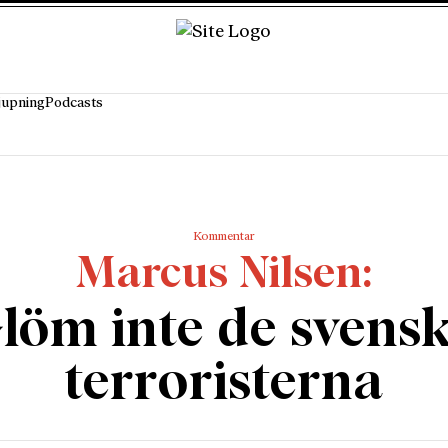
jupning
Podcasts
Kommentar
Marcus Nilsen
löm inte de svens
terroristerna