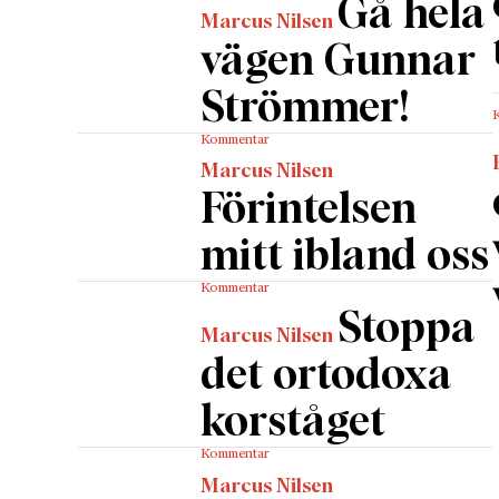
Gå hela
ut terr
Marcus Nilsen
Oavsett
vägen Gunnar
debatten
Strömmer!
för sent
föregri
Kommentar
kraft fö
Marcus Nilsen
komplet
Förintelsen
kan ter
mitt ibland oss
juridis
Kommentar
Stoppa
Marcus Nilsen
det ortodoxa
korståget
Kommentar
Marcus Nilsen