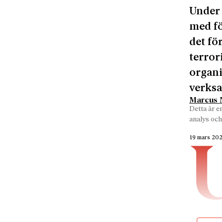
Under 
med fö
det fö
terror
organi
verksa
Marcus N
Detta är e
analys och
19 mars 20
verksam