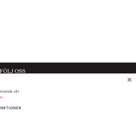
g ändå
lle
bar bäst
t om
Nr
 tydlig
t
FÖLJ OSS
×
Facebook
använda vår
Instagram
er
X
UNKTIONER
LinkedIn
YouTube