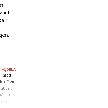
st
v all
kar
t
gen.
DELA
e” med
aka. Den
mber i
nären
rivit