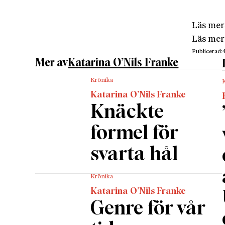
och mör
För den 
Läs mer
en priv
Läs mer
Lillemo
Publicerad:
BabyBjö
Mer av
Katarina O’Nils Franke
konst oc
Krönika
knutarn
Katarina O’Nils Franke
är också
Knäckte
det vit
glasfön
formel för
konsten 
svarta hål
Under H
också l
Krönika
målnin
Katarina O’Nils Franke
Samtliga
Genre för vår
kvadrati
verket.