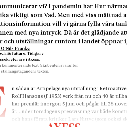
ommunicerar vi? I pandemin har Hur närma
 lika viktigt som Vad. Men med viss mättnad a
ktionsinformation vill vi gärna fylla våra tan
nnen med nya intryck. Då är det glädjande at
 och utställningar runtom i landet öppnar i
 O’Nils Franke
och författare. Tidigare
ssekreterare i Axess.
n kommenterande text. Skribenten svarar för
 ställningstaganden i texten.
E
n sådan är Artipelags nya utställning ”Retroactiv
Rolf Hansons (f. 1953) verk från nu och 40 år tillb
har premiär imorgon 5 juni och pågår till 28 nove
år. Under torsdagens pressvisning var både konst
och hans första kritiker, Lars Nittve (som också sk