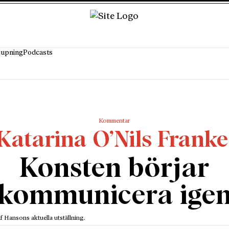
jupning
Podcasts
Kommentar
Katarina O’Nils Franke
Konsten börjar
kommunicera ige
f Hansons aktuella utställning.