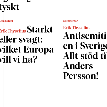
tyskt
tta försvinner jag emellanåt ofrivilligt i väg därifrån när
ansons samtida målningar. De är slående färggranna, m
bstrakta. Trots att de heter ”Här och nu” (eller
Hic et 
Kommentar
Kommentar
on valt att titulera dem på latin) har jag svårt att vara 
Starkt
Erik Thyselius
Erik Thyselius
 känner jag mig väldigt närvarande inför de konkreta
Antisemit
eller svagt:
na och husen – dessa kommunicerar med mig och väc
en i Sverig
vilket Europa
en trivs jag allra bäst. Här visas tidiga verk av Hanson, f
Allt stöd ti
 debuten 1981, men det råkar bli så att jag besöker den
vill vi ha?
t finns inget rätt och fel kring det, utan den retroaktiva
Anders
ingen är tänkt att vara cirkulär. Man väljer själv var man
Persson!
ch återkommer. Men inne i boxen är det, trots den stor
 både klaustrofobiskt och mörkt. Här är målningarna
nde och trapporna inte längre tomma. De har det klas
 av kvinnor som går upp eller ned för dem – men de av
ppt ut som kvinnor, utan mer som själar som vandrar.