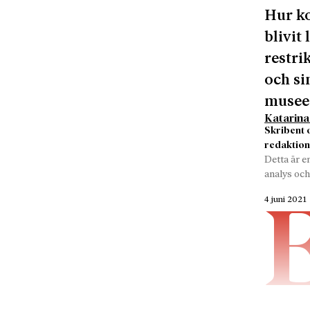
Hur k
blivit
restri
och si
museer
Katarina
Skribent 
redaktion
Detta är e
analys och
4 juni 2021