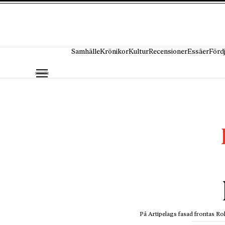
Hoppa till innehåll
Samhälle
Krönikor
Kultur
Recensioner
Essäer
Förd
På Artipelags fasad frontas Rol