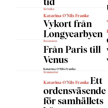
tid
Trots de
Krönika
inför H
Katarina O’Nils Franke
mycket a
Vykort från
som Hans
Däremot
Longyearbyen
trappor
Recension
tankar.
Från Paris till
I artbox
omkring
Venus
sist. De
Katarina O’Nils Franke
utställn
Kommentar
slutar o
Ett
Katarina O’Nils Franke
rymden,
ordensväsende
skrämma
motivet
för samhällets
ser kna