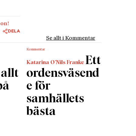
 museet
Det är
son!
get
DELA
ap med
Se allt i Kommentar
n in i –
Kommentar
11). Det
Ett
är där
Katarina O’Nils Franke
tora
allt
ordensväsend
tare av
på
e för
.
 – som
samhällets
bästa
.
r nästan
av