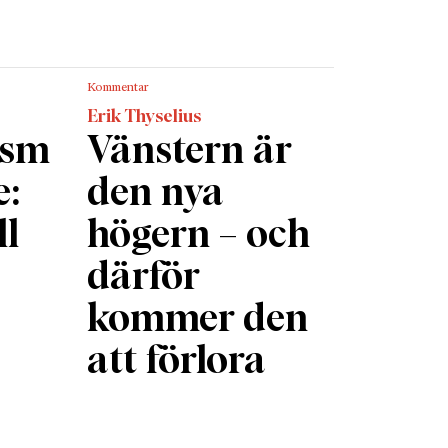
 jag står
en
Nunc
Kommentar
just det.
Erik Thyselius
ism
Vänstern är
ker
e:
den nya
rån
ll
högern – och
 delen
därför
 börjar,
kommer den
a
att förlora
siska
bildade