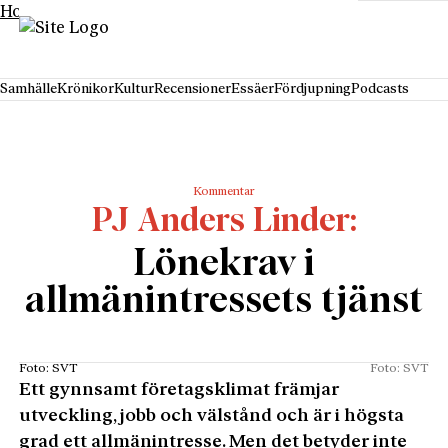
Hoppa till innehåll
Samhälle
Krönikor
Kultur
Recensioner
Essäer
Fördjupning
Podcasts
Kommentar
PJ Anders Linder
Lönekrav i
allmänintressets tjänst
Foto: SVT
Foto: SVT
Ett gynnsamt företagsklimat främjar
utveckling, jobb och välstånd och är i högsta
grad ett allmänintresse. Men det betyder inte