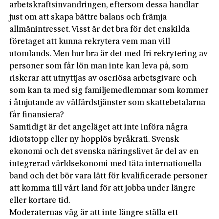
arbetskraftsinvandringen, eftersom dessa handlar
just om att skapa bättre balans och främja
allmänintresset. Visst är det bra för det enskilda
företaget att kunna rekrytera vem man vill
utomlands. Men hur bra är det med fri rekrytering av
personer som får lön man inte kan leva på, som
riskerar att utnyttjas av oseriösa arbetsgivare och
som kan ta med sig familjemedlemmar som kommer
i åtnjutande av välfärdstjänster som skattebetalarna
får finansiera?
Samtidigt är det angeläget att inte införa några
idiotstopp eller ny hopplös byråkrati. Svensk
ekonomi och det svenska näringslivet är del av en
integrerad världsekonomi med täta internationella
band och det bör vara lätt för kvalificerade personer
att komma till vårt land för att jobba under längre
eller kortare tid.
Moderaternas väg är att inte längre ställa ett