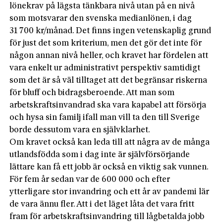
lönekrav på lägsta tänkbara nivå utan på en nivå
som motsvarar den svenska medianlönen, i dag
31 700 kr/månad. Det finns ingen vetenskaplig grund
för just det som kriterium, men det gör det inte för
någon annan nivå heller, och kravet har fördelen att
vara enkelt ur administrativt perspektiv samtidigt
som det är så väl tilltaget att det begränsar riskerna
för bluff och bidragsberoende. Att man som
arbetskraftsinvandrad ska vara kapabel att försörja
och hysa sin familj ifall man vill ta den till Sverige
borde dessutom vara en självklarhet.
Om kravet också kan leda till att några av de många
utlandsfödda som i dag inte är självförsörjande
lättare kan få ett jobb är också en viktig sak vunnen.
För fem år sedan var de 600 000 och efter
ytterligare stor invandring och ett år av pandemi lär
de vara ännu fler. Att i det läget låta det vara fritt
fram för arbetskraftsinvandring till lågbetalda jobb