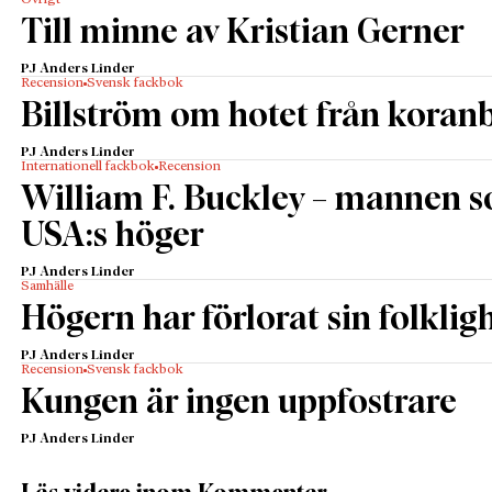
Övrigt
Till minne av Kristian Gerner
PJ Anders Linder
Recension
Svensk fackbok
Billström om hotet från kora
PJ Anders Linder
Internationell fackbok
Recension
William F. Buckley – mannen 
USA:s höger
PJ Anders Linder
Samhälle
Högern har förlorat sin folklig
PJ Anders Linder
Recension
Svensk fackbok
Kungen är ingen uppfostrare
PJ Anders Linder