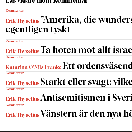
Läs vidare inom Kommentar
Kommentar
”Amerika, die wunders
Erik Thyselius
egentligen tyskt
Kommentar
Ta hoten mot allt israe
Erik Thyselius
Kommentar
Ett ordensväsend
Katarina O’Nils Franke
Kommentar
Starkt eller svagt: vilk
Erik Thyselius
Kommentar
Antisemitismen i Sverig
Erik Thyselius
Kommentar
Vänstern är den nya h
Erik Thyselius