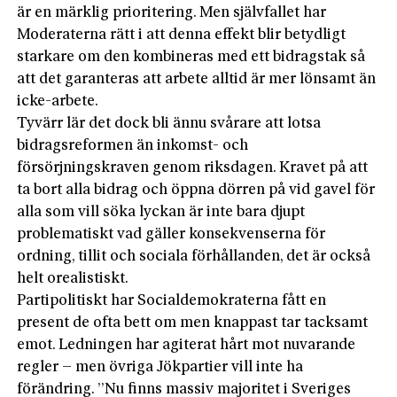
är en märklig prioritering. Men självfallet har
Moderaterna rätt i att denna effekt blir betydligt
starkare om den kombineras med ett bidragstak så
att det garanteras att arbete alltid är mer lönsamt än
icke-arbete.
Tyvärr lär det dock bli ännu svårare att lotsa
bidragsreformen än inkomst- och
försörjningskraven genom riksdagen. Kravet på att
ta bort alla bidrag och öppna dörren på vid gavel för
alla som vill söka lyckan är inte bara djupt
problematiskt vad gäller konsekvenserna för
ordning, tillit och sociala förhållanden, det är också
helt orealistiskt.
Partipolitiskt har Socialdemokraterna fått en
present de ofta bett om men knappast tar tacksamt
emot. Ledningen har agiterat hårt mot nuvarande
regler – men övriga Jökpartier vill inte ha
förändring. ”Nu finns massiv majoritet i Sveriges