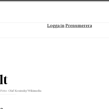
Logga in
Prenumerera
lt
Foto: Olaf Kosinsky/Wikimedia
g