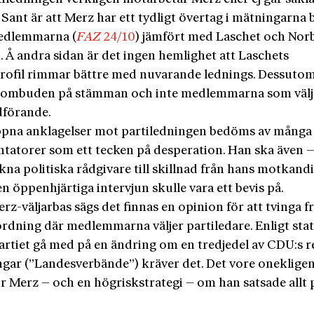
. Sant är att Merz har ett tydligt övertag i mätningarna 
dlemmarna (
FAZ
24/10
) jämfört med Laschet och Nor
. Å andra sidan är det ingen hemlighet att Laschets
rofil rimmar bättre med nuvarande lednings. Dessutom:
 ombuden på stämman och inte medlemmarna som välj
dförande.
pna anklagelser mot partiledningen bedöms av många
atorer som ett tecken på desperation. Han ska även –
kna politiska rådgivare till skillnad från hans motkandi
en öppenhjärtiga intervjun skulle vara ett bevis på.
z-väljarbas sägs det finnas en opinion för att tvinga 
ordning där medlemmarna väljer partiledare. Enligt sta
artiet gå med på en ändring om en tredjedel av CDU:s r
ngar (”Landesverbände”) kräver det. Det vore oneklige
ör Merz – och en högriskstrategi – om han satsade allt 