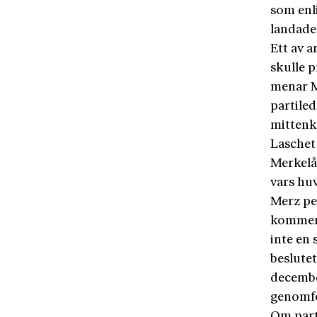
som enli
landade 
Ett av a
skulle p
menar M
partiled
mittenk
Laschet 
Merkelå
vars hu
Merz pek
kommer 
inte en
beslutet
decembe
genomfö
Om parti