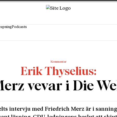
jupning
Podcasts
Kommentar
Erik Thyselius
erz vevar i Die We
lts intervju med Friedrich Merz är i sannin