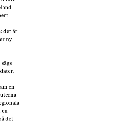
bland
bert
 det är
er ny
 sägs
dater,
fram en
tuterna
egionala
n en
på det