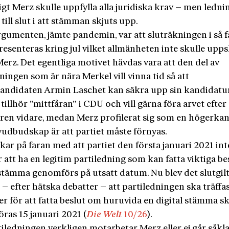
gt Merz skulle uppfylla alla juridiska krav – men ledn
till slut i att stämman skjuts upp.
rgumenten, jämte pandemin, var att sluträkningen i så f
resenteras kring jul vilket allmänheten inte skulle upps
erz. Det egentliga motivet hävdas vara att den del av
ningen som är nära Merkel vill vinna tid så att
andidaten Armin Laschet kan säkra upp sin kandidatur
tillhör ”mittfåran” i CDU och vill gärna föra arvet efter
ren vidare, medan Merz profilerat sig som en högerka
vudbudskap är att partiet måste förnyas.
ar på faran med att partiet den första januari 2021 int
att ha en legitim partiledning som kan fatta viktiga b
 stämma genomförs på utsatt datum. Nu blev det slutgil
 – efter hätska debatter – att partiledningen ska träffa
r för att fatta beslut om huruvida en digital stämma s
ras 15 januari 2021 (
Die Welt
10/26
).
ledningen verkligen motarbetar Merz eller ej går såkla