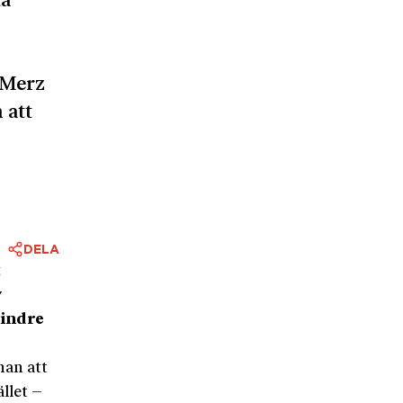
ta
 Merz
 att
DELA
t
y
mindre
han att
llet –