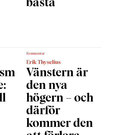
bästa
Kommentar
Erik Thyselius
ism
Vänstern är
e:
den nya
ll
högern – och
därför
kommer den