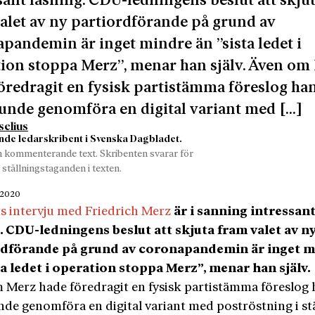
sant läsning. CDU-ledningens beslut att skju
alet av ny partiordförande på grund av
pandemin är inget mindre än ”sista ledet i
ion stoppa Merz”, menar han själv. Även om
öredragit en fysisk partistämma föreslog han
nde genomföra en digital variant med […]
selius
nde ledarskribent i Svenska Dagbladet.
n kommenterande text. Skribenten svarar för
 ställningstaganden i texten.
 2020
ts intervju med Friedrich Merz
är i sanning intressan
. CDU-ledningens beslut att skjuta fram valet av n
rdförande på grund av coronapandemin är inget 
ta ledet i operation stoppa Merz”, menar han själv.
 Merz hade föredragit en fysisk partistämma föreslog 
de genomföra en digital variant med poströstning i stä