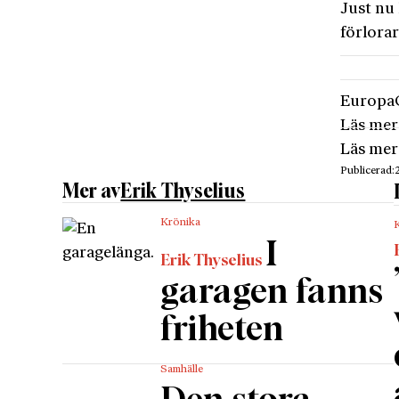
Just nu 
förlora
Europa
Läs mer
Läs mer
Publicerad:
Mer av
Erik Thyselius
Krönika
I
Erik Thyselius
garagen fanns
friheten
Samhälle