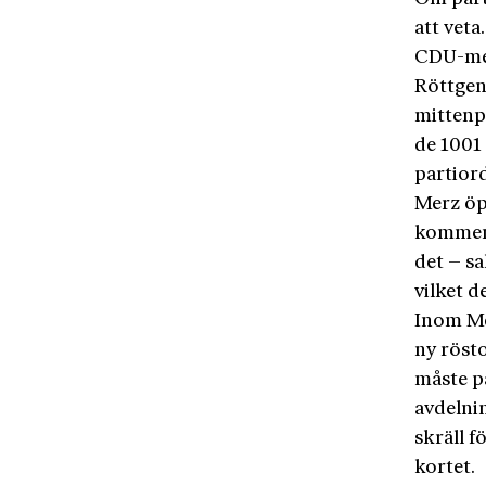
att veta
CDU-me
Röttgen
mittenp
de 1001
partior
Merz öp
komment
det – sa
vilket d
Inom Mer
ny röst
måste p
avdelni
skräll f
kortet.