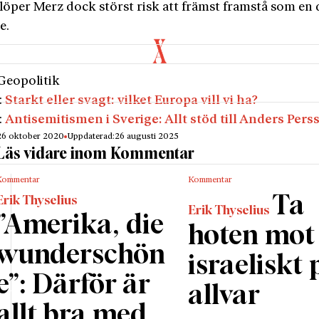
löper Merz dock störst risk att främst framstå som en 
re.
Geopolitik
:
Starkt eller svagt: vilket Europa vill vi ha?
:
Antisemitismen i Sverige: Allt stöd till Anders Pers
26 oktober 2020
Uppdaterad:
26 augusti 2025
Läs vidare inom Kommentar
Kommentar
Kommentar
Ta
Erik Thyselius
Erik Thyselius
”Amerika, die
hoten mot 
wunderschön
israeliskt 
e”: Därför är
allvar
allt bra med