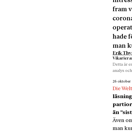
intres
fram v
corona
operat
hade f
man ku
Erik Thy
Vikariera
Detta är e
analys och
26 oktober
Die Wel
läsning
partio
än ”sis
Även om
man kun