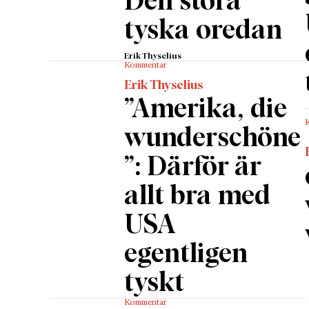
Den stora
tyska oredan
Erik Thyselius
Kommentar
Erik Thyselius
”Amerika, die
wunderschöne
”: Därför är
allt bra med
USA
egentligen
tyskt
Kommentar