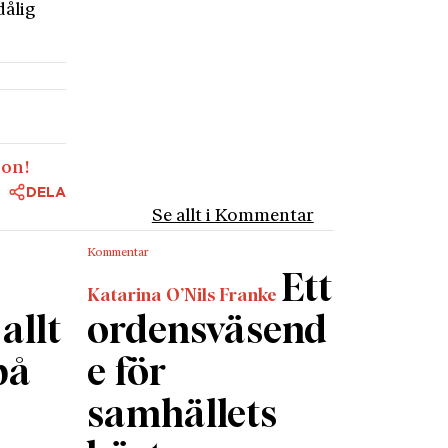
dålig
son!
DELA
Se allt i Kommentar
Kommentar
Ett
Katarina O’Nils Franke
allt
ordensväsend
på
e för
samhällets