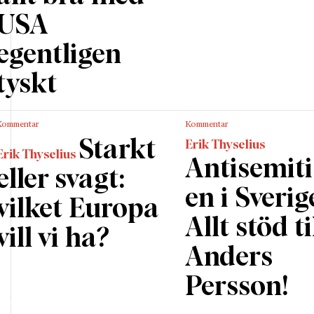
USA
egentligen
tyskt
Kommentar
Kommentar
Starkt
Erik Thyselius
Erik Thyselius
Antisemit
eller svagt:
en i Sverig
vilket Europa
Allt stöd ti
vill vi ha?
Anders
Persson!