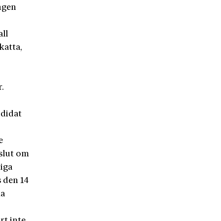
ingen
all
katta,
.
ndidat
e
eslut om
tiga
s den 14
ka
rt inte