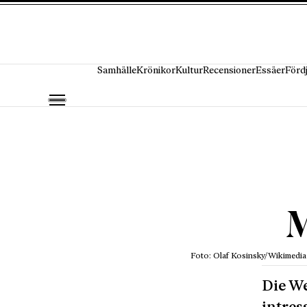
Hoppa till innehåll
Samhälle
Krönikor
Kultur
Recensioner
Essäer
Förd
M
Foto: Olaf Kosinsky/Wikimedia
Die We