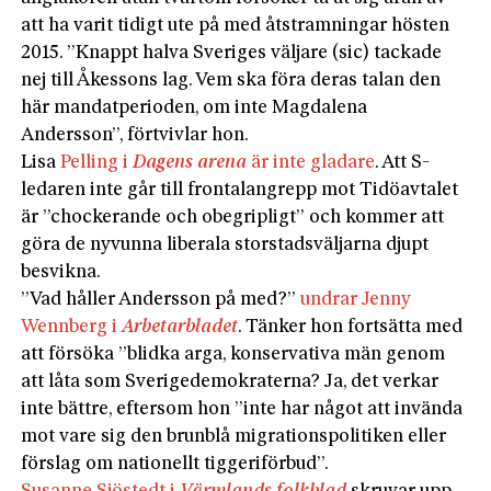
att ha varit tidigt ute på med åtstramningar hösten
2015. ”Knappt halva Sveriges väljare (sic) tackade
nej till Åkessons lag. Vem ska föra deras talan den
här mandatperioden, om inte Magdalena
Andersson”, förtvivlar hon.
Lisa
Pelling i
Dagens arena
är inte gladare
. Att S-
ledaren inte går till frontalangrepp mot Tidöavtalet
är ”chockerande och obegripligt” och kommer att
göra de nyvunna liberala storstadsväljarna djupt
besvikna.
”Vad håller Andersson på med?”
undrar Jenny
Wennberg i
Arbetarbladet
. Tänker hon fortsätta med
att försöka ”blidka arga, konservativa män genom
att låta som Sverigedemokraterna? Ja, det verkar
inte bättre, eftersom hon ”inte har något att invända
mot vare sig den brunblå migrationspolitiken eller
förslag om nationellt tiggeriförbud”.