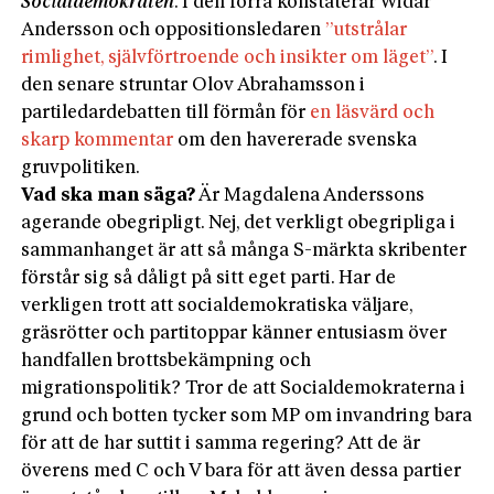
Socialdemokraten
. I den förra konstaterar Widar
Andersson och oppositionsledaren
”utstrålar
rimlighet, självförtroende och insikter om läget”
. I
den senare struntar Olov Abrahamsson i
partiledardebatten till förmån för
en läsvärd och
skarp kommentar
om den havererade svenska
gruvpolitiken.
Vad ska man säga?
Är Magdalena Anderssons
agerande obegripligt. Nej, det verkligt obegripliga i
sammanhanget är att så många S-märkta skribenter
förstår sig så dåligt på sitt eget parti. Har de
verkligen trott att socialdemokratiska väljare,
gräsrötter och partitoppar känner entusiasm över
handfallen brottsbekämpning och
migrationspolitik? Tror de att Socialdemokraterna i
grund och botten tycker som MP om invandring bara
för att de har suttit i samma regering? Att de är
överens med C och V bara för att även dessa partier