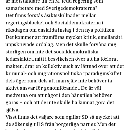
är motståndare till en M-ledd regering som
samarbetare med Sverigedemokraterna?
Det finns förstås åsiktsskillnader mellan
regeringsblocket och Socialdemokraterna i
riksdagen om enskilda inslag i den nya politiken.
Det kommer att framföras mycket kritik, emellanåt i
uppskruvade ordalag. Men det skulle förvåna mig
storligen om inte det socialdemokratiska
ledarskiktet, mitt i besvikelsen över att ha förlorat
makten, drar en kollektiv suck av lättnad över att det
kriminal- och migrationspolitiska ”paradigmskiftet”
dels äger rum, dels att man själv inte behöver ta
aktivt ansvar för genomförandet. De är väl
medvetna om att något i den här stilen behöver
göras – och att de inte skulle ha kunnat göra det
själva.
Visst finns det väljare som ogillar SD så mycket att
de söker sig till S från borgerliga partier. Men det