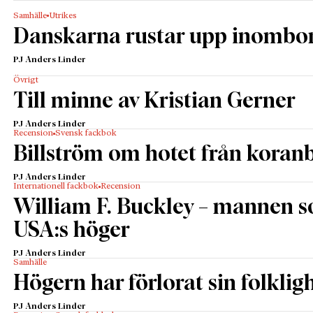
Samhälle
Utrikes
Danskarna rustar upp inombo
PJ Anders Linder
Övrigt
Till minne av Kristian Gerner
PJ Anders Linder
Recension
Svensk fackbok
Billström om hotet från kora
PJ Anders Linder
Internationell fackbok
Recension
William F. Buckley – mannen 
USA:s höger
PJ Anders Linder
Samhälle
Högern har förlorat sin folklig
PJ Anders Linder