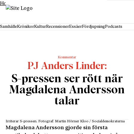
Hoppa till innehåll
Samhälle
Krönikor
Kultur
Recensioner
Essäer
Fördjupning
Podcasts
Kommentar
PJ Anders Linder
S-pressen ser rött när
Magdalena Andersson
talar
Irriterar S-pressen. Fotograf: Martin Hörner Kloo / Socialdemokraterna
Magdalena Andersson gjorde sin första