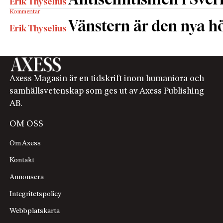
Antisemitismen i Sverig
Erik Thyselius
Kommentar
Vänstern är den nya h
Erik Thyselius
Axess Magasin är en tidskrift inom humaniora och
samhällsvetenskap som ges ut av Axess Publishing
AB.
OM OSS
Om Axess
Kontakt
Annonsera
Integritetspolicy
Webbplatskarta