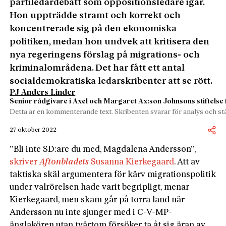
partiledardebatt som oppositionsledare igår.
Hon uppträdde stramt och korrekt och
koncentrerade sig på den ekonomiska
politiken, medan hon undvek att kritisera den
nya regeringens förslag på migrations- och
kriminalområdena. Det har fått ett antal
socialdemokratiska ledarskribenter att se rött.
PJ Anders Linder
Senior rådgivare i Axel och Margaret Ax:son Johnsons stiftelse 
Detta är en kommenterande text. Skribenten svarar för analys och stä
27 oktober 2022
”Bli inte SD:are du med, Magdalena Andersson”,
skriver
Aftonbladets
Susanna Kierkegaard
. Att av
taktiska skäl argumentera för kärv migrationspolitik
under valrörelsen hade varit begripligt, menar
Kierkegaard, men skam går på torra land när
Andersson nu inte sjunger med i C-V-MP-
änglakören utan tvärtom försöker ta åt sig äran av