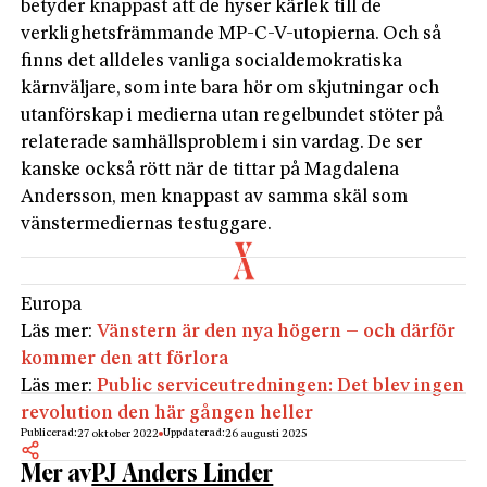
betyder knappast att de hyser kärlek till de
verklighetsfrämmande MP-C-V-utopierna. Och så
finns det alldeles vanliga socialdemokratiska
kärnväljare, som inte bara hör om skjutningar och
utanförskap i medierna utan regelbundet stöter på
relaterade samhällsproblem i sin vardag. De ser
kanske också rött när de tittar på Magdalena
Andersson, men knappast av samma skäl som
vänstermediernas testuggare.
Europa
Läs mer:
Vänstern är den nya högern – och därför
kommer den att förlora
Läs mer:
Public serviceutredningen: Det blev ingen
revolution den här gången heller
Publicerad:
Uppdaterad:
27 oktober 2022
26 augusti 2025
Mer av
PJ Anders Linder