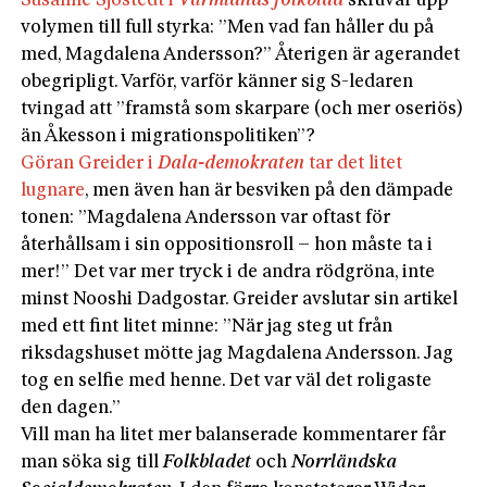
Susanne Sjöstedt i
Värmlands folkblad
skruvar upp
volymen till full styrka: ”Men vad fan håller du på
med, Magdalena Andersson?” Återigen är agerandet
obegripligt. Varför, varför känner sig S-ledaren
tvingad att ”framstå som skarpare (och mer oseriös)
än Åkesson i migrationspolitiken”?
Göran Greider i
Dala-demokraten
tar det litet
lugnare
, men även han är besviken på den dämpade
tonen: ”Magdalena Andersson var oftast för
återhållsam i sin oppositionsroll – hon måste ta i
mer!” Det var mer tryck i de andra rödgröna, inte
minst Nooshi Dadgostar. Greider avslutar sin artikel
med ett fint litet minne: ”När jag steg ut från
riksdagshuset mötte jag Magdalena Andersson. Jag
tog en selfie med henne. Det var väl det roligaste
den dagen.”
Vill man ha litet mer balanserade kommentarer får
man söka sig till
Folkbladet
och
Norrländska