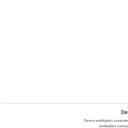
De
Denna webbplats använder
webbplats samtyck