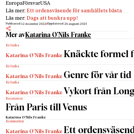
Europa
Försvar
USA
Läs mer:
Ett ordensväsende för samhällets bästa
Läs mer:
Dags att bunkra upp!
Publicerad:
Uppdaterad:
12 december 2022
26 augusti 2025
Mer av
Katarina O’Nils Franke
Krönika
Knäckte formel f
Katarina O’Nils Franke
Krönika
Genre för vår tid
Katarina O’Nils Franke
Krönika
Vykort från Lon
Katarina O’Nils Franke
Recension
Från Paris till Venus
Katarina O’Nils Franke
Kommentar
Ett ordensväsend
Katarina O’Nils Franke