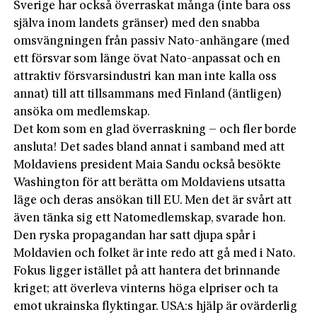
Sverige har också överraskat många (inte bara oss
själva inom landets gränser) med den snabba
omsvängningen från passiv Nato-anhängare (med
ett försvar som länge övat Nato-anpassat och en
attraktiv försvarsindustri kan man inte kalla oss
annat) till att tillsammans med Finland (äntligen)
ansöka om medlemskap.
Det kom som en glad överraskning – och fler borde
ansluta! Det sades bland annat i samband med att
Moldaviens president Maia Sandu också besökte
Washington för att berätta om Moldaviens utsatta
läge och deras ansökan till EU. Men det är svårt att
även tänka sig ett Natomedlemskap, svarade hon.
Den ryska propagandan har satt djupa spår i
Moldavien och folket är inte redo att gå med i Nato.
Fokus ligger istället på att hantera det brinnande
kriget; att överleva vinterns höga elpriser och ta
emot ukrainska flyktingar. USA:s hjälp är ovärderlig