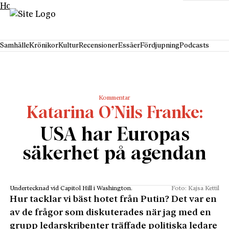
Hoppa till innehåll
Samhälle
Krönikor
Kultur
Recensioner
Essäer
Fördjupning
Podcasts
Kommentar
Katarina O’Nils Franke
USA har Europas
säkerhet på agendan
Undertecknad vid Capitol Hill i Washington.
Foto: Kajsa Kettil
Hur tacklar vi bäst hotet från Putin? Det var en
av de frågor som diskuterades när jag med en
grupp ledarskribenter träffade politiska ledare