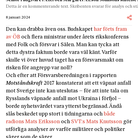
Detta är en kommenterande text. Skribenten svarar för analys och stä
8 januari 2024
Den kan drabba även oss. Budskapet
har förts fram
av ÖB
och flera ministrar under årets rikskonferens
med Folk och försvar i Sälen. Man kan tycka att
detta dystra faktum borde vara väl känt. Varför
skulle vi över huvud taget ha en försvarsmakt om
risken för angrepp var noll?
Och efter att Försvarsberedningen i rapporten
Motståndskraft
2017 konstaterat att ett väpnat anfall
mot Sverige inte kan uteslutas – för att inte tala om
Rysslands väpnade anfall mot Ukraina i förfjol –
borde nyhetsvärdet vara ytterst begränsad. Ändå
slås beskedet upp stort i tidningarna och
både
radions Mats Eriksson
och
SVT:s Mats Knutsson
gör
utförliga analyser av varför militärer och politiker
säger som de säger.