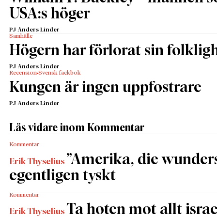
USA:s höger
PJ Anders Linder
Samhälle
Högern har förlorat sin folklig
PJ Anders Linder
Recension
Svensk fackbok
Kungen är ingen uppfostrare
PJ Anders Linder
Läs vidare inom Kommentar
Kommentar
”Amerika, die wunders
Erik Thyselius
egentligen tyskt
Kommentar
Ta hoten mot allt israe
Erik Thyselius