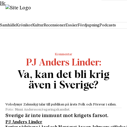
Hoppa till innehåll
Samhälle
Krönikor
Kultur
Recensioner
Essäer
Fördjupning
Podcasts
Kommentar
PJ Anders Linder
Va, kan det bli krig
även i Sverige?
Volodymyr Zelenskyj talar till publiken på årets Folk och Försvar i sälen.
Foto: Ninni Andersson/regeringskansliet.
Sverige är inte immunt mot krigets farsot.
PJ Anders Linder
Senior rådgivare i Axel och Margaret Ax:son Johnsons stiftelse 