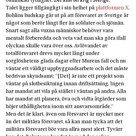
osminkad tydlighet:
Det kan bli krig i Sverige.
”
Talet ligger tillgängligt i sin helhet på
plattformen X
.
Bohlins budskap går ut på att försvaret av Sverige är
något som berör långt fler än soldater och sjömän.
Snart sagt alla vuxna människor behöver vara
mentalt förberedda och veta vad man ska göra ifall
olyckan skulle vara över oss. Avlövandet av
totalförsvaret drevs mycket långt under
sorglöshetens glada dagar efter Murens fall och nu
väntar ett väldigt uppbyggnadsarbete och det måste
bedrivas skyndsamt: ”[Det] är inte ett projekt som
väntar på slutbesiktning innan driftsättning. Ingen
har mandat att vila på stället i väntan på andra. Alla
har mandat att planera, öva och vidta åtgärder som
höjer uthålligheten inom sitt ansvarsområde.”
Men det är klart, även om försvaret är mycket mer
än det militära försvaret, så kan man tycka att det
militära försvaret bör vara allra mest alert. Tyvärr