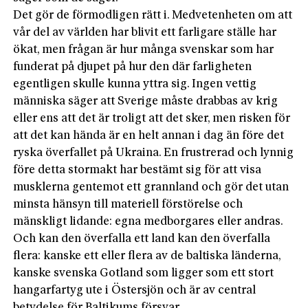
Det gör de förmodligen rätt i. Medvetenheten om att
vår del av världen har blivit ett farligare ställe har
ökat, men frågan är hur många svenskar som har
funderat på djupet på hur den där farligheten
egentligen skulle kunna yttra sig. Ingen vettig
människa säger att Sverige måste drabbas av krig
eller ens att det är troligt att det sker, men risken för
att det kan hända är en helt annan i dag än före det
ryska överfallet på Ukraina. En frustrerad och lynnig
före detta stormakt har bestämt sig för att visa
musklerna gentemot ett grannland och gör det utan
minsta hänsyn till materiell förstörelse och
mänskligt lidande: egna medborgares eller andras.
Och kan den överfalla ett land kan den överfalla
flera: kanske ett eller flera av de baltiska länderna,
kanske svenska Gotland som ligger som ett stort
hangarfartyg ute i Östersjön och är av central
betydelse för Baltikums försvar.