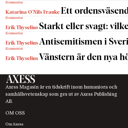
Kommentar
Ett ordensväsend
Katarina O’Nils Franke
Kommentar
Starkt eller svagt: vilk
Erik Thyselius
Kommentar
Antisemitismen i Sverig
Erik Thyselius
Kommentar
Vänstern är den nya h
Erik Thyselius
Axess Magasin är en tidskrift inom humaniora och
samhällsvetenskap som ges ut av Axess Publishing
AB.
OM OSS
Om Axess