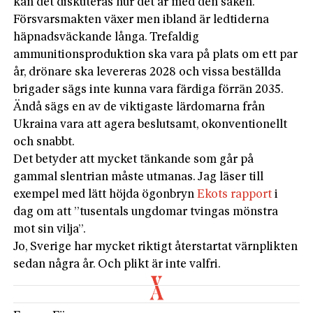
kan det diskuteras hur det är med den saken.
Försvarsmakten växer men ibland är ledtiderna
häpnadsväckande långa. Trefaldig
ammunitionsproduktion ska vara på plats om ett par
år, drönare ska levereras 2028 och vissa beställda
brigader sägs inte kunna vara färdiga förrän 2035.
Ändå sägs en av de viktigaste lärdomarna från
Ukraina vara att agera beslutsamt, okonventionellt
och snabbt.
Det betyder att mycket tänkande som går på
gammal slentrian måste utmanas. Jag läser till
exempel med lätt höjda ögonbryn
Ekots rapport
i
dag om att ”tusentals ungdomar tvingas mönstra
mot sin vilja”.
Jo, Sverige har mycket riktigt återstartat värnplikten
sedan några år. Och plikt är inte valfri.