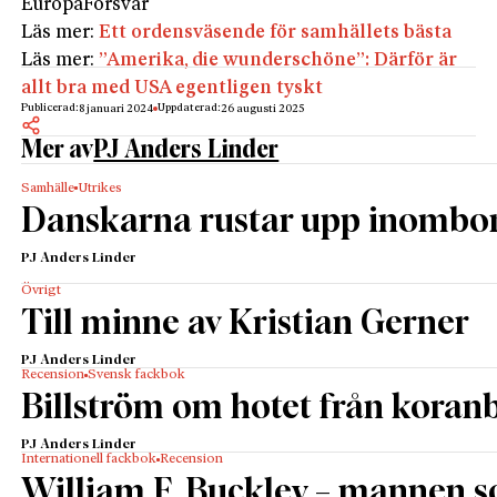
Europa
Försvar
Läs mer:
Ett ordensväsende för samhällets bästa
Läs mer:
”Amerika, die wunderschöne”: Därför är
allt bra med USA egentligen tyskt
Publicerad:
Uppdaterad:
8 januari 2024
26 augusti 2025
Mer av
PJ Anders Linder
Samhälle
Utrikes
Danskarna rustar upp inombo
PJ Anders Linder
Övrigt
Till minne av Kristian Gerner
PJ Anders Linder
Recension
Svensk fackbok
Billström om hotet från kora
PJ Anders Linder
Internationell fackbok
Recension
William F. Buckley – mannen 