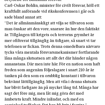
Carl-Oskar Bohlin, minister för civilt försvar, höll ett
kraftfullt anförande vid rikskonferensen i går och
sade bland annat att:
”Det är allmänmänskligt att vilja se tillvaron som
man önskar att den vore, snarare än hur den faktiskt
är. Tillgången till krigets och terrorns grymhet är
mer ofiltrerat tillgänglig än tidigare, så snart vi tar
telefonen ur fickan. Trots denna omedelbara närvaro
tycks våra mentala försvarsmekanismer fortfarande
låna många slutsatsen att allt det där händer någon
annanstans. Där men inte här. För en nation som haft
freden som angenäm följeslagare i snart 210 år är
tanken på den som en orubblig konstant i tillvaron
bekvämt lättillgänglig. Men att vila i denna slutsats
har blivit farligare än på mycket lång tid. Många har
sagt det före mig, men låt mig göra det med
ämbetets kraft. Mindre inlindat, och med en