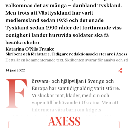
välkomnas det av många – däribland Tyskland.
Men trots att Västtyskland har varit
medlemsland sedan 1955 och det enade
Tyskland sedan 1990 råder det fortfarande viss
oenighet i landet huruvida soldater ska få
besöka skolor.
Katarina O’Nils Franke
Skribent och författare. Tidigare redaktionssekreterare i Axess
Detta är en kommenterande text. Skribenten svarar för analys och stä
14 juni 2022
F
örsvars- och hjälpviljan i Sverige och
Europa har samtidigt aldrig varit större.
Vi skickar mat, kläder, medicin och
vapen till behövande i Ukraina. Men att
informera våra barn om krigets
verklighet och ge försvaret ett mänskligt ansikte
oroar tydligen, åtminstone vänstern i Tyskland.