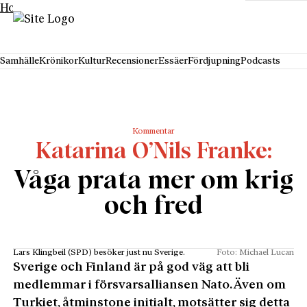
Hoppa till innehåll
Samhälle
Krönikor
Kultur
Recensioner
Essäer
Fördjupning
Podcasts
Kommentar
Katarina O’Nils Franke
Våga prata mer om krig
och fred
Lars Klingbeil (SPD) besöker just nu Sverige.
Foto: Michael Lucan
Sverige och Finland är på god väg att bli
medlemmar i försvarsalliansen Nato. Även om
Turkiet, åtminstone initialt, motsätter sig detta