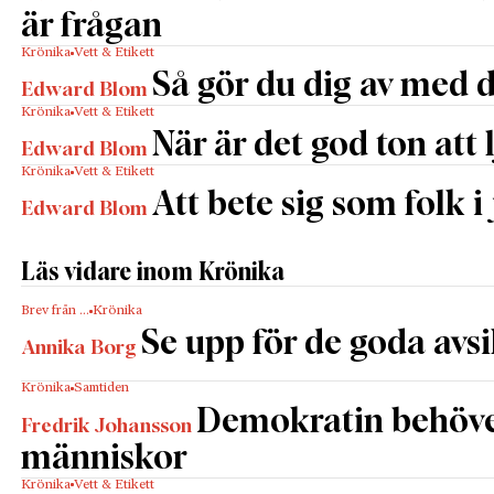
är frågan
Krönika
Vett & Etikett
Så gör du dig av med 
Edward Blom
Krönika
Vett & Etikett
När är det god ton att 
Edward Blom
Krönika
Vett & Etikett
Att bete sig som folk i 
Edward Blom
Läs vidare inom Krönika
Brev från …
Krönika
Se upp för de goda avs
Annika Borg
Krönika
Samtiden
Demokratin behöv
Fredrik Johansson
människor
Krönika
Vett & Etikett