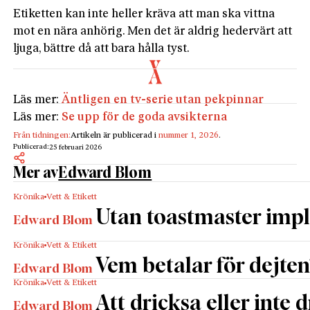
Etiketten kan inte heller kräva att man ska vittna
mot en nära anhörig. Men det är aldrig hedervärt att
ljuga, bättre då att bara hålla tyst.
Läs mer:
Äntligen en tv-serie utan pekpinnar
Läs mer:
Se upp för de goda avsikterna
Från tidningen:
Artikeln är publicerad i
nummer 1, 2026
.
Publicerad:
25 februari 2026
Mer av
Edward Blom
Krönika
Vett & Etikett
Utan toastmaster impl
Edward Blom
Krönika
Vett & Etikett
Vem betalar för dejten
Edward Blom
Krönika
Vett & Etikett
Att dricksa eller inte 
Edward Blom