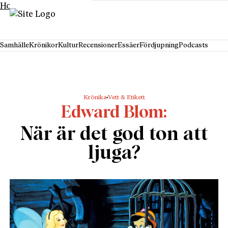
Hoppa till innehåll
Samhälle
Krönikor
Kultur
Recensioner
Essäer
Fördjupning
Podcasts
Krönika
Vett & Etikett
Edward Blom
När är det god ton att
ljuga?