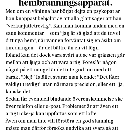
hembränningsapparat.
Men om en väninna har börjat dejta en psykopat är
hon knappast behjälpt av att alla glatt säger att han
”verkar jättetrevlig”. Kan man komma undan med en
sann kommentar – som ”jag är så glad att du trivs i
ditt nya hem”, när vännen förväntat sig en åsikt om
inredningen – är det bättre än en vit lögn.
Ibland kan det dock vara svårt att se var gränsen går
mellan att ljuga och att vara artig. Föreslår någon
något på ett mingel är det inte god ton med ett
barskt ”Nej!” Istället svarar man leende: ”Det låter
väldigt trevligt” utan närmare precision, eller ett ”ja,
kanske det”.
Sedan får eventuell bindande överenskommelse ske
över telefon eller e-post. Problemet är att även ett
artigt icke-ja kan uppfattas som ett löfte.
Även om man inte vill förstöra en god stämning
måste man därför försöka undvika att svara så att