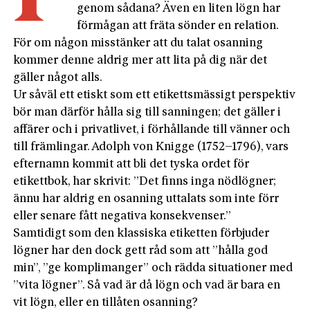
genom sådana? Även en liten lögn har
förmågan att fräta sönder en relation.
För om någon misstänker att du talat osanning
kommer denne aldrig mer att lita på dig när det
gäller något alls.
Ur såväl ett etiskt som ett etikettsmässigt perspektiv
bör man därför hålla sig till sanningen; det gäller i
affärer och i privatlivet, i förhållande till vänner och
till främlingar. Adolph von Knigge (1752–1796), vars
efternamn kommit att bli det tyska ordet för
etikettbok, har skrivit: ”Det finns inga nödlögner;
ännu har aldrig en osanning uttalats som inte förr
eller senare fått negativa konsekvenser.”
Samtidigt som den klassiska etiketten förbjuder
lögner har den dock gett råd som att ”hålla god
min”, ”ge kompli­mang­er” och rädda situationer med
”vita lögner”. Så vad är då lögn och vad är bara en
vit lögn, eller en tillåten osanning?