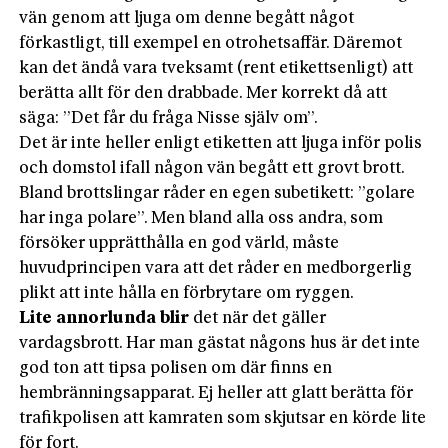
vän genom att ljuga om denne begått något
förkastligt, till exempel en otrohetsaffär. Däremot
kan det ändå vara tveksamt (rent etiketts­enligt) att
berätta allt för den drabbade. Mer korrekt då att
säga: ”Det får du fråga Nisse själv om”.
Det är inte heller enligt etiketten att ljuga inför polis
och domstol ifall någon vän begått ett grovt brott.
Bland brottslingar råder en egen subetikett: ”golare
har inga polare”. Men bland alla oss andra, som
försöker upprätthålla en god värld, måste
huvudprincipen vara att det råder en medborgerlig
plikt att inte hålla en förbrytare om ryggen.
Lite annorlunda blir
det när det gäller
vardagsbrott. Har man gästat någons hus är det inte
god ton att tipsa polisen om där finns en
hembränningsapparat. Ej heller att glatt berätta för
trafikpolisen att kamraten som skjutsar en körde lite
för fort.