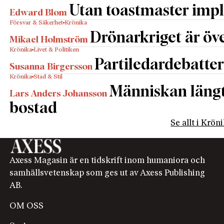
Utan toastmaster impl
Edward Blom
Försvar & Säkerhet
Krönika
Drönarkriget är öve
Mikael Holmström
Krönika
Livet & Politiken
Partiledardebatter
Susanna Birgersson
Krönika
Stad & Stil
Människan längta
Lars Anders Johansson
bostad
Se allt i Krön
Axess Magasin är en tidskrift inom humaniora och
samhällsvetenskap som ges ut av Axess Publishing
AB.
OM OSS