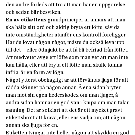
den andre förleds att tro att man har en uppgörelse
och sedan blir besviken.
En av etikettens
grundprinciper är annars att man
ska hålla sitt ord och aldrig bryta ett löfte, såvida
inte omständigheter utanför ens kontroll föreligger.
Har du lovat någon något, måste du också leva upp
till det – eller ödmjukt be att få bli befriad från löftet.
Att medvetet avge ett löfte som man vet att man inte
kan hålla, eller att bryta ett löfte man skulle kunna
infria, är en form av lögn.
Något ytterst obehagligt är att förväntas ljuga för att
rädda skinnet på någon annan. Å ena sidan bryter
man mot sin egen hederskodex om man ljuger, å
andra sidan hamnar en god vän i knipa om man talar
sanning. Det är solklart att det är ett mycket gravt
etikettsbrott att kräva, eller ens vädja om, att någon
annan ska ljuga för en.
Etiketten tvingar inte heller någon att skydda en god