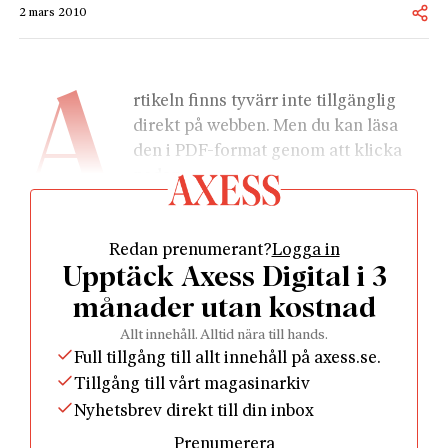
2 mars 2010
A
rtikeln finns tyvärr inte tillgänglig 
direkt på webben. Men du kan läsa 
den i PDF-format genom att klicka 
nedan.
Redan prenumerant?
Logga in
Upptäck Axess Digital i 3
månader utan kostnad
				Läs som PDF				
Allt innehåll. Alltid nära till hands.
Full tillgång till allt innehåll på axess.se.
Tillgång till vårt magasinarkiv
Nyhetsbrev direkt till din inbox
Prenumerera