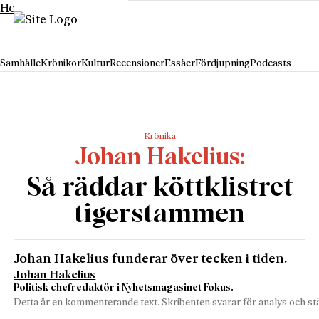
Hoppa till innehåll
Samhälle
Krönikor
Kultur
Recensioner
Essäer
Fördjupning
Podcasts
Krönika
Johan Hakelius
Så räddar köttklistret
tigerstammen
Johan Hakelius funderar över tecken i tiden.
Johan Hakelius
Politisk chefredaktör i Nyhetsmagasinet Fokus.
Detta är en kommenterande text. Skribenten svarar för analys och stä