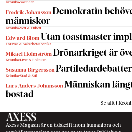
Krönika
Samtiden
Demokratin behöv
Fredrik Johansson
människor
Krönika
Vett & Etikett
Utan toastmaster impl
Edward Blom
Försvar & Säkerhet
Krönika
Drönarkriget är öve
Mikael Holmström
Krönika
Livet & Politiken
Partiledardebatter
Susanna Birgersson
Krönika
Stad & Stil
Människan längta
Lars Anders Johansson
bostad
Se allt i Krön
Axess Magasin är en tidskrift inom humaniora och