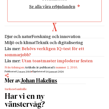
Se alla våra erbjudanden
Djur och natur
Forskning och innovation
Miljö och klimat
Teknik och digitalisering
Läs mer:
Behövs verkligen IQ-test för ett
sommarjobb?
Läs mer:
Utan toastmaster imploderar festen
Från tidningen:
Artikeln är publicerad i
nummer 2, 2010
.
Publicerad:
Uppdaterad:
2 mars 2010
16 januari 2026
Mer av
Johan Hakelius
Inrikes
Samhälle
Har vi en ny
vänstervåg?