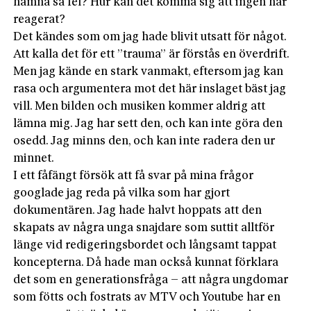
hamna så fel? Hur kan det komma sig att ingen har
reagerat?
Det kändes som om jag hade blivit utsatt för något.
Att kalla det för ett ”trauma” är förstås en överdrift.
Men jag kände en stark vanmakt, eftersom jag kan
rasa och argumentera mot det här inslaget bäst jag
vill. Men bilden och musiken kommer aldrig att
lämna mig. Jag har sett den, och kan inte göra den
osedd. Jag minns den, och kan inte radera den ur
minnet.
I ett fåfängt försök att få svar på mina frågor
googlade jag reda på vilka som har gjort
dokumentären. Jag hade halvt hoppats att den
skapats av några unga snajdare som suttit alltför
länge vid redigeringsbordet och långsamt tappat
koncepterna. Då hade man också kunnat förklara
det som en generationsfråga – att några ungdomar
som fötts och fostrats av MTV och Youtube har en