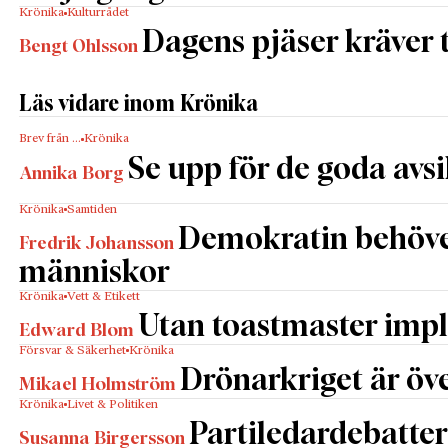
Krönika
Kulturrådet
Dagens pjäser kräver
Bengt Ohlsson
Läs vidare inom Krönika
Brev från …
Krönika
Se upp för de goda avs
Annika Borg
Krönika
Samtiden
Demokratin behöv
Fredrik Johansson
människor
Krönika
Vett & Etikett
Utan toastmaster impl
Edward Blom
Försvar & Säkerhet
Krönika
Drönarkriget är öve
Mikael Holmström
Krönika
Livet & Politiken
Partiledardebatter
Susanna Birgersson