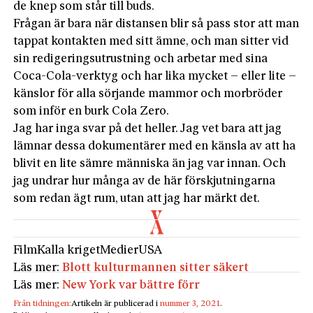
de knep som står till buds.
Frågan är bara när distansen blir så pass stor att man
tappat kontakten med sitt ämne, och man sitter vid
sin redigeringsutrustning och arbetar med sina
Coca-Cola-verktyg och har lika mycket – eller lite –
känslor för alla sörjande mammor och morbröder
som inför en burk Cola Zero.
Jag har inga svar på det heller. Jag vet bara att jag
lämnar dessa dokumentärer med en känsla av att ha
blivit en lite sämre människa än jag var innan. Och
jag undrar hur många av de här förskjutningarna
som redan ägt rum, utan att jag har märkt det.
Film
Kalla kriget
Medier
USA
Läs mer:
Blott kulturmannen sitter säkert
Läs mer:
New York var bättre förr
Från tidningen:
Artikeln är publicerad i
nummer 3, 2021
.