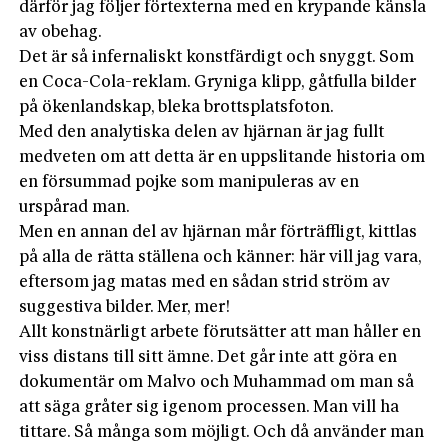
därför jag följer förtexterna med en krypande känsla
av obehag.
Det är så infernaliskt konstfärdigt och snyggt. Som
en Coca-Cola-reklam. Gryniga klipp, gåtfulla bilder
på ökenlandskap, bleka brottsplatsfoton.
Med den analytiska delen av hjärnan är jag fullt
medveten om att detta är en uppslitande historia om
en försummad pojke som manipuleras av en
urspårad man.
Men en annan del av hjärnan mår förträffligt, kittlas
på alla de rätta ställena och känner: här vill jag vara,
eftersom jag matas med en sådan strid ström av
suggestiva bilder. Mer, mer!
Allt konstnärligt arbete förutsätter att man håller en
viss distans till sitt ämne. Det går inte att göra en
dokumentär om Malvo och Muhammad om man så
att säga gråter sig igenom processen. Man vill ha
tittare. Så många som möjligt. Och då använder man