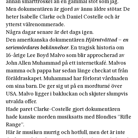
annan smärttröskel än en gammal stöt som jag.
Men dokumentären är gjord av ännu äldre stötar. De
heter Isabelle Clarke och Daniel Costelle och är
ytterst välrenommerade.
Några dagar senare är det dags igen.
Den amerikanska dokumentären
Hjärntvättad – en
seriemördares bekännelser
. En tragisk historia om
16-årige Lee Boyd Malvo som blir approcherad av
John Allen Muhammad på ett internetkafé. Malvos
mamma och pappa har sedan länge checkat ut från
föräldraskapet. Muhammad har förlorat vårdnaden
om sina barn. De ger sig ut på en mordturné över
USA. Malvo ligger i bakluckan och skjuter slumpvis
utvalda offer.
Hade paret Clarke-Costelle gjort dokumentären
hade kanske morden musiksatts med Blondies ”Rifle
Range”.
Här är musiken murrig och hotfull, men det är inte