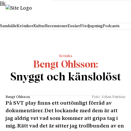
Hoppa till innehåll
Samhälle
Krönikor
Kultur
Recensioner
Essäer
Fördjupning
Podcasts
Krönika
Bengt Ohlsson
Snyggt och känslolöst
Bengt Ohlsson.
Foto: Johan Patricny
På SVT play finns ett outtömligt förråd av
dokumentärer. Det lockande med dem är att
jag aldrig vet vad som kommer att gripa tag i
mig. Rätt vad det är sitter jag trollbunden av en