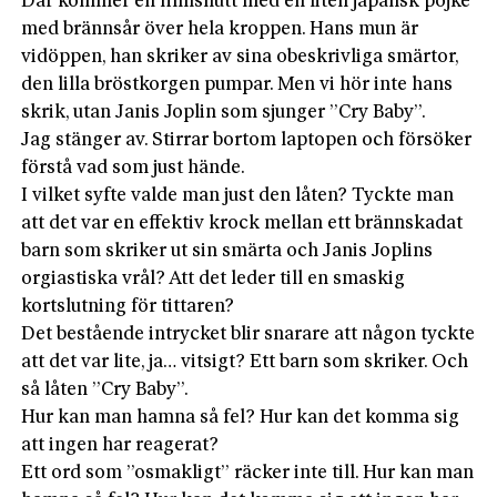
Där kommer en filmsnutt med en liten japansk pojke
med brännsår över hela kroppen. Hans mun är
vidöppen, han skriker av sina obeskrivliga smärtor,
den lilla bröstkorgen pumpar. Men vi hör inte hans
skrik, utan Janis Joplin som sjunger ”Cry Baby”.
Jag stänger av. Stirrar bortom laptopen och försöker
förstå vad som just hände.
I vilket syfte valde man just den låten? Tyckte man
att det var en effektiv krock mellan ett brännskadat
barn som skriker ut sin smärta och Janis Joplins
orgiastiska vrål? Att det leder till en smaskig
kortslutning för tittaren?
Det bestående intrycket blir snarare att någon tyckte
att det var lite, ja… vitsigt? Ett barn som skriker. Och
så låten ”Cry Baby”.
Hur kan man hamna så fel? Hur kan det komma sig
att ingen har reagerat?
Ett ord som ”osmakligt” räcker inte till. Hur kan man