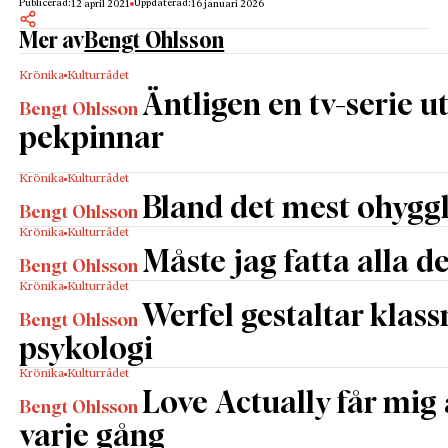
Publicerad:
Uppdaterad:
12 april 2021
16 januari 2026
Mer av
Bengt Ohlsson
Krönika
Kulturrådet
Äntligen en tv-serie u
Bengt Ohlsson
pekpinnar
Krönika
Kulturrådet
Bland det mest ohyggl
Bengt Ohlsson
Krönika
Kulturrådet
Måste jag fatta alla d
Bengt Ohlsson
Krönika
Kulturrådet
Werfel gestaltar klas
Bengt Ohlsson
psykologi
Krönika
Kulturrådet
Love Actually får mig 
Bengt Ohlsson
varje gång