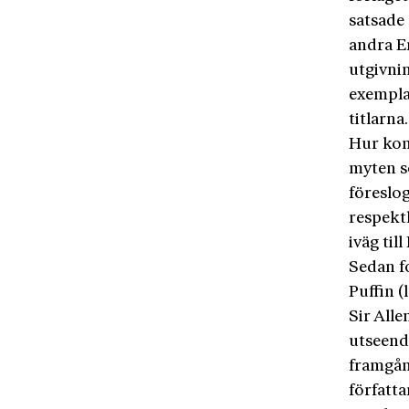
satsade 
andra E
utgivnin
exemplar
titlarna
Hur kom
myten s
föreslo
respekt
iväg til
Sedan f
Puffin (
Sir Alle
utseende
framgång
författa