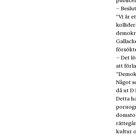
publice
– Beslut
”Vi är e
kollide
demokra
Gallach
försökt
– Det l
att förl
”Demokr
Något so
då ut D
Detta ha
pornogr
domstol
rättegån
kultur o