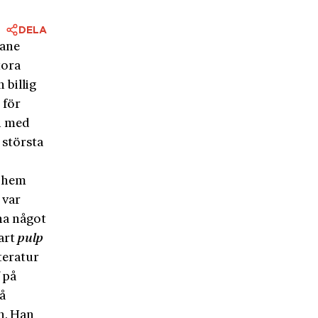
DELA
Lane
tora
 billig
 för
n med
största
g hem
 var
 ha något
bart
pulp
teratur
 på
å
n. Han