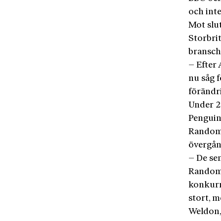
och int
Mot slut
Storbrit
bransch
– Efter
nu såg f
förändr
Under 20
Penguin
Random 
övergån
– De sen
Random H
konkurr
stort, 
Weldon,