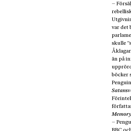
– Försä
rebellis
Utgivnin
var det 
parlame
skulle 
Åklagar
än på in
upprörde
böcker s
Penguin
Satansv
Förinte
författa
Memor
– Pengui
BBC och