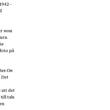
(1942–
l
ter som
burn.
he
 foto på
hes On
. Det
 att det
ill tals
gen