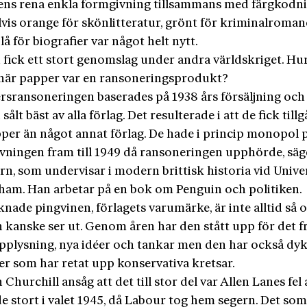
ns rena enkla formgivning tillsammans med färgkodn
vis orange för skönlitteratur, grönt för kriminalroman
å för biografier var något helt nytt.
 fick ett stort genomslag under andra världskriget. Hur
 när papper var en ransoneringsprodukt?
rsransoneringen baserades på 1938 års försäljning och
sålt bäst av alla förlag. Det resulterade i att de fick tillg
per än något annat förlag. De hade i princip monopol 
vningen fram till 1949 då ransoneringen upphörde, sä
n, som undervisar i modern brittisk historia vid Univer
ham. Han arbetar på en bok om Penguin och politiken.
nade pingvinen, förlagets varumärke, är inte alltid så 
 kanske ser ut. Genom åren har den stått upp för det fr
upplysning, nya idéer och tankar men den har också dy
er som har retat upp konservativa kretsar.
Churchill ansåg att det till stor del var Allen Lanes fel 
e stort i valet 1945, då Labour tog hem segern. Det som