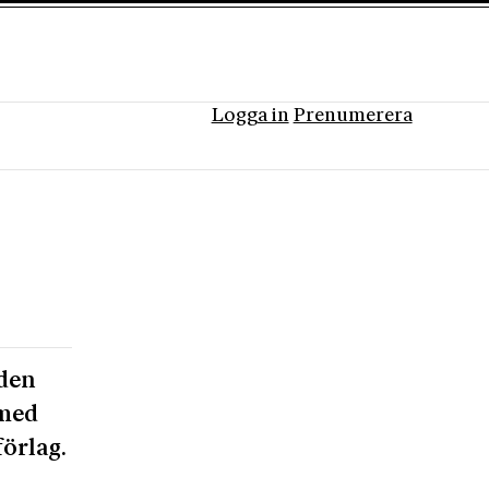
Logga in
Prenumerera
aden
 med
förlag.