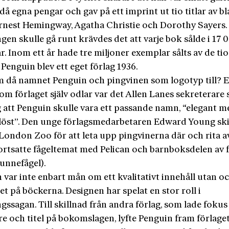
då egna pengar och gav på ett imprint ut tio titlar av b
rnest Hemingway, Agatha Christie och Dorothy Sayers. 
gen skulle gå runt krävdes det att varje bok sålde i 17 
. Inom ett år hade tre miljoner exemplar sålts av de tio
. Penguin blev ett eget förlag 1936.
 då namnet Penguin och pingvinen som logotyp till? E
om förlaget själv odlar var det Allen Lanes sekreterare
g att Penguin skulle vara ett passande namn, “elegant m
löst”. Den unge förlagsmedarbetaren Edward Young sk
l London Zoo för att leta upp pingvinerna där och rita a
ortsatte fågeltemat med Pelican och barnboksdelen av 
lunnefågel).
n var inte enbart mån om ett kvalitativt innehåll utan 
t på böckerna. Designen har spelat en stor roll i
ssagan. Till skillnad från andra förlag, som lade fokus
re och titel på bokomslagen, lyfte Penguin fram förlaget