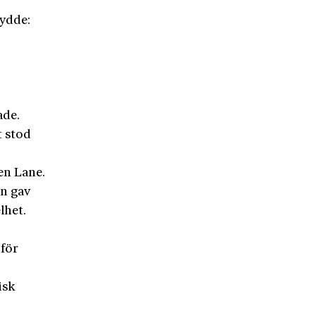
lydde:
ade.
t stod
en Lane.
in gav
lhet.
nför
isk