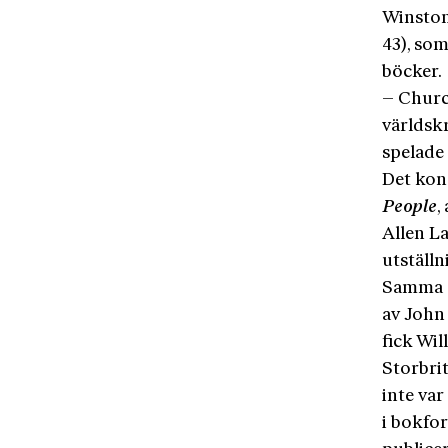
Winston
43), som
böcker.
– Churc
världskr
spelade 
Det kon
People
,
Allen La
utställn
Samma å
av John
fick Wi
Storbrit
inte var
i bokfor