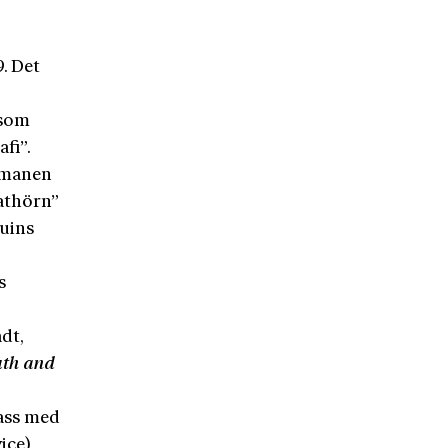
9. Det
 som
fi”.
romanen
gathörn”
guins
s
dt,
uth
and
lass med
ice)