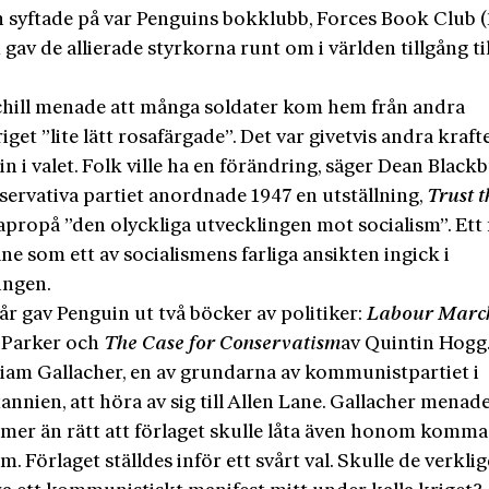
 syftade på var Penguins bokklubb, Forces Book Club 
 gav de allierade styrkorna runt om i världen tillgång til
hill menade att många soldater kom hem från andra
iget ”lite lätt rosafärgade”. Det var givetvis andra kraf
in i valet. Folk ville ha en förändring, säger Dean Black
servativa partiet anordnade 1947 en utställning,
Trust t
 apropå ”den olyckliga utvecklingen mot socialism”. Ett
ne som ett av socialismens farliga ansikten ingick i
ingen.
r gav Penguin ut två böcker av politiker:
Labour Marc
 Parker och
The Case for
Conservatism
av Quintin Hogg
lliam Gallacher, en av grundarna av kommunistpartiet i
annien, att höra av sig till Allen Lane. Gallacher menade
 mer än rätt att förlaget skulle låta även honom komma t
m. Förlaget ställdes inför ett svårt val. Skulle de verkli