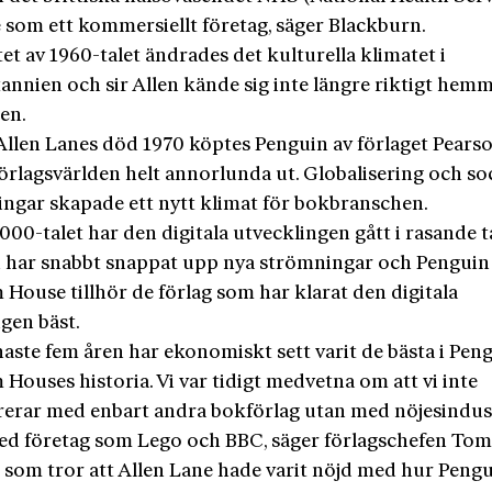
e som ett kommersiellt företag, säger Blackburn.
et av 1960-talet ändrades det kulturella klimatet i
annien och sir Allen kände sig inte längre riktigt hemm
en.
 Allen Lanes död 1970 köptes Penguin av förlaget Pears
örlagsvärlden helt annorlunda ut. Globalisering och so
ingar skapade ett nytt klimat för bokbranschen.
00-talet har den digitala utvecklingen gått i rasande t
 har snabbt snappat upp nya strömningar och Penguin
House tillhör de förlag som har klarat den digitala
gen bäst.
aste fem åren har ekonomiskt sett varit de bästa i Pen
ouses historia. Vi var tidigt medvetna om att vi inte
erar med enbart andra bokförlag utan med nöjesindust
med företag som Lego och BBC, säger förlagschefen To
 som tror att Allen Lane hade varit nöjd med hur Pengu