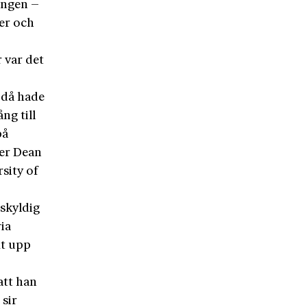
ingen –
er och
 var det
 då hade
ång till
på
ger Dean
sity of
oskyldig
ia
kt upp
att han
 sir