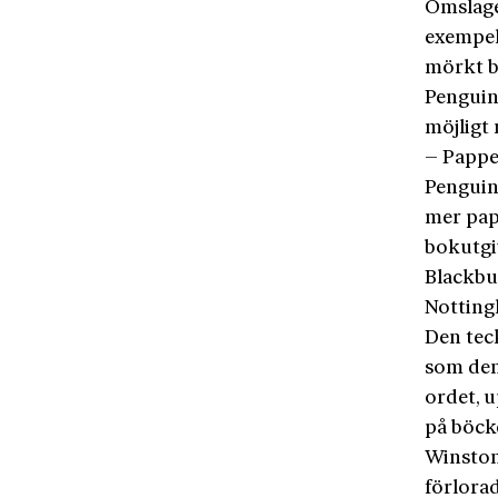
Omslage
exempel
mörkt bl
Penguin
möjligt
– Pappe
Penguin 
mer pap
bokutgi
Blackbur
Notting
Den teck
som den
ordet, 
på böck
Winston 
förlorad