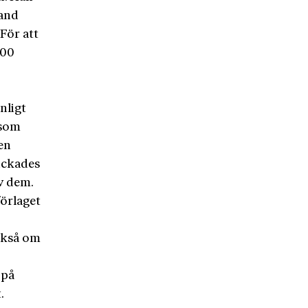
land
För att
000
nligt
 som
en
ickades
v dem.
förlaget
också om
 på
.