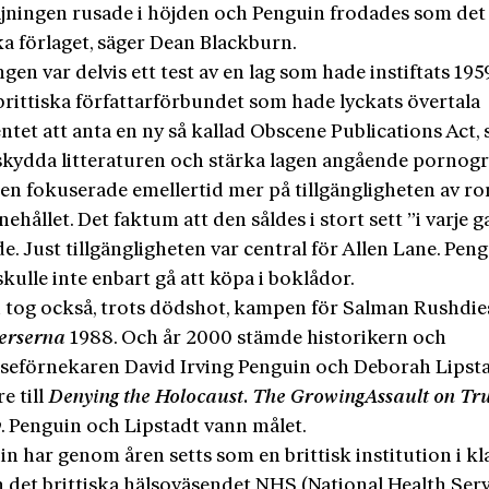
ljningen rusade i höjden och Penguin frodades som det
ka förlaget, säger Dean Blackburn.
gen var delvis ett test av en lag som hade instiftats 195
brittiska författarförbundet som hade lyckats övertala
ntet att anta en ny så kallad Obscene Publications Act,
”skydda litteraturen och stärka lagen angående pornogra
en fokuserade emellertid mer på tillgängligheten av 
nehållet. Det faktum att den såldes i stort sett ”i varje 
. Just tillgängligheten var central för Allen Lane. Pen
kulle inte enbart gå att köpa i boklådor.
 tog också, trots dödshot, kampen för Salman Rushdie
erserna
1988. Och år 2000 stämde historikern och
lseförnekaren David Irving Penguin och Deborah Lipsta
re till
Denying
the Holocaust. The
Growing
Assault
on
Tr
y
. Penguin och Lipstadt vann målet.
n har genom åren setts som en brittisk institution i k
 det brittiska hälsoväsendet NHS (National Health Serv