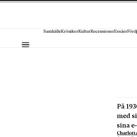
Hoppa till innehåll
Samhälle
Krönikor
Kultur
Recensioner
Essäer
Förd
På 193
med si
sina e
Charlott