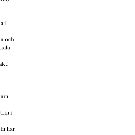
a i
on och
ciala
akt.
guin
rin i
m
in har