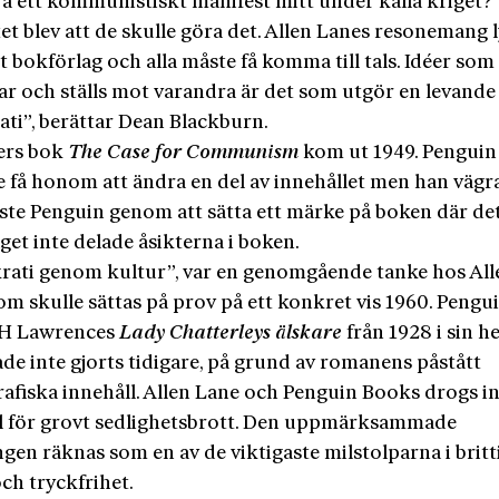
ra ett kommunistiskt manifest mitt under kalla kriget?
et blev att de skulle göra det. Allen Lanes resonemang 
tt bokförlag och alla måste få komma till tals. Idéer som
rar och ställs mot varandra är det som utgör en levande
ti”, berättar Dean Blackburn.
ers bok
The Case for
Communism
kom ut 1949. Penguin
e få honom att ändra en del av innehållet men han vägr
öste Penguin genom att sätta ett märke på boken där de
aget inte delade åsikterna i boken.
ati genom kultur”, var en genomgående tanke hos All
m skulle sättas på prov på ett konkret vis 1960. Pengu
 H Lawrences
Lady
Chatterleys
älskare
från 1928 i sin he
de inte gjorts tidigare, på grund av romanens påstått
afiska innehåll. Allen Lane och Penguin Books drogs i
 för grovt sedlighetsbrott. Den uppmärksammade
gen räknas som en av de viktigaste milstolparna i britt
ch tryckfrihet.