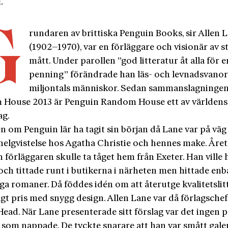
.
G
rundaren av brittiska Penguin Books, sir Allen 
(1902–1970), var en förläggare och visionär av s
mått. Under parollen ”god litteratur åt alla för en
penning” förändrade han läs- och levnadsvanor
miljontals människor. Sedan sammanslagninge
House 2013 är Penguin Random House ett av världens 
ag.
n om Penguin lär ha tagit sin början då Lane var på vä
helgvistelse hos Agatha Christie och hennes make. Året
 förläggaren skulle ta tåget hem från Exeter. Han ville
 och tittade runt i butikerna i närheten men hittade en
ga romaner. Då föddes idén om att återutge kvalitetslit
 lågt pris med snygg design. Allen Lane var då förlagschef
ead. När Lane presenterade sitt förslag var det ingen p
t som nappade. De tyckte snarare att han var smått gale