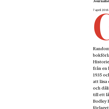
Journalist
7 april 2016
Random 
bokförl
Historie
från en 
1935 och
att läsa
och dåli
till ett
Bodley H
förlage