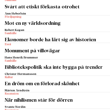
Samhälle
Svårt att etiskt förkasta otrohet
Ann Heberlein
Fördjupning
Mot en ny världsordning
Robert Kagan
Samhälle
Ekonomer borde ha lärt sig av historien
Essä
Monument på villovägar
Hans Henrik Brummer
Samhälle
Bibliotekspolitik ska inte bygga på trender
Christer Hermansson
Kultur
En dröm om en förlorad skönhet
Mårten Arndtzén
Recension
När nihilismen står för dörren
Svante Nordin