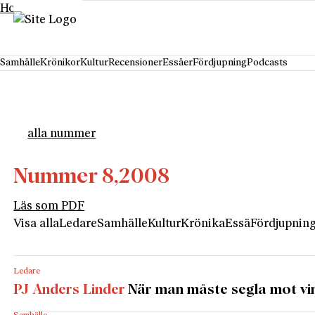
Hoppa till innehåll
Samhälle
Krönikor
Kultur
Recensioner
Essäer
Fördjupning
Podcasts
alla nummer
Nummer 8,
2008
Läs som PDF
Visa alla
Ledare
Samhälle
Kultur
Krönika
Essä
Fördjupnin
Ledare
PJ Anders Linder
När man måste segla mot vi