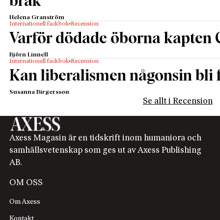
bråk
Helena Granström
Internationell fackbok
Recension
Varför dödade öborna kapten 
Björn Linnell
Internationell fackbok
Recension
Kan liberalismen någonsin bli f
Susanna Birgersson
Se allt i Recension
Axess Magasin är en tidskrift inom humaniora och
samhällsvetenskap som ges ut av Axess Publishing
AB.
OM OSS
Om Axess
Kontakt