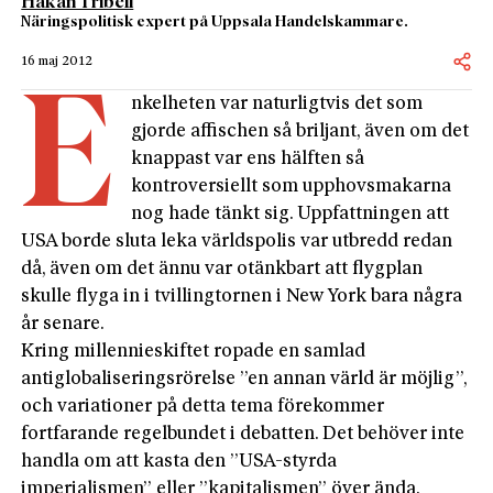
Håkan Tribell
Näringspolitisk expert på Uppsala Handelskammare.
16 maj 2012
E
nkelheten var naturligtvis det som
gjorde affischen så briljant, även om det
knappast var ens hälften så
kontroversiellt som upphovsmakarna
nog hade tänkt sig. Uppfattningen att
USA borde sluta leka världspolis var utbredd redan
då, även om det ännu var otänkbart att flygplan
skulle flyga in i tvillingtornen i New York bara några
år senare.
Kring millennieskiftet ropade en samlad
antiglobaliseringsrörelse ”en annan värld är möjlig”,
och variationer på detta tema förekommer
fortfarande regelbundet i debatten. Det behöver inte
handla om att kasta den ”USA-styrda
imperialismen” eller ”kapitalismen” över ända.