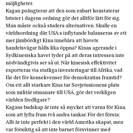
möjligheter.
Kagan poängterar att den som enbart konstaterar
brister i dagens ordning gör det alltför lätt för sig.
Man måste också studera alternativen. Skulle en
världsordning där USA:s inflytande balanseras av ett
mer jämbördigt Kina innebära att havets
handelsvägar hålls lika öppna? Kinas agerande i
Sydkinesiska havet tyder på att deras intressen inte
nödvändigtvis ser så ut. När kinesisk effektivitet
exporteras via statliga investeringar till Afrika, vad
får det för konsekvenser för demokratins framtid?
Om ett allt starkare Kina tar Sovjetunionens plats
som militär utmanare till USA, gör det verkligen
världen fredligare?
Kagans budskap är inte så mycket att varna för Kina,
som att lyfta fram två andra tankar. För det första:
Allt är inte perfekt i den värld Amerika skapat, men
var försiktig så att inte barnet försvinner med