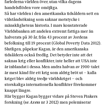
farlederna världen över, utan vilka dagens
handelsflöden vore omöjliga.
Så har världen i den amerikanska tidsåldern sett en
välståndsökning som saknar motstycke i
mänsklighetens historia. I mars konstaterade
Världsbanken att andelen extremt fattiga mer än
halverats på 30 år, från 43 procent av Jordens
befolkning till 19 procent (Global Poverty Data 2012).
Slutligen, påpekar Kagan, är den amerikanska
tidsåldern också fredlig. Det betyder inte att det
saknas krig eller konflikter, inte heller att USA inte
är inblandat i dessa. Men andra halvan av 1900-talet
är mest känd för ett krig som aldrig bröt ut – kalla
kriget blev aldrig tredje världskriget – och
storskaliga internationella konflikter förekommer
knappt längre.
Här bygger Kagan bygger vidare på Steven Pinkers
forskning (se
Axess
nr 3 2012) men polemiserar