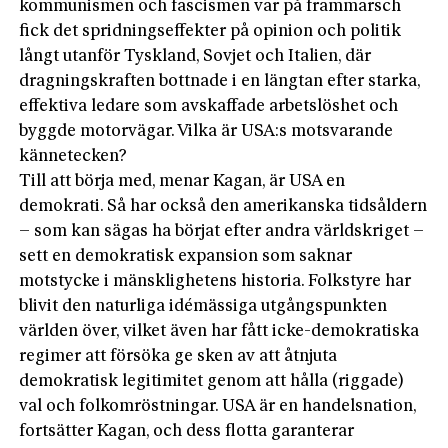
kommunismen och fascismen var på frammarsch
fick det spridningseffekter på opinion och politik
långt utanför Tyskland, Sovjet och Italien, där
dragningskraften bottnade i en längtan efter starka,
effektiva ledare som avskaffade arbetslöshet och
byggde motorvägar. Vilka är USA:s motsvarande
kännetecken?
Till att börja med, menar Kagan, är USA en
demokrati. Så har också den amerikanska tidsåldern
– som kan sägas ha börjat efter andra världskriget –
sett en demokratisk expansion som saknar
motstycke i mänsklighetens historia. Folkstyre har
blivit den naturliga idémässiga utgångspunkten
världen över, vilket även har fått icke-demokratiska
regimer att försöka ge sken av att åtnjuta
demokratisk legitimitet genom att hålla (riggade)
val och folkomröstningar. USA är en handelsnation,
fortsätter Kagan, och dess flotta garanterar