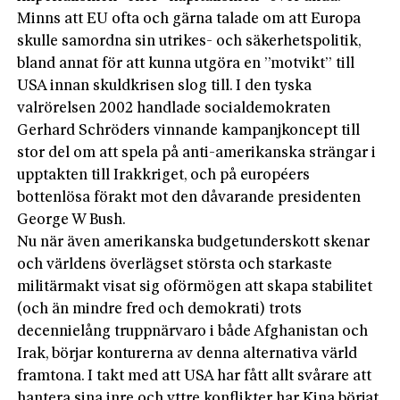
Minns att EU ofta och gärna talade om att Europa
skulle samordna sin utrikes- och säkerhetspolitik,
bland annat för att kunna utgöra en ”motvikt” till
USA innan skuldkrisen slog till. I den tyska
valrörelsen 2002 handlade socialdemokraten
Gerhard Schröders vinnande kampanjkoncept till
stor del om att spela på anti-amerikanska strängar i
upptakten till Irakkriget, och på européers
bottenlösa förakt mot den dåvarande presidenten
George W Bush.
Nu när även amerikanska budgetunderskott skenar
och världens överlägset största och starkaste
militärmakt visat sig oförmögen att skapa stabilitet
(och än mindre fred och demokrati) trots
decennielång truppnärvaro i både Afghanistan och
Irak, börjar konturerna av denna alternativa värld
framtona. I takt med att USA har fått allt svårare att
hantera sina inre och yttre konflikter har Kina börjat