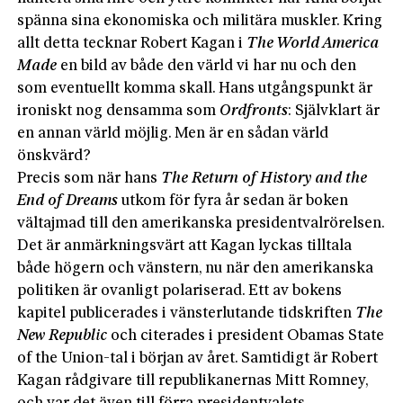
spänna sina ekonomiska och militära muskler. Kring
allt detta tecknar Robert Kagan i
The World America
Made
en bild av både den värld vi har nu och den
som eventuellt komma skall. Hans utgångspunkt är
ironiskt nog densamma som
Ordfronts
: Självklart är
en annan värld möjlig. Men är en sådan värld
önskvärd?
Precis som när hans
The Return of History and the
End of Dreams
utkom för fyra år sedan är boken
vältajmad till den amerikanska presidentvalrörelsen.
Det är anmärkningsvärt att Kagan lyckas tilltala
både högern och vänstern, nu när den amerikanska
politiken är ovanligt polariserad. Ett av bokens
kapitel publicerades i vänsterlutande tidskriften
The
New Republic
och citerades i president Obamas State
of the Union-tal i början av året. Samtidigt är Robert
Kagan rådgivare till republikanernas Mitt Romney,