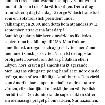
lämnad i fred, manifesterad exempelvis i motviljan
mot att dras in i de båda världskrigen. Detta drag
framträder tydligt än idag: George W Bush framstod
som en isolationistisk president under
valkampanjen 2000, men detta kom att ändras av 11
september-attackerna året därpå.
Samtidigt märks här även omvärldens likaledes
schizofrena inställning till USA. Man fruktar
amerikansk arrogans och aggressivitet, men ännu
mer amerikansk passivitet. Närhelst det uppstår
oroligheter, oavsett om det är på Balkan eller i
Libyen, hörs kraven på amerikanskt agerande.
Men Kagans viktigaste poäng handlar mindre om de
tydliga, men oftast tillfälliga, konflikterna. Den värld
som Amerika har skapat innehåller andra – större –
värden, vilka har tjänat mänskligheten väl. Faktiskt
oerhört väl. Den dominerande supermakten sätter
sin idémässiga prägel på omvärlden. När nazismen,