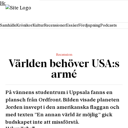
Hoppa till innehåll
Samhälle
Krönikor
Kultur
Recensioner
Essäer
Fördjupning
Podcasts
Recension
Världen behöver USA:s
armé
På vännens studentrum i Uppsala fanns en
plansch från Ordfront. Bilden visade planeten
Jorden insvept i den amerikanska flaggan och
med texten ”En annan värld är möjlig” gick
budskapet inte att missförstå.