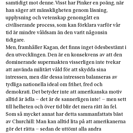
samtidigt mot denne. Visst har Pinker en poäng, när
han säger att mänskligheten genom läsning,
upplysning och vetenskap genomgått en
civiliserande process, som kan förklara varför vår
tid är mindre våldsam än den varit någonsin
tidigare.
Men, framhåller Kagan, det finns inget ödesbestämt i
den utvecklingen. Den är en konsekvens av att den
dominerande supermakten visserligen inte tvekar
att använda militärt våld för att skydda sina
intressen, men där dessa intressen balanseras av
tydliga nationella ideal om frihet, fred och
demokrati. Det betyder inte att amerikanska motiv
alltid är ädla – det är de sannerligen inte! – men sett
till helheten och över tid blir det mera rätt än fel.
Som så mycket annat har detta sammanfattats bäst
av Churchill: Man kan alltid lita på att amerikanerna
gör det rätta – sedan de uttömt alla andra