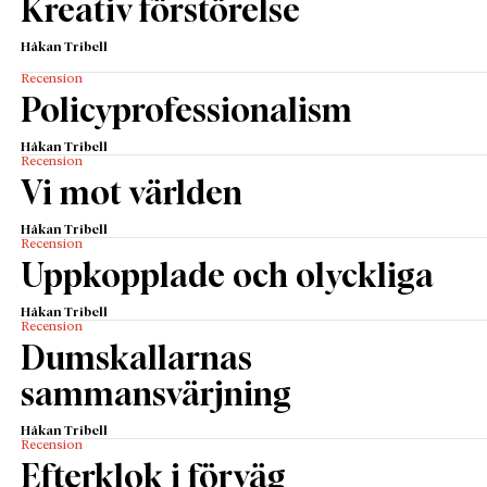
Kreativ förstörelse
Håkan Tribell
Recension
Policyprofessionalism
Håkan Tribell
Recension
Vi mot världen
Håkan Tribell
Recension
Uppkopplade och olyckliga
Håkan Tribell
Recension
Dumskallarnas
sammansvärjning
Håkan Tribell
Recension
Efterklok i förväg