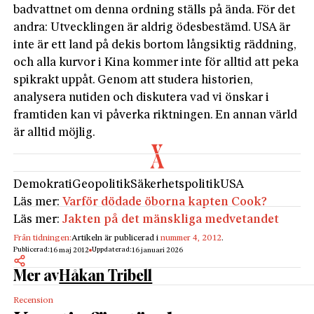
badvattnet om denna ordning ställs på ända. För det
andra: Utvecklingen är aldrig ödesbestämd. USA är
inte är ett land på dekis bortom långsiktig räddning,
och alla kurvor i Kina kommer inte för alltid att peka
spikrakt uppåt. Genom att studera historien,
analysera nutiden och diskutera vad vi önskar i
framtiden kan vi påverka riktningen. En annan värld
är alltid möjlig.
Demokrati
Geopolitik
Säkerhetspolitik
USA
Läs mer:
Varför dödade öborna kapten Cook?
Läs mer:
Jakten på det mänskliga medvetandet
Från tidningen:
Artikeln är publicerad i
nummer 4, 2012
.
Publicerad:
Uppdaterad:
16 maj 2012
16 januari 2026
Mer av
Håkan Tribell
Recension