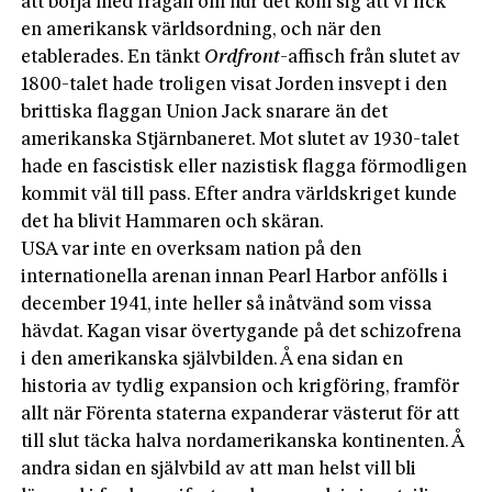
att börja med frågan om hur det kom sig att vi fick
en amerikansk världsordning, och när den
etablerades. En tänkt
Ordfront
-affisch från slutet av
1800-talet hade troligen visat Jorden insvept i den
brittiska flaggan Union Jack snarare än det
amerikanska Stjärnbaneret. Mot slutet av 1930-talet
hade en fascistisk eller nazistisk flagga förmodligen
kommit väl till pass. Efter andra världskriget kunde
det ha blivit Hammaren och skäran.
USA var inte en overksam nation på den
internationella arenan innan Pearl Harbor anfölls i
december 1941, inte heller så inåtvänd som vissa
hävdat. Kagan visar övertygande på det schizofrena
i den amerikanska självbilden. Å ena sidan en
historia av tydlig expansion och krigföring, framför
allt när Förenta staterna expanderar västerut för att
till slut täcka halva nordamerikanska kontinenten. Å
andra sidan en självbild av att man helst vill bli