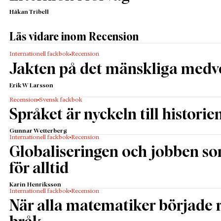
Håkan Tribell
Läs vidare inom Recension
Internationell fackbok
Recension
Jakten på det mänskliga medv
Erik W Larsson
Recension
Svensk fackbok
Språket är nyckeln till historie
Gunnar Wetterberg
Internationell fackbok
Recension
Globaliseringen och jobben s
för alltid
Karin Henriksson
Internationell fackbok
Recension
När alla matematiker började