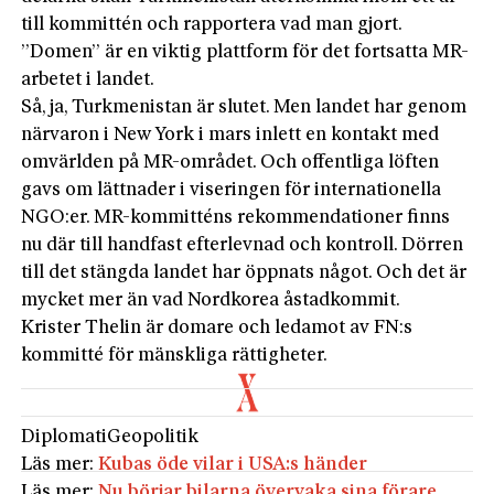
till kommittén och rapportera vad man gjort.
”Domen” är en viktig plattform för det fortsatta MR-
arbetet i landet.
Så, ja, Turkmenistan är slutet. Men landet har genom
närvaron i New York i mars inlett en kontakt med
omvärlden på MR-området. Och offentliga löften
gavs om lättnader i viseringen för internationella
NGO:er. MR-kommitténs rekommendationer finns
nu där till handfast efterlevnad och kontroll. Dörren
till det stängda landet har öppnats något. Och det är
mycket mer än vad Nordkorea åstadkommit.
Krister Thelin är domare och ledamot av FN:s
kommitté för mänskliga rättigheter.
Diplomati
Geopolitik
Läs mer:
Kubas öde vilar i USA:s händer
Läs mer:
Nu börjar bilarna övervaka sina förare