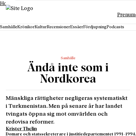
Hoppa till innehåll
Prenum
Samhälle
Krönikor
Kultur
Recensioner
Essäer
Fördjupning
Podcasts
Samhälle
Ändå inte som i
Nordkorea
Mänskliga rättigheter negligeras systematiskt
i Turkmenistan. Men på senare år har landet
tvingats öppna sig mot omvärlden och
redovisa reformer.
Krister Thelin
Domare och statssekreterare i justitiedepartementet 1991–1994