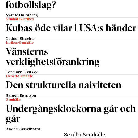
fotbollslag?
Svante Holmberg
Samhälle
Utrikes
Kubas öde vilar i USA:s händer
Nathan Shachar
Inrikes
Samhälle
Vänsterns
verklighetsförankring
Torbjörn Elensky
Debatt
Samhälle
Den strukturella naiviteten
Sameh Egyptson
Samhälle
Undergångsklockorna går och
går
André Casselbrant
Se allt i Samhälle