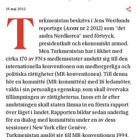
16 maj 2012
T
urkmenistan beskrivs i Jens Westlunds
reportage (
Axess
nr 2 2012) som ”det
andra Nordkorea” med förtryck,
presidentkult och ekonomiskt armod.
Men Turkmenistan har i likhet med
cirka 170 av FN:s medlemsstater anslutit sig till den
internationella konventionen om medborgerliga och
politiska rättigheter (MR-konventionen). Till denna
hör en kommitté (MR-kommittén) med 18 ledamöter,
valda i sin personliga egenskap, som skall övervaka
tillämpningen av rättigheterna. Inom ett år efter
anslutningen skall staten lämna in en första rapport
över läget i landet. Rapporten bildar sedan underlag
för en dialog med kommittén under en av dess
sessioner i New York eller Genève.
Turkmenistan anslöt sig till MR-konventionen 1994.