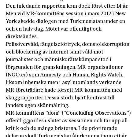
Den inledande rapporten kom dock först efter 14 år.
Men vid MR-kommitténs session i mars 2012 i New
York skedde dialogen med Turkmenistan under en
och en halv dag. Mötet var offentligt och
direktsändes.
Polisövervåld, fängelseförtryck, domstolskorruption
och blockering av internet samt våld mot
journalister och människorättskämpar stod i
förgrunden för granskningen. MR-organisationer
(NGO:er) som Amnesty och Human Rights Watch,
liksom inhemska men i asyl utomlands verkande
MR-företrädare hade försett MR-kommittén med
skuggrapporter. Dessa stod i bjärt kontrast till
landets egen skönmålning.
MR-kommitténs ”dom” (”Concluding Observations”)
offentliggjordes i slutet av sessionen och tar upp all
kritik och de många bristerna. I de prioriterade
delarna skall Turkmenistan återkomma inom ett år