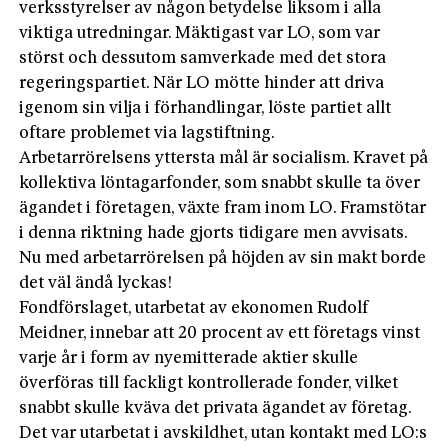
verksstyrelser av någon betydelse liksom i alla
viktiga utredningar. Mäktigast var LO, som var
störst och dessutom samverkade med det stora
regeringspartiet. När LO mötte hinder att driva
igenom sin vilja i förhandlingar, löste partiet allt
oftare problemet via lagstiftning.
Arbetarrörelsens yttersta mål är socialism. Kravet på
kollektiva löntagarfonder, som snabbt skulle ta över
ägandet i företagen, växte fram inom LO. Framstötar
i denna riktning hade gjorts tidigare men avvisats.
Nu med arbetarrörelsen på höjden av sin makt borde
det väl ändå lyckas!
Fondförslaget, utarbetat av ekonomen Rudolf
Meidner, innebar att 20 procent av ett företags vinst
varje år i form av nyemitterade aktier skulle
överföras till fackligt kontrollerade fonder, vilket
snabbt skulle kväva det privata ägandet av företag.
Det var utarbetat i avskildhet, utan kontakt med LO:s