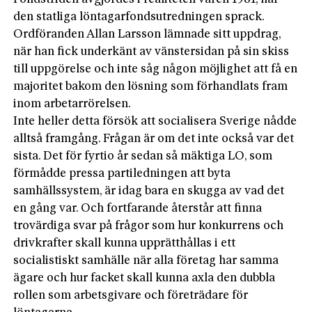
den statliga löntagarfondsutredningen sprack.
Ordföranden Allan Larsson lämnade sitt uppdrag,
när han fick underkänt av vänstersidan på sin skiss
till uppgörelse och inte såg någon möjlighet att få en
majoritet bakom den lösning som förhandlats fram
inom arbetarrörelsen.
Inte heller detta försök att socialisera Sverige nådde
alltså framgång. Frågan är om det inte också var det
sista. Det för fyrtio år sedan så mäktiga LO, som
förmådde pressa partiledningen att byta
samhällssystem, är idag bara en skugga av vad det
en gång var. Och fortfarande återstår att finna
trovärdiga svar på frågor som hur konkurrens och
drivkrafter skall kunna upprätthållas i ett
socialistiskt samhälle när alla företag har samma
ägare och hur facket skall kunna axla den dubbla
rollen som arbetsgivare och företrädare för