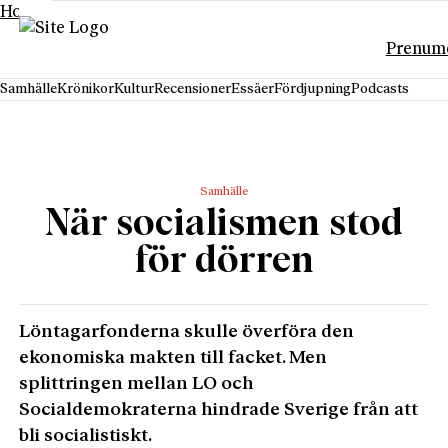
Hoppa till innehåll
Prenum
Samhälle
Krönikor
Kultur
Recensioner
Essäer
Fördjupning
Podcasts
Samhälle
När socialismen stod
för dörren
Löntagarfonderna skulle överföra den
ekonomiska makten till facket. Men
splittringen mellan LO och
Socialdemokraterna hindrade Sverige från att
bli socialistiskt.