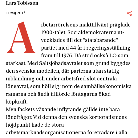
Lars Tobisson
11 maj 2016
A
rbetarrörelsens makttillväxt präglade
1900-talet. Socialdemokraterna ut-
vecklades till det ”statsbärande”
partiet med 44 år i regeringsställning
fram till 1976. Då stod också LO som
starkast. Med Saltsjöbadsavtalet som grund byggdes
den svenska modellen, där parterna utan statlig
inblandning och under arbetsfred slöt centrala
löneavtal, som höll sig inom de samhällsekonomiska
ramarna och ändå tillförde löntagarna ökad
köpkraft.
Men fackets växande inflytande gällde inte bara
lönefrågor. Vid denna den svenska korporatismens
höjdpunkt hade de stora
arbetsmarknadsorganisationerna företrädare i alla