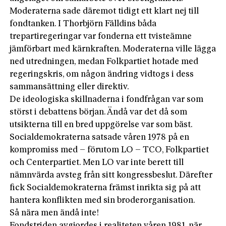
Moderaterna sade däremot tidigt ett klart nej till
fondtanken. I Thorbjörn Fälldins båda
trepartiregeringar var fonderna ett tvisteämne
jämförbart med kärnkraften. Moderaterna ville lägga
ned utredningen, medan Folkpartiet hotade med
regeringskris, om någon ändring vidtogs i dess
sammansättning eller direktiv.
De ideologiska skillnaderna i fondfrågan var som
störst i debattens början. Ändå var det då som
utsikterna till en bred uppgörelse var som bäst.
Socialdemokraterna satsade våren 1978 på en
kompromiss med – förutom LO – TCO, Folkpartiet
och Centerpartiet. Men LO var inte berett till
nämnvärda avsteg från sitt kongressbeslut. Därefter
fick Socialdemokraterna främst inrikta sig på att
hantera konflikten med sin broderorganisation.
Så nära men ändå inte!
Fondstriden avgjordes i realiteten våren 1981, när