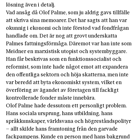
lösning även i detalj.
Vad ansåg då Olof Palme, som ju aldrig gavs tillfälle
att skriva sina memoarer. Det har sagts att han var
okunnig i ekonomi och inte förstod vad fondfrågan
handlade om. Det är nog att grovt underskatta
Palmes fattningsförmåga. Däremot var han inte som
Meidner en marxistisk utopist och systembyggare.
Han får beskrivas som en funktionssocialist och
reformist, som inte hade något emot att expandera
den offentliga sektorn och höja skatterna, men inte
var beredd att byta ekonomiskt system, vilket en
överföring av ägandet av företagen till fackligt
kontrollerade fonder måste innebära.
Olof Palme hade dessutom ett personligt problem.
Hans sociala ursprung, hans utbildning, hans
språkkunskaper, världsvana och högreståndspolityr
– allt skilde hans framtoning från den garvade
fackpampens. Kunde en person med hans bakgrund