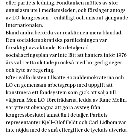
eller partiets ledning. Fondtanken möttes av stor
entusiasm ute i medlemsleden, och förslaget antogs
av LO-kongressen – enhälligt och unisont sjungande
Internationalen.
Bland andra berörda var reaktionen mera blandad.
Den socialdemokratiska partiledningen var
försiktigt avvaktande. En detaljerad
socialiseringsplan var inte lätt att hantera inför 1976
års val. Detta slutade ju också med borgerlig seger
och byte av regering.
Efter valförlusten tillsatte Socialdemokraterna och
LO en gemensam arbetsgrupp med uppgift att
konstruera ett fondsystem som gick att sälja till
väljarna. Men LO-företrädarna, ledda av Rune Molin,
var ytterst obenägna att göra avsteg från
kongressbeslutet annat än i detaljer. Partiets
representanter Kjell-Olof Feldt och Carl Lidbom var
inte nöjda med de små eftergifter de lyckats utverka.