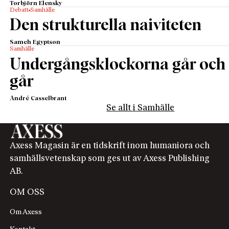
Torbjörn Elensky
Debatt
Samhälle
Den strukturella naiviteten
Sameh Egyptson
Samhälle
Undergångsklockorna går och
går
André Casselbrant
Se allt i Samhälle
Axess Magasin är en tidskrift inom humaniora och
samhällsvetenskap som ges ut av Axess Publishing
AB.
OM OSS
Om Axess