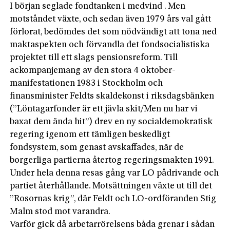
I början seglade fondtanken i medvind . Men
motståndet växte, och sedan även 1979 års val gått
förlorat, bedömdes det som nödvändigt att tona ned
maktaspekten och förvandla det fondsocialistiska
projektet till ett slags pensionsreform. Till
ackompanjemang av den stora 4 oktober-
manifestationen 1983 i Stockholm och
finansminister Feldts skaldekonst i riksdagsbänken
(”Löntagarfonder är ett jävla skit/Men nu har vi
baxat dem ända hit”) drev en ny socialdemokratisk
regering igenom ett tämligen beskedligt
fondsystem, som genast avskaffades, när de
borgerliga partierna återtog regeringsmakten 1991.
Under hela denna resas gång var LO pådrivande och
partiet återhållande. Motsättningen växte ut till det
”Rosornas krig”, där Feldt och LO-ordföranden Stig
Malm stod mot varandra.
Varför gick då arbetarrörelsens båda grenar i sådan