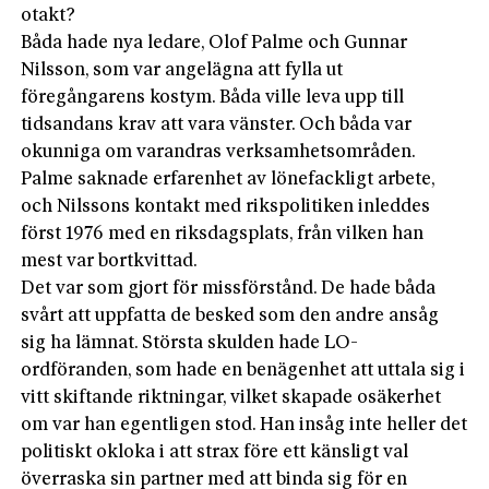
otakt?
Båda hade nya ledare, Olof Palme och Gunnar
Nilsson, som var angelägna att fylla ut
föregångarens kostym. Båda ville leva upp till
tidsandans krav att vara vänster. Och båda var
okunniga om varandras verksamhetsområden.
Palme saknade erfarenhet av lönefackligt arbete,
och Nilssons kontakt med rikspolitiken inleddes
först 1976 med en riksdagsplats, från vilken han
mest var bortkvittad.
Det var som gjort för missförstånd. De hade båda
svårt att uppfatta de besked som den andre ansåg
sig ha lämnat. Största skulden hade LO-
ordföranden, som hade en benägenhet att uttala sig i
vitt skiftande riktningar, vilket skapade osäkerhet
om var han egentligen stod. Han insåg inte heller det
politiskt okloka i att strax före ett känsligt val
överraska sin partner med att binda sig för en