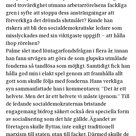
med trovärdighet utmana arbetarrörelsens fackliga
gren i syfte att stoppa dess ansträngningar att
förverkliga det drömda slutmålet? Kunde han
riskera att bli den socialdemokratiske ledare som
misslyckades med sin viktigaste uppgift – att hålla
ihop rörelsen?
Palme slet med löntagarfondsfrågan i flera år, innan
han fann utvägen att göra de som glupska utmålade
fonderna så tandlösa som möjligt. Samtidigt fick han
hålla god min i elakt spel genom att framhålla allt
gott som skulle följa med fonderna. Hans verkliga
syn sammanfattade han i kommentaren: ”Det är ett
helvete. Men det är ett helvete vi måste igenom.” Till
de ledande socialdemokraternas bristande
engagemang bidrog säkert också den speciella form
av socialisering som det här gällde. Ägandet av
företagen skulle flyttas, inte enligt traditionell
marxism till staten, utan till facket. Därmed skulle de