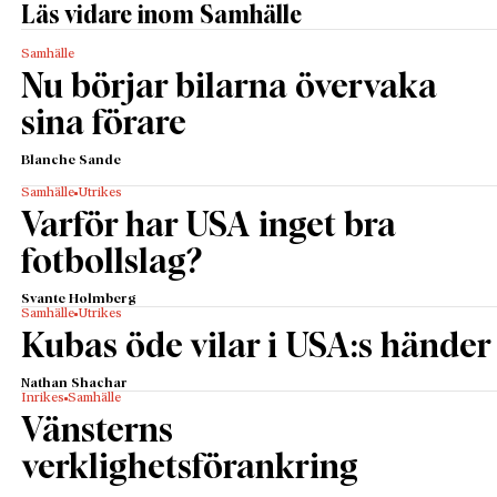
Läs vidare inom Samhälle
Samhälle
Nu börjar bilarna övervaka
sina förare
Blanche Sande
Samhälle
Utrikes
Varför har USA inget bra
fotbollslag?
Svante Holmberg
Samhälle
Utrikes
Kubas öde vilar i USA:s händer
Nathan Shachar
Inrikes
Samhälle
Vänsterns
verklighetsförankring