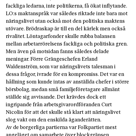
fackliga ledarna, inte politikerna, få ökat inflytande.
LO:s maktanspråk var således riktade inte bara mot
näringslivet utan också mot den politiska maktens
utövare. Brödraskap är till en del kärlek men också
rivalitet. Löntagarfonder skulle rubba balansen
mellan arbetarrörelsens fackliga och politiska gren.
Men även på motsidan fanns således delade
meningar. Förre Grängeschefen Erland
Waldenström, som var näringslivets talesman i
dessa frågor, ivrade för en kompromiss. Det var en
hållning som kunde intas av anställda chefer i större
börsbolag, medan små familjeföretagare allmänt
ställde sig avvisande. Det krävdes dock ett
ingripande från arbetsgivarordföranden Curt
Nicolin för att det skulle stå klart att näringslivet
slog vakt om den enskilda äganderätten.
Av de borgerliga partierna var Folkpartiet mest
angeläget om samarbete över blockgränsen.