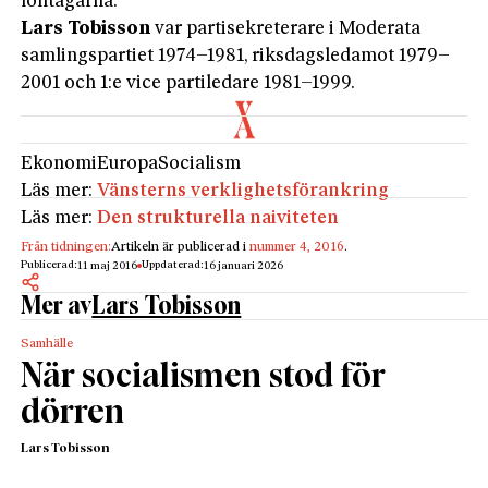
löntagarna.
Lars Tobisson
var partisekreterare i Moderata
samlingspartiet 1974–1981, riksdagsledamot 1979–
2001 och 1:e vice partiledare 1981–1999.
Ekonomi
Europa
Socialism
Läs mer:
Vänsterns verklighetsförankring
Läs mer:
Den strukturella naiviteten
Från tidningen:
Artikeln är publicerad i
nummer 4, 2016
.
Publicerad:
Uppdaterad:
11 maj 2016
16 januari 2026
Mer av
Lars Tobisson
Samhälle
När socialismen stod för
dörren
Lars Tobisson