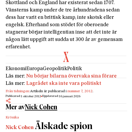
Skottland och England har existerat sedan 1707.
Vänsterns kamp under de tre århundradena sedan
dess har varit en brittisk kamp, inte skotsk eller
engelsk. Efterhand som stödet för oberoende
stagnerar börjar intelligentian inse att det inte är
någon lätt uppgift att sudda ut 300 år av gemensam
erfarenhet.
Ekonomi
Europa
Geopolitik
Politik
Läs mer:
Nu börjar bilarna övervaka sina förare
Läs mer:
Lagrådet ska inte vara politiskt
Från tidningen:
Artikeln är publicerad i
nummer 7, 2012
.
Publicerad:
Uppdaterad:
1 oktober 2012
16 januari 2026
Mer av
Nick Cohen
Krönika
Älskade spion
Nick Cohen