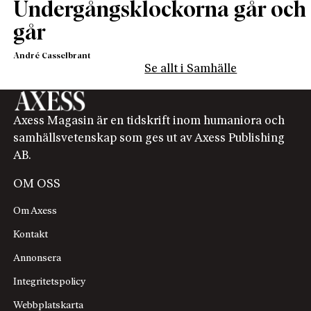
Undergångsklockorna går och
går
André Casselbrant
Se allt i Samhälle
Axess Magasin är en tidskrift inom humaniora och
samhällsvetenskap som ges ut av Axess Publishing
AB.
OM OSS
Om Axess
Kontakt
Annonsera
Integritetspolicy
Webbplatskarta