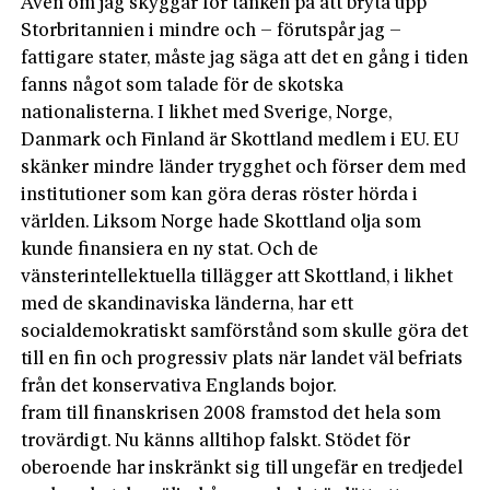
Även om jag skyggar för tanken på att bryta upp
Storbritannien i mindre och – förutspår jag –
fattigare stater, måste jag säga att det en gång i tiden
fanns något som talade för de skotska
nationalisterna. I likhet med Sverige, Norge,
Danmark och Finland är Skottland medlem i EU. EU
skänker mindre länder trygghet och förser dem med
institutioner som kan göra deras röster hörda i
världen. Liksom Norge hade Skottland olja som
kunde finansiera en ny stat. Och de
vänsterintellektuella tillägger att Skottland, i likhet
med de skandinaviska länderna, har ett
socialdemokratiskt samförstånd som skulle göra det
till en fin och progressiv plats när landet väl befriats
från det konservativa Englands bojor.
fram till finanskrisen 2008 framstod det hela som
trovärdigt. Nu känns alltihop falskt. Stödet för
oberoende har inskränkt sig till ungefär en tredjedel