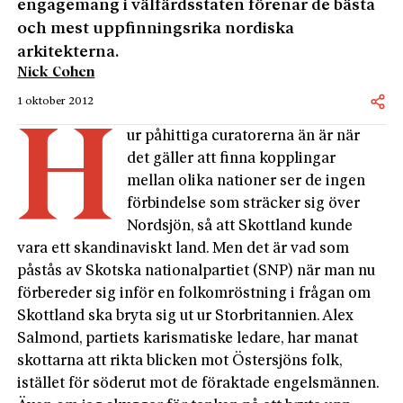
engagemang i välfärdsstaten förenar de bästa
och mest uppfinningsrika nordiska
arkitekterna.
Nick Cohen
1 oktober 2012
H
ur påhittiga curatorerna än är när
det gäller att finna kopplingar
mellan olika nationer ser de ingen
förbindelse som sträcker sig över
Nordsjön, så att Skottland kunde
vara ett skandinaviskt land. Men det är vad som
påstås av Skotska nationalpartiet (SNP) när man nu
förbereder sig inför en folkomröstning i frågan om
Skottland ska bryta sig ut ur Storbritannien. Alex
Salmond, partiets karismatiske ledare, har manat
skottarna att rikta blicken mot Östersjöns folk,
istället för söderut mot de föraktade engelsmännen.