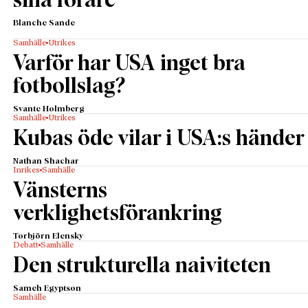
sina förare
Blanche Sande
Samhälle
Utrikes
Varför har USA inget bra
fotbollslag?
Svante Holmberg
Samhälle
Utrikes
Kubas öde vilar i USA:s händer
Nathan Shachar
Inrikes
Samhälle
Vänsterns
verklighetsförankring
Torbjörn Elensky
Debatt
Samhälle
Den strukturella naiviteten
Sameh Egyptson
Samhälle