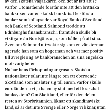
av den skotska väljarkåren, och det är lätt att se
varför. Utomstående förstår inte att den brittiska
bankkrisen var en skotsk bankkris. De största
banker som kollapsade var Royal Bank of Scotland
och Bank of Scotland. Salmond trodde att
Edinburghs finansbransch i framtiden skulle bli
viktigare än Nordsjöns olja, som håller på att sina.
Även om Salmond uttryckte sig som en vänsterman,
agerade han som en högerman och var mer positiv
till avreglering av bankbranschen än sina engelska
motsvarigheter.
Nu har hans förhoppningar grusats. Skotska
nationalister talar inte längre om ett oberoende
Skottland som ansluter sig till euron. Varför skulle
euroländerna vilja ha en ny stat med ett kraschat
banksystem? Om Skottland, eller för den delen
resten av Storbritannien, liknar ett skandinaviskt
land, så är det inte Sverige eller Norge vi liknar, utan