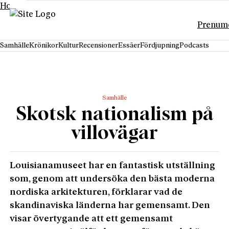
Hoppa till innehåll
Prenum
Samhälle
Krönikor
Kultur
Recensioner
Essäer
Fördjupning
Podcasts
Samhälle
Skotsk nationalism på
villovägar
Louisianamuseet har en fantastisk utställning
som, genom att undersöka den bästa moderna
nordiska arkitekturen, förklarar vad de
skandinaviska länderna har gemensamt. Den
visar övertygande att ett gemensamt