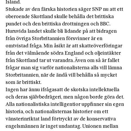
Island.
Stukade av den färska historien säger SNP nu att ett
oberoende Skottland skulle behålla det brittiska
pundet och den brittiska drottningen och BBC.
Huruvida landet skulle bli lidande på att bidragen
från övriga Storbritannien försvinner är en
omtvistad fråga. Min åsikt är att skatteöverföringar
från det välmående södra England och oljeintäkter
från Skottland tar ut varandra. Även om så är fallet
frågar man sig varför nationalisterna alls vill lämna
Storbritannien, när de ändå vill behålla så mycket
som är brittiskt.
Ingen har ännu ifrågasatt de skotska intellektuella
och deras självbedrägeri, men någon borde göra det.
Alla nationalistiska intelligentior uppfinner sin egen
historia, och nationalisternas historier om ett
vänsterinriktat land förtryckt av de konservativa
engelsmännen är inget undantag. Unionen mellan