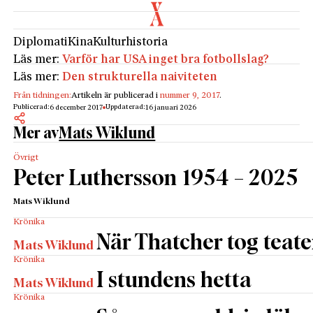
Diplomati
Kina
Kulturhistoria
Läs mer:
Varför har USA inget bra fotbollslag?
Läs mer:
Den strukturella naiviteten
Från tidningen:
Artikeln är publicerad i
nummer 9, 2017
.
Publicerad:
Uppdaterad:
6 december 2017
16 januari 2026
Mer av
Mats Wiklund
Övrigt
Peter Luthersson 1954 – 2025
Mats Wiklund
Krönika
När Thatcher tog teate
Mats Wiklund
Krönika
I stundens hetta
Mats Wiklund
Krönika