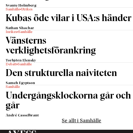
Svante Holmberg
Samhälle
Utrikes
Kubas öde vilar i USA:s händer
Nathan Shachar
Inrikes
Samhälle
Vänsterns
verklighetsförankring
Torbjörn Elensky
Debatt
Samhälle
Den strukturella naiviteten
Sameh Egyptson
Samhälle
Undergångsklockorna går och
går
André Casselbrant
Se allt i Samhälle