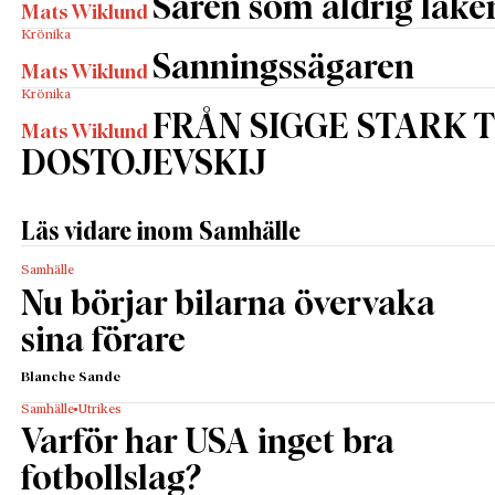
Såren som aldrig läke
Mats Wiklund
Krönika
Sanningssägaren
Mats Wiklund
Krönika
FRÅN SIGGE STARK T
Mats Wiklund
DOSTOJEVSKIJ
Läs vidare inom Samhälle
Samhälle
Nu börjar bilarna övervaka
sina förare
Blanche Sande
Samhälle
Utrikes
Varför har USA inget bra
fotbollslag?