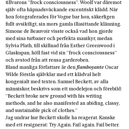
tillvarons ”frock consciousness”. Woolf var däremot
själv ofta häpnadsväckande excentriskt klädd. När
hon fotograferades för Vogue bar hon, säkerligen
fullt avsiktligt, sin mors gamla illasittande klänning.
Simone de Beauvoir visste också vad hon gjorde
med sina turbaner och perfekta manikyr, medan
Sylvia Plath, till skillnad från Esther Greenwood i
Glaskupan, höll fast vid sin ”frock consciousness”
och avstod från att rensa garderoben.
Bland manliga författare är den
flamboyante
Oscar
Wilde förstås självklar med ett klädval helt
kongenialt med texten. Samuel Beckett, av alla
människor, beskrivs som ett modelejon och förebild:
”Beckett broke new ground with his writing
methods, and he also manifested an abiding, classy,
and sustainable pick of clothes.”
Jag undrar hur Beckett skulle ha reagerat. Kanske
med ett resignerat: Try Again. Fail again. Fail better.