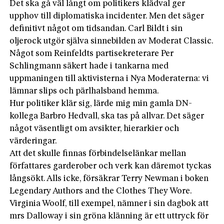
Det ska gå väl långt om politikers klädval ger
upphov till diplomatiska incidenter. Men det säger
definitivt något om tidsandan. Carl Bildt i sin
oljerock utgör själva sinnebilden av Moderat Classic.
Något som Reinfeldts partisekreterare Per
Schlingmann säkert hade i tankarna med
uppmaningen till aktivisterna i Nya Moderaterna: vi
lämnar slips och pärlhalsband hemma.
Hur politiker klär sig, lärde mig min gamla DN-
kollega Barbro Hedvall, ska tas på allvar. Det säger
något väsentligt om avsikter, hierarkier och
värderingar.
Att det skulle finnas förbindelselänkar mellan
författares garderober och verk kan däremot tyckas
långsökt. Alls icke, försäkrar Terry Newman i boken
Legendary Authors and the Clothes They Wore.
Virginia Woolf, till exempel, nämner i sin dagbok att
mrs Dalloway i sin gröna klänning är ett uttryck för