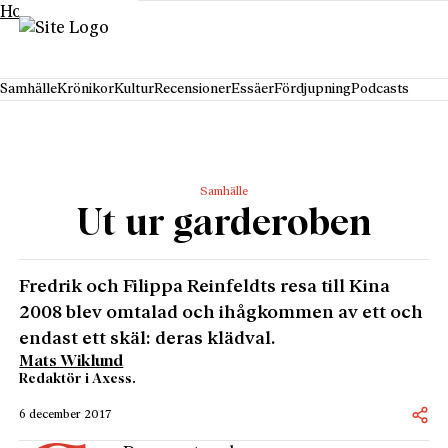
Hoppa till innehåll
Samhälle
Krönikor
Kultur
Recensioner
Essäer
Fördjupning
Podcasts
Samhälle
Ut ur garderoben
Fredrik och Filippa Reinfeldts resa till Kina
2008 blev omtalad och ihågkommen av ett och
endast ett skäl: deras klädval.
Mats Wiklund
Redaktör i Axess.
6 december 2017