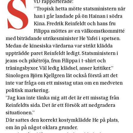
S
vD rapporterade:
”Tropisk hetta mötte statsministern när
han i går landade på ön Hainan i södra
Kina. Fredrik Reinfeldt och hans fru
Filippa möttes av en välkomstkommitté
med biträdande utrikesminister He Yafei i spetsen.
Medan de kinesiska värdarna var strikt klädda
uppträdde paret Reinfeldt ledigt. Statsministern i
jeans och pikétröja, frun Filippa i t-shirt och
träningsbyxor. Väl ledig klädsel, anser kritiker.”
Sinologen Björn Kjellgren lät också förstå att det
inte var fråga om ett misstag utan om en medveten
politisk markering.
”Jag kan inte tänka mig att det är ett misstag från
Reinfeldts sida. Det är ett försök att nedgradera
situationen.”
Där sattes den korrekt kostymklädde He på plats,
om än på något oklara grunder.