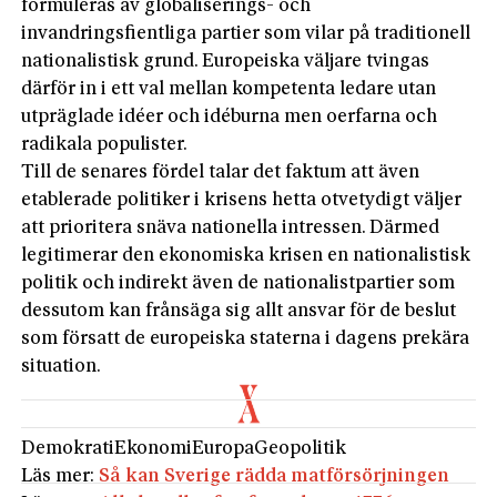
formuleras av globaliserings- och
invandringsfientliga partier som vilar på traditionell
nationalistisk grund. Europeiska väljare tvingas
därför in i ett val mellan kompetenta ledare utan
utpräglade idéer och idéburna men oerfarna och
radikala populister.
Till de senares fördel talar det faktum att även
etablerade politiker i krisens hetta otvetydigt väljer
att prioritera snäva nationella intressen. Därmed
legitimerar den ekonomiska krisen en nationalistisk
politik och indirekt även de nationalistpartier som
dessutom kan frånsäga sig allt ansvar för de beslut
som försatt de europeiska staterna i dagens prekära
situation.
Demokrati
Ekonomi
Europa
Geopolitik
Läs mer:
Så kan Sverige rädda matförsörjningen