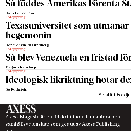
Så föddes Amerikas Förenta St
Hans Bergström
Fördjupning
Texasuniversitet som utmanar 
hegemonin
Henrik Schildt Lundberg
Fördjupning
Så blev Venezuela en fristad fö
Magnus Ranstorp
Fördjupning
Ideologisk likriktning hotar de
Bo Rothstein
Se allt i Förd
Axess Magasin är en tidskrift inom humaniora och
samhällsvetenskap som ges ut av Axess Publishing