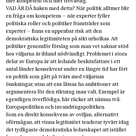
mer kompetent och mer trovärdig.
VAD ÄR DÅ haken med detta? När politik alltmer blir
en fråga om kompetens – när experter fyller
politiska roller och politiker framträder som
experter – finns en uppenbar risk att den
demokratiska legitimiteten på sikt urholkas. Att
politiker genomför förslag som man vet saknar stöd
hos väljarna är ibland nödvändigt. Problemet i stora
delar av Europa är att ledande beslutsfattare i ett
antal länder konsekvent under en längre tid har fört
en politik som gått på tvärs med väljarnas
önskningar, utan att ens låtsas ha ambitioner att
argumentera för den riktning man valt. Exempel är
egentligen överflödiga, här räcker att nämna två:
Europapolitiken och invandringspolitiken.
Som en direkt konsekvens av oviljan, alternativt
oförmågan, att vinna legitimitet tenderar tyvärr idag
det tydligaste demokratiska ledarskapet att istället