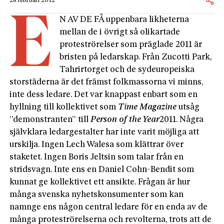
28 februari 2012
E
N AV DE FÅ uppenbara likheterna
mellan de i övrigt så olikartade
proteströrelser som präglade 2011 är
bristen på ledarskap. Från Zucotti Park,
Tahrirtorget och de sydeuropeiska
storstäderna är det främst folkmassorna vi minns,
inte dess ledare. Det var knappast enbart som en
hyllning till kollektivet som
Time Magazine
utsåg
”demonstranten” till
Person
of
the
Year
2011. Några
självklara ledargestalter har inte varit möjliga att
urskilja. Ingen Lech Walesa som klättrar över
staketet. Ingen Boris Jeltsin som talar från en
stridsvagn. Inte ens en Daniel Cohn-Bendit som
kunnat ge kollektivet ett ansikte. Frågan är hur
många svenska nyhetskonsumenter som kan
namnge ens någon central ledare för en enda av de
många proteströrelserna och revolterna, trots att de