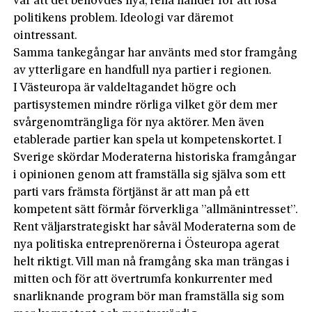
var att det behövdes nya, rena händer för att lösa
politikens problem. Ideologi var däremot
ointressant.
Samma tankegångar har använts med stor framgång
av ytterligare en handfull nya partier i regionen.
I Västeuropa är valdeltagandet högre och
partisystemen mindre rörliga vilket gör dem mer
svårgenomträngliga för nya aktörer. Men även
etablerade partier kan spela ut kompetenskortet. I
Sverige skördar Moderaterna historiska framgångar
i opinionen genom att framställa sig själva som ett
parti vars främsta förtjänst är att man på ett
kompetent sätt förmår förverkliga ”allmänintresset”.
Rent väljarstrategiskt har såväl Moderaterna som de
nya politiska entreprenörerna i Östeuropa agerat
helt riktigt. Vill man nå framgång ska man trängas i
mitten och för att övertrumfa konkurrenter med
snarliknande program bör man framställa sig som