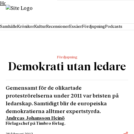
Hoppa till innehåll
Samhälle
Krönikor
Kultur
Recensioner
Essäer
Fördjupning
Podcasts
Fördjupning
Demokrati utan ledare
Gemensamt för de olikartade
proteströrelserna under 2011 var bristen på
ledarskap. Samtidigt blir de europeiska
demokratierna alltmer expertstyrda.
Andreas Johansson Heinö
Förlagschef på Timbro förlag.