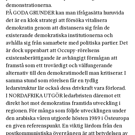
demonstrationerna.
PÅ GODA GRUNDER kan man ifrågasätta huruvida
det är en klok strategi att försöka vitalisera
demokratin genom att distansera sig från de
existerande demokratiska institutionerna och
avhålla sig från samarbete med politiska partier. Det
är dock uppenbart att Occupy-rörelsens
existensberättigande är avhängigt förmågan att
framstå som ett trovärdigt och välfungerande
alternativ till den demokratimodell man kritiserar. I
samma stund som rörelsen får en tydlig
ledarstruktur lär också dess drivkraft vara förlorad.
I NORDAFRIKA UTGÖR ledarbristen däremot ett
direkt hot mot demokratins framtida utveckling i
regionen. För många som följde utvecklingen under
den arabiska våren utgjorde hösten 1989 i Östeuropa
en given referenspunkt. En viktig lärdom från den
postkommunistiska övergången är att betydelsen av