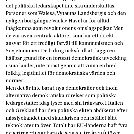
det politiska ledarskapet inte ska underskattas.
Personer som Walesa, Vytautas Landsbergis och den
nyligen bortgångne Vaclav Havel är för alltid
ihågkomna som revolutionens omslagspojkar. Men
de var även centrala aktörer som bar ett direkt
ansvar för ett fredligt farväl till kommunismen och
Sovjetunionen. De bidrog också till att lägga en
hållbar grund för en fortsatt demokratisk utveckling
i sina länder, inte minst genom att vinna en bred
folklig legitimitet för demokratiska värden och
normer.
Men det är inte bara i nya demokratier och inom
alternativa demokratiska rörelser som politiska
ledargestalter idag lyser med sin frånvaro. I Italien
och Grekland har den politiska eliten abdikerat efter
misslyckandet med skuldkrisen och istället låtit
teknokrater ta över. Totalt har EU-länderna haft fyra
expertregeringar bara de senaste tre åren (utöver