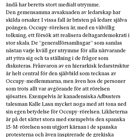
ändå har beretts stort medialt utrymme.
Den gemensamma avsaknaden av ledarskap har
skilda orsaker. I vissa fall är bristen på ledare själva
poängen. Occupy-rörelsen är, med en välvillig
tolkning, ett försök att realisera deltagardemokrati i
stor skala. De ”generalförsamlingar” som samlas
nästan varje kväll ger utrymme för alla närvarande
att yttra sig och ta ställning i de frågor som
diskuteras. Frånvaron av en hierarkisk ledarstruktur
är helt central för den självbild som tecknas av
Occupy-medlemmarna, men även hos de personer
som trots allt var avgörande för att rörelsen
sjösattes. Exempelvis är kanadensiska Adbusters
talesman Kalle Lasn mycket noga med att tona ned
sin egen betydelse för Occupy-rörelsen. Likheterna
är på det sättet stora med exempelvis den spanska
15-M-rörelsen som utgjort kärnan i de spanska
protesterna och även inspirerade de grekiska