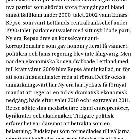
nya partier som skördat stora framgångar i bland
annat Baltikum under 2000-talet. 2002 vann Einars
Repse, som varit Lettlands centralbankschef under
1990-talet, parlamentsvalet med sitt nybildade parti,
Ny era. Repse drev en konsekvent anti-
korruptionslinje som gav honom ytterst få vänner i
politiken och hans regering blev inte långvarig. Men
när den ekonomiska krisen drabbade Lettland med
full kraft våren 2009 blev Repse åter inkallad, nu för
att som finansminister reda ut röran. Det är också
anmärkningsvärt hur Ny era har lyckats få förnyat
mandat att regera i en tid av dramatisk ekonomisk
nedgång, både efter valet 2010 och i extravalet 2011.
Repse sökte sina medarbetare bland entreprenörer,
byråkrater och akademiker. Tidigare politisk
erfarenhet var däremot att betrakta som en
belastning. Budskapet som förmedlades till väljarna