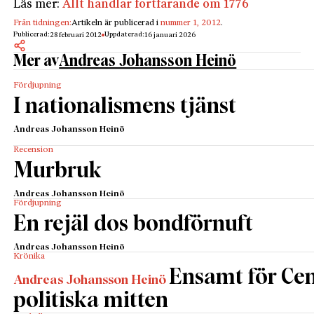
Läs mer:
Allt handlar fortfarande om 1776
Från tidningen:
Artikeln är publicerad i
nummer 1, 2012
.
Publicerad:
Uppdaterad:
28 februari 2012
16 januari 2026
Mer av
Andreas Johansson Heinö
Fördjupning
I nationalismens tjänst
Andreas Johansson Heinö
Recension
Murbruk
Andreas Johansson Heinö
Fördjupning
En rejäl dos bondförnuft
Andreas Johansson Heinö
Krönika
Ensamt för Cen
Andreas Johansson Heinö
politiska mitten