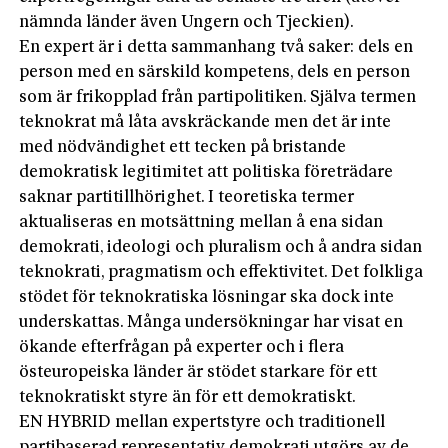
nämnda länder även Ungern och Tjeckien).
En expert är i detta sammanhang två saker: dels en
person med en särskild kompetens, dels en person
som är frikopplad från partipolitiken. Själva termen
teknokrat må låta avskräckande men det är inte
med nödvändighet ett tecken på bristande
demokratisk legitimitet att politiska företrädare
saknar partitillhörighet. I teoretiska termer
aktualiseras en motsättning mellan å ena sidan
demokrati, ideologi och pluralism och å andra sidan
teknokrati, pragmatism och effektivitet. Det folkliga
stödet för teknokratiska lösningar ska dock inte
underskattas. Många undersökningar har visat en
ökande efterfrågan på experter och i flera
östeuropeiska länder är stödet starkare för ett
teknokratiskt styre än för ett demokratiskt.
EN HYBRID mellan expertstyre och traditionell
partibaserad representativ demokrati utgörs av de