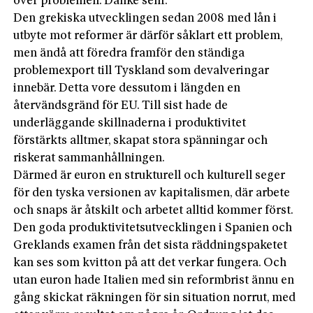
över problemen. Danke sehr.
Den grekiska utvecklingen sedan 2008 med lån i
utbyte mot reformer är därför såklart ett problem,
men ändå att föredra framför den ständiga
problemexport till Tyskland som devalveringar
innebär. Detta vore dessutom i längden en
återvändsgränd för EU. Till sist hade de
underläggande skillnaderna i produktivitet
förstärkts alltmer, skapat stora spänningar och
riskerat sammanhållningen.
Därmed är euron en strukturell och kulturell seger
för den tyska versionen av kapitalismen, där arbete
och snaps är åtskilt och arbetet alltid kommer först.
Den goda produktivitetsutvecklingen i Spanien och
Greklands examen från det sista räddningspaketet
kan ses som kvitton på att det verkar fungera. Och
utan euron hade Italien med sin reformbrist ännu en
gång skickat räkningen för sin situation norrut, med