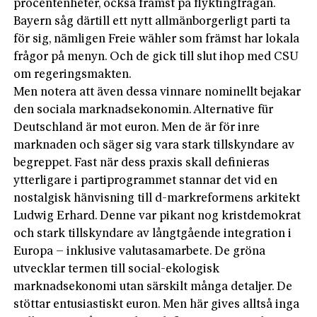
procentenheter, också främst på flyktingfrågan.
Bayern såg därtill ett nytt allmänborgerligt parti ta
för sig, nämligen Freie wähler som främst har lokala
frågor på menyn. Och de gick till slut ihop med CSU
om regeringsmakten.
Men notera att även dessa vinnare nominellt bejakar
den sociala marknadsekonomin. Alternative für
Deutschland är mot euron. Men de är för inre
marknaden och säger sig vara stark tillskyndare av
begreppet. Fast när dess praxis skall definieras
ytterligare i partiprogrammet stannar det vid en
nostalgisk hänvisning till d-markreformens arkitekt
Ludwig Erhard. Denne var pikant nog kristdemokrat
och stark tillskyndare av långtgående integration i
Europa – inklusive valutasamarbete. De gröna
utvecklar termen till social-ekologisk
marknadsekonomi utan särskilt många detaljer. De
stöttar entusiastiskt euron. Men här gives alltså inga