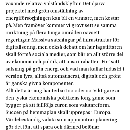
växande relativa välståndsklyftor. Det djärva
projektet med grön omställning av
energiförsörjningen kan bli en vinnare, men kostar
på. Men framöver kommer vi grovt sett se samma
inriktning på flera tunga områden oavsett
regeringar. Massiva satsningar på infrastruktur för
digitalisering, men också debatt om hur lagstiftaren
skall förmå sociala medier, som blir en allt större del
av ekonomi och politik, att ansa i rabatten. Fortsatt
satsning på grön energi och vad man kallar industri i
version fyra, alltså automatiserat, digitalt och grönt
är ganska givna komponenter.
Allt detta är nog hanterbart so oder so. Viktigare är
den tyska ekonomiska politikens long game som
bygger på att fullfölja euron som valutareform.
Succén på hemmaplan skall upprepas i Europa.
Värdebeständig valuta som uppmuntrar planering
gör det lönt att spara och därmed belönar