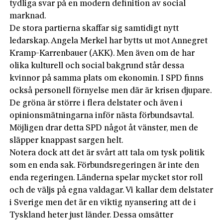
tydliga svar på en modern definition av social
marknad.
De stora partierna skaffar sig samtidigt nytt
ledarskap. Angela Merkel har bytts ut mot Annegret
Kramp-Karrenbauer (AKK). Men även om de har
olika kulturell och social bakgrund står dessa
kvinnor på samma plats om ekonomin. I SPD finns
också personell förnyelse men där är krisen djupare.
De gröna är större i flera delstater och även i
opinionsmätningarna inför nästa förbundsavtal.
Möjligen drar detta SPD något åt vänster, men de
släpper knappast sargen helt.
Notera dock att det är svårt att tala om tysk politik
som en enda sak. Förbundsregeringen är inte den
enda regeringen. Länderna spelar mycket stor roll
och de väljs på egna valdagar. Vi kallar dem delstater
i Sverige men det är en viktig nyansering att de i
Tyskland heter just länder. Dessa omsätter