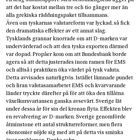
att det har kostat mellan tre och tio gånger mer än
alla grekiska räddningspaket tillsammans.
Även om tyskarnas valutareform var lyckad, så fick
den dramatiska effekter av ett annat slag.
Tysklands grannar knorrade om att D-marken var
undervärderad och att den tyska exporten därmed
var dopad. Propåer kom om att Bundesbank borde
agera så att detta justerades inom ramen för EMS
och alltså i praktiken öka värdet på tysk valuta.
Detta avvisades naturligtvis. Istället lämnade pundet
och liran valutasamarbetet EMS och kvarvarande
länder tryckte därefter på för att öka den tillåtna
växelkursvariansen ganska avsevärt. Sverige lät
under dessa år för sin del kronan flyta. Effekten blev
en revalvering av D-marken. Sverige genomförde
åtminstone ett antal strukturreformer, men flera
ekonomier nöjde sig med att på detta vis sminka