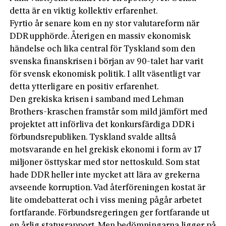
detta är en viktig kollektiv erfarenhet.
Fyrtio år senare kom en ny stor valutareform när
DDR upphörde. Återigen en massiv ekonomisk
händelse och lika central för Tyskland som den
svenska finanskrisen i början av 90-talet har varit
för svensk ekonomisk politik. I allt väsentligt var
detta ytterligare en positiv erfarenhet.
Den grekiska krisen i samband med Lehman
Brothers-kraschen framstår som mild jämfört med
projektet att införliva det konkursfärdiga DDR i
förbundsrepubliken. Tyskland svalde alltså
motsvarande en hel grekisk ekonomi i form av 17
miljoner östtyskar med stor nettoskuld. Som stat
hade DDR heller inte mycket att lära av grekerna
avseende korruption. Vad återföreningen kostat är
lite omdebatterat och i viss mening pågår arbetet
fortfarande. Förbundsregeringen ger fortfarande ut
en årlig statusrapport. Men bedömningarna ligger på