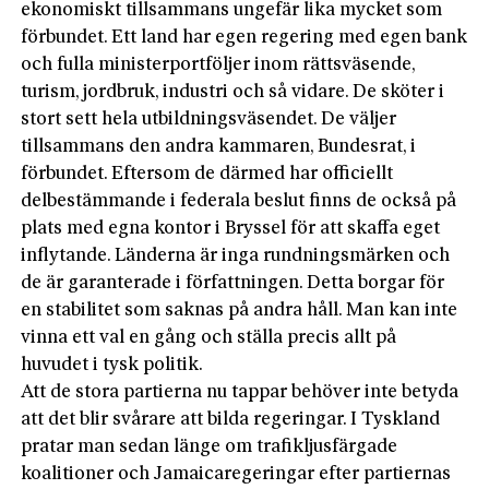
ekonomiskt tillsammans ungefär lika mycket som
förbundet. Ett land har egen regering med egen bank
och fulla ministerportföljer inom rättsväsende,
turism, jordbruk, industri och så vidare. De sköter i
stort sett hela utbildningsväsendet. De väljer
tillsammans den andra kammaren, Bundesrat, i
förbundet. Eftersom de därmed har officiellt
delbestämmande i federala beslut finns de också på
plats med egna kontor i Bryssel för att skaffa eget
inflytande. Länderna är inga rundningsmärken och
de är garanterade i författningen. Detta borgar för
en stabilitet som saknas på andra håll. Man kan inte
vinna ett val en gång och ställa precis allt på
huvudet i tysk politik.
Att de stora partierna nu tappar behöver inte betyda
att det blir svårare att bilda regeringar. I Tyskland
pratar man sedan länge om trafikljusfärgade
koalitioner och Jamaicaregeringar efter partiernas