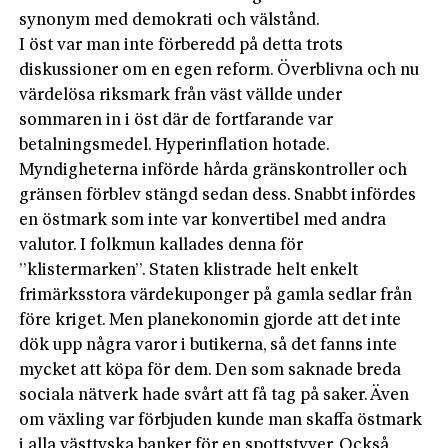
synonym med demokrati och välstånd.
I öst var man inte förberedd på detta trots
diskussioner om en egen reform. Överblivna och nu
värdelösa riksmark från väst vällde under
sommaren in i öst där de fortfarande var
betalningsmedel. Hyperinflation hotade.
Myndigheterna införde hårda gränskontroller och
gränsen förblev stängd sedan dess. Snabbt infördes
en östmark som inte var konvertibel med andra
valutor. I folkmun kallades denna för
”klistermarken”. Staten klistrade helt enkelt
frimärksstora värdekuponger på gamla sedlar från
före kriget. Men planekonomin gjorde att det inte
dök upp några varor i butikerna, så det fanns inte
mycket att köpa för dem. Den som saknade breda
sociala nätverk hade svårt att få tag på saker. Även
om växling var förbjuden kunde man skaffa östmark
i alla västtyska banker för en spottstyver. Också