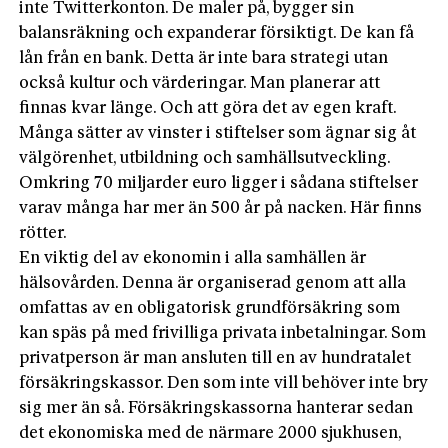
inte Twitterkonton. De maler på, bygger sin
balansräkning och expanderar försiktigt. De kan få
lån från en bank. Detta är inte bara strategi utan
också kultur och värderingar. Man planerar att
finnas kvar länge. Och att göra det av egen kraft.
Många sätter av vinster i stiftelser som ägnar sig åt
välgörenhet, utbildning och samhällsutveckling.
Omkring 70 miljarder euro ligger i sådana stiftelser
varav många har mer än 500 år på nacken. Här finns
rötter.
En viktig del av ekonomin i alla samhällen är
hälsovården. Denna är organiserad genom att alla
omfattas av en obligatorisk grundförsäkring som
kan späs på med frivilliga privata inbetalningar. Som
privatperson är man ansluten till en av hundratalet
försäkringskassor. Den som inte vill behöver inte bry
sig mer än så. Försäkringskassorna hanterar sedan
det ekonomiska med de närmare 2000 sjukhusen,