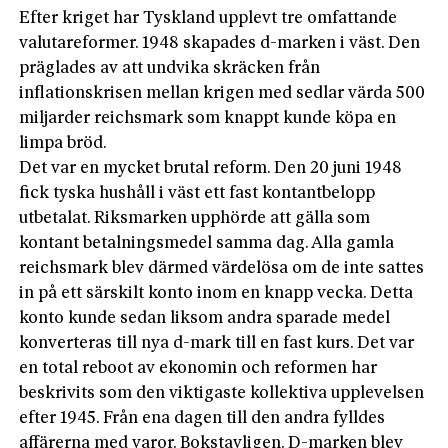
Efter kriget har Tyskland upplevt tre omfattande
valutareformer. 1948 skapades d-marken i väst. Den
präglades av att undvika skräcken från
inflationskrisen mellan krigen med sedlar värda 500
miljarder reichsmark som knappt kunde köpa en
limpa bröd.
Det var en mycket brutal reform. Den 20 juni 1948
fick tyska hushåll i väst ett fast kontantbelopp
utbetalat. Riksmarken upphörde att gälla som
kontant betalningsmedel samma dag. Alla gamla
reichsmark blev därmed värdelösa om de inte sattes
in på ett särskilt konto inom en knapp vecka. Detta
konto kunde sedan liksom andra sparade medel
konverteras till nya d-mark till en fast kurs. Det var
en total reboot av ekonomin och reformen har
beskrivits som den viktigaste kollektiva upplevelsen
efter 1945. Från ena dagen till den andra fylldes
affärerna med varor. Bokstavligen. D-marken blev