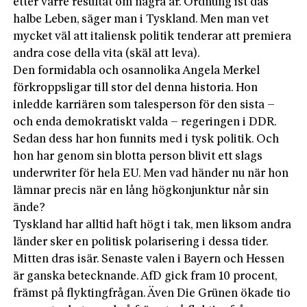
etter värre resultat om några år. Ordnung ist das
halbe Leben, säger man i Tyskland. Men man vet
mycket väl att italiensk politik tenderar att premiera
andra cose della vita (skäl att leva).
Den formidabla och osannolika Angela Merkel
förkroppsligar till stor del denna historia. Hon
inledde karriären som talesperson för den sista –
och enda demokratiskt valda – regeringen i DDR.
Sedan dess har hon funnits med i tysk politik. Och
hon har genom sin blotta person blivit ett slags
underwriter för hela EU. Men vad händer nu när hon
lämnar precis när en lång högkonjunktur når sin
ände?
Tyskland har alltid haft högt i tak, men liksom andra
länder sker en politisk polarisering i dessa tider.
Mitten dras isär. Senaste valen i Bayern och Hessen
är ganska betecknande. AfD gick fram 10 procent,
främst på flyktingfrågan. Även Die Grünen ökade tio