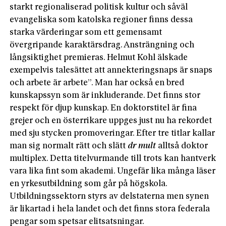
starkt regionaliserad politisk kultur och såväl
evangeliska som katolska regioner finns dessa
starka värderingar som ett gemensamt
övergripande karaktärsdrag. Ansträngning och
långsiktighet premieras. Helmut Kohl älskade
exempelvis talesättet att annekteringsnaps är snaps
och arbete är arbete”. Man har också en bred
kunskapssyn som är inkluderande. Det finns stor
respekt för djup kunskap. En doktorstitel är fina
grejer och en österrikare uppges just nu ha rekordet
med sju stycken promoveringar. Efter tre titlar kallar
man sig normalt rätt och slätt
dr
mult
alltså doktor
multiplex. Detta titelvurmande till trots kan hantverk
vara lika fint som akademi. Ungefär lika många läser
en yrkesutbildning som går på högskola.
Utbildningssektorn styrs av delstaterna men synen
är likartad i hela landet och det finns stora federala
pengar som spetsar elitsatsningar.