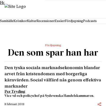
Hoppa till innehåll
Samhälle
Krönikor
Kultur
Recensioner
Essäer
Fördjupning
Podcasts
Fördjupning
Den som spar han har
Den tyska sociala marknadsekonomin blandar
arvet från kristendomen med borgerliga
kärnvärden. Social välfärd nås genom effektiva
marknader
Per Tryding
Vice vd och policychef på Sydsvenska Handelskammaren.
8 februari 2019