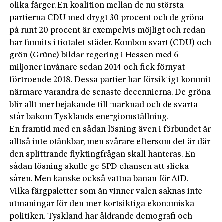
olika färger. En koalition mellan de nu största
partierna CDU med drygt 30 procent och de gröna
på runt 20 procent är exempelvis möjligt och redan
har funnits i tiotalet städer. Kombon svart (CDU) och
grön (Grüne) bildar regering i Hessen med 6
miljoner invånare sedan 2014 och fick förnyat
förtroende 2018. Dessa partier har försiktigt kommit
närmare varandra de senaste decennierna. De gröna
blir allt mer bejakande till marknad och de svarta
står bakom Tysklands energiomställning.
En framtid med en sådan lösning även i förbundet är
alltså inte otänkbar, men svårare eftersom det är där
den splittrande flyktingfrågan skall hanteras. En
sådan lösning skulle ge SPD chansen att slicka
såren. Men kanske också vattna banan för AfD.
Vilka färgpaletter som än vinner valen saknas inte
utmaningar för den mer kortsiktiga ekonomiska
politiken. Tyskland har åldrande demografi och