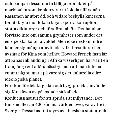
och pumpar dessutom in billiga produkter på
marknaden som konkurrerar ut lokala affärsmän.
Rasismen är utbredd, och vidare beskylls kineserna
för att bryta mot lokala lagar, sporra korruption,
stötta diktatorer och förstöra miljön. Det handlar
förvisso inte om samma grymheter som under det
europeiska kolonialväldet. Men icke desto mindre
känner sig många utnyttjade, vilket resulterar i en
avsmak för Kina som helhet. Howard French fastslår
att Kinas inblandning i Afrika visserligen har varit en
framgång rent affärsmässigt, men att man inte har
vunnit någon mark på vare sig det kulturella eller
ideologiska planet.
Förutom fördelaktiga lån och byggprojekt, använder
sig Kina även av påkostade så kallade
Konfuciusinstitut för att sprida sitt inflytande. Det
finns nu fler än 400 sådana världen över, varav tre i
Sverige. Dessa institut styrs av kinesiska staten, och