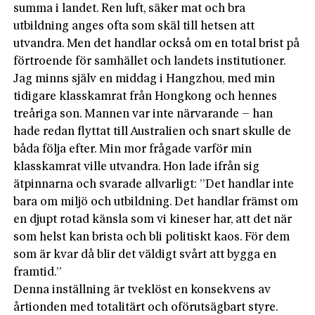
summa i landet. Ren luft, säker mat och bra
utbildning anges ofta som skäl till hetsen att
utvandra. Men det handlar också om en total brist på
förtroende för samhället och landets institutioner.
Jag minns själv en middag i Hangzhou, med min
tidigare klasskamrat från Hongkong och hennes
treåriga son. Mannen var inte närvarande – han
hade redan flyttat till Australien och snart skulle de
båda följa efter. Min mor frågade varför min
klasskamrat ville utvandra. Hon lade ifrån sig
ätpinnarna och svarade allvarligt: ”Det handlar inte
bara om miljö och utbildning. Det handlar främst om
en djupt rotad känsla som vi kineser har, att det när
som helst kan brista och bli politiskt kaos. För dem
som är kvar då blir det väldigt svårt att bygga en
framtid.”
Denna inställning är tveklöst en konsekvens av
årtionden med totalitärt och oförutsägbart styre.