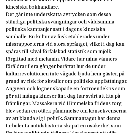
kinesiska bokhandlare.
Det går inte underskatta avtrycken som dessa
ständiga politiska svängningar och våldsamma
politiska kampanjer satt i dagens kinesiska
samhälle. En kultur av fusk etablerades under
missrapporterna vid stora språnget, vilket i dag kan
spåras till såväl förfalskad statistik som mjölk
förgiftad med melamin. Vidare har mina vänners
föräldrar flera gånger berättat hur de under
kulturrevolutionen inte vågade bjuda hem gäster, på
grund av risk för skvaller om politiska uppfattningar.
Angiveri och lögner skapade en förtroendekris som
gör att många kineser än i dag har svårt att lita på
främlingar. Massakern vid Himmelska fridens torg
blev sedan en otäck påminnelse om konsekvenserna
av att blanda sig i politik. Sammantaget har denna
turbulenta nutidshistoria skapat en osäkerhet som