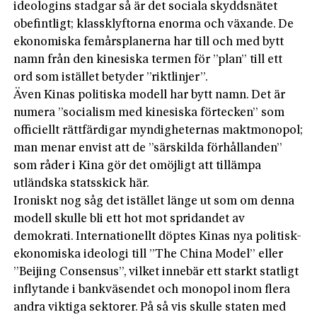
ideologins stadgar så är det sociala skyddsnätet
obefintligt; klassklyftorna enorma och växande. De
ekonomiska femårsplanerna har till och med bytt
namn från den kinesiska termen för ”plan” till ett
ord som istället betyder ”riktlinjer”.
Även Kinas politiska modell har bytt namn. Det är
numera ”socialism med kinesiska förtecken” som
officiellt rättfärdigar myndigheternas maktmonopol;
man menar envist att de ”särskilda förhållanden”
som råder i Kina gör det omöjligt att tillämpa
utländska statsskick här.
Ironiskt nog såg det istället länge ut som om denna
modell skulle bli ett hot mot spridandet av
demokrati. Internationellt döptes Kinas nya politisk-
ekonomiska ideologi till ”The China Model” eller
”Beijing Consensus”, vilket innebär ett starkt statligt
inflytande i bankväsendet och monopol inom flera
andra viktiga sektorer. På så vis skulle staten med