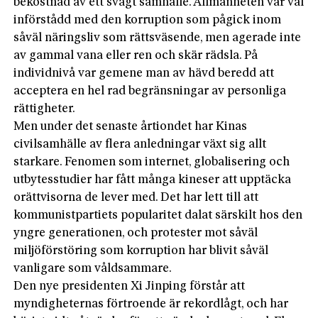
bekostnad av ett svagt samhälle. Allmänheten var väl
införstådd med den korruption som pågick inom
såväl näringsliv som rättsväsende, men agerade inte
av gammal vana eller ren och skär rädsla. På
individnivå var gemene man av hävd beredd att
acceptera en hel rad begränsningar av personliga
rättigheter.
Men under det senaste årtiondet har Kinas
civilsamhälle av flera anledningar växt sig allt
starkare. Fenomen som internet, globalisering och
utbytesstudier har fått många kineser att upptäcka
orättvisorna de lever med. Det har lett till att
kommunistpartiets popularitet dalat särskilt hos den
yngre generationen, och protester mot såväl
miljöförstöring som korruption har blivit såväl
vanligare som våldsammare.
Den nye presidenten Xi Jinping förstår att
myndigheternas förtroende är rekordlågt, och har