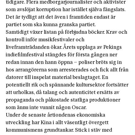
tidigare. Flera medborgarjournalister och aktivister
som avslöjat korruption har istället själva fängslats.
Det är tydligt att det även i framtiden endast är
partiet som ska kunna granska partiet.
Samtidigt växer listan på förbjudna böcker. Krav och
kontroll inför musikfestivaler och
liveframträdanden ökar. Årets upplaga av Pekings
indiefilmfestival stängdes för första gången ner
redan innan den hann öppna – poliser bröts sig in
hos arrangörerna som arresterades och fick allt från
datorer till inspelat material beslagtaget. En
potentiellt rik och spännande kultursektor fortsätter
att urholkas, då talang och autenticitet ersätts av
propaganda och påkostade statliga produktioner
som ännu inte vunnit någon Oscar.
Under de senaste årtiondenas ekonomiska
utveckling har Kina i allt väsentligt övergett
kommunismens grundtankar. Stick i stäv med