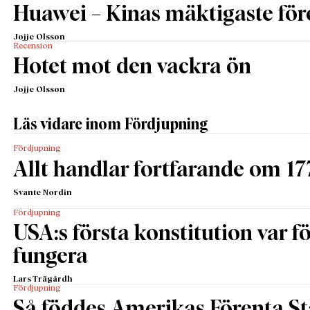
Huawei – Kinas mäktigaste för
Jojje Olsson
Recension
Hotet mot den vackra ön
Jojje Olsson
Läs vidare inom Fördjupning
Fördjupning
Allt handlar fortfarande om 17
Svante Nordin
Fördjupning
USA:s första konstitution var för
fungera
Lars Trägårdh
Fördjupning
Så föddes Amerikas Förenta St