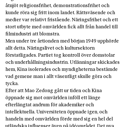
åtnjöt religionsfrihet, demonstrationsfrihet och
kunde röra sig fritt inom landet. Rättsväsende och
medier var relativt fristående. Näringsfrihet och ett
stort utbyte med omvärlden fick allt från handel till
filmindustri att blomstra.
Men under tre årtionden med början 1949 upphörde
allt detta. Näringslivet och kultursektorn
förstatligades. Partiet tog kontroll över domstolar
och underhållningsindustrin. Utlänningar skickades
hem, Kina isolerades och myndigheterna bestämde
vad gemene man i allt väsentligt skulle göra och
tycka.
Efter att Mao Zedong gått ur tiden och Kina
öppnade sig mot omvärlden inföll ett länge
efterlängtat andrum för akademiker och
intellektuella. Universiteten öppnade igen, och
handeln med omvärlden förde med sig en hel del
utländska influenser även på idéområdet. Det nya