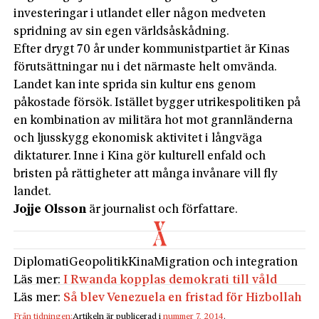
investeringar i utlandet eller någon medveten
spridning av sin egen världsåskådning.
Efter drygt 70 år under kommunistpartiet är Kinas
förutsättningar nu i det närmaste helt omvända.
Landet kan inte sprida sin kultur ens genom
påkostade försök. Istället bygger utrikespolitiken på
en kombination av militära hot mot grannländerna
och ljusskygg ekonomisk aktivitet i långväga
diktaturer. Inne i Kina gör kulturell enfald och
bristen på rättigheter att många invånare vill fly
landet.
Jojje Olsson
är journalist och författare.
Diplomati
Geopolitik
Kina
Migration och integration
Läs mer:
I Rwanda kopplas demokrati till våld
Läs mer:
Så blev Venezuela en fristad för Hizbollah
Från tidningen:
Artikeln är publicerad i
nummer 7, 2014
.