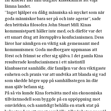
får kineser likt min tidigare klasskamrat att vilja
lämna landet.
”Inget hjälper en dålig människa så mycket som när
goda människor bara ser på och inte agerar”, sade
den brittiska filosofen John Stuart Mill. Kinas
kommunistparti håller inte med, och därför var det
ett smart drag att återuppliva konfucianismen. Dess
läror har nämligen en viktig sak gemensamt med
kommunismen: Goda medborgare uppmanas att
först och främst se efter sig själva. I det gamla Kina
resulterade konfucianismen i ett nästintill
klanbaserat samhälle, där familjen var den viktigaste
enheten och praxis var att undvika att blanda sig vad
som skedde högre upp på samhällsstegen än där
man själv befann sig.
På så vis kunde Kina fortsätta med sin ekonomiska
tillväxtmodell som byggde på en uppöppning mot
omvärlden, och samtidigt behålla en stark stat på