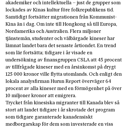
akademiker och intellektuella – just de grupper som
lockades av Kinas kultur före folkrepublikens tid.
Samtidigt fortsätter migrationen från Kommunist-
Kina än i dag. Om inte till Hongkong så till Europa,
Nordamerika och Australien. Flera miljoner
tjänstemän, studenter och välbärgade kineser har
lämnat landet bara det senaste årtiondet. En trend
som lär fortsätta; tidigare i år visade en
undersökning av finansgruppen CSLA att 45 procent
av tillfrågade kineser med en årsinkomst på drygt
125 000 kronor ville flytta utomlands. Och enligt den
lokala analysfirman Hurun Report överväger 64
procent av alla kineser med en förmögenhet på över
10 miljoner kronor att emigrera.
Trycket från kinesiska migranter till Kanada blev så
stort att landet tidigare i år skrotade det program
som tidigare garanterade kanadensiskt
medborgarskap för dem som investerade en viss