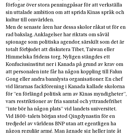
förfogar över stora penningpåsar för att verkställa
sin uttalade ambition om att sprida Kinas språk och
kultur till omvärlden.
Men de senaste åren har dessa skolor råkat ut för en
rad bakslag. Anklagelser har riktats om såväl
spionage som politiska agendor, särskilt som det är
totalt förbjudet att diskutera Tibet, Taiwan eller
Himmelska fridens torg. Nyligen stängdes ett
Konfuciusinstitut ner i Kanada på grund av krav om
att personalen inte får ha någon koppling till Falun
Gong eller andra bannlysta organisationer. En chef
vid lärarnas fackförening i Kanada kallade skolorna
för ”en förlängd politisk arm av Kinas myndigheter”,
vars restriktioner av fria samtal och yttrandefrihet
”inte bör ha någon plats” vid landets universitet.
Vid 1800-talets början stod Qingdynastin för en
tredjedel av världens BNP utan att egentligen ha
någon reguljär armé. Man ägnade sig heller inte åt