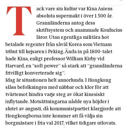
T
ack vare sin kultur var Kina Asiens
absoluta supermakt i över 1 500 år.
Grannländerna antog dess
skriftsystem och anammade Konfucius
läror. Utan egentliga militära hot
betalade regenter från såväl Korea som Vietnam
tribut till kejsaren i Peking. Ända in på 1800-talet
hade Kina, enligt professor William Kirby vid
Harvard, en ”soft power” så stark att ”grannländerna
frivilligt konverterade sig”.
Idag är situationen helt annorlunda. I Hongkong
slåss befolkningen med näbbar och klor för att
tvärtemot hindra varje steg av ökat kinesiskt
inflytande. Motsättningarna nådde nya höjder i
slutet av augusti, då kommunistpartiet klargjorde att
Hongkongborna inte kommer att få välja sin
borgmästare i fria val 2017, vilket tidigare utlovats.