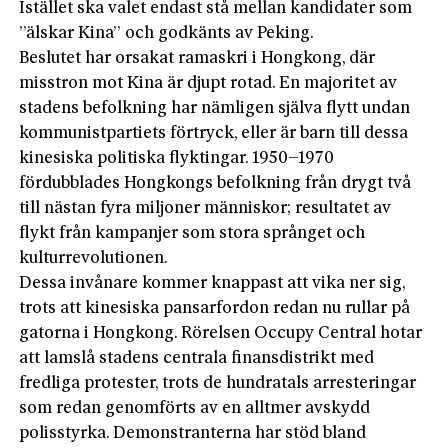
Istället ska valet endast stå mellan kandidater som
”älskar Kina” och godkänts av Peking.
Beslutet har orsakat ramaskri i Hongkong, där
misstron mot Kina är djupt rotad. En majoritet av
stadens befolkning har nämligen själva flytt undan
kommunistpartiets förtryck, eller är barn till dessa
kinesiska politiska flyktingar. 1950–1970
fördubblades Hongkongs befolkning från drygt två
till nästan fyra miljoner människor; resultatet av
flykt från kampanjer som stora språnget och
kulturrevolutionen.
Dessa invånare kommer knappast att vika ner sig,
trots att kinesiska pansarfordon redan nu rullar på
gatorna i Hongkong. Rörelsen Occupy Central hotar
att lamslå stadens centrala finansdistrikt med
fredliga protester, trots de hundratals arresteringar
som redan genomförts av en alltmer avskydd
polisstyrka. Demonstranterna har stöd bland