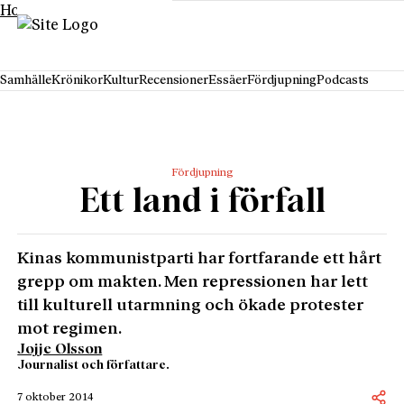
Hoppa till innehåll
Samhälle
Krönikor
Kultur
Recensioner
Essäer
Fördjupning
Podcasts
Fördjupning
Ett land i förfall
Kinas kommunistparti har fortfarande ett hårt
grepp om makten. Men repressionen har lett
till kulturell utarmning och ökade protester
mot regimen.
Jojje Olsson
Journalist och författare.
7 oktober 2014