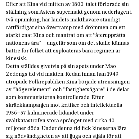
Efter att Kina vid mitten av 1800-talet förlorade sin
ställning som Asiens supermakt genom nederlagen i
två opiumkrig, har landets makthavare ständigt
rättfärdigat sina övertramp med drömmen om ett
starkt enat Kina och mantrat om att ”återupprätta
nationens ära” – ungefär som om det skulle kännas
bättre för folket att exploateras bara regimen är
kinesisk.
Detta ställdes givetvis på sin spets under Mao
Zedongs tid vid makten. Redan innan han 1949
utropade Folkrepubliken Kina började utrensningen
av ”högerelement” och ”fastighetsägare” i de delar
som kommunisterna kontrollerade. Efter
skräckkampanjen mot kritiker och intellektuella
1956–57 kulminerade lidandet under
svältkatastrofen stora språnget med cirka 40
miljoner döda. Under denna tid fick kineserna lära
sig nödvändigheten av att ljuga och stjäla för att