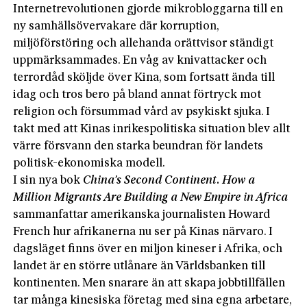
Internetrevolutionen gjorde mikrobloggarna till en
ny samhällsövervakare där korruption,
miljöförstöring och allehanda orättvisor ständigt
uppmärksammades. En våg av knivattacker och
terrordåd sköljde över Kina, som fortsatt ända till
idag och tros bero på bland annat förtryck mot
religion och försummad vård av psykiskt sjuka. I
takt med att Kinas inrikespolitiska situation blev allt
värre försvann den starka beundran för landets
politisk-ekonomiska modell.
I sin nya bok
China’s Second Continent. How a
Million Migrants Are Building a New Empire in Africa
sammanfattar amerikanska journalisten Howard
French hur afrikanerna nu ser på Kinas närvaro. I
dagsläget finns över en miljon kineser i Afrika, och
landet är en större utlånare än Världsbanken till
kontinenten. Men snarare än att skapa jobbtillfällen
tar många kinesiska företag med sina egna arbetare,