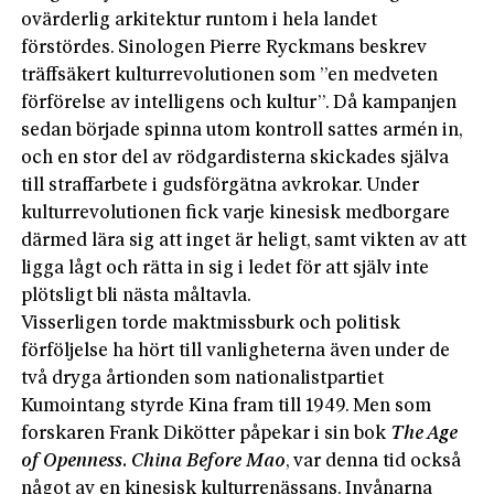
ovärderlig arkitektur runtom i hela landet
förstördes. Sinologen Pierre Ryckmans beskrev
träffsäkert kulturrevolutionen som ”en medveten
förförelse av intelligens och kultur”. Då kampanjen
sedan började spinna utom kontroll sattes armén in,
och en stor del av rödgardisterna skickades själva
till straffarbete i gudsförgätna avkrokar. Under
kulturrevolutionen fick varje kinesisk medborgare
därmed lära sig att inget är heligt, samt vikten av att
ligga lågt och rätta in sig i ledet för att själv inte
plötsligt bli nästa måltavla.
Visserligen torde maktmissburk och politisk
förföljelse ha hört till vanligheterna även under de
två dryga årtionden som nationalistpartiet
Kumointang styrde Kina fram till 1949. Men som
forskaren Frank Dikötter påpekar i sin bok
The Age
of Openness. China Before Mao
, var denna tid också
något av en kinesisk kulturrenässans. Invånarna