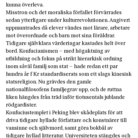
kunna överleva.
Misstron och det moraliska förfallet förvärrades
sedan ytterligare under kulturrevolutionen. Angiveri
uppmuntrades då elever vändes mot lärare, arbetare
mot överordnade och barn mot sina föräldrar.
Tidigare självklara värderingar kastades helt över
bord. Konfucianismen – med högaktning av
utbildning och fokus på strikt hierarkisk ordning
inom såväl familj som stat – hade redan ett par
hundra år f Kr standardiserats som ett slags kinesisk
statsreligion. Nu grävdes den gamle
nationalfilosofens familjegrav upp, och de ruttna
liken hängdes från träd inför tiotusentals jublande
rödgardister.
Konfuciustemplet i Peking blev skådeplats för att
driva tidigare hyllade författare och konstnärer till
vansinne och självmord, samt göra bokbål av
tidigare hyllad litteratur. Universiteten stängdes och