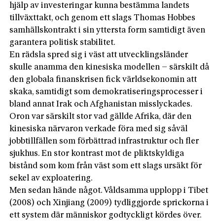
hjälp av investeringar kunna bestämma landets
tillväxttakt, och genom ett slags Thomas Hobbes
samhällskontrakt i sin yttersta form samtidigt även
garantera politisk stabilitet.
En rädsla spred sig i väst att utvecklingsländer
skulle anamma den kinesiska modellen – särskilt då
den globala finanskrisen fick världsekonomin att
skaka, samtidigt som demokratiseringsprocesser i
bland annat Irak och Afghanistan misslyckades.
Oron var särskilt stor vad gällde Afrika, där den
kinesiska närvaron verkade föra med sig såväl
jobbtillfällen som förbättrad infrastruktur och fler
sjukhus. En stor kontrast mot de pliktskyldiga
bistånd som kom från väst som ett slags ursäkt för
sekel av exploatering.
Men sedan hände något. Våldsamma upplopp i Tibet
(2008) och Xinjiang (2009) tydliggjorde sprickorna i
ett system där människor godtyckligt kördes över.