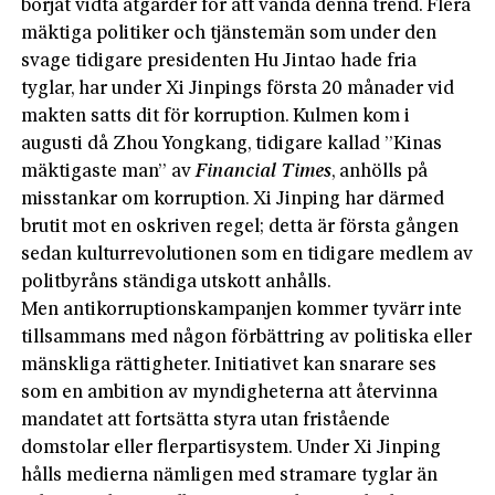
börjat vidta åtgärder för att vända denna trend. Flera
mäktiga politiker och tjänstemän som under den
svage tidigare presidenten Hu Jintao hade fria
tyglar, har under Xi Jinpings första 20 månader vid
makten satts dit för korruption. Kulmen kom i
augusti då Zhou Yongkang, tidigare kallad ”Kinas
mäktigaste man” av
Financial Times
, anhölls på
misstankar om korruption. Xi Jinping har därmed
brutit mot en oskriven regel; detta är första gången
sedan kulturrevolutionen som en tidigare medlem av
politbyråns ständiga utskott anhålls.
Men antikorruptionskampanjen kommer tyvärr inte
tillsammans med någon förbättring av politiska eller
mänskliga rättigheter. Initiativet kan snarare ses
som en ambition av myndigheterna att återvinna
mandatet att fortsätta styra utan fristående
domstolar eller flerpartisystem. Under Xi Jinping
hålls medierna nämligen med stramare tyglar än