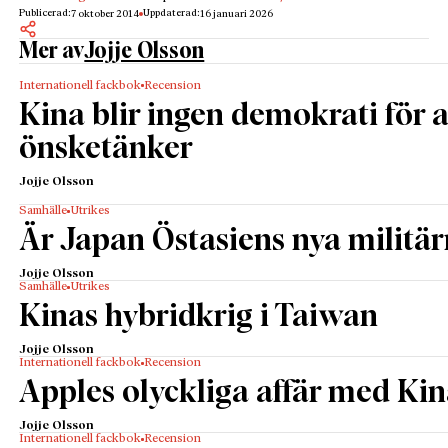
Publicerad:
Uppdaterad:
7 oktober 2014
16 januari 2026
Mer av
Jojje Olsson
Internationell fackbok
Recension
Kina blir ingen demokrati för a
önsketänker
Jojje Olsson
Samhälle
Utrikes
Är Japan Östasiens nya militä
Jojje Olsson
Samhälle
Utrikes
Kinas hybridkrig i Taiwan
Jojje Olsson
Internationell fackbok
Recension
Apples olyckliga affär med Ki
Jojje Olsson
Internationell fackbok
Recension