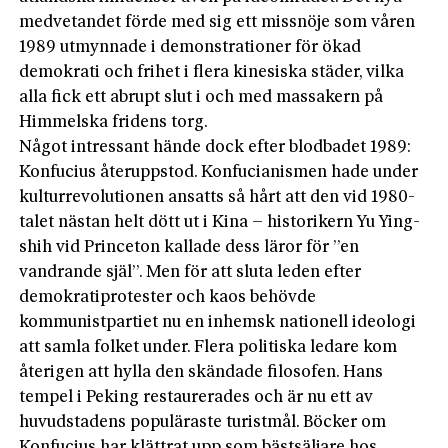
medvetandet förde med sig ett missnöje som våren
1989 utmynnade i demonstrationer för ökad
demokrati och frihet i flera kinesiska städer, vilka
alla fick ett abrupt slut i och med massakern på
Himmelska fridens torg.
Något intressant hände dock efter blodbadet 1989:
Konfucius återuppstod. Konfucianismen hade under
kulturrevolutionen ansatts så hårt att den vid 1980-
talet nästan helt dött ut i Kina – historikern Yu Ying-
shih vid Princeton kallade dess läror för ”en
vandrande själ”. Men för att sluta leden efter
demokratiprotester och kaos behövde
kommunistpartiet nu en inhemsk nationell ideologi
att samla folket under. Flera politiska ledare kom
återigen att hylla den skändade filosofen. Hans
tempel i Peking restaurerades och är nu ett av
huvudstadens populäraste turistmål. Böcker om
Konfucius har klättrat upp som bästsäljare hos