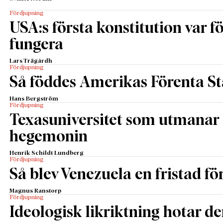
Fördjupning
USA:s första konstitution var för
fungera
Lars Trägårdh
Fördjupning
Så föddes Amerikas Förenta St
Hans Bergström
Fördjupning
Texasuniversitet som utmanar 
En IPA för peronister.
Foto: Rutger Brattström
hegemonin
När peronismen har försökt förbättra argentinska
levnadsförhållanden har det främsta verktyget varit
Henrik Schildt Lundberg
Fördjupning
att dela ut fler bidrag och rättigheter. Under Perón
Så blev Venezuela en fristad fö
handlade det om kvinnors rätt att rösta, omfattande
bidrag via hans fru Evita Peróns stiftelse, avgiftsfri
Magnus Ranstorp
Fördjupning
utbildning och stor makt åt facken. Under 2000-
Ideologisk likriktning hotar de
talets främsta peronistiska ledare, Cristina