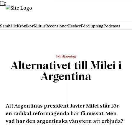
Hoppa till innehåll
Samhälle
Krönikor
Kultur
Recensioner
Essäer
Fördjupning
Podcasts
Fördjupning
Alternativet till Milei i
Argentina
Att Argentinas president Javier Milei står för
en radikal reformagenda har få missat. Men
vad har den argentinska vänstern att erbjuda?