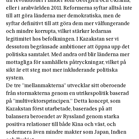
till revolutioner i länder som Georgien och Ukraina,
eller i arabvärlden 2011. Reformerna syftar alltså inte
till att göra länderna mer demokratiska, men de
syftar definitivt till att göra dem mer välfungerande
och mindre korrupta, vilket stärker ledarnas
legitimitet hos befolkningen. I Kazakstan ser vi
dessutom begränsade ambitioner att öppna upp det
politiska samtalet. Med andra ord blir länderna mer
mottagliga för samhällets påtryckningar, vilket på
sikt är ett steg mot mer inkluderande politiska
system.
De tre ”mellanmakterna” utvecklar sitt oberoende
från stormakterna genom en utrikespolitik baserad
på ”multivektorsprincipen.” Detta koncept, som
Kazakstan först utarbetade, baserades på att
balansera beroendet av Ryssland genom starka
positiva relationer till både Kina och väst, och
sedermera även mindre makter som Japan, Indien