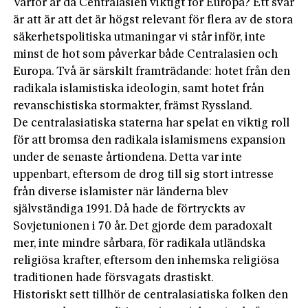
Varför är då Centralasien viktigt för Europa? Ett svar
är att är att det är högst relevant för flera av de stora
säkerhetspolitiska utmaningar vi står inför, inte
minst de hot som påverkar både Centralasien och
Europa. Två är särskilt framträdande: hotet från den
radikala islamistiska ideologin, samt hotet från
revanschistiska stormakter, främst Ryssland.
De centralasiatiska staterna har spelat en viktig roll
för att bromsa den radikala islamismens expansion
under de senaste årtiondena. Detta var inte
uppenbart, eftersom de drog till sig stort intresse
från diverse islamister när länderna blev
självständiga 1991. Då hade de förtryckts av
Sovjetunionen i 70 år. Det gjorde dem paradoxalt
mer, inte mindre sårbara, för radikala utländs­ka
religiösa krafter, eftersom den inhemska religiösa
traditionen hade försvagats drastiskt.
Historiskt sett tillhör de centralasiatiska folken den