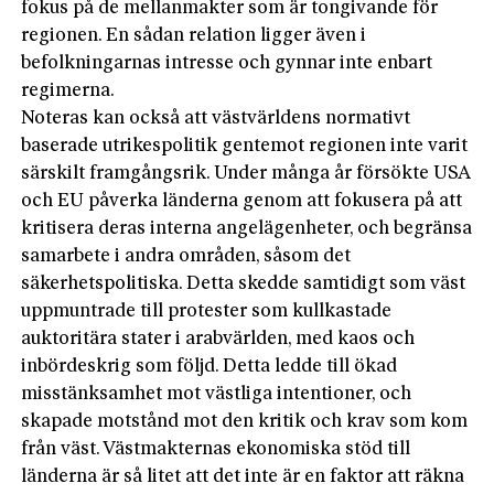
fokus på de mellanmakter som är tongivande för
regionen. En sådan relation ligger även i
befolkningarnas intresse och gynnar inte enbart
regimerna.
Noteras kan också att västvärldens normativt
baserade utrikespolitik gentemot regionen inte varit
särskilt framgångsrik. Under många år försökte USA
och EU påverka länderna genom att fokusera på att
kritisera deras interna angelägenheter, och begränsa
samarbete i andra områden, såsom det
säkerhetspolitiska. Detta skedde samtidigt som väst
uppmuntrade till protester som kullkastade
auktoritära stater i arabvärlden, med kaos och
inbördeskrig som följd. Detta ledde till ökad
misstänksamhet mot västliga intentioner, och
skapade motstånd mot den kritik och krav som kom
från väst. Västmakternas ekonomiska stöd till
länderna är så litet att det inte är en faktor att räkna