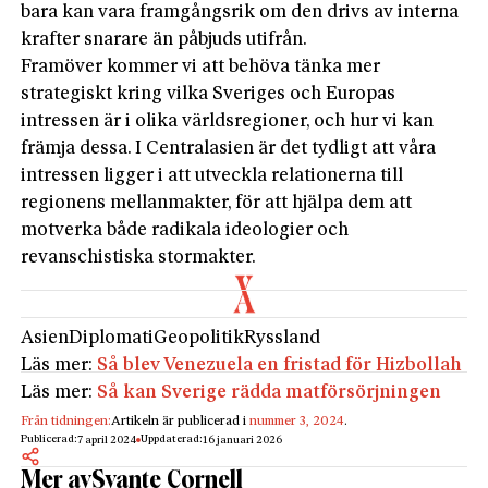
bara kan vara framgångsrik om den drivs av interna
krafter snarare än påbjuds utifrån.
Framöver kommer vi att behöva tänka mer
strategiskt kring vilka Sveriges och Europas
intressen är i olika världsregioner, och hur vi kan
främja dessa. I Centralasien är det tydligt att våra
intressen ligger i att utveckla relationerna till
regionens mellanmakter, för att hjälpa dem att
motverka både radikala ideologier och
revanschistiska stormakter.
Asien
Diplomati
Geopolitik
Ryssland
Läs mer:
Så blev Venezuela en fristad för Hizbollah
Läs mer:
Så kan Sverige rädda matförsörjningen
Från tidningen:
Artikeln är publicerad i
nummer 3, 2024
.
Publicerad:
Uppdaterad:
7 april 2024
16 januari 2026
Mer av
Svante Cornell