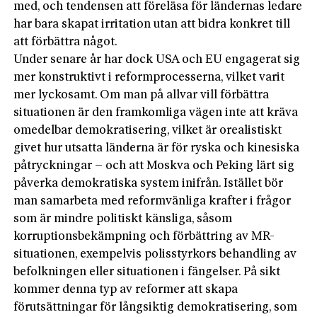
med, och tendensen att föreläsa för ländernas ledare
har bara skapat irritation utan att bidra konkret till
att förbättra något.
Under senare år har dock USA och EU engagerat sig
mer konstruktivt i reformprocesserna, vilket varit
mer lyckosamt. Om man på allvar vill förbättra
situationen är den framkomliga vägen inte att kräva
omedelbar demokratisering, vilket är orealistiskt
givet hur utsatta länderna är för ryska och kinesiska
påtryckningar – och att Mos­kva och Peking lärt sig
påverka demokratiska sy­stem inifrån. Istället bör
man samarbeta med reformvänliga krafter i frågor
som är mind­re politiskt känsliga, såsom
korruptionsbekämpning och förbättring av MR-
situationen, exempelvis polisstyrkors behandling av
befolkningen eller situationen i fängelser. På sikt
kommer denna typ av reformer att skapa
förutsättningar för långsiktig demokratisering, som