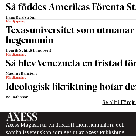
Så föddes Amerikas Förenta St
Hans Bergström
Fördjupning
Texasuniversitet som utmanar 
hegemonin
Henrik Schildt Lundberg
Fördjupning
Så blev Venezuela en fristad fö
Magnus Ranstorp
Fördjupning
Ideologisk likriktning hotar de
Bo Rothstein
Se allt i Förd
Axess Magasin är en tidskrift inom humaniora och
samhällsvetenskap som ges ut av Axess Publishing