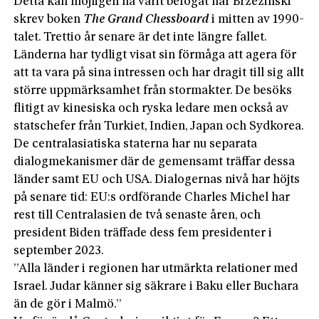
Detta kan möjligen ha varit befogat när Brzezinski
skrev boken
The Grand Chessboard
i mitten av 1990-
talet. Trettio år senare är det inte längre fallet.
Länderna har tydligt visat sin förmåga att agera för
att ta vara på sina intressen och har dragit till sig allt
större uppmärksamhet från stormakter. De besöks
flitigt av kinesiska och ryska ledare men också av
statschefer från Turkiet, Indien, Japan och Sydkorea.
De centralasiatiska staterna har nu separata
dialogmekanismer där de gemensamt träffar dessa
länder samt EU och USA. Dialogernas nivå har höjts
på senare tid: EU:s ordförande Charles Michel har
rest till Centralasien de två senaste åren, och
president Biden träffade dess fem presidenter i
september 2023.
”Alla länder i regionen har utmärkta relationer med
Israel. Judar känner sig säkrare i Baku eller Buchara
än de gör i Malmö.”