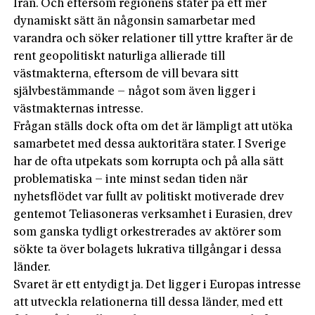
Iran. Och eftersom regionens stater på ett mer
dynamiskt sätt än någonsin samarbetar med
varandra och söker relationer till yttre krafter är de
rent geopolitiskt naturliga allierade till
västmakterna, eftersom de vill bevara sitt
självbestämmande – något som även ligger i
västmakternas intresse.
Frågan ställs dock ofta om det är lämpligt att utöka
samarbetet med dessa auktoritära stater. I Sverige
har de ofta utpekats som korrupta och på alla sätt
problematiska – inte minst sedan tiden när
nyhetsflödet var fullt av politiskt motiverade drev
gentemot Teliasoneras verksamhet i Eu­rasien, drev
som ganska tydligt orkestrerades av aktörer som
sökte ta över bolagets lukrativa tillgångar i dessa
länder.
Svaret är ett entydigt ja. Det ligger i Europas intresse
att utveckla relationerna till dessa länder, med ett