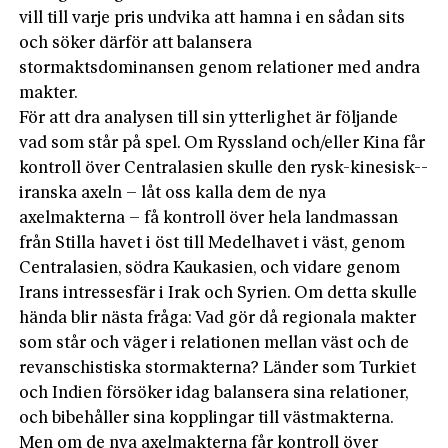
vill till varje pris undvika att hamna i en sådan sits
och söker därför att balansera
stormaktsdominansen genom relationer med andra
makter.
För att dra analysen till sin ytterlighet är följande
vad som står på spel. Om Ryssland och/eller Kina får
kontroll över Centralasien skulle den rysk-kinesisk-­
iranska­ axeln – låt oss kalla dem de nya
axelmakterna – få kontroll över hela landmassan
från Stilla havet i öst till Medelhavet i väst, genom
Centralasien, södra Kaukasien, och vidare genom
Irans intressesfär i Irak och Syrien. Om detta skulle
hända blir nästa fråga: Vad gör då regionala makter
som står och väger i relationen mellan väst och de
revanschistiska stormakterna? Länder som Turkiet
och Indien försöker idag balansera sina relationer,
och bibehåller sina kopplingar till västmakterna.
Men om de nya axelmakterna får kontroll över