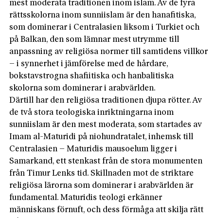
mest moderata traditionen inom islam. Av de fyra
rättsskolorna inom sunniislam är den hanafitiska,
som dominerar i Centralasien liksom i Turkiet och
på Balkan, den som lämnar mest utrymme till
anpassning av religiösa normer till samtidens villkor
– i synnerhet i jämförelse med de hårdare,
bokstavstrogna shafiitiska och hanbalitiska
skolorna som dominerar i arabvärlden.
Därtill har den religiösa traditionen djupa rötter. Av
de två stora teologiska inriktningarna inom
sunniislam är den mest moderata, som startades av
Imam al-Maturidi på niohundratalet, inhemsk till
Centralasien – Maturidis mausoelum ligger i
Samarkand, ett stenkast från de stora monumenten
från Timur Lenks tid. Skillnaden mot de striktare
religiösa lärorna som dominerar i arabvärlden är
fundamental. Maturidis teologi erkänner
människans förnuft, och dess förmåga att skilja rätt