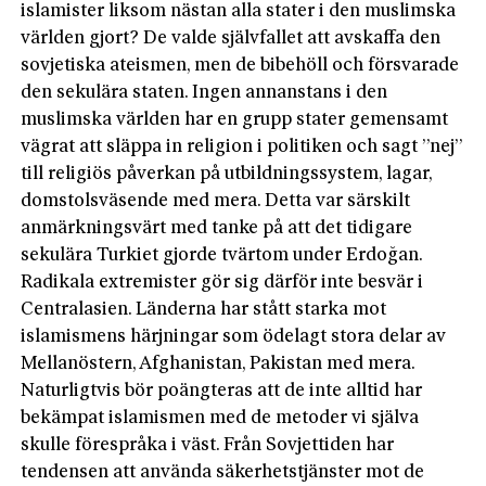
islamister liksom nästan alla stater i den muslimska
världen gjort? De valde självfallet att avskaffa den
sovjetiska ateismen, men de bibehöll och försvarade
den sekulära staten. Ingen annanstans i den
muslimska världen har en grupp stater gemensamt
vägrat att släppa in religion i politiken och sagt ”nej”
till religiös påverkan på utbildningssystem, lagar,
domstolsväsende med mera. Detta var särskilt
anmärkningsvärt med tanke på att det tidigare
sekulära Turkiet gjorde tvärtom under Erdoğan.
Radikala extremister gör sig därför inte besvär i
Centralasien. Länderna har stått starka mot
islamismens härjningar som ödelagt stora delar av
Mellanöstern, Afghanistan, Pakistan med mera.
Naturligtvis bör poängteras att de inte alltid har
bekämpat islamismen med de metoder vi själva
skulle förespråka i väst. Från Sovjettiden har
tendensen att använda säkerhetstjänster mot de