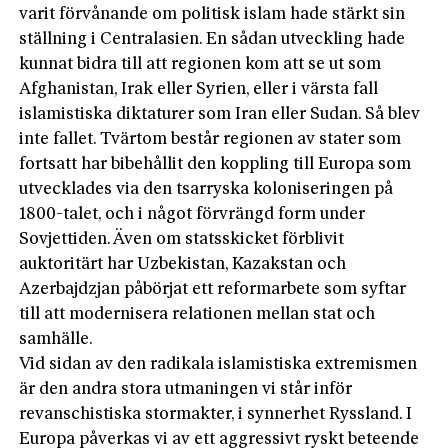
varit förvånande om politisk islam hade stärkt sin
ställning i Centralasien. En sådan utveckling hade
kunnat bidra till att regionen kom att se ut som
Afghanistan, Irak eller Syrien, eller i värsta fall
islamistiska diktaturer som Iran eller Sudan. Så blev
inte fallet. Tvärtom består regionen av stater som
fortsatt har bibehållit den koppling till Europa som
utvecklades via den tsarryska koloniseringen på
1800-talet, och i något förvrängd form under
Sovjettiden. Även om statsskicket förblivit
auktoritärt har Uzbekistan, Kazakstan och
Azerbajdzjan påbörjat ett reformarbete som syftar
till att modernisera relationen mellan stat och
samhälle.
Vid sidan av den radikala islamistiska extremismen
är den andra stora utmaningen vi står inför
revanschistiska stormakter, i synnerhet Ryssland. I
Europa påverkas vi av ett aggressivt ryskt beteende