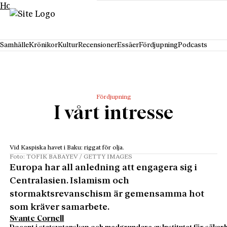
Hoppa till innehåll
Samhälle
Krönikor
Kultur
Recensioner
Essäer
Fördjupning
Podcasts
Fördjupning
I vårt intresse
Vid Kaspiska havet i Baku: riggat för olja.
Foto: TOFIK BABAYEV / GETTY IMAGES
Europa har all anledning att engagera sig i
Centralasien. Islamism och
stormaktsrevanschism är gemensamma hot
som kräver samarbete.
Svante Cornell