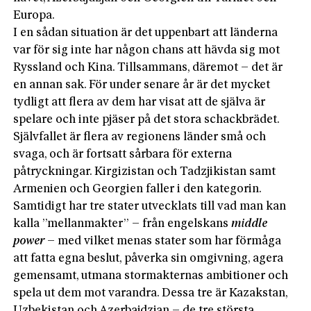
Europa.
I en sådan situation är det uppenbart att länderna
var för sig inte har någon chans att hävda sig mot
Ryssland och Kina. Tillsammans, däremot – det är
en annan sak. För under senare år är det mycket
tydligt att flera av dem har visat att de själva är
spelare och inte pjäser på det stora schackbrädet.
Självfallet är flera av regionens länder små och
svaga, och är fortsatt sårbara för externa
påtryckningar. Kirgizistan och Tadzjikistan samt
Armenien och Georgien faller i den kategorin.
Samtidigt har tre stater utvecklats till vad man kan
kalla ”mellanmakter” – från engelskans
middle
power
– med vilket menas stater som har förmåga
att fatta egna beslut, påverka sin omgivning, agera
gemensamt, utmana stormakternas ambitioner och
spela ut dem mot varandra. Dessa tre är Kazakstan,
Uzbekistan och Azerbajdzjan – de tre största