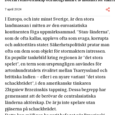
Docent i statsvetenskap och medgrundare av Institutet för säkerh
7 april 2024
I Europa, och inte minst Sverige, är den stora
landmassan i mitten av den euroasiatiska
kontinenten föga uppmärksammad. ”Stan-länderna”,
som de ofta kallas, upplevs ofta som svaga, korrupta
och auktoritära stater. Säkerhetspolitiskt pratar man
ofta om dem som objekt för stormakters intressen.
En populär tankebild kring regionen är ”det stora
spelet”, en term som ursprungligen användes för
artonhundratalets rivalitet mellan Tsarryssland och
brittiska Indien – eller i en nyare­ variant ”det stora
schackbrädet”, i den amerikanske tänkaren
Zbigniew Brzezinskis tappning. Dessa begrepp har
gemensamt att de berövar de centralasiatiska
länderna aktörskap. De är ju inte spelare utan
pjäserna på schackbrädet.