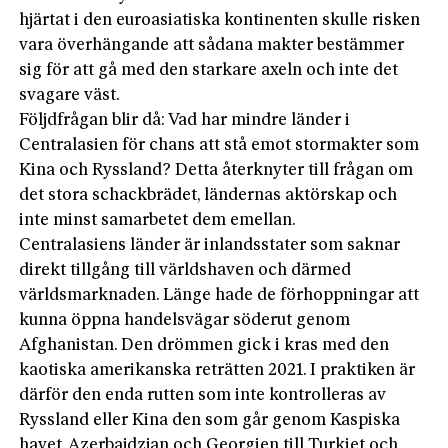
hjärtat i den euroasiatiska kontinenten skulle risken
vara överhängande att sådana makter bestämmer
sig för att gå med den starkare axeln och inte det
svagare väst.
Följdfrågan blir då: Vad har mindre länder i
Centralasien för chans att stå emot stormakter som
Kina och Ryssland? ­Detta återknyter till frågan om
det stora schackbrädet, ländernas aktörskap och
inte minst samarbetet dem emellan.
Centralasiens länder är inlandsstater som saknar
direkt tillgång till världshaven och därmed
världsmarknaden. Länge hade de förhoppningar att
kunna öppna handelsvägar söderut genom
Afghanistan. Den drömmen gick i kras med den
kaotiska amerikanska reträtten 2021. I praktiken är
därför den enda rutten som inte kontrolleras av
Ryssland eller Kina den som går genom Kaspiska
havet, Azerbajdzjan och Georgien till Turkiet och