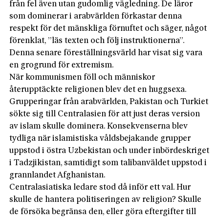
från fel även utan gudomlig vägledning. De läror
som dominerar i arabvärlden förkastar denna
respekt för det mänskliga förnuftet och säger, något
förenklat, ”läs texten och följ instruktionerna”.
Denna senare föreställningsvärld har visat sig vara
en grogrund för extremism.
När kommunismen föll och människor
återupptäckte religionen blev det en huggsexa.
Grupperingar från arabvärlden, Pakistan och Turkiet
sökte sig till Centralasien för att just deras version
av islam skulle dominera. Konsekvenserna blev
tydliga när islamistiska våldsbejakande grupper
uppstod i östra Uzbekistan och under inbördeskriget
i Tadzjikistan, samtidigt som talibanväldet uppstod i
grannlandet Afghanistan.
Centralasiatiska ledare stod då inför ett val. Hur
skulle de hantera politiseringen av religion? Skulle
de försöka begränsa den, eller göra eftergifter till