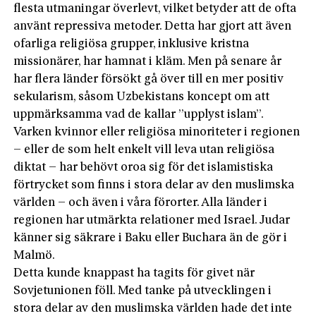
flesta utmaningar överlevt, vilket betyder att de ofta
använt repressiva metoder. Detta har gjort att även
ofarliga religiösa grupper, inklusive kristna
missionärer, har hamnat i kläm. Men på senare år
har flera länder försökt gå över till en mer positiv
sekularism, såsom Uzbeki­stans koncept om att
uppmärksamma vad de kallar ”upplyst islam”.
Varken kvinnor eller religiösa minoriteter i regionen
– eller de som helt enkelt vill leva utan religiösa
diktat – har behövt oroa sig för det islamistiska
förtrycket som finns i stora delar av den muslimska
världen – och även i våra förorter. Alla länder i
regionen har utmärkta relationer med Israel. Judar
känner sig säkrare i Baku eller Buchara än de gör i
Malmö.
Detta kunde knappast ha tagits för givet när
Sovjetunionen föll. Med tanke på utvecklingen i
stora delar av den muslimska världen hade det inte