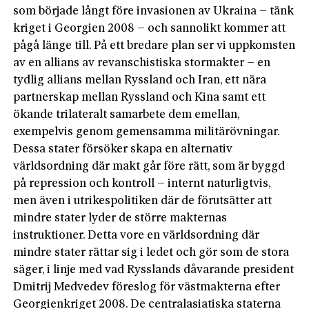
som började långt före invasionen av Ukraina – tänk
kriget i Georgien 2008 – och sannolikt kommer att
pågå länge till. På ett bredare plan ser vi uppkomsten
av en allians av revanschistiska stormakter – en
tydlig allians mellan Ryssland och Iran, ett nära
partnerskap mellan Ryssland och Kina samt ett
ökande trilateralt samarbete dem emellan,
exempelvis genom gemensamma militärövningar.
Dessa stater försöker skapa en alternativ
världsordning där makt går före rätt, som är byggd
på repression och kontroll – internt naturligtvis,
men även i utrikespolitiken där de förutsätter att
mindre stater lyder de större makternas
instruktioner. Detta vore en världsordning där
mindre stater rättar sig i ledet och gör som de stora
säger, i linje med vad Rysslands dåvarande president
Dmitrij Medvedev föreslog för västmakterna efter
Georgienkriget 2008. De centralasiatiska staterna