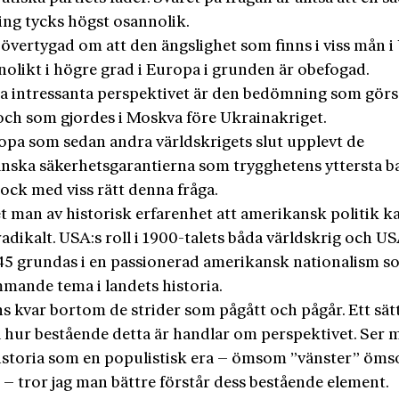
ing tycks högst osannolik.
 övertygad om att den ängslighet som finns i viss mån 
nolikt i högre grad i Europa i grunden är obefogad.
a intressanta perspektivet är den bedömning som görs 
och som gjordes i Moskva före Ukrainakriget.
opa som sedan andra världskrigets slut upplevt de
nska säkerhetsgarantierna som trygghetens yttersta b
dock med viss rätt denna fråga.
et man av historisk erfarenhet att amerikansk politik k
adikalt. USA:s roll i 1900-talets båda världskrig och US
945 grundas i en passionerad amerikansk nationalism so
mande tema i landets historia.
s kvar bortom de strider som pågått och pågår. Ett sätt
a hur bestående detta är handlar om perspektivet. Ser 
istoria som en populistisk era – ömsom ”väns­ter” öm
 – tror jag man bättre förstår dess bestående element.