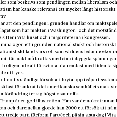
ler som beskrivs som pendlingen mellan liberalism oc
tism har kanske relevans i ett mycket långt historiskt
tiv.
ar att den pendlingen i grunden handlar om maktspel
”laget som har makten i Washington” och det motstånd
 sitter i Vita huset och i majoriteterna i kongressen.
 mina ögon ett i grunden nationalistiskt och historiskt
lationistiskt land vars roll som världens ledande ekon
 militärmakt må brottas med sina inbyggda spänningar
troligen inte att försvinna utan endast med tiden ta si
nde uttryck.
r funnits ständiga försök att bryta upp tvåpartisyste
r så fast förankrat i det amerikanska samhällets maktst
n förändring ter sig högst osannolik.
Trump är en god illustration. Han var demokrat innan 
kan och däremellan gjorde han 2000 ett försök att nå 
t tredje parti (Reform Party)och på sin sista dag i Vita