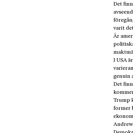
Det finn
avseend
föregång
varit de
Är amer
politis
maktmän
I USA är
varieran
genuin 
Det fin
kommer 
Trump k
former 
ekonom
Andrew 
Demokrat