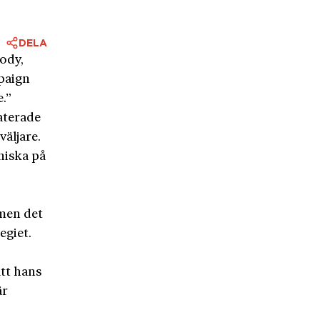
DELA
ody,
paign
e.”
aterade
äljare.
niska på
 men det
egiet.
tt hans
är