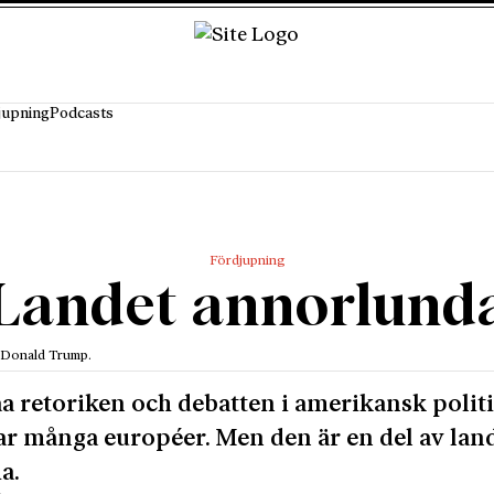
jupning
Podcasts
Fördjupning
Landet annorlund
å Donald Trump.
a retoriken och debatten i amerikansk polit
r många européer. Men den är en del av lan
a.