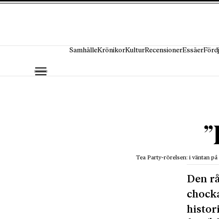
Hoppa till innehåll
Samhälle
Krönikor
Kultur
Recensioner
Essäer
Förd
”
Tea Party-rörelsen: i väntan p
Den rå
chocka
histori