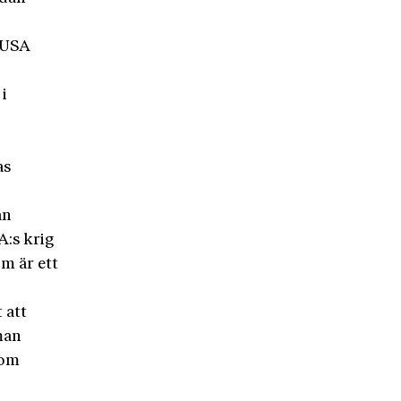
i USA
i
as
an
A:s krig
m är ett
 att
man
som