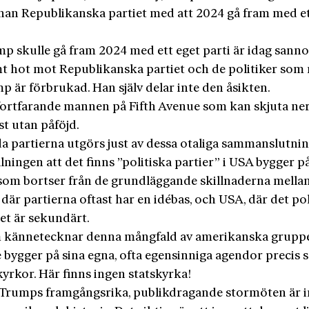
han Republikanska partiet med att 2024 gå fram med et
p skulle gå fram 2024 med ett eget parti är idag sannol
t hot mot Republikanska partiet och de politiker som
p är förbrukad. Han själv delar inte den åsikten.
fortfarande mannen på Fifth Avenue som kan skjuta ne
t utan påföjd.
a partierna utgörs just av dessa otaliga sammanslutnin
lningen att det finns ”politiska partier” i USA bygger på
som bortser från de grundläggande skillnaderna mella
där partierna oftast har en idébas, och USA, där det pol
et är sekundärt.
 kännetecknar denna mångfald av amerikanska grupp
de bygger på sina egna, ofta egensinniga agendor precis
kyrkor. Här finns ingen statskyrka!
Trumps framgångsrika, publikdragande stormöten är i