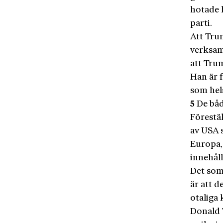
hotade 
parti.
Att Trum
verksam
att Trum
Han är 
som hels
5
De båd
Förestäl
av USA 
Europa, 
innehåll
Det som
är att 
otaliga 
Donald 