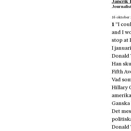
Janerik 
Journalist
16 oktober
1
”I cou
and I w
stop at 
I janua
Donald 
Han sku
Fifth Av
Vad som
Hillary 
amerika
Ganska f
Det mes
politis
Donald 