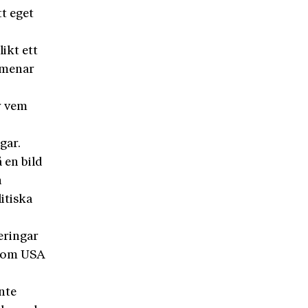
t eget
ikt ett
 menar
r vem
gar.
 en bild
n
itiska
eringar
 som USA
nte