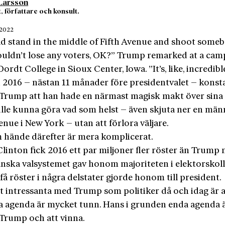
Larsson
, författare och konsult.
 2022
ld stand in the middle of Fifth Avenue and shoot someb
ouldn’t lose any voters, OK?” Trump remarked at a cam
Dordt College in Sioux Center, Iowa. ”It’s, like, incredibl
ri 2016 – nästan 11 månader före presidentvalet – konst
Trump att han hade en närmast magisk makt över sina v
lle kunna göra vad som helst – även skjuta ner en män
enue i New York – utan att förlora väljare.
 hände därefter är mera komplicerat.
Clinton fick 2016 ett par miljoner fler röster än Trump
nska valsystemet gav honom majoriteten i elektorskoll
å röster i några delstater gjorde honom till president.
t intressanta med Trump som politiker då och idag är a
ka agenda är mycket tunn. Hans i grunden enda agenda 
Trump och att vinna.