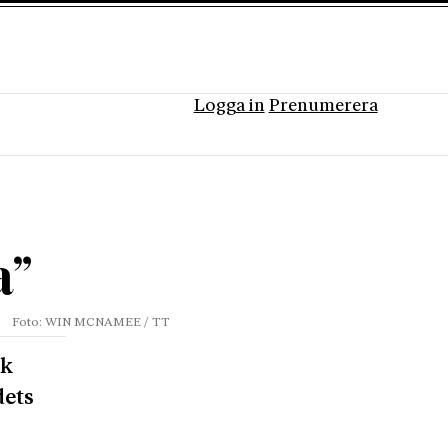
Logga in
Prenumerera
a”
Foto: WIN MCNAMEE / TT
ik
dets