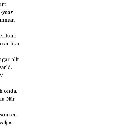
urt
0-year
ömmar.
erikan:
o är lika
ar, allt
värld.
av
h onda.
ma. När
n som en
äljas