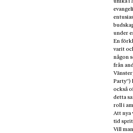
unika i 
evangel
entusias
budskap
under en
En förk
varit o
någon so
från an
Vänster
Party”)
också o
detta s
roll i a
Att nya
tid spri
Vill ma