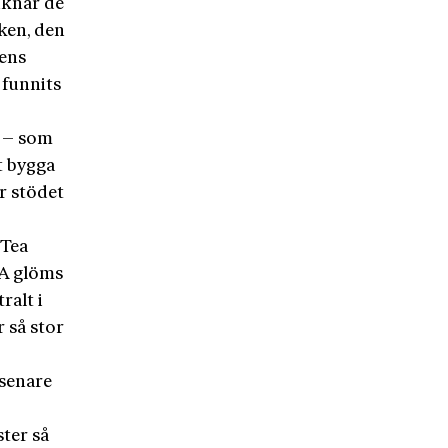
liknar de
ken, den
tens
 funnits
r – som
t bygga
r stödet
”Tea
SA glöms
ralt i
 så stor
 senare
ter så