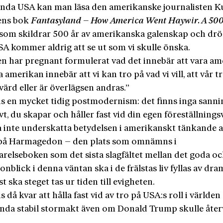
nda USA kan man läsa den amerikanske journalisten K
ens bok
Fantasyland – How America Went Haywir. A 50
som skildrar 500 år av amerikanska galenskap och dr
SA kommer aldrig att se ut som vi skulle önska.
n har pregnant formulerat vad det innebär att vara am
a amerikan innebär att vi kan tro på vad vi vill, att vår tr
ärd eller är överlägsen andras.”
s en mycket tidig postmodernism: det finns inga sanning
ivt, du skapar och håller fast vid din egen föreställnings
 inte underskatta betydelsen i amerikanskt tänkande 
på Harmagedon – den plats som omnämns i
relseboken som det sista slagfältet mellan det goda oc
onblick i denna väntan ska i de frälstas liv fyllas av dra
t ska steget tas ur tiden till evigheten.
s då kvar att hålla fast vid av tro på USA:s roll i världe
nda stabil stormakt även om Donald Trump skulle återv