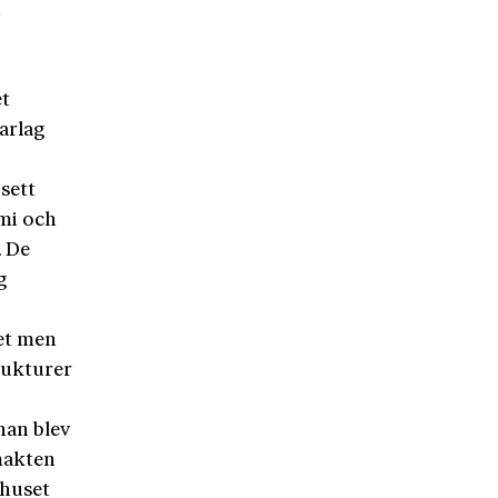
h
et
arlag
 sett
omi och
. De
g
met men
rukturer
han blev
makten
 huset