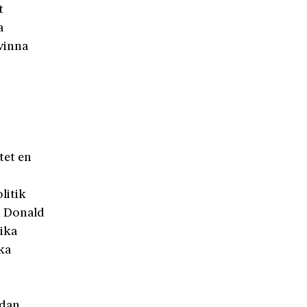
t
a
 vinna
tet en
litik
h Donald
ika
ka
ådan