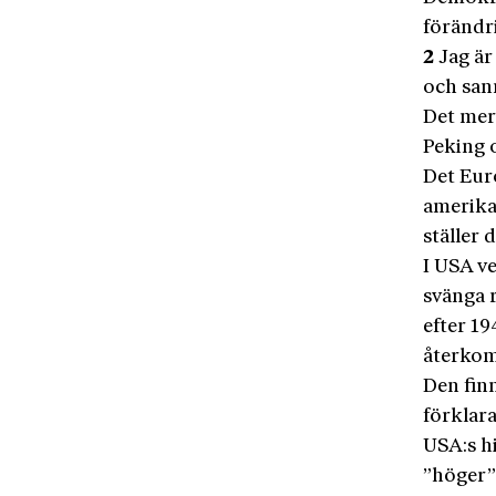
förändr
2
Jag är
och san
Det mer
Peking 
Det Eur
amerika
ställer 
I USA v
svänga r
efter 1
återkom
Den finn
förklar
USA:s h
”höger”