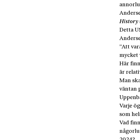
annorlu
Anders
History
Detta U
Anderse
”Att var
mycket v
Här finn
är relat
Man ska
väntan 
Uppenba
Varje ög
som hels
Vad finn
någorlu
2024?