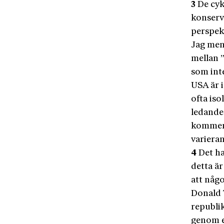
3
De cyk
konserva
perspek
Jag men
mellan 
som inte
USA är i
ofta iso
ledande
kommer 
variera
4
Det ha
detta ä
att någo
Donald 
republi
genom et