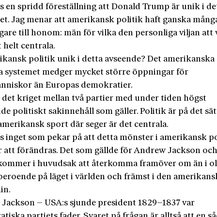
s en spridd föreställning att Donald Trump är unik i de
et. Jag menar att amerikansk politik haft ganska mång
are till honom: män för vilka den personliga viljan att
t helt centrala.
ikansk politik unik i detta avseende? Det amerikanska
ka systemet medger mycket större öppningar för
niskor än Europas demokratier.
 det kriget mellan två partier med under tiden högst
de politiskt sakinnehåll som gäller. Politik är på det sät
amerikansk sport där seger är det centrala.
ns inget som pekar på att detta mönster i amerikansk po
att förändras. Det som gällde för Andrew Jackson oc
ommer i huvudsak att återkomma framöver om än i ol
beroende på läget i världen och främst i den amerikans
in.
Jackson – USA:s sjunde president 1829–1837 var
iska partiets fader. Svaret på frågan är alltså att en s