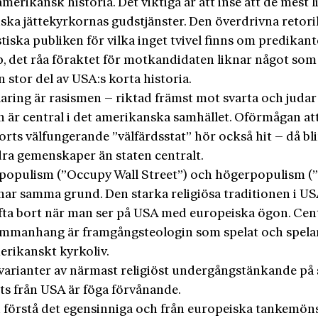
amerikansk historia. Det viktiga är att inse att de mest 
iska jättekyrkornas gudstjänster. Den överdrivna retori
tiska publiken för vilka inget tvivel finns om predikan
, det råa föraktet för motkandidaten liknar något som
 stor del av USA:s korta historia.
laring är rasismen – riktad främst mot svarta och juda
ch är central i det amerikanska samhället. Oförmågan at
rts välfungerande ”välfärdsstat” hör också hit – då bli
dra gemenskaper än staten centralt.
populism (”Occupy Wall Street”) och högerpopulism (
 har samma grund. Den starka religiösa traditionen i U
fta bort när man ser på USA med europeiska ögon. Cent
ammanhang är framgångsteologin som spelat och spelar
merikanskt kyrkoliv.
 varianter av närmast religiöst undergångstänkande på
tts från USA är föga förvånande.
n förstå det egensinniga och från europeiska tankemöns