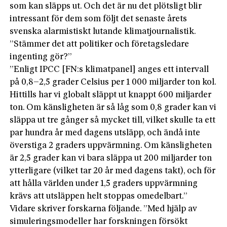
som kan släpps ut. Och det är nu det plötsligt blir
intressant för dem som följt det senaste årets
svenska alarmistiskt lutande klimatjournalistik.
”Stämmer det att politiker och företagsledare
ingenting gör?”
”Enligt IPCC [FN:s klimatpanel] anges ett intervall
på 0,8–2,5 grader Celsius per 1 000 miljarder ton kol.
Hittills har vi globalt släppt ut knappt 600 miljarder
ton. Om känsligheten är så låg som 0,8 grader kan vi
släppa ut tre gånger så mycket till, vilket skulle ta ett
par hundra år med dagens utsläpp, och ändå inte
överstiga 2 graders uppvärmning. Om känsligheten
är 2,5 grader kan vi bara släppa ut 200 miljarder ton
ytterligare (vilket tar 20 år med dagens takt), och för
att hålla världen under 1,5 graders uppvärmning
krävs att utsläppen helt stoppas omedelbart.”
Vidare skriver forskarna följande. ”Med hjälp av
simuleringsmodeller har forskningen försökt