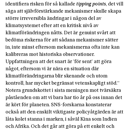
identifiera risken för så kallade
tipping points
, det vill
säga att självförstärkande mekanismer skulle skapa
större irreversibla ändringar i någon del av
klimatsystemet efter att en kritisk nivå av
klimatförändringen nåtts. Det är genuint svårt att
bedöma riskerna för att sådana mekanismer sätter
in, inte minst eftersom mekanismerna ofta inte kan
kalibreras mot historiska observationer.
Uppfattningen att det snart är ’för sent’ att göra
något, eftersom vi är nära en situation där
klimatförändringarna blir skenande och utom
kontroll, har mycket begränsat vetenskapligt stöd.”
Notera grundskottet i sista meningen mot tvärsäkra
påståenden om att vi bara har tio år på oss innan det
är kört för planeten. SNS-forskarna konstaterar
också att den enskilt viktigaste policyåtgärden är att
låta kolet stanna i marken, i såväl Kina som Indien
och Afrika. Och det går att göra på ett enkelt och