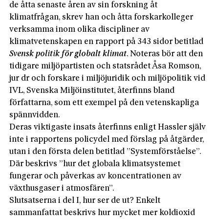
de åtta senaste åren av sin forskning åt
klimatfrågan, skrev han och åtta forskarkolleger
verksamma inom olika discipliner av
klimatvetenskapen en rapport på 343 sidor betitlad
Svensk politik för globalt klimat
. Noteras bör att den
tidigare miljöpartisten och statsrådet Åsa Romson,
jur dr och forskare i miljöjuridik och miljöpolitik vid
IVL, Svenska Miljöinstitutet, återfinns bland
författarna, som ett exempel på den vetenskapliga
spännvidden.
Deras viktigaste insats återfinns enligt Hassler själv
inte i rapportens policydel med förslag på åtgärder,
utan i den första delen betitlad ”Systemförståelse”.
Där beskrivs ”hur det globala klimatsystemet
fungerar och påverkas av koncentrationen av
växthusgaser i atmosfären”.
Slutsatserna i del I, hur ser de ut? Enkelt
sammanfattat beskrivs hur mycket mer koldioxid