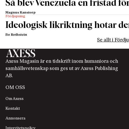
Så blev Venezuela en fristad fö
Magnus Ranstorp
Fördjupning
Ideologisk likriktning hotar de
Bo Rothstein
Se allt i Förd
Axess Magasin är en tidskrift inom humaniora och
samhällsvetenskap som ges ut av Axess Publishing
AB.
OM OSS
Om Axess
Kontakt
Annonsera
Integritetspolicy