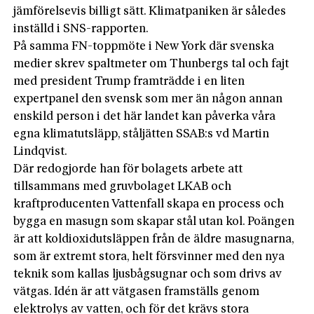
jämförelsevis billigt sätt. Klimatpaniken är således
inställd i SNS-rapporten.
På samma FN-toppmöte i New York där svenska
medier skrev spaltmeter om Thunbergs tal och fajt
med president Trump framträdde i en liten
expertpanel den svensk som mer än någon annan
enskild person i det här landet kan påverka våra
egna klimatutsläpp, ståljätten SSAB:s vd Martin
Lindqvist.
Där redogjorde han för bolagets arbete att
tillsammans med gruvbolaget LKAB och
kraftproducenten Vattenfall skapa en process och
bygga en masugn som skapar stål utan kol. Poängen
är att koldioxidutsläppen från de äldre masugnarna,
som är extremt stora, helt försvinner med den nya
teknik som kallas ljusbågsugnar och som drivs av
vätgas. Idén är att vätgasen framställs genom
elektrolys av vatten, och för det krävs stora