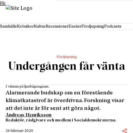
Hoppa till innehåll
Samhälle
Krönikor
Kultur
Recensioner
Essäer
Fördjupning
Podcasts
Fördjupning
Undergången får vänta
I väntan på ljusbågsugnen.
Alarmerande budskap om en förestående
klimatkatastrof är överdrivna. Forskning visar
att det inte är för sent att göra något.
Andreas Henriksson
Redaktör, rådgivare och medlem i Socialdemokraterna.
24 februari 2020