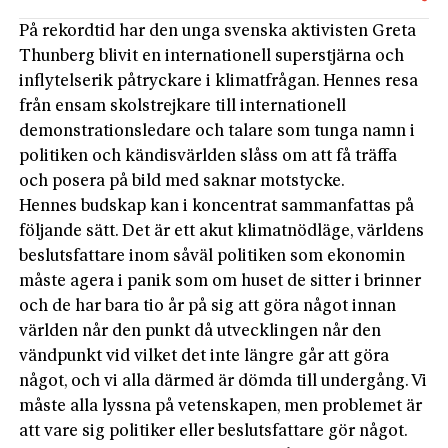
På rekordtid har den unga svenska aktivisten Greta
Thunberg blivit en internationell superstjärna och
inflytelserik påtryckare i klimatfrågan. Hennes resa
från ensam skolstrejkare till internationell
demonstrationsledare och talare som tunga namn i
politiken och kändisvärlden slåss om att få träffa
och posera på bild med saknar motstycke.
Hennes budskap kan i koncentrat sammanfattas på
följande sätt. Det är ett akut klimatnödläge, världens
beslutsfattare inom såväl politiken som ekonomin
måste agera i panik som om huset de sitter i brinner
och de har bara tio år på sig att göra något innan
världen når den punkt då utvecklingen når den
vändpunkt vid vilket det inte längre går att göra
något, och vi alla därmed är dömda till undergång. Vi
måste alla lyssna på vetenskapen, men problemet är
att vare sig politiker eller beslutsfattare gör något.