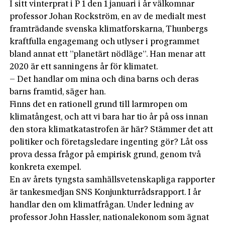
I sitt vinterprat i P 1 den 1 januari i år välkomnar
professor Johan Rockström, en av de medialt mest
framträdande svenska klimatforskarna, Thunbergs
kraftfulla engagemang och utlyser i programmet
bland annat ett ”planetärt nödläge”. Han menar att
2020 är ett sanningens år för klimatet.
– Det handlar om mina och dina barns och deras
barns framtid, säger han.
Finns det en rationell grund till larmropen om
klimatångest, och att vi bara har tio år på oss innan
den stora klimatkatastrofen är här? Stämmer det att
politiker och företagsledare ingenting gör? Låt oss
prova dessa frågor på empirisk grund, genom två
konkreta exempel.
En av årets tyngsta samhällsvetenskapliga rapporter
är tankesmedjan SNS Konjunkturrådsrapport. I år
handlar den om klimatfrågan. Under ledning av
professor John Hassler, nationalekonom som ägnat