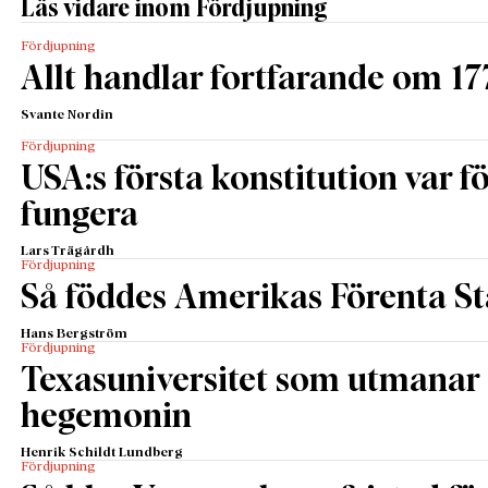
Läs vidare inom Fördjupning
Fördjupning
Allt handlar fortfarande om 17
Svante Nordin
Fördjupning
USA:s första konstitution var för
fungera
Lars Trägårdh
Fördjupning
Så föddes Amerikas Förenta St
Hans Bergström
Fördjupning
Texasuniversitet som utmanar 
hegemonin
Henrik Schildt Lundberg
Fördjupning