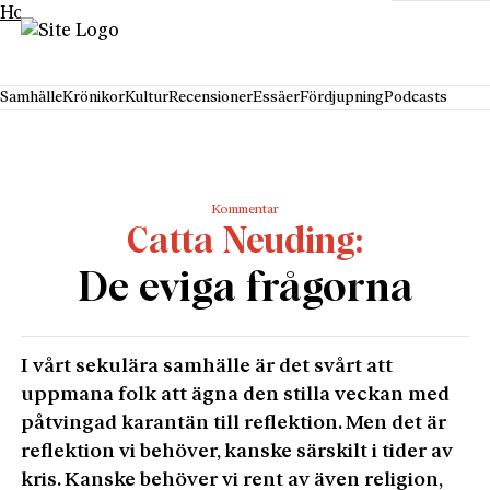
Hoppa till innehåll
Samhälle
Krönikor
Kultur
Recensioner
Essäer
Fördjupning
Podcasts
Kommentar
Catta Neuding
De eviga frågorna
I vårt sekulära samhälle är det svårt att
uppmana folk att ägna den stilla veckan med
påtvingad karantän till reflektion. Men det är
reflektion vi behöver, kanske särskilt i tider av
kris. Kanske behöver vi rent av även religion,