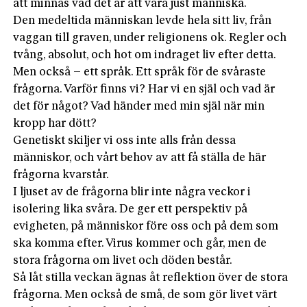
att minnas vad det är att vara just människa.
Den medeltida människan levde hela sitt liv, från
vaggan till graven, under religionens ok. Regler och
tvång, absolut, och hot om indraget liv efter detta.
Men också – ett språk. Ett språk för de svåraste
frågorna. Varför finns vi? Har vi en själ och vad är
det för något? Vad händer med min själ när min
kropp har dött?
Genetiskt skiljer vi oss inte alls från dessa
människor, och vårt behov av att få ställa de här
frågorna kvarstår.
I ljuset av de frågorna blir inte några veckor i
isolering lika svåra. De ger ett perspektiv på
evigheten, på människor före oss och på dem som
ska komma efter. Virus kommer och går, men de
stora frågorna om livet och döden består.
Så låt stilla veckan ägnas åt reflektion över de stora
frågorna. Men också de små, de som gör livet värt