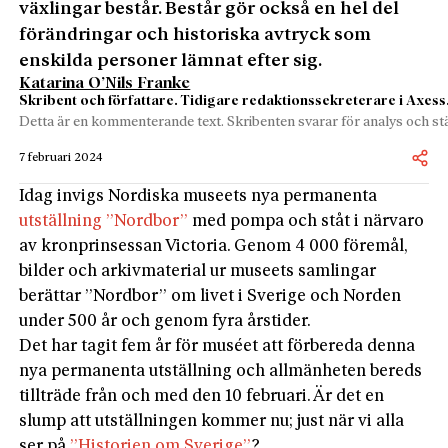
växlingar består. Består gör också en hel del
förändringar och historiska avtryck som
enskilda personer lämnat efter sig.
Katarina O’Nils Franke
Skribent och författare. Tidigare redaktionssekreterare i Axess
Detta är en kommenterande text. Skribenten svarar för analys och stä
7 februari 2024
Idag invigs Nordiska museets nya permanenta
utställning ”Nordbor”
med pompa och ståt i närvaro
av kronprinsessan Victoria. Genom 4 000 föremål,
bilder och arkivmaterial ur museets samlingar
berättar ”Nordbor” om livet i Sverige och Norden
under 500 år och genom fyra årstider.
Det har tagit fem år för muséet att förbereda denna
nya permanenta utställning och allmänheten bereds
tillträde från och med den 10 februari. Är det en
slump att utställningen kommer nu; just när vi alla
ser på
”Historien om Sverige”
?