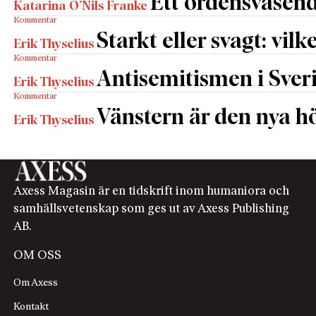
Ett ordensväsend
Katarina O’Nils Franke
Kommentar
Starkt eller svagt: vilk
Erik Thyselius
Kommentar
Antisemitismen i Sverig
Erik Thyselius
Kommentar
Vänstern är den nya h
Erik Thyselius
Axess Magasin är en tidskrift inom humaniora och
samhällsvetenskap som ges ut av Axess Publishing
AB.
OM OSS
Om Axess
Kontakt