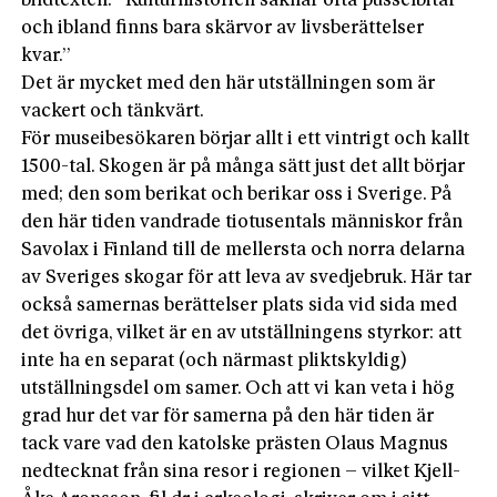
bildtexten: ”Kulturhistorien saknar ofta pusselbitar
och ibland finns bara skärvor av livsberättelser
kvar.”
Det är mycket med den här utställningen som är
vackert och tänkvärt.
För museibesökaren börjar allt i ett vintrigt och kallt
1500-tal. Skogen är på många sätt just det allt börjar
med; den som berikat och berikar oss i Sverige. På
den här tiden vandrade tiotusentals människor från
Savolax i Finland till de mellersta och norra delarna
av Sveriges skogar för att leva av svedjebruk. Här tar
också samernas berättelser plats sida vid sida med
det övriga, vilket är en av utställningens styrkor: att
inte ha en separat (och närmast pliktskyldig)
utställningsdel om samer. Och att vi kan veta i hög
grad hur det var för samerna på den här tiden är
tack vare vad den katolske prästen Olaus Magnus
nedtecknat från sina resor i regionen – vilket Kjell-