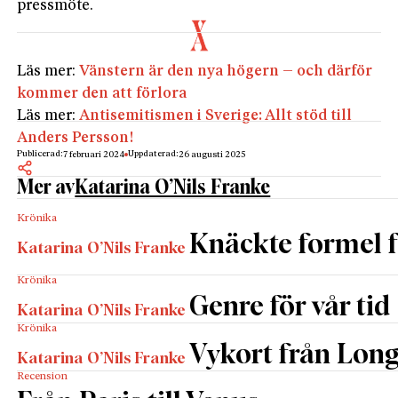
pressmöte.
Läs mer:
Vänstern är den nya högern – och därför
kommer den att förlora
Läs mer:
Antisemitismen i Sverige: Allt stöd till
Anders Persson!
Publicerad:
Uppdaterad:
7 februari 2024
26 augusti 2025
Mer av
Katarina O’Nils Franke
Krönika
Knäckte formel f
Katarina O’Nils Franke
Krönika
Genre för vår tid
Katarina O’Nils Franke
Krönika
Vykort från Lon
Katarina O’Nils Franke
Recension