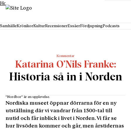
Hoppa till innehåll
Samhälle
Krönikor
Kultur
Recensioner
Essäer
Fördjupning
Podcasts
Kommentar
Katarina O’Nils Franke
Historia så in i Norden
”Nordbor” är en upplevelse.
Nordiska museet öppnar dörrarna för en ny
utställning där vi vandrar från 1500-tal till
nutid och får inblick i livet i Norden. Vi får se
hur livsöden kommer och går, men årstidernas