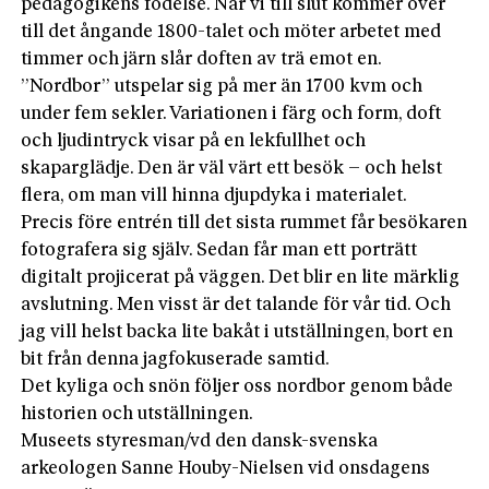
pedagogikens födelse. När vi till slut kommer över
till det ångande 1800-talet och möter arbetet med
timmer och järn slår doften av trä emot en.
”Nordbor” utspelar sig på mer än 1700 kvm och
under fem sekler. Variationen i färg och form, doft
och ljudintryck visar på en lekfullhet och
skaparglädje. Den är väl värt ett besök – och helst
flera, om man vill hinna djupdyka i materialet.
Precis före entrén till det sista rummet får besökaren
fotografera sig själv. Sedan får man ett porträtt
digitalt projicerat på väggen. Det blir en lite märklig
avslutning. Men visst är det talande för vår tid. Och
jag vill helst backa lite bakåt i utställningen, bort en
bit från denna jagfokuserade samtid.
Det kyliga och snön följer oss nordbor genom både
historien och utställningen.
Museets styresman/vd den dansk-svenska
arkeologen Sanne Houby-Nielsen vid onsdagens