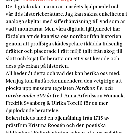
De digitala skärmarna är muséets hjälpmedel och
vår tids historieberättare. Jag kan sakna enkelheten i
analoga skyltar med sifferhänvisning till vad som är
vad i montrarna. Men våra digitala hjälpmedel har
fördelen att de kan visa oss nordbor från historien
genom att proffsiga skådespelare iklädda tidsenlig
dräkter och placerade i rätt miljö (allt från skog till
slott och koja) får berätta om ett visst livsöde och
dess påverkan på historien.
All heder åt detta och vad det kan berika oss med.
Men jag kan ändå rekommendera den vetgirige att
plocka upp museets tegelsten
Nordbor. Liv och
rörelse under 500 år
(red. Anna Arfvidsson Womack,
Fredrik Svanberg & Ulrika Torell) för en mer
djuplodande berättelse.
Boken inleds med en oljemålning från 1715 av
prästfrun Kristina Roosén och den poetiska