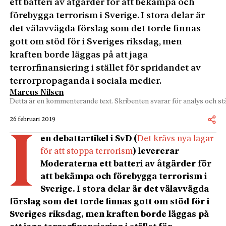
ett batteri av åtgärder för att bekämpa och
förebygga terrorism i Sverige. I stora delar är
det välavvägda förslag som det torde finnas
gott om stöd för i Sveriges riksdag, men
kraften borde läggas på att jaga
terrorfinansiering i stället för spridandet av
terrorpropaganda i sociala medier.
Marcus Nilsen
Detta är en kommenterande text. Skribenten svarar för analys och stä
26 februari 2019
I
en debattartikel i SvD (
Det krävs nya lagar
för att stoppa terrorism
) levererar
Moderaterna ett batteri av åtgärder för
att bekämpa och förebygga terrorism i
Sverige. I stora delar är det välavvägda
förslag som det torde finnas gott om stöd för i
Sveriges riksdag, men kraften borde läggas på