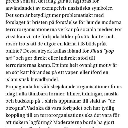
precis som att det idag går att lagföras för
användandet av exempelvis nazistiska symboler.
Det som är betydligt mer problematiskt med
förslaget är bristen på förståelse för hur de moderna
terrororganisationerna verkar på sociala medier. För
visst kan vi inte förbjuda bilder på söta katter och
rosor trots att de utgör en kärna i IS bildspråk
online? Dessa utryck kallas ibland för
Jihad ”pop
art”
och ger direkt eller indirekt stöd till
terroristernas kamp. Ett inte helt ovanligt motiv är
en söt katt bärandes på ett vapen eller iförd en
islamistisk huvudbindel.
Propaganda för våldsbejakande organisationer finns
idag i alla tänkbara former: filmer, tidningar, musik
och budskap på t-shirts uppmanar till slakt av ”de
otrogna”. Vad ska då vara förbjudet och hur tydlig
koppling till en terrororganisations ska det vara för
att riskera lagföring? Moderaterna borde ha gjort