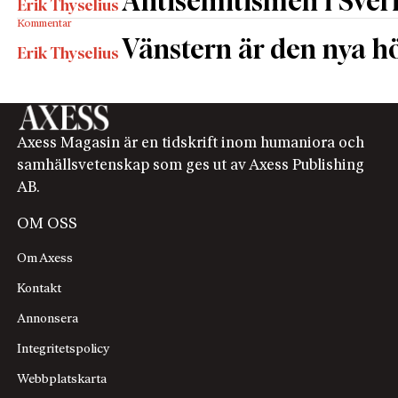
Antisemitismen i Sverig
Erik Thyselius
Kommentar
Vänstern är den nya h
Erik Thyselius
Axess Magasin är en tidskrift inom humaniora och
samhällsvetenskap som ges ut av Axess Publishing
AB.
OM OSS
Om Axess
Kontakt
Annonsera
Integritetspolicy
Webbplatskarta