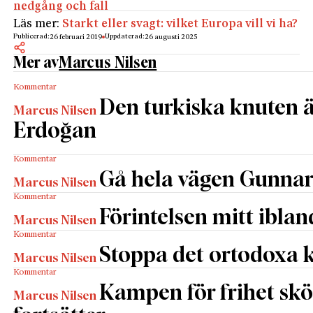
nedgång och fall
Läs mer:
Starkt eller svagt: vilket Europa vill vi ha?
Publicerad:
Uppdaterad:
26 februari 2019
26 augusti 2025
Mer av
Marcus Nilsen
Kommentar
Den turkiska knuten ä
Marcus Nilsen
Erdoğan
Kommentar
Gå hela vägen Gunna
Marcus Nilsen
Kommentar
Förintelsen mitt iblan
Marcus Nilsen
Kommentar
Stoppa det ortodoxa 
Marcus Nilsen
Kommentar
Kampen för frihet s
Marcus Nilsen