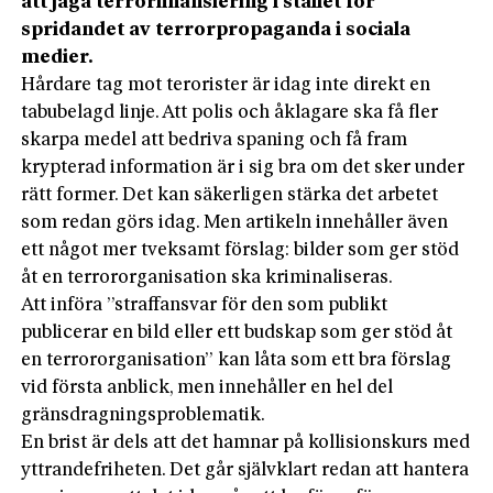
att jaga terrorfinansiering i stället för
spridandet av terrorpropaganda i sociala
medier.
Hårdare tag mot terorister är idag inte direkt en
tabubelagd linje. Att polis och åklagare ska få fler
skarpa medel att bedriva spaning och få fram
krypterad information är i sig bra om det sker under
rätt former. Det kan säkerligen stärka det arbetet
som redan görs idag. Men artikeln innehåller även
ett något mer tveksamt förslag: bilder som ger stöd
åt en terrororganisation ska kriminaliseras.
Att införa ”straffansvar för den som publikt
publicerar en bild eller ett budskap som ger stöd åt
en terrororganisation” kan låta som ett bra förslag
vid första anblick, men innehåller en hel del
gränsdragningsproblematik.
En brist är dels att det hamnar på kollisionskurs med
yttrandefriheten. Det går självklart redan att hantera