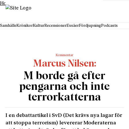
Hoppa till innehåll
Samhälle
Krönikor
Kultur
Recensioner
Essäer
Fördjupning
Podcasts
Kommentar
Marcus Nilsen
M borde gå efter
pengarna och inte
terrorkatterna
I en debattartikel i SvD (Det krävs nya lagar för
att stoppa terrorism) levererar Moderaterna