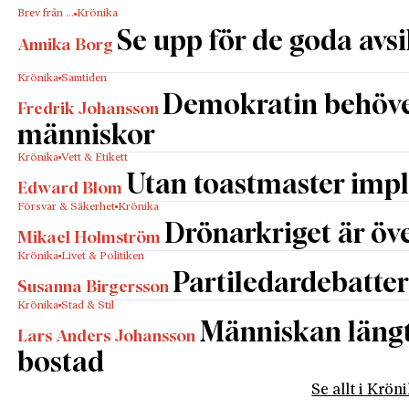
Brev från …
Krönika
Se upp för de goda avs
Annika Borg
Krönika
Samtiden
Demokratin behöv
Fredrik Johansson
människor
Krönika
Vett & Etikett
Utan toastmaster impl
Edward Blom
Försvar & Säkerhet
Krönika
Drönarkriget är öve
Mikael Holmström
Krönika
Livet & Politiken
Partiledardebatter
Susanna Birgersson
Krönika
Stad & Stil
Människan längta
Lars Anders Johansson
bostad
Se allt i Krön