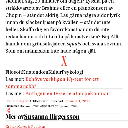
skönhet, säg, 20 minuter om dagen? Lyssna på en
stråkkvartett av Brahms eller en pianokonsert av
Chopin – står det aldrig. Läs gärna några sidor lyrik
innan du släcker ljuset på kvällen – står det inte
heller. Skaffa dig en favoritkonstnär om du inte
redan har en och titta ofta på konstverken? Nej. Allt
handlar om grönsaksjuicer,
squats
och svala sovrum.
Som om människan inte hade någon själ.
Filosofi
Kristendom
Kultur
Psykologi
Läs mer:
Behövs verkligen IQ-test för ett
sommarjobb?
Läs mer:
Äntligen en tv-serie utan pekpinnar
Från tidningen:
Artikeln är publicerad i
nummer 1, 2021
.
Publicerad:
Uppdaterad:
8 februari 2021
16 januari 2026
Mer av
Susanna Birgersson
Krönika
Livet & Politiken