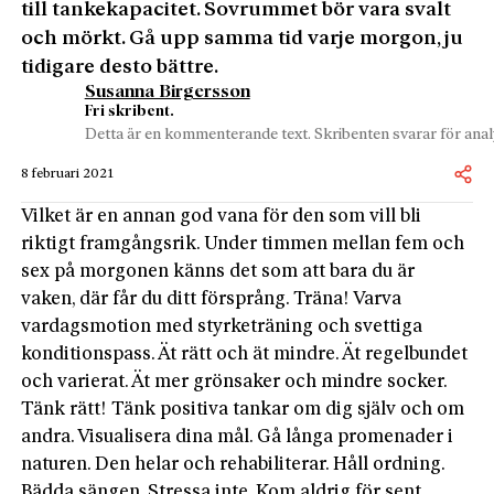
till tankekapacitet. Sovrummet bör vara svalt
och mörkt. Gå upp samma tid varje morgon, ju
tidigare desto bättre.
Susanna Birgersson
Fri skribent.
Detta är en kommenterande text. Skribenten svarar för analy
8 februari 2021
Vilket är en annan god vana för den som vill bli
riktigt framgångsrik. Under timmen mellan fem och
sex på morgonen känns det som att bara du är
vaken, där får du ditt försprång. Träna! Varva
vardagsmotion med styrketräning och svettiga
konditionspass. Ät rätt och ät mindre. Ät regelbundet
och varierat. Ät mer grönsaker och mindre socker.
Tänk rätt! Tänk positiva tankar om dig själv och om
andra. Visualisera dina mål. Gå långa promenader i
naturen. Den helar och rehabiliterar. Håll ordning.
Bädda sängen. Stressa inte. Kom aldrig för sent.