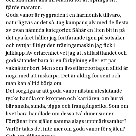
och ska snart åka till Madrid för att springa sitt
fjärde maraton.
Goda vanor är ryggraden i en harmonisk tillvaro,
naturligtvis är det så. Jag kämpar själv med de flesta
av ovan nämnda kategorier. Såhär en liten bit in på
det nya året håller jag fortfarande igen på sötsaker
och nyttjar flitigt den träningsmaskin jag fick i
julklapp. Av erfarenhet vet jag att stillasittandet och
godisätandet bara är en förkylning eller ett par
vaknätter bort. Men som livsstilsreportagen alltid är
noga med att inskärpa: Det är aldrig för sent och
man kan alltid börja om.
Det sorgliga är att goda vanor nästan uteslutande
tycks handla om kroppen och karriären, om hur vi
blir smala, sunda, pigga och framgångsrika. Som om
livet bara handlade om dessa två dimensioner.
Förtjänar inte själen samma slags uppmärksamhet?
Varför talas det inte mer om goda vanor för själen?