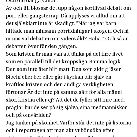
Och om dåliga vanor.
Av och till blossar det upp någon kortlivad debatt om
porr eller gangsterrap. Då upplyses vi alltid om att
det självklart inte är skadligt. ”När jag var barn
hittade man minsann porrtidningar i skogen. Och ni
minns väl debatten om videovåld? Haha.” Och så är
debatten över för den gången.
Som kristen är man van att tänka på det inre livet
som en parallell till det kroppsliga. Samma logik.
Den som inte äter blir matt. Den som aldrig läser
Bibeln eller ber eller går i kyrkan blir själv en
kraftlös kristen och den andliga verkligheten
förtonar. Är det inte på samma sätt för alla männi­
skor, kristna eller ej? Att det de fyller sitt inre med,
präglar hur de ser på sig själva, sina medmänniskor
och på omvärlden?
Jag tänker på skönhet. Varför står det inte på listorna
och i reportagen att man aktivt bör söka efter