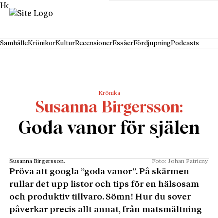
Hoppa till innehåll
Samhälle
Krönikor
Kultur
Recensioner
Essäer
Fördjupning
Podcasts
Krönika
Susanna Birgersson
Goda vanor för själen
Susanna Birgersson.
Foto: Johan Patricny.
Pröva att googla ”goda vanor”. På skärmen
rullar det upp listor och tips för en hälsosam
och produktiv tillvaro. Sömn! Hur du sover
påverkar precis allt annat, från matsmältning