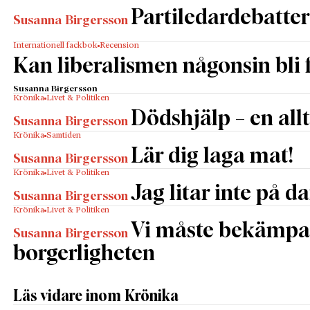
Partiledardebatter
Susanna Birgersson
Internationell fackbok
Recension
Kan liberalismen någonsin bli f
Susanna Birgersson
Krönika
Livet & Politiken
Dödshjälp – en all
Susanna Birgersson
Krönika
Samtiden
Lär dig laga mat!
Susanna Birgersson
Krönika
Livet & Politiken
Jag litar inte på 
Susanna Birgersson
Krönika
Livet & Politiken
Vi måste bekämpa
Susanna Birgersson
borgerligheten
Läs vidare inom Krönika