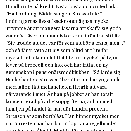
Handla inte på kredit. Fasta, basta och vinterbada.
”Håll ordning. Bädda sängen. Stressa inte.”
I tidningarnas livsstilssektioner ägnas mycket
utrymme åt att motivera läsarna att skaffa sig goda
vanor. Vi läser om männi­skor som förändrat sitt liv.
”Siv trodde att det var för sent att börja träna, men…”
och så får vi veta att Siv som alltid ätit lite för
mycket sötsaker och tittat lite för mycket på tv, nu
lever på broccoli och fisk och har hittat en ny
gemenskap i pensionärsroddklubben. ”Så lärde sig
Henke hantera stressen” berättar om hur yoga och
meditation fått mellanchefen Henrik att vara
närvarande i nuet. Är han på jobbet är han totalt
koncentrerad på arbetsuppgifterna, är han med
familjen på landet är han där hundra procent.
Stressen är som bortblåst. Han hinner mycket mer
nu. Förresten har han börjat löpträna regelbundet