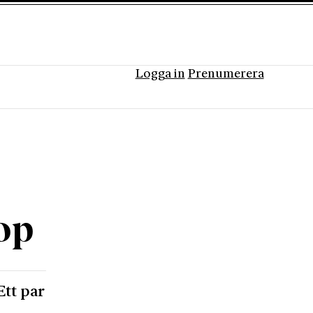
Logga in
Prenumerera
op
Ett par