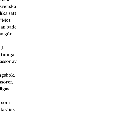
 svenska
lika sätt
: ”Mot
han både
na gör
gt.
ttningar
massor av
ingsbok,
ssörer,
ligas
r som
 faktisk