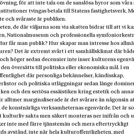
vning, för att inte tala om de sanslösa hyror som våra
stitutioner tvingas betala till Statens fastighetsverk. M
te och svåraste är publiken.
ten, de där väljarna som via skatten bidrar till att vi k
n, Nationalmuseum och professionella symfoniorkestr
 Hur får man publik? Hur skapar man intresse hos allm
uren? Det är extremt svårt i ett samhällsklimat där båd
 och höger sedan decennier inte inser kulturens egenv
 den översätts till politiska eller ekonomiska mål. I en
ffentlighet där personliga bekännelser, kändisskap,
lerlistor och politiska utläggningar sedan länge domine
iken och den seriösa essäistiken kring estetik och ann
ir alltmer marginaliserade är det svårare än någonsin a
a de konstnärliga verksamheternas egenvärde. Det är s
t kulturliv sakta men säkert monteras ner inifrån och u
ker inte med färre tjänstemän och mera eftertryckligt
ds avstånd, inte när hela kulturoffentligheten, med