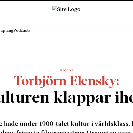
jupning
Podcasts
Krönika
Torbjörn Elensky
ulturen klappar ih
e hade under 1900-talet kultur i världsklass. 