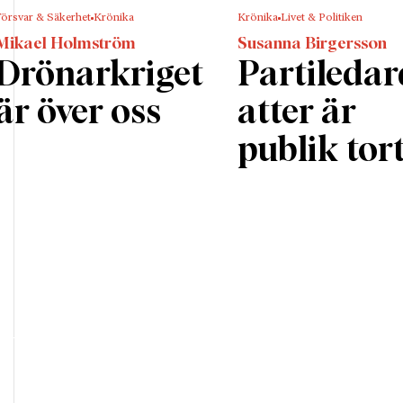
Försvar & Säkerhet
Krönika
Krönika
Livet & Politiken
Mikael Holmström
Susanna Birgersson
Drönarkriget
Partileda
är över oss
atter är
publik tor