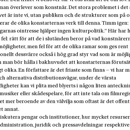
 man överlever som konstnär. Det stora problemet i det
vet är inte vi, utan publiken och de strukturer som på o
erar de olika konstarternas verk till denna. Timm igen
arnas ointresse hjälper ingen kulturpolitik.” Här har 
 fel: rätt för att de i slutänden beror på vad konstnärer
möjligheter, men fel för att de olika ramar som ges rent
ionellt dessvärre också i hög grad styr vad som är möjli
 man bör hålla i bakhuvudet att konstarternas förutsä
gt olika. En författare är det friaste som finns – vi har 
ch alternativa distributionsvägar, under de värsta
igheter kan vi plita med blyerts i någon liten anteckn
usiker eller skådespelare, för att inte tala om filmregi
t mer beroende av den välvilja som oftast är det offent
et annat.
diskutera pengar och institutioner, hur mycket resurse
 administration, juridik och pressavdelningar respektive