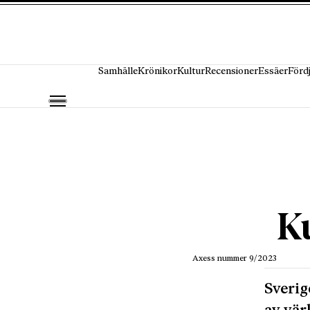
Hoppa till innehåll
Samhälle
Krönikor
Kultur
Recensioner
Essäer
Förd
K
Axess nummer 9/2023
Sverig