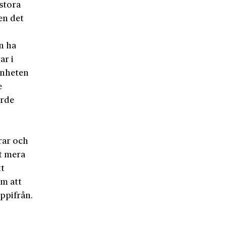
 stora
en det
an ha
ar i
änheten
e
ärde
rar och
at mera
tt
om att
pp­ifrån.