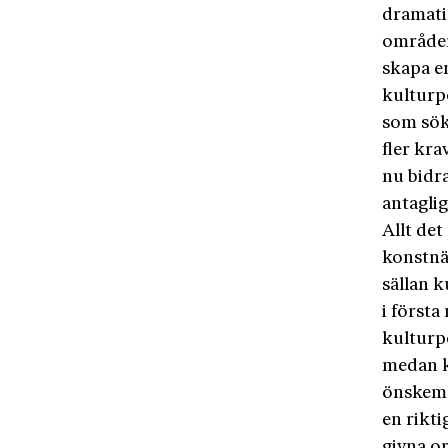
dramatik
områden 
skapa en
kulturp
som sök
fler kra
nu bidra
antaglig
Allt det
konstnä
sällan k
i först
kulturpo
medan ko
önskemå
en rikti
givna or