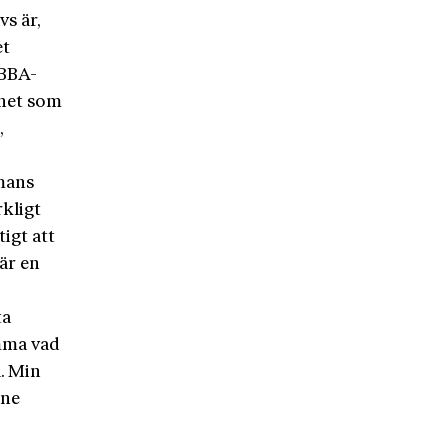
s är,
et
ABBA-
nhet som
,
mans
rkligt
tigt att
 är en
ta
ämma vad
a. Min
one