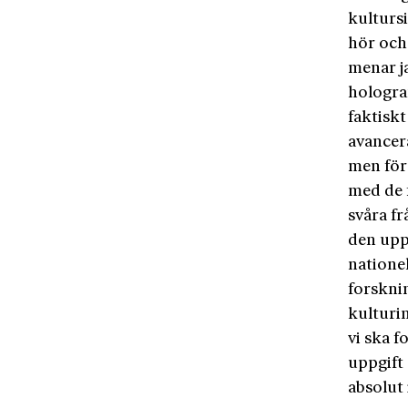
kultursi
hör och 
menar ja
hologram
faktiskt
avancer
men för
med de f
svåra fr
den uppr
natione
forskni
kulturi
vi ska f
uppgift 
absolut 