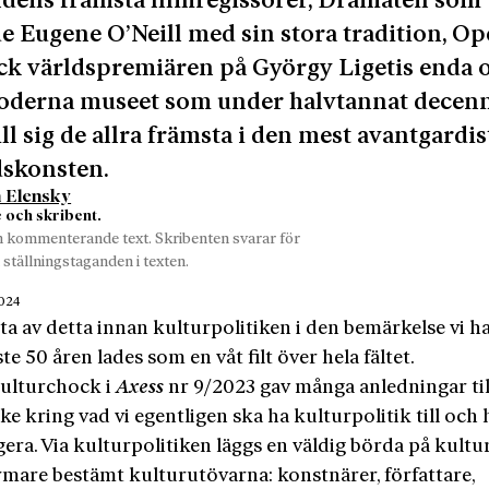
ldens främsta filmregissörer, Dramaten som
e Eugene O’Neill med sin stora tradition, O
ck världspremiären på György Ligetis enda 
oderna museet som under halvtannat decen
ill sig de allra främsta i den mest avantgardis
dskonsten.
 Elensky
e och skribent.
n kommenterande text. Skribenten svarar för
 ställningstaganden i texten.
2024
a av detta innan kulturpolitiken i den bemärkelse vi h
te 50 åren lades som en våt filt över hela fältet.
ulturchock i
Axess
nr 9/2023 gav många anledningar til
ke kring vad vi egentligen ska ha kulturpolitik till och
era. Via kulturpolitiken läggs en väldig börda på kultu
rmare bestämt kulturutövarna: konstnärer, författare,