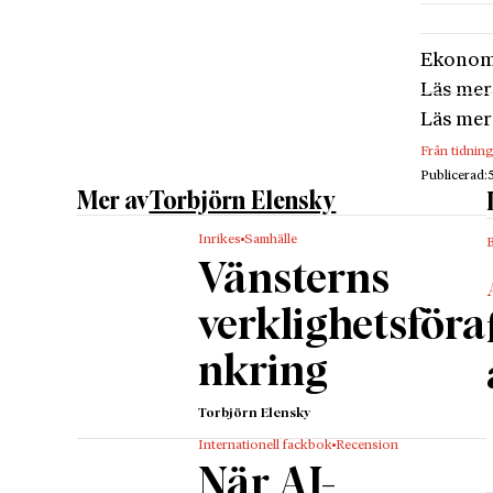
Ekonom
Läs mer
Läs mer
Från tidnin
Publicerad:
Mer av
Torbjörn Elensky
Inrikes
Samhälle
B
Vänsterns
verklighetsföra
nkring
Torbjörn Elensky
Internationell fackbok
Recension
När AI-