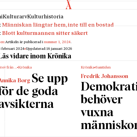
i
Kulturarv
Kulturhistoria
:
Människan längtar hem, inte till en bostad
:
Blott kulturmannen sitter säkert
gen:
Artikeln är publicerad i
nummer 1, 2024
.
5 februari 2024
Uppdaterad:
16 januari 2026
Läs vidare inom Krönika
rev från …
Krönika
Krönika
Samtiden
Se upp
Fredrik Johansson
Annika Borg
Demokrat
för de goda
behöver
avsikterna
vuxna
människo