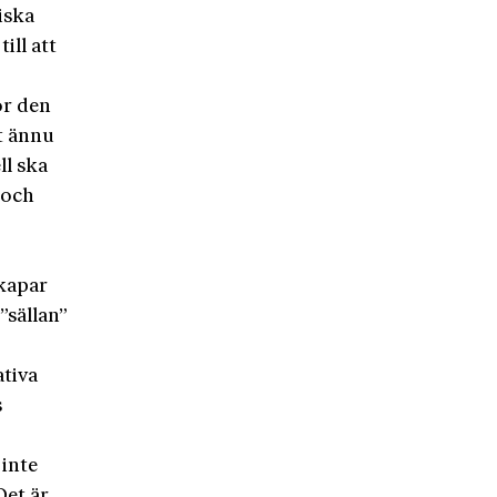
iska
ill att
ör den
t ännu
ll ska
t och
skapar
”sällan”
ativa
s
 inte
Det är