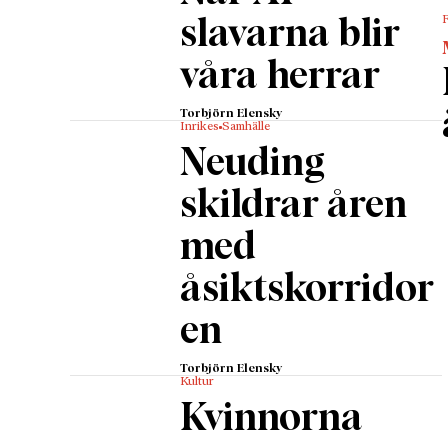
slavarna blir
våra herrar
Torbjörn Elensky
Inrikes
Samhälle
Neuding
skildrar åren
med
åsiktskorridor
en
Torbjörn Elensky
Kultur
Kvinnorna