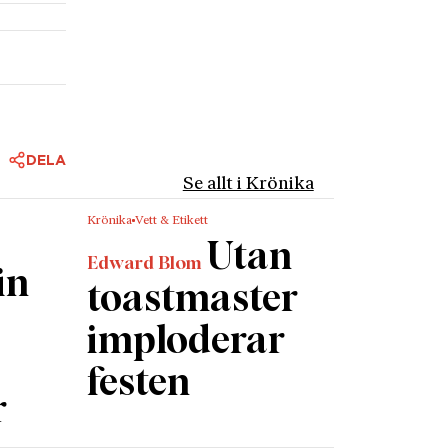
DELA
Se allt i Krönika
Krönika
Vett & Etikett
Utan
Edward Blom
in
toastmaster
imploderar
festen
r