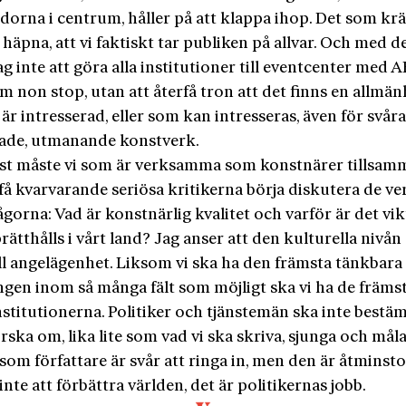
dorna i centrum, håller på att klappa ihop. Det som kräv
häpna, att vi faktiskt tar publiken på allvar. Och med d
g inte att göra alla institutioner till eventcenter med 
 non stop, utan att återfå tron att det finns en allmä
 är intresserad, eller som kan intresseras, även för svåra
ade, utmanande konstverk.
st måste vi som är verksamma som konstnärer tillsam
å kvarvarande seriösa kritikerna börja diskutera de ve
ågorna: Vad är konstnärlig kvalitet och varför är det vik
ätthålls i vårt land? Jag anser att den kulturella nivån
ll angelägenhet. Liksom vi ska ha den främsta tänkbara
ngen inom så många fält som möjligt ska vi ha de främs
nstitutionerna. Politiker och tjänstemän ska inte best
orska om, lika lite som vad vi ska skriva, sjunga och mål
som författare är svår att ringa in, men den är åtminst
inte att förbättra världen, det är politikernas jobb.