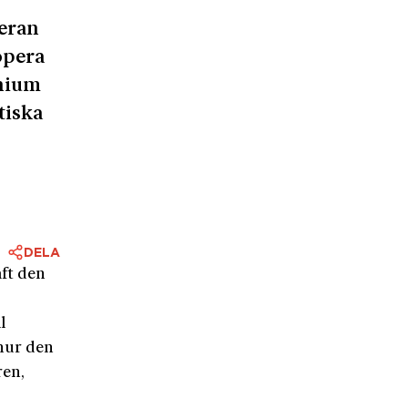
peran
opera
nium
tiska
DELA
aft den
l
 hur den
ren,