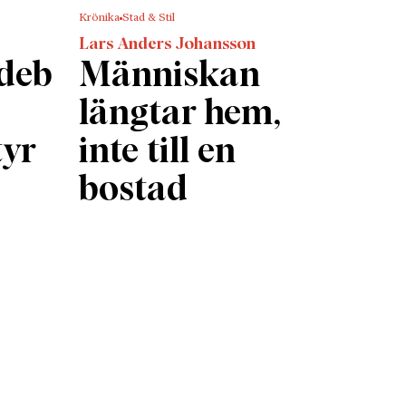
Krönika
Stad & Stil
Lars Anders Johansson
rdeb
Människan
längtar hem,
tyr
inte till en
bostad