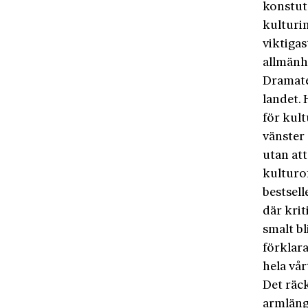
konstutö
kulturin
viktigas
allmänhe
Dramate
landet.
för kult
vänster
utan att
kulturo
bestsel
där krit
smalt bl
förklar
hela vår
Det räc
armläng