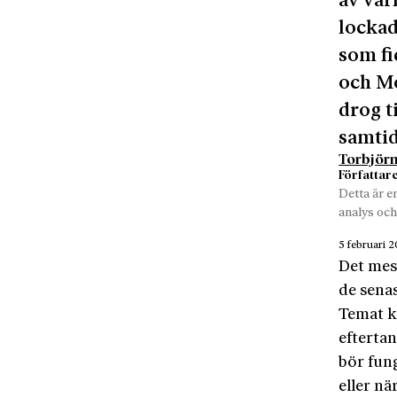
av vär
lockad
som fi
och M
drog t
samti
Torbjörn
Författar
Detta är e
analys och
5 februari 
Det mest
de senas
Temat k
eftertan
bör fung
eller nä