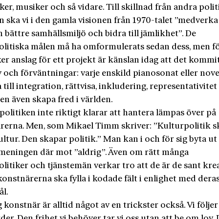
er, musiker och så vidare. Till skillnad från andra polit
ska vi i den gamla visionen från 1970-talet ”medverka t
 bättre samhällsmiljö och bidra till jämlikhet”. De
olitiska målen må ha omformulerats sedan dess, men f
er anslag för ett projekt är känslan idag att det kommi
v och förväntningar: varje enskild pianosonat eller nove
 till integration, rättvisa, inkludering, representativite
en även skapa fred i världen.
 politiken inte riktigt klarar att hantera lämpas över på
rerna. Men, som Mikael Timm skriver: ”Kulturpolitik 
ultur. Den skapar politik.” Man kan i och för sig byta ut 
a meningen där mot ”aldrig”. Även om rätt många
litiker och tjänstemän verkar tro att de är de sant kre
nstnärerna ska fylla i kodade fält i enlighet med dera
l.
g konstnär är alltid något av en trickster också. Vi följer
der. Den frihet vi behöver tar vi oss utan att be om lov. 