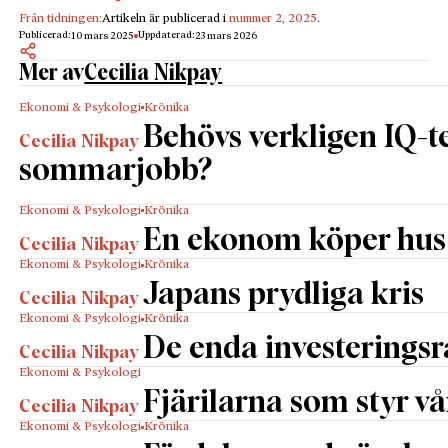
som illustration för mer generell
Från tidningen:
Artikeln är publicerad i
nummer 2, 2025
.
Publicerad:
Uppdaterad:
10 mars 2025
23 mars 2026
kommunikationstematik, den må handla om
Mer av
Cecilia Nikpay
könsroller, marknadsdynamik eller institutioners
sökande efter nya tonlägen i mediebruset. Det är
Ekonomi & Psykologi
Krönika
iakttagelser som också hade kunnat göras genom
Behövs verkligen IQ-te
Cecilia Nikpay
att studera måleriets, dansens eller fotbollens möte
sommarjobb?
med medierna.
Vi börjar ändå med det som sägs om den klassiska
Ekonomi & Psykologi
Krönika
musiken. Dess motstridiga image utgör en
En ekonom köper hus
användbar utgångspunkt för texterna. I det allmänna
Cecilia Nikpay
Ekonomi & Psykologi
Krönika
medvetandet finns bilden av klassisk musik som en
Japans prydliga kris
upphöjd, otidsenlig konstart för ett bildat fåtal.
Cecilia Nikpay
Samtidigt som den flitigt används som känslobärare
Ekonomi & Psykologi
Krönika
De enda investerings
på internet och i tv-serier.
Cecilia Nikpay
I den inledande essän diskuterar Åsa Bergman hur
Ekonomi & Psykologi
den klassiska musikens nyttoaspekt konkurrerar
Fjärilarna som styr v
Cecilia Nikpay
med idén om ett inneboende värde, ett slags ”andlig
Ekonomi & Psykologi
Krönika
och evig dimension”. Hon studerar konsertprogram