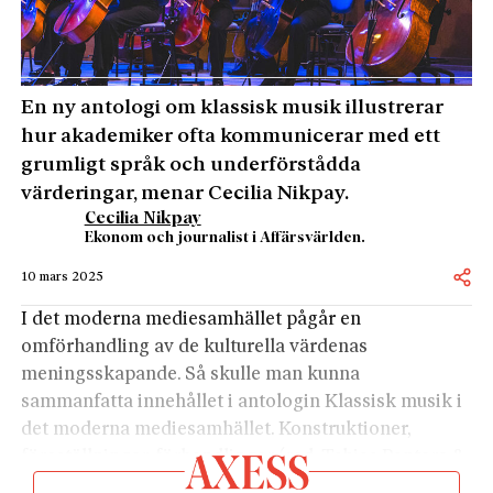
En ny antologi om klassisk musik illustrerar
hur akademiker ofta kommunicerar med ett
grumligt språk och underförstådda
värderingar, menar Cecilia Nikpay.
Cecilia Nikpay
Ekonom och journalist i Affärsvärlden.
10 mars 2025
I det moderna mediesamhället pågår en
omförhandling av de kulturella värdenas
meningsskapande. Så skulle man kunna
sammanfatta innehållet i antologin Klassisk musik i
det moderna mediesamhället. Konstruktioner,
föreställningar, förhandlingar (red. Tobias Pontara &
Åsa Bergman). Redan på första sidan dyker