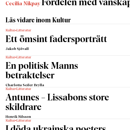
Fördelen med vänska
Cecilia Nikpay
från Göteborgs symfoniorkester och London
Symphony Orchestra, som båda visar sig betona
Läs vidare inom Kultur
nyttoaspekten. Nytta är dock brett definierat, som
välbefinnande, livsstil, upplevelsen av något
Kultur
Litteratur
extraordinärt, rentav erotik (hon pekar på att ordet
Ett ömsint fadersporträtt
klimax ofta används).
Jakob Sjövall
Att ”sälja in” konserten som en känslofrämjande
aktivitet skulle, menar hon, kunna underminera
Kultur
Litteratur
En politisk Manns
symfonikernas legitimitet som förmedlare av
konstnärliga värden. Å andra sidan riskerar musiken
betraktelser
att bli mindre attraktiv för en upplevelseorienterad
Charlotta Seiler Brylla
samtida lyssnare om den presenteras som ett rent
Kultur
Litteratur
estetiskt objekt.
Antunes – Lissabons store
Nyttan representerar för Bergman en ”nyliberal
skildrare
världsbild”, vilken gör konst och kultur legitim
genom utlovade fördelar för individen. För läsare
Henrik Nilsson
Kultur
Litteratur
som upplever att nyliberalismen snarare fått ge vika
I döda ukrainska poeters
för protektionistiska och auktoritära världsbilder i