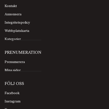
Rysk musiktolkning upplevs som mekanisk, teknisk
och briljant. Den knyts till hotfull maskulinitet och
Kontakt
stränghet. Ungersk musik upplevs som mer lekfull
Annonsera
medan den estniska är mer öppen och den finska
Integritetspolicy
kreativ. Alltså i linje med de stereo­typer som råder.
Vilket även gäller för musikstudenternas syn på
Webbplatskarta
utbildningens patriarkala struktur, där auktoritära
Kategorier
mästar–lärling-roller dominerar.
En passus refererar till Christna Scharffs teori om
PRENUMERATION
den klassiska musikens arbetsmarknad som
”präglad av nyliberala föreställningar om att
Prenumerera
musiker ska sälja sig själva som varor på en
Mina sidor
marknad i fri konkurrens”. Henry Giroux får tillägga
att ”högre utbildning (i tider av nyliberalism)
FÖLJ OSS
kommodifieras på en marknad, genom att till
exempel framställas som ’internationell’ […] denna
Facebook
process försvårar demokratiska och kritiska
Instagram
perspektiv”.