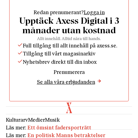
”omförhandlingen” upp, och genom boken får vi den
Redan prenumerant?
Logga in
serverad i alla möjliga konstellationer.
Upptäck Axess Digital i 3
En annan sammanfattning skulle kunna vara: ”Alla
är osäkra på hur de ska kommunicera nu för tiden.”
månader utan kostnad
Bokens tema är nämligen främst gammal hederlig
Allt innehåll. Alltid nära till hands.
kommunikation. Hur förhåller sig människor och
Full tillgång till allt innehåll på axess.se.
kulturella institutioner till nya (och halvgamla)
Tillgång till vårt magasinarkiv
medier?
Nyhetsbrev direkt till din inbox
Vi får också, indirekt, en inblick i hur humanistiska
Prenumerera
akademiker kommunicerar med varandra. Ibland
Se alla våra erbjudanden
med ett onödigt grumligt språk. Inte sällan med
implicita värderingar. När de kulturella värdena
kombineras med orden ”nyliberal” och ”marknad”
får betydelsen liksom av en självklarhet negativa
konnotationer.
Kulturarv
Medier
Musik
I något mindre omfattning än väntat handlar
Läs mer:
Ett ömsint fadersporträtt
antologin också om klassisk musik. Ett och annat lär
Läs mer:
En politisk Manns betraktelser
man sig. De flesta texterna använder dock musiken