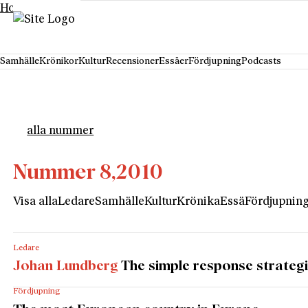
Hoppa till innehåll
Samhälle
Krönikor
Kultur
Recensioner
Essäer
Fördjupning
Podcasts
alla nummer
Nummer 8,
2010
Visa alla
Ledare
Samhälle
Kultur
Krönika
Essä
Fördjupnin
Ledare
Johan Lundberg
The simple response strateg
Fördjupning