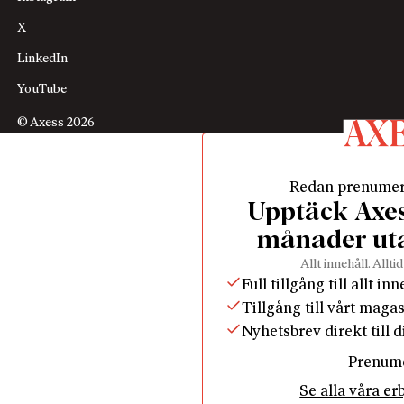
X
LinkedIn
YouTube
© Axess 2026
Redan prenume
Upptäck Axess
månader ut
Allt innehåll. Alltid
Full tillgång till allt in
Tillgång till vårt maga
Nyhetsbrev direkt till 
Prenum
Se alla våra e