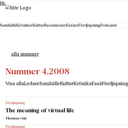
Hoppa till innehåll
Samhälle
Krönikor
Kultur
Recensioner
Essäer
Fördjupning
Podcasts
alla nummer
Nummer 4,
2008
Visa alla
Ledare
Samhälle
Kultur
Krönika
Essä
Fördjupnin
Fördjupning
The meaning of virtual life
Thomas Gür
Fördjupning