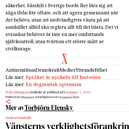
säkerhet. Särskilt i Sverige borde fler lära sig att
säga ifrån lite oftare, och att agera gemensamt när
det behövs, utan att nödvändigtvis vänta på att
samhället alltid ska reglera allt till det bästa. Det vi
svenskar behöver är inte en mer omfattande
självkontroll, utan tvärtom ett större mått av
civilkurage.
Antisemitism
Demokrati
Medier
Yttrandefrihet
Läs mer:
Språket är nyckeln till historien
Läs mer:
En dogmatisk optimism
Från tidningen:
Artikeln är publicerad i
nummer 1, 2013
.
Publicerad:
Uppdaterad:
28 januari 2013
16 januari 2026
Mer av
Torbjörn Elensky
Inrikes
Samhälle
Vänsterns verklighetsförankri