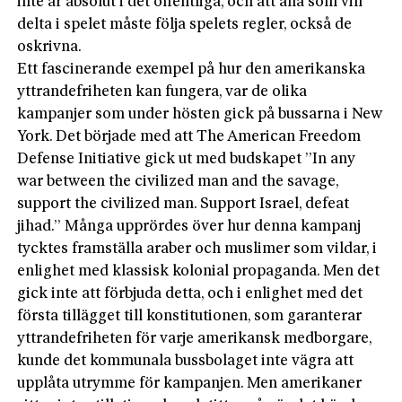
inte är absolut i det offentliga, och att alla som vill
delta i spelet måste följa spelets regler, också de
oskrivna.
Ett fascinerande exempel på hur den amerikanska
yttrandefriheten kan fungera, var de olika
kampanjer som under hösten gick på bussarna i New
York. Det började med att The American Freedom
Defense Initiative gick ut med budskapet ”In any
war between the civilized man and the savage,
support the civilized man. Support Israel, defeat
jihad.” Många upprördes över hur denna kampanj
tycktes framställa araber och muslimer som vildar, i
enlighet med klassisk kolonial propaganda. Men det
gick inte att förbjuda detta, och i enlighet med det
första tillägget till konstitutionen, som garanterar
yttrandefriheten för varje amerikansk medborgare,
kunde det kommunala bussbolaget inte vägra att
upplåta utrymme för kampanjen. Men amerikaner