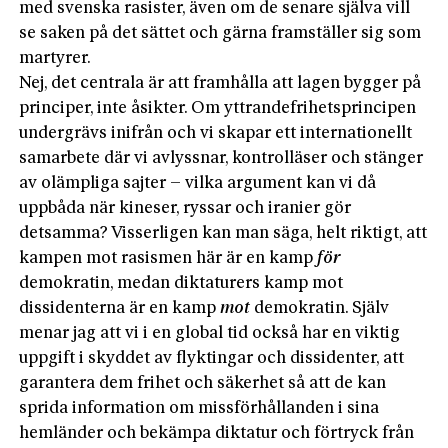
med svenska rasister, även om de senare själva vill
se saken på det sättet och gärna framställer sig som
martyrer.
Nej, det centrala är att framhålla att lagen bygger på
principer, inte åsikter. Om yttrandefrihetsprincipen
undergrävs inifrån och vi skapar ett internationellt
samarbete där vi avlyssnar, kontrolläser och stänger
av olämpliga sajter – vilka argument kan vi då
uppbåda när kineser, ryssar och iranier gör
detsamma? Visserligen kan man säga, helt riktigt, att
kampen mot rasismen här är en kamp
för
demokratin, medan diktaturers kamp mot
dissidenterna är en kamp
mot
demokratin. Själv
menar jag att vi i en global tid också har en viktig
uppgift i skyddet av flyktingar och dissidenter, att
garantera dem frihet och säkerhet så att de kan
sprida information om missförhållanden i sina
hemländer och bekämpa diktatur och förtryck från