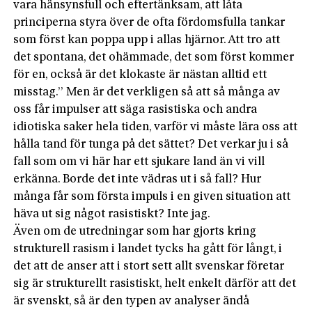
vara hänsynsfull och eftertänksam, att låta
principerna styra över de ofta fördomsfulla tankar
som först kan poppa upp i allas hjärnor. Att tro att
det spontana, det ohämmade, det som först kommer
för en, också är det klokaste är nästan alltid ett
misstag.” Men är det verkligen så att så många av
oss får impulser att säga rasistiska och andra
idiotiska saker hela tiden, varför vi måste lära oss att
hålla tand för tunga på det sättet? Det verkar ju i så
fall som om vi här har ett sjukare land än vi vill
erkänna. Borde det inte vädras ut i så fall? Hur
många får som första impuls i en given situation att
häva ut sig något rasistiskt? Inte jag.
Även om de utredningar som har gjorts kring
strukturell rasism i landet tycks ha gått för långt, i
det att de anser att i stort sett allt svenskar företar
sig är strukturellt rasistiskt, helt enkelt därför att det
är svenskt, så är den typen av analyser ändå