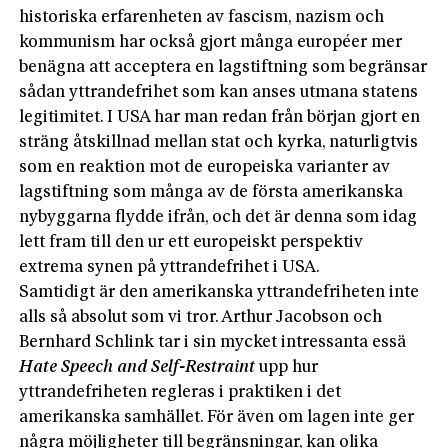
historiska erfarenheten av fascism, nazism och
kommunism har också gjort många européer mer
benägna att acceptera en lagstiftning som begränsar
sådan yttrandefrihet som kan anses utmana statens
legitimitet. I USA har man redan från början gjort en
sträng åtskillnad mellan stat och kyrka, naturligtvis
som en reaktion mot de europeiska varianter av
lagstiftning som många av de första amerikanska
nybyggarna flydde ifrån, och det är denna som idag
lett fram till den ur ett europeiskt perspektiv
extrema synen på yttrandefrihet i USA.
Samtidigt är den amerikanska yttrandefriheten inte
alls så absolut som vi tror. ­Arthur Jacobson och
Bernhard Schlink tar i sin mycket intressanta essä
Hate Speech and Self-Restraint
upp hur
yttrandefriheten regleras i praktiken i det
amerikanska samhället. För även om lagen inte ger
några möjligheter till begränsningar, kan olika