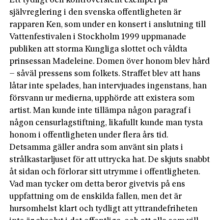
Ett tydligt och kontroversiellt exempel på
självreglering i den svenska offentligheten är
rapparen Ken, som under en konsert i anslutning till
Vattenfestivalen i Stockholm 1999 uppmanade
publiken att storma Kungliga slottet och våldta
prinsessan Madeleine. Domen över honom blev hård
– såväl pressens som folkets. Straffet blev att hans
låtar inte spelades, han intervjua­des ingenstans, han
försvann ur medierna, upphörde att existera som
artist. Man kunde inte tillämpa någon paragraf i
någon censurlagstiftning, likafullt kunde man tysta
honom i offentligheten under flera års tid.
Detsamma gäller andra som använt sin plats i
strålkastarljuset för att uttrycka hat. De skjuts snabbt
åt sidan och förlorar sitt utrymme i offentligheten.
Vad man tycker om detta beror givetvis på ens
uppfattning om de enskilda fallen, men det är
hursomhelst klart och tydligt att yttrandefriheten