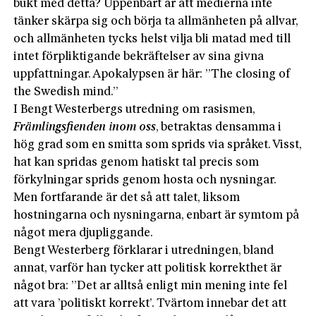
bukt med detta? Uppenbart är att medierna inte
tänker skärpa sig och börja ta allmänheten på allvar,
och allmänheten tycks helst vilja bli matad med till
intet förpliktigande bekräftelser av sina givna
uppfattningar. Apokalypsen är här: ”The closing of
the Swedish mind.”
I Bengt Westerbergs utredning om rasismen,
Främlingsfienden inom oss
, betraktas densamma i
hög grad som en smitta som sprids via språket. Visst,
hat kan spridas genom hatiskt tal precis som
förkylningar sprids genom hosta och nysningar.
Men fortfarande är det så att talet, liksom
hostningarna och nysningarna, enbart är symtom på
något mera djupliggande.
Bengt Westerberg förklarar i utredningen, bland
annat, varför han tycker att politisk korrekthet är
något bra: ”Det ar alltså enligt min mening inte fel
att vara ’politiskt korrekt’. Tvärtom innebar det att