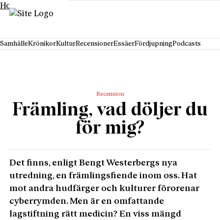
Hoppa till innehåll
Samhälle
Krönikor
Kultur
Recensioner
Essäer
Fördjupning
Podcasts
Recension
Främling, vad döljer du
för mig?
Det finns, enligt Bengt Westerbergs nya
utredning, en främlingsfiende inom oss. Hat
mot andra hudfärger och kulturer förorenar
cyberrymden. Men är en omfattande
lagstiftning rätt medicin? En viss mängd