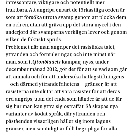
intressantare, viktigare och poten­tiellt mer
fruktbara. Att angripa enbart de förkastliga orden är
som att försöka utrota svamp genom att plocka dem
en och en, utan att gräva upp det stora mycel i den
underjord där svamparna verkligen lever och genom
vilken de faktiskt sprids.
Problemet när man angriper det rasistiska talet,
yttranden och formuleringar, och inte minst när
man, som i
Aftonbladets
kampanj nyss, under
december månad 2012, gör det för att se vad som går
att anmäla och för att undersöka hatlagstiftningens
– och därmed yttrandefrihetens – gränser, är att
rasisterna inte slutar att vara rasister för att deras
ord angrips, utan det enda som händer är att de lär
sig hur man kan yttra sig ostraffat. Så skapas nya
varianter av kodat språk, där yttranden och
påståenden visserligen håller sig inom lagens
gränser, men samtidigt är fullt begripliga för alla