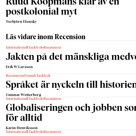
Ruud Koopmans klär av en
postkolonial myt
Torbjörn Elensky
Läs vidare inom Recension
Internationell fackbok
Recension
Jakten på det mänskliga medv
Erik W Larsson
Recension
Svensk fackbok
Språket är nyckeln till historie
Gunnar Wetterberg
Internationell fackbok
Recension
Globaliseringen och jobben s
för alltid
Karin Henriksson
Internationell fackbok
Recension