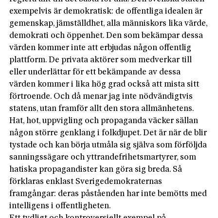
exempelvis är demokratisk: de ­of­fentliga idealen är
gemenskap, jämställdhet, ­alla människors lika värde,
demokrati och ­öppenhet. Den som bekämpar dessa
värden kommer inte att erbjudas någon ­offentlig
plattform. De privata aktörer som medverkar till
eller underlättar för ett bekämpande av dessa
värden kommer i lika hög grad också att mista sitt
förtroende. Och då menar jag inte nödvändigtvis
statens, utan framför allt den stora allmänhetens.
Hat, hot, uppvigling och propaganda väcker sällan
någon större genklang i folkdjupet. Det är när de blir
tystade och kan börja utmåla sig själva som förföljda
sanningssägare och yttrandefrihetsmartyrer, som
hatiska propagandister kan göra sig breda. Så
förklaras enklast Sverigedemokraternas
framgångar: deras påståenden har inte bemötts med
intelligens i offentligheten.