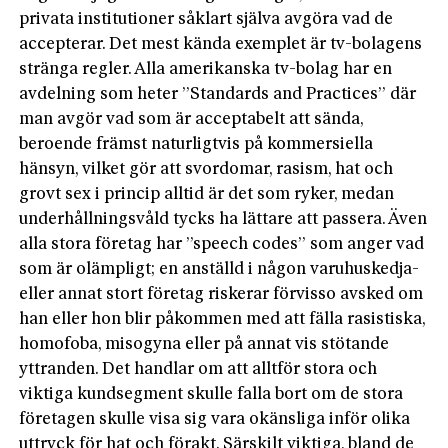
privata institutioner såklart själva avgöra vad de
accepterar. Det mest kända exemplet är tv-bolagens
stränga regler. Alla amerikanska tv-­bolag har en
avdelning som heter ”Standards and Practices” där
man avgör vad som är acceptabelt att sända,
beroende främst naturligtvis på kommersiella
hänsyn, vilket gör att svordomar, rasism, hat och
grovt sex i princip alltid är det som ryker, medan
underhållningsvåld tycks ha lättare att passera. Även
alla stora företag har ”speech codes” som anger vad
som är olämpligt; en anställd i någon varuhuskedja­
eller annat stort företag riskerar förvisso avsked om
han eller hon blir påkommen med att fälla rasistiska,
homofoba, misogyna eller på annat vis stötande
yttranden. Det handlar om att alltför stora och
viktiga kundsegment skulle falla bort om de stora
företagen skulle visa sig vara okänsliga inför olika
uttryck för hat och förakt. Särskilt viktiga, bland de