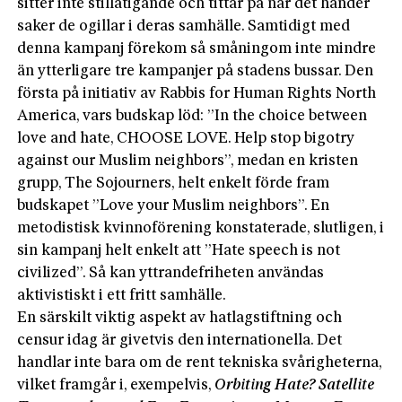
sitter inte stillatigande och tittar på när det händer
saker de ogillar i deras samhälle. Samtidigt med
denna kampanj förekom så småningom inte mindre
än ytterligare tre kampanjer på stadens bussar. Den
första på initiativ av Rabbis for Human Rights North
America, vars budskap löd: ”In the choice between
love and hate, CHOOSE LOVE. Help stop bigotry
against our Muslim neighbors”, medan en kristen
grupp, The Sojourners, helt enkelt förde fram
budskapet ”Love your Muslim neighbors”. En
metodistisk kvinnoförening konstaterade, slutligen, i
sin kampanj helt enkelt att ”Hate speech is not
civiliz­ed”. Så kan yttrandefriheten användas
aktivistiskt i ett fritt samhälle.
En särskilt viktig aspekt av hatlagstiftning och
censur idag är givetvis den internationella. Det
handlar inte bara om de rent tekniska svårigheterna,
vilket framgår i, exempelvis,
Orbiting Hate? Satellite