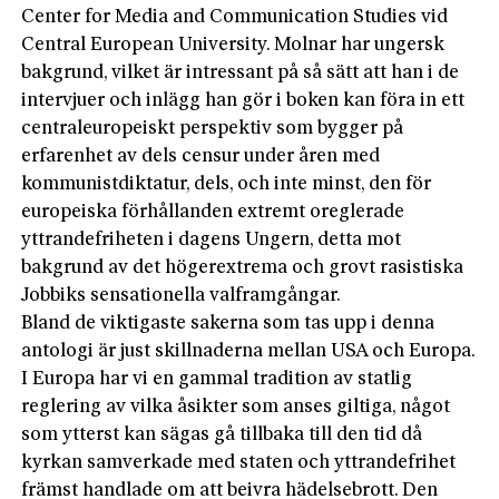
Center for Media and Communication Studies vid
Central European University. Molnar har ungersk
bakgrund, vilket är intressant på så sätt att han i de
intervjuer och inlägg han gör i boken kan föra in ett
centraleuropeiskt perspektiv som bygger på
erfarenhet av dels censur under åren med
kommunistdiktatur, dels, och inte minst, den för
europeiska förhållanden extremt oreglerade
yttrandefriheten i dagens Ungern, detta mot
bakgrund av det högerextrema och grovt rasistiska
Jobbiks sensationella valframgångar.
Bland de viktigaste sakerna som tas ­upp i denna
antologi är just ­skillnader­na mellan USA och Europa.
I Europa har vi en gammal tradition av statlig
reglering av vilka åsikter som anses giltiga, något
som ytterst kan sägas gå tillbaka till den tid då
kyrkan samverkade med staten och yttrande­frihet
främst handlade om att beivra hädelsebrott. Den