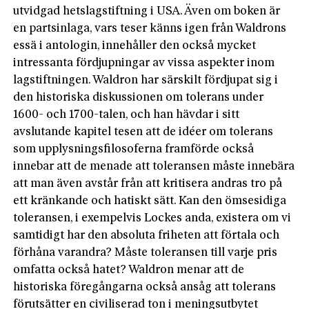
utvidgad hetslagstiftning i USA. Även om boken är
en partsinlaga, vars teser känns igen från Waldrons
essä i antologin, innehåller den också mycket
intressanta fördjupningar av vissa aspekter inom
lagstiftningen. Waldron har särskilt fördjupat sig i
den historiska diskussionen om tolerans under
1600- och 1700-­talen, och han hävdar i sitt
avslutande kapitel tesen att de idéer om tolerans
som upplysningsfilosoferna framförde också
innebar att de menade att toleransen måste innebära
att man även avstår från att kritisera andras tro på
ett kränkande och hatiskt sätt. Kan den ömsesidiga
toleransen, i exempelvis Lockes anda, existera om vi
samtidigt har den absoluta friheten att förtala och
förhåna varandra? Måste toleransen till varje pris
omfatta också hatet? Waldron menar att de
historiska föregångarna också ansåg att tolerans
förutsätter en civiliserad ton i meningsutbytet