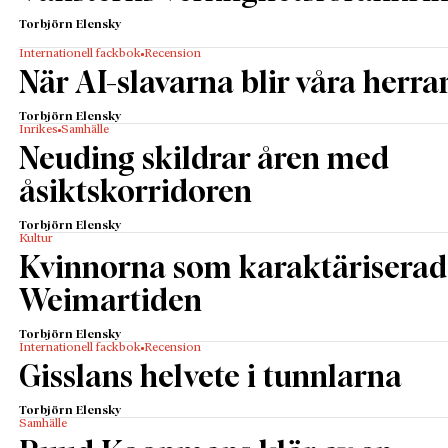
Torbjörn Elensky
Internationell fackbok
Recension
När AI-slavarna blir våra herra
Torbjörn Elensky
Inrikes
Samhälle
Neuding skildrar åren med
åsiktskorridoren
Torbjörn Elensky
Kultur
Kvinnorna som karaktärisera
Weimartiden
Torbjörn Elensky
Internationell fackbok
Recension
Gisslans helvete i tunnlarna
Torbjörn Elensky
Samhälle