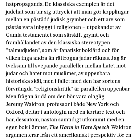
hatpropaganda. De klassiska exemplen är det
judehat som tar sig uttryck i att man gör kopplingar
mellan en påstådd judisk grymhet och ett arv som
påstås vara inbyggt i religionen – utpekandet av
Gamla testamentet som särskilt grymt, och
framhållandet av den klassiska stereotypen
”talmudjuden”, som är fanatiskt boklärd och för
vilken inga andra än rättrogna judar räknas. Jag är
tveksam till svepande paralleller mellan hatet mot
judar och hatet mot muslimer, av uppenbara
historiska skäl, men i fallet med den här sortens
förvrängda ”religionskritik” är parallellen uppenbar.
Men frågan är då om den bör vara olaglig.
Jeremy Waldron, professor i både New York och
Oxford, deltar i antologin med en kortare text och
har, dessutom, nästan samtidigt utkommit med en
egen bok i ämnet,
The Harm in Hate Speech
. Waldron
argumenterar från ett amerikanskt perspektiv för en