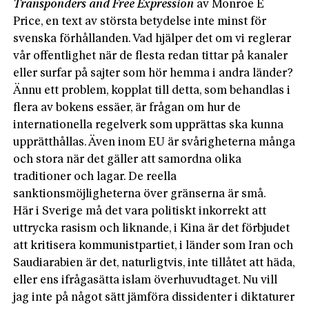
Transponders and Free Expression
av Monroe E
Price, en text av största betydelse inte minst för
svenska förhållanden. Vad hjälper det om vi reglerar
vår offentlighet när de flesta redan tittar på kanaler
eller surfar på sajter som hör hemma i andra länder?
Ännu ett problem, kopplat till detta, som behandlas i
flera av bokens essäer, är frågan om hur de
internationella regelverk som upprättas ska kunna
upprätthållas. Även inom EU är svårigheterna många
och stora när det gäller att samordna olika
traditioner och lagar. De reella
sanktionsmöjligheterna över gränserna är små.
Här i Sverige må det vara politiskt inkorrekt att
uttrycka rasism och liknande, i Kina är det förbjudet
att kritisera kommunistpartiet, i länder som Iran och
Saudiarabien är det, naturligtvis, inte tillåtet att häda,
eller ens ifrågasätta islam överhuvudtaget. Nu vill
jag inte på något sätt jämföra dissidenter i diktaturer