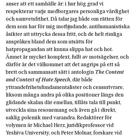
anser att ett samhälle är: i hur hög grad vi
respekterar varje medborgares personliga värdighet
och samvetsfrihet. Då talar jag både om rätten för
dem som har för mig motbjudande, antihumanistiska
åsikter att uttrycka dessa fritt, och de helt rimliga
anspråken bland dem som utsätts för
hatpropagandan att kunna slippa hat och hot.
Ämnet är mycket komplext, fullt av motsägelser, och
därför är det välkommet att det angrips på ett så
brett och sammansatt sätt i antologin
The Content
and Context of Hate Speech
, där både
yttrandefrihetsfundamentalister och censurivrare,
liksom många andra på olika positioner längs den
glidande skalan där emellan, tillåts tala till punkt,
utveckla sina resonemang och även gå i direkt,
saklig polemik med varandra. Redaktörer för
volymen är Michael Herz, juridikprofessor vid
Yeshiva University, och Peter Molnar, forskare vid