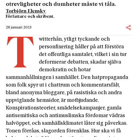
otrevligheter och dumheter måste vi tåla.
Torbjörn Elensky
Författare och skribent.
28 januari 2013
T
witterhån, ytligt tyckande och
personfixering håller på att förstöra
det offentliga samtalet, vilket i sin tur
deformerar debatten, skadar själva
demokratin och hotar
sammanhållningen i samhället. Den hatpropaganda
som folk spyr ut i chattrum och kommentarsfält,
bland anonyma bloggare, på rasistiska och andra
uppviglande hemsidor, är motbjudande.
Konspirationsteorier, smädelsekampanjer, gamla
antisemitiska och antimuslimska fördomar vädras
halvöppet, och samhällsklimatet låter sig påverkas.
Tonen förråas, slagorden förenklas. Hur ska vi få