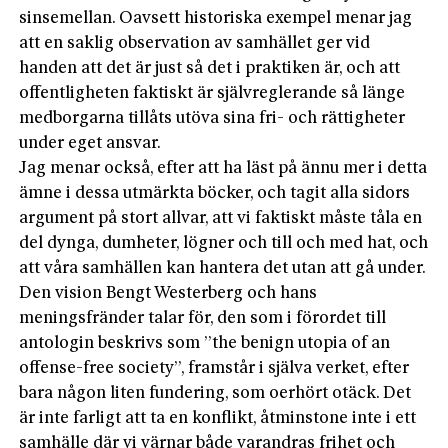
sinsemellan. Oavsett historiska exempel menar jag
att en saklig observation av samhället ger vid
handen att det är just så det i praktiken är, och att
offentligheten faktiskt är självreglerande så länge
medborgarna tillåts utöva sina fri- och rättigheter
under eget ansvar.
Jag menar också, efter att ha läst på ännu mer i detta
ämne i dessa utmärkta böcker, och tagit alla sidors
argument på stort allvar, att vi faktiskt måste tåla en
del dynga, dumheter, lögner och till och med hat, och
att våra samhällen kan hantera det utan att gå under.
Den vision Bengt Westerberg och hans
meningsfränder talar för, den som i förordet till
antologin beskrivs som ”the benign utopia of an
offense-free society”, framstår i själva verket, efter
bara någon liten fundering, som oerhört otäck. Det
är inte farligt att ta en konflikt, åtminstone inte i ett
samhälle där vi värnar både varandras frihet och