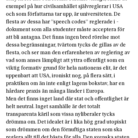
exempel på hur civilsamhället självreglerar i USA
och som författarna tar upp, är universiteten. De
flesta av dessa har ”speech codes” reglerade i ­
dokument som alla studenter måste ­acceptera för
att bli antagna. Det finns ­ingen bred rörelse mot
dessa begränsningar, tvärtom tycks de gillas av de
flesta, och ser man den erfarenheten av reglering av
vad som anses lämpligt att yttra offentligt som en
viktig formativ grund för hela nationens elit, är det
uppenbart att USA, ironiskt nog, på flera sätt, i
praktiken om än inte enligt lagens bokstav, har en
hårdare praxis än många länder i Europa.
Men det finns inget land där stat och ­of­fentlighet är
helt neutral. Inget samhälle är det totalt
transparenta käril som vissa nyliberaler tycks
drömma om. Det idea­let är i lika hög grad utopiskt
som drömmen om den förnuftiga staten som ska
reglera allt till det bästa för alla. Den svenska staten