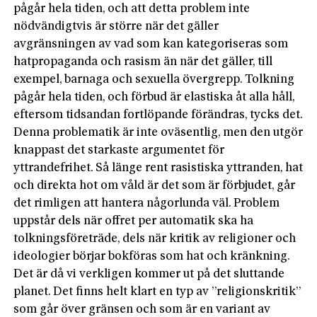
pågår hela tiden, och att detta problem inte
nödvändigtvis är större när det gäller
avgränsningen av vad som kan kategoriseras som
hatpropaganda och rasism än när det gäller, till
exempel, barnaga och sexuella övergrepp. Tolkning
pågår hela tiden, och förbud är elastiska åt alla håll,
eftersom tidsandan fortlöpande förändras, tycks det.
Denna problematik är inte oväsentlig, men den utgör
knappast det starkaste argumentet för
yttrandefrihet. Så länge rent rasistiska yttranden, hat
och direkta hot om våld är det som är förbjudet, går
det rimligen att hantera någorlunda väl. Problem
uppstår dels när offret per automatik ska ha
tolkningsföreträde, dels när kritik av religioner och
ideologier börjar bokföras som hat och kränkning.
Det är då vi verkligen kommer ut på det sluttande
planet. Det finns helt klart en typ av ”reli­gionskritik”
som går över gränsen och som är en variant av