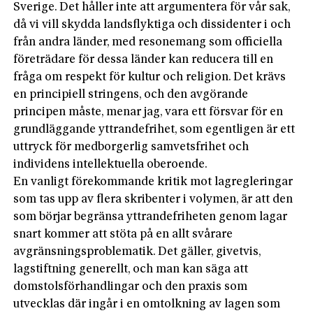
Sverige. Det håller inte att argumentera för vår sak,
då vi vill skydda landsflyktiga och dissidenter i och
från andra länder, med resonemang som officiella
företrädare för dessa länder kan reducera till en
fråga om respekt för kultur och religion. Det krävs
en principiell stringens, och den avgörande
principen måste, menar jag, vara ett försvar för en
grundläggande yttrandefrihet, som egentligen är ett
uttryck för medborgerlig samvetsfrihet och
individens intellektuella oberoende.
En vanligt förekommande kritik mot lagregleringar
som tas upp av flera skribenter i volymen, är att den
som börjar begränsa yttrandefriheten genom lagar
snart kommer att stöta på en allt svårare
avgränsningsproblematik. Det gäller, givetvis,
lagstiftning generellt, och man kan säga att
domstolsförhandlingar och den praxis som
utvecklas där ingår i en omtolkning av lagen som