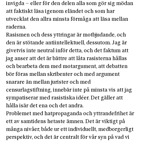
invigda – eller för den delen alla som gör sig mödan
att faktiskt läsa igenom eländet och som har
utvecklat den allra minsta förmåga att läsa mellan
raderna.
Rasismen och dess yttringar är motbjudande, och
den är stötande antiintellektuell, dessutom. Jag är
givetvis inte neutral inför detta, och det faktum att
jag anser att det är bättre att låta rasisterna hållas
och bearbeta dem med motargument, att debatten
bör föras mellan skribenter och med argument
snarare än mellan jurister och med
censurlagstiftning, innebär inte på minsta vis att jag
sympatiserar med rasistiska idéer. Det gäller att
hålla isär det ena och det andra.
Problemet med hatpropaganda och yttrandefrihet är
ett av samtidens hetaste ämnen. Det är viktigt på
många nivåer, både ur ett individuellt, medborgerligt
perspektiv, och det är centralt för vår syn på vad vi