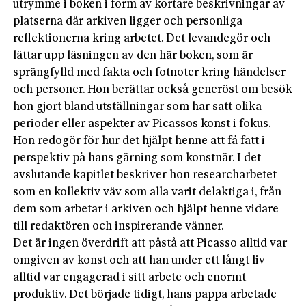
utrymme i boken i form av kortare beskrivningar av
platserna där arkiven ligger och personliga
reflektionerna kring arbetet. Det levandegör och
lättar upp läsningen av den här boken, som är
sprängfylld med fakta och fotnoter kring händelser
och personer. Hon berättar också generöst om besök
hon gjort bland utställningar som har satt olika
perioder eller aspekter av Picassos konst i fokus.
Hon redogör för hur det hjälpt henne att få fatt i
perspektiv på hans gärning som konstnär. I det
avslutande kapitlet beskriver hon researcharbetet
som en kollektiv väv som alla varit delaktiga i, från
dem som arbetar i arkiven och hjälpt henne vidare
till redaktören och inspirerande vänner.
Det är ingen överdrift att påstå att Picasso alltid var
omgiven av konst och att han under ett långt liv
alltid var engagerad i sitt arbete och enormt
produktiv. Det började tidigt, hans pappa arbetade