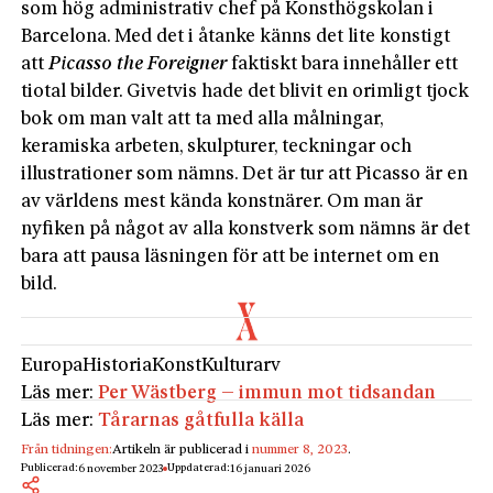
som hög administrativ chef på Konsthögskolan i
Barcelona. Med det i åtanke känns det lite konstigt
att
Picasso the Foreigner
faktiskt bara innehåller ett
tiotal bilder. Givetvis hade det blivit en orimligt tjock
bok om man valt att ta med alla målningar,
keramiska arbeten, skulpturer, teckningar och
illustrationer som nämns. Det är tur att Picasso är en
av världens mest kända konstnärer. Om man är
nyfiken på något av alla konstverk som nämns är det
bara att pausa läsningen för att be internet om en
bild.
Europa
Historia
Konst
Kulturarv
Läs mer:
Per Wästberg – immun mot tidsandan
Läs mer:
Tårarnas gåtfulla källa
Från tidningen:
Artikeln är publicerad i
nummer 8, 2023
.
Publicerad:
Uppdaterad:
6 november 2023
16 januari 2026