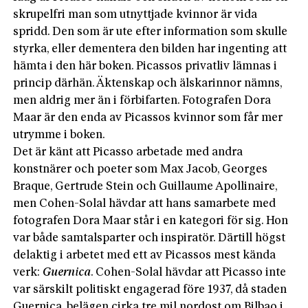
skrupelfri man som utnyttjade kvinnor är vida
spridd. Den som är ute efter information som skulle
styrka, eller dementera den bilden har ingenting att
hämta i den här boken. Picassos privatliv lämnas i
princip därhän. Äktenskap och älskarinnor nämns,
men aldrig mer än i förbifarten. Fotografen Dora
Maar är den enda av Picassos kvinnor som får mer
utrymme i boken.
Det är känt att Picasso arbetade med andra
konstnärer och poeter som Max Jacob, Georges
Braque, Gertrude Stein och Guillaume Apollinaire,
men Cohen-Solal hävdar att hans samarbete med
fotografen Dora Maar står i en kategori för sig. Hon
var både samtalsparter och inspiratör. Därtill högst
delaktig i arbetet med ett av Picassos mest kända
verk:
Guernica
. Cohen-Solal hävdar att Picasso inte
var särskilt politiskt engagerad före 1937, då staden
Guernica, belägen cirka tre mil nordost om Bilbao i