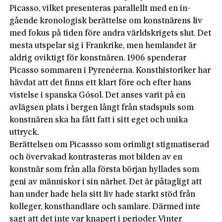
Picasso, vilket presenteras parallellt med en in­
gående­ kronologisk berättelse om konstnärens liv
med fokus på tiden före andra världskrigets slut. Det
mesta utspelar sig i Frankrike, men hemlandet är
aldrig oviktigt för konstnären. 1906 spenderar
Picasso sommaren i Pyrenéer­na. Konsthistoriker har
hävdat att det finns ett klart före och efter hans
vistelse i spanska Gósol. Det anses varit på en
avlägsen plats i bergen långt från stadspuls som
konstnären ska ha fått fatt i sitt eget och unika
uttryck.
Berättelsen om Picassso som orimligt stigmatiserad
och övervakad kontrasteras mot bilden av en
konstnär som från alla första början hyllades som
geni av människor i sin närhet. Det är påtagligt att
han under hade hela sitt liv hade starkt stöd från
kolleger, konsthandlare och samlare. Därmed inte
sagt att det inte var knapert i perioder. Vinter