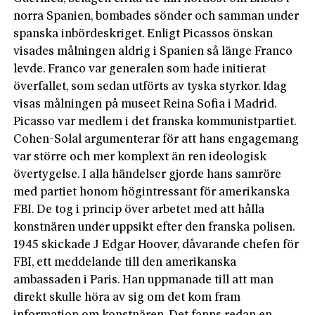
norra Spanien, bombades sönder och samman under
spanska inbördeskriget. Enligt Picassos önskan
visades målningen aldrig i Spanien så länge Franco
levde. Franco var generalen som hade initierat
överfallet, som sedan utförts av tyska styrkor. Idag
visas målningen på museet Reina Sofia i Madrid.
Picasso var medlem i det franska kommunistpartiet.
Cohen-Solal argumenterar för att hans engagemang
var större och mer komplext än ren ideo­logisk
övertygelse. I alla händelser gjorde hans samröre
med partiet honom högintressant för amerikanska
FBI. De tog i princip över arbetet med att hålla
konstnären under uppsikt efter den franska polisen.
1945 skickade J Edgar Hoover, dåvarande chefen för
FBI, ett meddelande till den amerikanska
ambassaden i Paris. Han uppmanade till att man
direkt skulle höra av sig om det kom fram