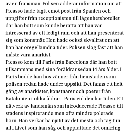
av en fransman. Polisen adderar information om att
Picasso hade tagit emot post från Spanien och
uppgifter från receptionisten till lägenhetshotellet
där han bott som kunde berätta att han var
intresserad av ett ledigt rum och att han presenterat
sig som konstnär. Hon hade också skvallrat om att
han har oregelbundna tider. Polisen slog fast att han
måste vara anarkist.
Picasso kom till Paris från Barcelona där han bott
tillsammans med sina föräldrar sedan 14 års ålder. I
Paris bodde han hos vänner från hemstaden som
polisen redan hade under uppsikt. Det fanns ett helt
gäng av anarkister, konstnärer och poeter från
Katalonien i olika åldrar i Paris vid den här tiden. Ett
nätverk av landsmän som introducerade Picasso till
stadens inspirerande men ofta mindre polerade
hörn. Han verkar ha njutit av det mesta och tagit in
allt. Livet som han såg och uppfattade det omkring