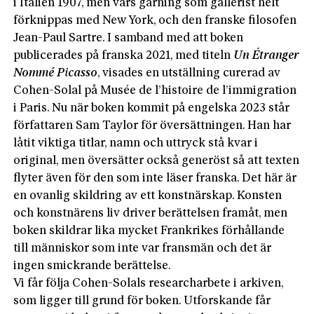
i Italien 1907, men vars gärning som gallerist helt
förknippas med New York, och den franske filosofen
Jean-Paul Sartre. I samband med att boken
publicerades på franska 2021, med titeln
Un Étranger
Nommé Picasso
, visades en utställning curerad av
Cohen-Solal på Musée de l’histoire de l’immigration
i Paris. Nu när boken kommit på engelska 2023 står
författaren Sam Taylor för översättningen. Han har
låtit viktiga titlar, namn och uttryck stå kvar i
original, men översätter också generöst så att texten
flyter även för den som inte läser franska. Det här är
en ovanlig skildring av ett konstnärskap. Konsten
och konstnärens liv driver berättelsen framåt, men
boken skildrar lika mycket Frankrikes förhållande
till människor som inte var fransmän och det är
ingen smickrande berättelse.
Vi får följa Cohen-Solals researcharbete i arkiven,
som ligger till grund för boken. Utforskande får