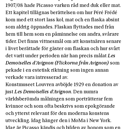
1907/08 hade Picasso varken råd med duk eller mat.
Ett kapitel tillägnas berättelsen om hur Péré Frédé
kom med ett stort lass kol, mat och en flaska absint
som aldrig öppnades. Flaskan flyttades med från
hem till hem som en påminnelse om andra, svårare
tider. Det finns vittnesmål om att konstnären senare
i livet berättade för gäster om flaskan och hur svårt
det varit under perioden när han precis målat
Les
Demoiselles d’Avignon (Flickorna från Avignon)
som
pekade i en estetisk riktning som ingen annan
verkade vara intresserad av.
Konstmuseet Louvren avböjde 1929 en donation av
just
Les Demoiselles d’Avignon
. Den numra
världsberömda målningen som porträtterar fem
kvinnor och som ofta beskrivs som epokgörande
och ytterst relevant för den moderna konstens
utveckling. Idag hänger den i MoMa i New York.
Idag är Picasso kändis och bilden av honom som en