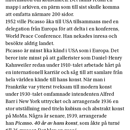
information om konstnären. Det fanns redan en
mapp i arkiven, en pärm som till sist skulle komma
att omfatta närmare 200 sidor.
1952 ville Picasso åka till USA tillsammans med en
delegation från Europa för att delta i en konferens,
World Peace­ Conference. Han nekades inresa och
besökte aldrig landet.
Picasso är minst lika känd i USA som i Europa. Det
beror inte minst på att gallerister som Daniel-Henry
Kahnweiler redan under 1910-talet arbetade hårt på
en internationell karriär och såg till att samlare från
hela världen kände till hans konst. När man i
Frankrike var ytterst tveksam till modern konst
under 1930-talet omfamnade intendenten Alfred
Barr i New York uttrycket och arrangerade 1936 en
stor utställning med titeln kubism och abstrakt konst
på MoMa. Några år senare, 1939, arrangerade
han
Picasso. 40 år av hans konst
, som åkte på turné