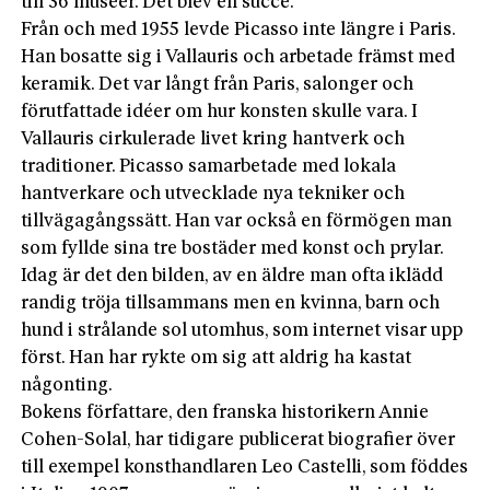
till 36 museer. Det blev en succé.
Från och med 1955 levde Picasso inte längre i Paris.
Han bosatte sig i Vallauris och arbetade främst med
keramik. Det var långt från Paris, salonger och
förutfattade idéer om hur konsten skulle vara. I
Vallauris cirkulerade livet kring hantverk och
traditioner. Picasso samarbetade med lokala
hantverkare och utvecklade nya tekniker och
tillvägagångssätt. Han var också en förmögen man
som fyllde sina tre bostäder med konst och prylar.
Idag är det den bilden, av en äldre man ofta iklädd
randig tröja tillsammans men en kvinna, barn och
hund i strålande sol utomhus, som internet visar upp
först. Han har rykte om sig att aldrig ha kastat
någonting.
Bokens författare, den franska historikern Annie
Cohen-Solal, har tidigare publicerat biografier över
till exempel konsthandlaren Leo Castelli, som föddes