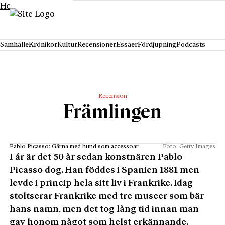
Hoppa till innehåll
Samhälle
Krönikor
Kultur
Recensioner
Essäer
Fördjupning
Podcasts
Recension
Främlingen
Pablo Picasso: Gärna med hund som accessoar.
Foto: Getty Images
I år är det 50 år sedan konstnären Pablo
Picasso dog. Han föddes i Spanien 1881 men
levde i princip hela sitt liv i Frankrike. Idag
stoltserar Frankrike med tre museer som bär
hans namn, men det tog lång tid innan man
gav honom något som helst erkännande.