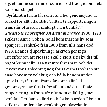
sig, ett ämne som rinner som en röd tråd genom hela
konstnärskapet.
”Byråkratin framstår som i alla led genomsyrad av
förakt för allt utländskt. Tilltalet i rapporteringen
framstår ofta som enfaldigt, men benhårt.”
I
Picasso the Foreigner. An Artist in France
, 1900–1973
skildrar Annie Cohen-Solal konstnärens liv som
spanjor i Frankrike från 1900 fram tills hans död
1973. Hennes djupdykning i arkiven ger inga
uppgifter om att Picasso skulle gjort sig skyldig till
något kriminellt. Han var inte fransman och det
verkar varit anledning nog för säkerhetspolisen att
anse honom tvivelaktig och hålla honom under
uppsikt. Byråkratin framstår som i alla led
genomsyrad av förakt för allt utländskt. Tilltalet i
rapporteringen framstår ofta som enfaldigt, men
benhårt. Det fanns alltid makt bakom orden. I boken
skildras hur den här bevakningen påverkade