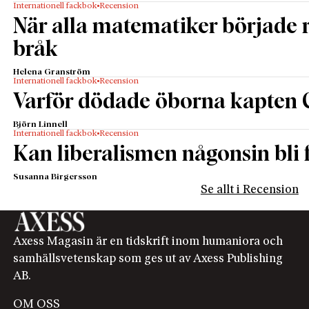
Internationell fackbok
Recension
När alla matematiker började
bråk
Helena Granström
Internationell fackbok
Recension
Varför dödade öborna kapten 
Björn Linnell
Internationell fackbok
Recension
Kan liberalismen någonsin bli f
Susanna Birgersson
Se allt i Recension
Axess Magasin är en tidskrift inom humaniora och
samhällsvetenskap som ges ut av Axess Publishing
AB.
OM OSS