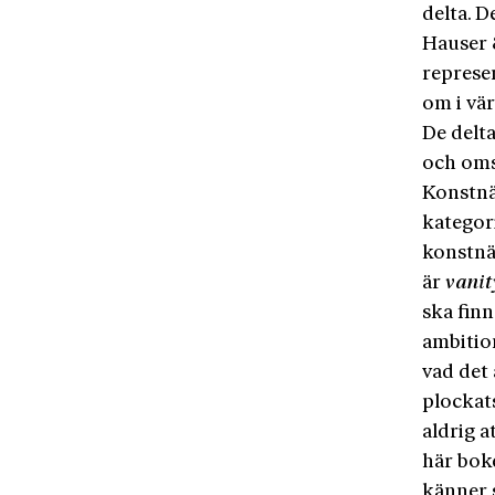
delta. D
Hauser 
represen
om i vä
De delt
och omsä
Konstnä
kategori
konstnä
är
vanit
ska fin
ambition
vad det 
plockat
aldrig a
här bok
känner s