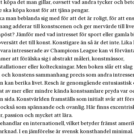
att köpa det man gillar, oavsett vad andra tycker och bet
 ska köpa konst för att tjäna pengar.
a man beblanda sig med för att det är roligt, för att en
ng adderar till konstscenen och ger mervärde till live
pöst? Jämför med vad intresset för sport eller gamla b
versätt det till konst. Konstigare än så är det inte. Lika
n vara intresserade av Champions League kan vi förvänta
mer att förälska sig i abstrakt måleri, konstmässor,
tallationer eller kolteckningar. Men boken slår ett slag 
 och konstens sammanhang precis som andra intresse
en kan berika livet. Resch är genomgående entusiastisk
itat av mer eller mindre kända konstsamlare pryda var o
 sida. Konstvärlden framställs som initialt svår att förs
 också som spännande och ovanlig. Här finns excentris
, passion och mycket att lära.
ehandlar en internationell, vilket betyder främst ameri
rknad. I en jämförelse är svensk konsthandel minimal.