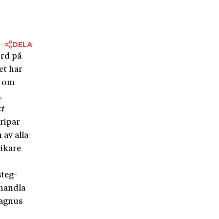
DELA
ord på
et har
r om
,
ct
gripar
 av alla
rikare
teg­-
nhandla
Magnus