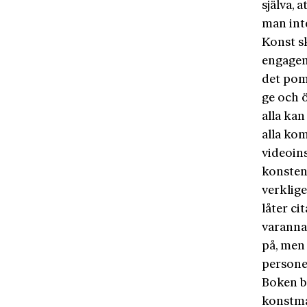
själva, 
man inte
Konst sk
engagema
det pom
ge och ö
alla ka
alla kom
videoins
konsten
verklig
låter c
varannan
på, men
personer
Boken b
konstma