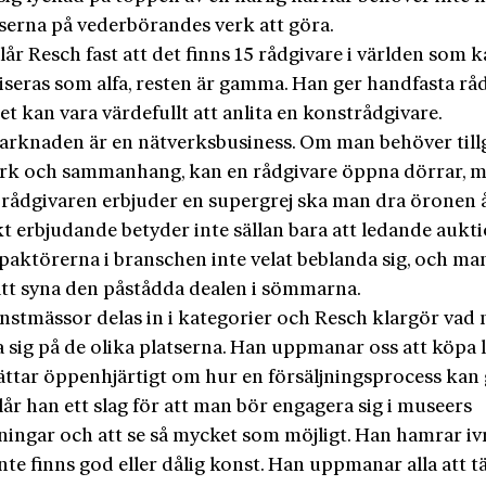
serna på vederbörandes verk att göra.
lår Resch fast att det finns 15 rådgivare i världen som 
iseras som alfa, resten är gamma. Han ger handfasta rå
et kan vara värdefullt att anlita en konstrådgivare.
rknaden är en nätverks­business. Om man behöver tillg
rk och sammanhang, kan en rådgivare öppna dörrar, m
ådgivaren erbjuder en supergrej ska man dra öronen åt
kt erbjudande betyder inte sällan bara att ledande auk
paktörerna i branschen inte velat beblanda sig, och ma
 att syna den påstådda dealen i sömmarna.
nstmässor delas in i kategorier och Resch klargör vad
 sig på de olika platserna. Han uppmanar oss att köpa 
ttar öppenhjärtigt om hur en försäljningsprocess kan gå
slår han ett slag för att man bör engagera sig i museers
ningar och att se så mycket som möjligt. Han hamrar ivr
inte finns god eller dålig konst. Han uppmanar alla att 