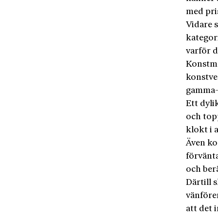
med pri
Vidare s
kategor
varför d
Konstma
konstve
gamma-r
Ett dyli
och top
klokt i
Även ko
förvänta
och berä
Därtill 
vänföre
att det 