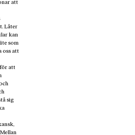
onar att
s
t. Låter
ilar kan
 lite som
 oss att
för att
n
 och
ch
tå sig
ka
kansk,
 Mellan