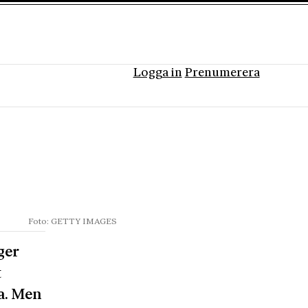
Logga in
Prenumerera
Foto: GETTY IMAGES
ger
t
la. Men