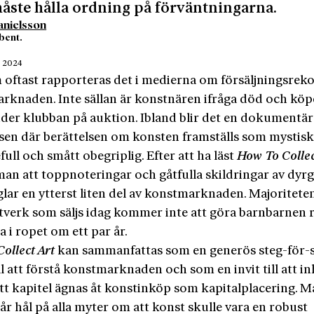
ste hålla ordning på förväntningarna.
anielsson
bent.
r 2024
 oftast rapporteras det i me­dierna om försäljningsrek
rknaden. Inte sällan är konstnären ifråga död och köp
nder klubban på auktion. Ibland blir det en dokumentä
lsen där berättelsen om konsten framställs som mystisk
full och smått obegriplig. Efter att ha läst
How To Colle
man att toppnoteringar och gåtfulla skildringar av dyr
lar en ytterst liten del av konstmarknaden. Majoriteten
tverk som säljs idag kommer inte att göra barnbarnen 
ra i ropet om ett par år.
Collect Art
kan sammanfattas som en generös steg-för-s
ll att förstå konstmarknaden och som en invit till att i
Ett kapitel ägnas åt konstinköp som kapitalplacering. 
år hål på alla myter om att konst skulle vara en robust