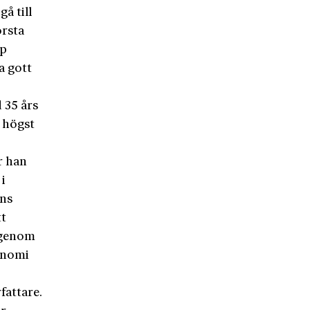
å till
örsta
ip
a gott
 35 års
 högst
r han
 i
ens
tt
t genom
konomi
fattare.