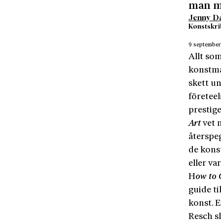
man må
Jenny D
Konstskri
9 septembe
Allt som
konstma
skett u
företee
prestige
Art
vet 
återspeg
de kons
eller va
H
ow to 
guide ti
konst. 
Resch sl