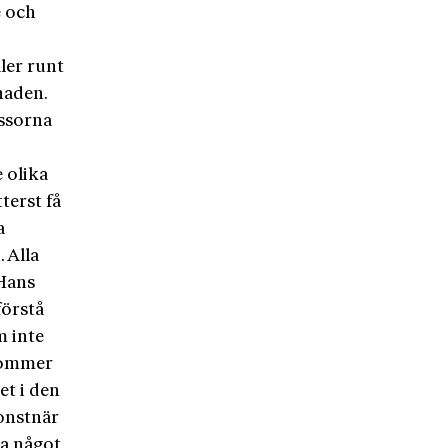
e och
ler runt
naden.
ässorna
 olika
terst få
a
. Alla
 Hans
förstå
m inte
 kommer
et i den
onstnär
ha något