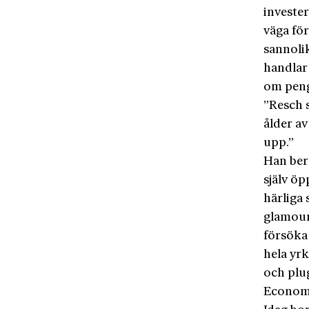
investe
väga för
sannoli
handlar 
om penga
”Resch 
ålder a
upp.”
Han ber
själv öp
härliga
glamour
försöka
hela yrk
och plu
Economi