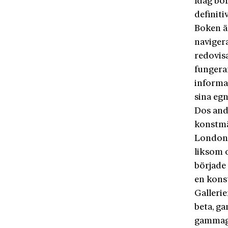
Idag bor
definiti
Boken ä
naviger
redovis
fungera
informat
sina egn
Dos and 
konstmä
London 
liksom 
började 
en kons
Gallerie
beta, ga
gammaga