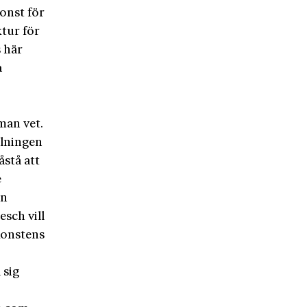
onst för
tur för
s här
a
man vet.
elningen
åstå att
e
an
esch vill
 konstens
 sig