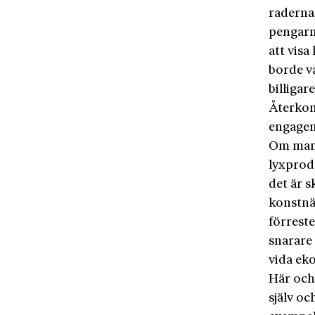
raderna 
pengarn
att visa
borde v
billigare
Återkom
engagema
Om man 
lyxprodu
det är s
konstnä
förreste
snarare 
vida ek
Här och 
själv oc