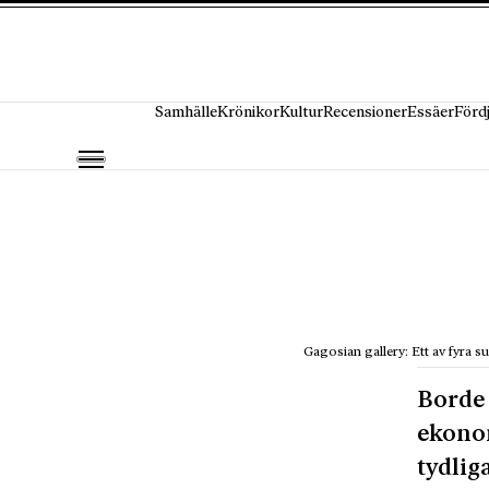
Hoppa till innehåll
Samhälle
Krönikor
Kultur
Recensioner
Essäer
Förd
Gagosian gallery: Ett av fyra su
Borde 
ekono
tydlig