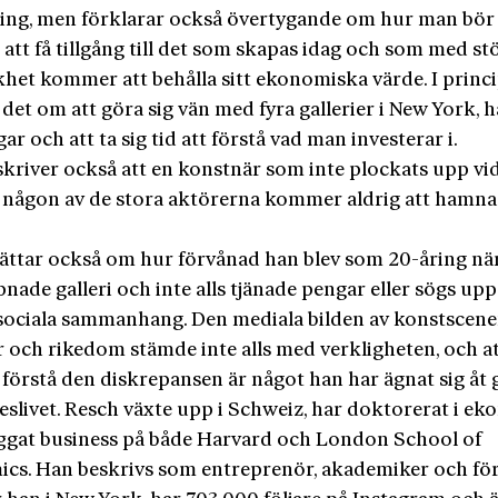
ring, men förklarar också övertygande om hur man bör g
 att få tillgång till det som skapas idag och som med st
khet kommer att behålla sitt ekonomiska värde. I princ
det om att göra sig vän med fyra gallerier i New York, h
r och att ta sig tid att förstå vad man investerar i.
skriver också att en konstnär som inte plockats upp vid
v någon av de stora aktörerna kommer aldrig att hamna
ättar också om hur förvånad han blev som 20-åring nä
pnade galleri och inte alls tjänade pengar eller sögs upp
 sociala sammanhang. Den mediala bilden av konstscen
 och rikedom stämde inte alls med verkligheten, och a
 förstå den diskrepansen är något han har ägnat sig å
eslivet. Resch växte upp i Schweiz, har doktorerat i e
ggat business på både Harvard och London School of
cs. Han beskrivs som entreprenör, akademiker och för