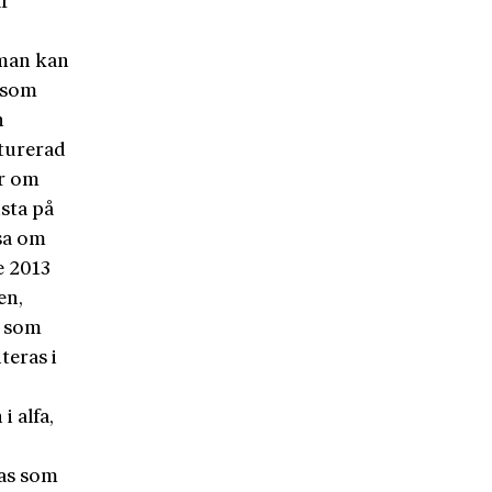
är
 man kan
 som
n
turerad
er om
ista på
äsa om
e 2013
en,
z som
teras i
i alfa,
as som