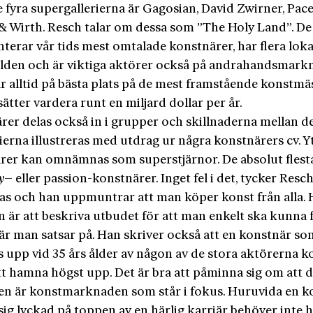
e fyra supergallerierna är Gagosian, David Zwirner, Pac
& Wirth. Resch talar om dessa som ”The Holy Land”. De
terar vår tids mest omtalade konstnärer, har flera loka
rlden och är viktiga aktörer också på andrahandsmark
ar alltid på bästa plats på de mest framstående konstm
tter vardera runt en miljard dollar per år.
rer delas också in i grupper och skillnaderna mellan de
erna illustreras med utdrag ur några konstnärers cv. Yt
rer kan omnämnas som superstjärnor. De absolut flest
y
– eller passion-konstnärer. Inget fel i det, tycker Resch
nas och han uppmuntrar att man köper konst från alla.
 är att beskriva utbudet för att man enkelt ska kunna 
är man satsar på. Han skriver också att en konstnär so
s upp vid 35 års ålder av någon av de stora aktörerna
tt hamna högst upp. Det är bra att påminna sig om att d
en är konstmarknaden som står i fokus. Huruvida en k
ig lyckad på toppen av en härlig karriär behöver inte 