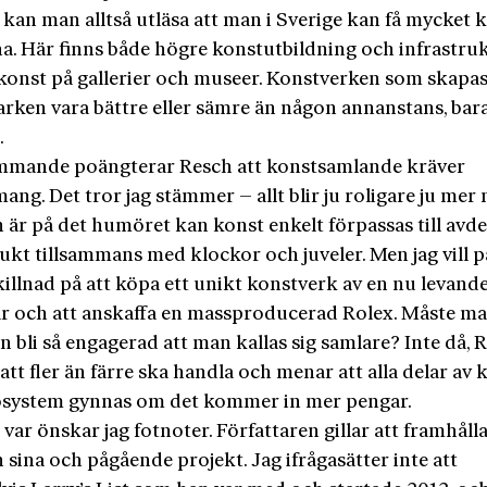
kan man alltså utläsa att man i Sverige kan få mycket k
a. Här finns både högre konstutbildning och infrastruk
 konst på gallerier­ och museer. Konstverken som skapa
arken vara bättre eller sämre än någon annanstans, bar
.
mande poängterar Resch att konstsamlande kräver
ng. Det tror jag stämmer – allt blir ju roligare ju mer 
är på det humöret kan konst enkelt förpassas till avd
kt tillsammans med klockor och juveler. Men jag vill p
killnad på att köpa ett unikt konstverk av en nu levand
r och att anskaffa en massproducerad Rolex. Måste m
n bli så engagerad att man kallas sig samlare? Inte då, R
att fler än färre ska handla och menar att alla delar av
osystem gynnas om det kommer in mer pengar.
var önskar jag fotnoter. Författaren gillar att framhålla
h sina och pågående projekt. Jag ifrågasätter inte att