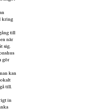
kan
d kring
ång till
en när
 sig.
tionshus
n gör
 man kan
lokalt
 till.
igt in
tänka