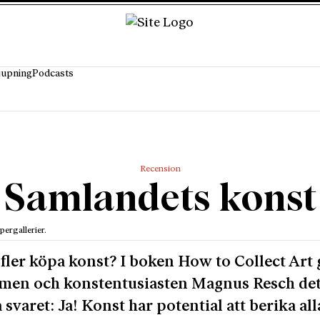
jupning
Podcasts
Recension
Samlandets konst
pergallerier.
fler köpa konst? I boken How to Collect Art 
men och konstentusiasten Magnus Resch de
a svaret: Ja! Konst har potential att berika al