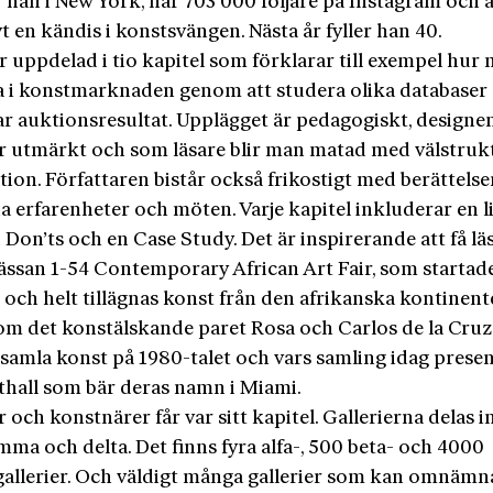
 han i New York, har 703 000 följare på Instagram och 
vt en kändis i konstsvängen. Nästa år fyller han 40.
r uppdelad i tio kapitel som förklarar till exempel hur
a i konstmarknaden genom att studera olika databaser
ar auktionsresultat. Upplägget är pedagogiskt, designe
r utmärkt och som läsare blir man matad med välstruk
ion. Författaren bistår också frikostigt med berättels
a erfarenheter och möten. Varje kapitel inkluderar en l
Don’ts och en Case Study. Det är inspirerande att få l
ssan 1-54 Contemporary African Art Fair, som startad
och helt tillägnas konst från den afrikanska kontinent
om det konstälskande paret Rosa och Carlos de la Cru
samla konst på 1980-talet och vars samling idag presen
thall som bär deras namn i Miami.
r och konstnärer får var sitt kapitel. Gallerierna delas in 
mma och delta. Det finns fyra alfa-, 500 beta- och 4000
llerier. Och väldigt många gallerier som kan omnämn