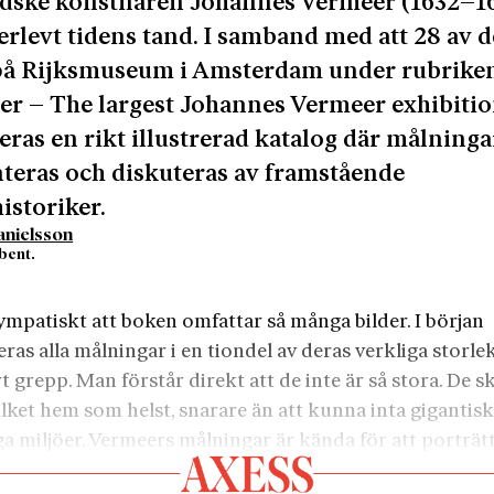
ds­ke konstnären Johannes Vermeer (1632–1
erlevt tidens tand. I samband med att 28 av d
 på Rijksmuseum i Amsterdam under rubrike
r – The largest Johannes Vermeer exhibitio
eras en rikt illustrerad katalog där målning
teras och diskuteras av framstående
istoriker.
anielsson
bent.
3
ympatiskt att boken omfattar så många bilder. I början
ras alla målningar i en tiondel av deras verkliga storlek
t grepp. Man förstår direkt att de inte är så stora. De sk
vilket hem som helst, snarare än att kunna inta gigantis
ga miljöer. Vermeers målningar är kända för att porträt
som spelar musik eller skriver brev. De känns som utsn