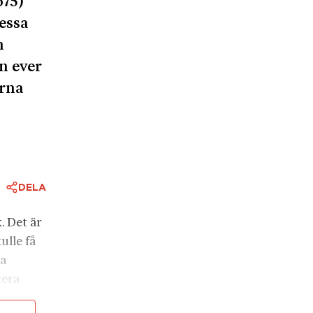
675)
essa
n
n ever
arna
DELA
. Det är
ulle få
ka
tera
itt ur