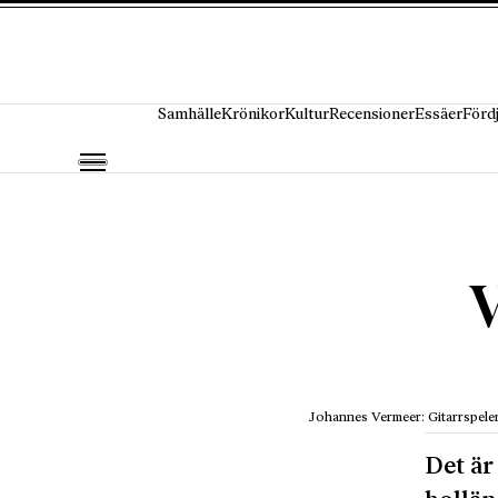
Hoppa till innehåll
Samhälle
Krönikor
Kultur
Recensioner
Essäer
Förd
V
Johannes Vermeer: Gitarrspele
Det är