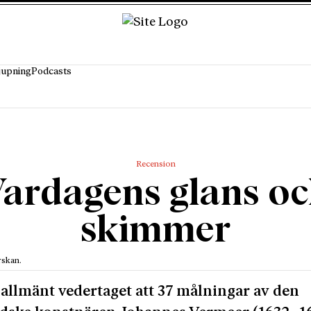
jupning
Podcasts
Recension
ardagens glans o
skimmer
rskan.
 allmänt vedertaget att 37 målningar av den