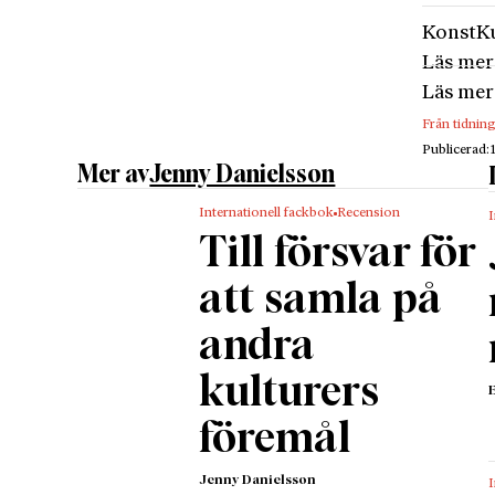
hennes l
Konst
Ku
medelkl
Läs mer
en texti
Läs mer
1631 in 
Från tidnin
konst oc
Publicerad:
men i st
Mer av
Jenny Danielsson
till sin 
Internationell fackbok
Recension
I
Man vet 
Till försvar för
hade ko
konstsce
att samla på
konstnä
andra
måleri s
personl
kulturers
var ock
föremål
inom sa
1672 st
Jenny Danielsson
I