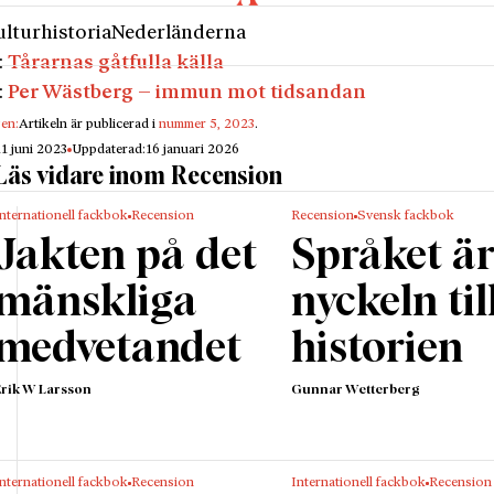
illebror anlitade. Familjen beskrivs som tillhörande e
lturhistoria
Nederländerna
ass. De drev ett värdshus och Reynir arbetade som väv
:
Tårarnas gåtfulla källa
lfabrik. Han ägnade sig också åt konstförsäljning och s
:
Per Wästberg – immun mot tidsandan
sig som konsthandlare, Herr Constverkoper, i stadens gi
gen:
Artikeln är publicerad i
nummer 5, 2023
.
h konsthantverk. Vermeer lämnade Delft vid några tillf
11 juni 2023
Uppdaterad:
16 januari 2026
ort var det mitt i stadens urbana miljö som han befann 
Läs vidare inom Recension
död vid 43 år ålder.
nternationell fackbok
Recension
Recension
Svensk fackbok
inget om hans utbildning, men det står klart att han al
Jakten på det
Språket ä
nst omkring sig och var förtrogen med sin samtids le
n. Karriä­ren tog rejäl fart på 1660-talet. Hans ut­övan
mänskliga
nyckeln til
r uppmärksammades efter att han övergivet det histor
medvetandet
historien
om var tidens högsta ideal till förmån för de mindre,
iga och intima målningarna som han är så känd för ida
Erik W Larsson
Gunnar Wetterberg
så en framträdande konsthandlare och högt uppsatt p
mma gille som hans pappa gått med i året innan han fö
örtdök konstmarknaden som ett resultat av fransk-hol
nternationell fackbok
Recension
Internationell fackbok
Recension