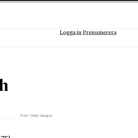
Logga in
Prenumerera
ch
Foto: Getty Images