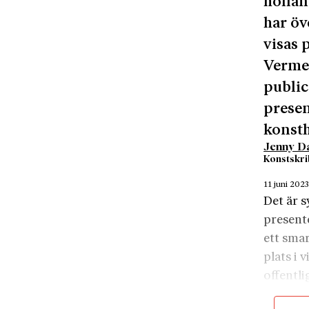
hollän
har öv
visas
Vermee
public
presen
konsth
Jenny D
Konstskri
11 juni 202
Det är s
presente
ett smar
plats i 
offentli
kvinnor 