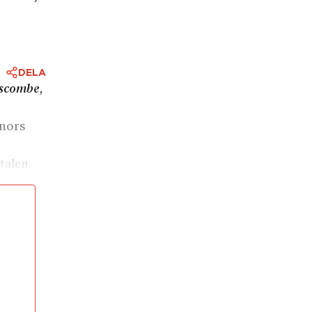
DELA
nscombe,
nnors
talen.
. Boken
ant även
ck to
 har