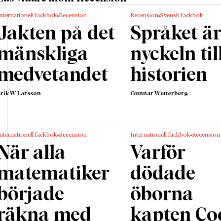
rigen förflyttade människor över hela den europeiska
nternationell fackbok
Recension
Recension
Svensk fackbok
nten där studiekamrater försvann, kärleksrelationer e
Jakten på det
Språket ä
a människor fick fly eller sätta livet till. Kvinnlig röstr
s 1918 i Storbritannien, den banbrytande essän
Ett eget
mänskliga
nyckeln til
a Woolf publicerades 1929 och världskrigen med
medvetandet
historien
tjänstgöring för männen skapade ett nytt utrymme för
dinärt begåvade kvinnor att examineras i utbildningar
Erik W Larsson
Gunnar Wetterberg
t forma en akademisk karriär. Plötsligt uppstod en his
för fler kvinnor att ta plats i de intellektuella akadem
som dittills alltid varit vikta för män.
nternationell fackbok
Recension
Internationell fackbok
Recension
gt uppstod en historisk öppning för fler kvinnor att ta p
När alla
Varför
lektuella akademiska miljöer som dittills alltid varit vik
matematiker
dödade
th Anscombe, Philippa Foot, Mary Midgley och Iris Mu
började
öborna
ra vänner under studietiden. De gjorde varandra besvik
vets gång, slutade umgås i perioder och konkurrerade v
räkna med
kapten Co
len om samma tjänst. Men de svetsades också samman av 