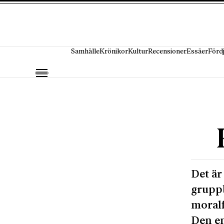
Hoppa till innehåll
Samhälle
Krönikor
Kultur
Recensioner
Essäer
Förd
Det är
gruppb
moralf
Den en