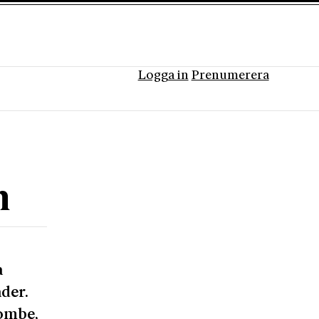
Logga in
Prenumerera
n
a
der.
ombe,