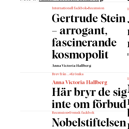
världsk
Internationell fackbok
Recension
I
kontine
Gertrude Stein
och mång
införde
– arrogant,
Virgini
fascinerande
militär
extraor
kosmopolit
målet at
Anna Victoria Hallberg
öppning 
miljöer 
Brev från …
Krönika
I
”Plötsli
Anna Victoria Hallberg
Här bryr de sig
de intel
män.”
inte om förbud
Elizabe
blev nä
Recension
Svensk fackbok
Nobelstiftelsen
under li
tillfäl