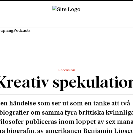
jupning
Podcasts
Recension
Kreativ spekulatio
 en händelse som ser ut som en tanke att två
iografier om samma fyra brittiska kvinnlig
ilosofer publiceras inom loppet av sex måna
a biografin, av amerikanen Benjamin Lipsc