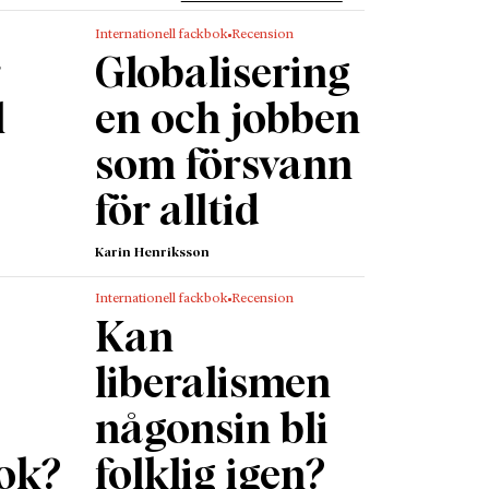
Internationell fackbok
Recension
bbade ut
r
Globalisering
ätt
 rum
av
l
en och jobben
som försvann
 med
för alltid
torisk
iska
Karin Henriksson
Internationell fackbok
Recension
lats i
Kan
ta för
liberalismen
rdoch
någonsin bli
na
id flera
ok?
folklig igen?
en stark