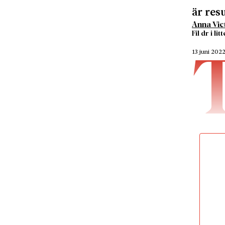
är resu
Anna Vic
Fil dr i l
13 juni 202
Lipscom
filosof
växlar m
historie
om resul
Metaphy
Life
är 