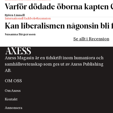
Varför dödade öborna kapten 
Björn Linnell
Internationell fackbok
Recension
Kan liberalismen någonsin bli f
Susanna Birgersson
Se allt i Recension
Axess Magasin är en tidskrift inom humaniora och
samhällsvetenskap som ges ut av Axess Publishing
AB.
OM OSS
Om Axess
Kontakt
Annonsera