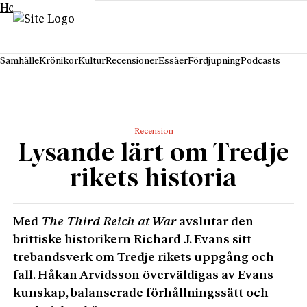
Hoppa till innehåll
Samhälle
Krönikor
Kultur
Recensioner
Essäer
Fördjupning
Podcasts
Recension
Lysande lärt om Tredje
rikets historia
Med
The Third Reich at War
avslutar den
brittiske historikern Richard J. Evans sitt
trebandsverk om Tredje rikets uppgång och
fall. Håkan Arvidsson överväldigas av Evans
kunskap, balanserade förhållningssätt och