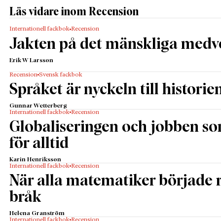
Läs vidare inom Recension
Internationell fackbok
Recension
Jakten på det mänskliga medv
Erik W Larsson
Recension
Svensk fackbok
Språket är nyckeln till historie
Gunnar Wetterberg
Internationell fackbok
Recension
Globaliseringen och jobben s
för alltid
Karin Henriksson
Internationell fackbok
Recension
När alla matematiker började
bråk
Helena Granström
Internationell fackbok
Recension