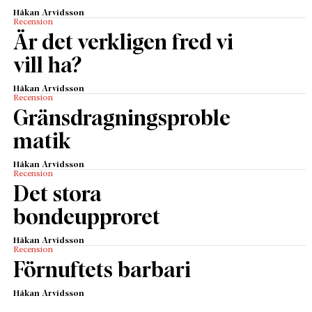
Håkan Arvidsson
Recension
Är det verkligen fred vi
vill ha?
Håkan Arvidsson
Recension
Gränsdragningsproble
matik
Håkan Arvidsson
Recension
Det stora
bondeupproret
Håkan Arvidsson
Recension
Förnuftets barbari
Håkan Arvidsson