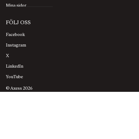
excentrikern Milei
(han har till exempel fem klonade
Mina sidor
hundar) och ­Henrik Brandão Jönsson reflekterar
över
argentinsk mallighet
. God läsning!
FÖLJ OSS
Facebook
Instagram
X
LinkedIn
YouTube
© Axess 2026
PS Just nu gör vi en läsarundersökning, det vore
roligt om ni vill vara med. Gå in på
https://bit.ly/axessmagasin
och fyll i enkäten, så kan
ni vinna en bok.