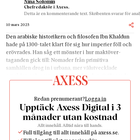
Nina Solomin
Chefredaktör i Axess.
Detta är en kommenterande text. Skribenten svarar för analy
10 mars 2025
Den arabiske historikern och filosofen Ibn Khaldun
hade på 1300-talet klart för sig hur imperier föll och
erövrades. Han såg ett mönster i hur maktöver­
taganden gick till: Nomader från primitiva
samhällen drog in i urbana, mer väl­utvecklade
områden och grep makten, medan den civiliserade
befolkningen var för klen för att stå emot vildarna.
Väl installerade blev emellertid erövrarna själva
Redan prenumerant?
Logga in
alltmer förfinade och veka.
Upptäck Axess Digital i 3
I detta nummer av
Axess
redogör Carl Rudbeck för
denna tankegång i sin
recension av Michael Cooks
månader utan kostnad
900-sidiga historia om den muslimska världen
(s 71)
Allt innehåll. Alltid nära till hands.
– och beskriver saken vidare: ”På en eller annan
Full tillgång till allt innehåll på axess.se.
generation blev de härdade krigarna förvandlade till