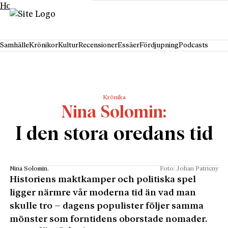
Hoppa till innehåll
Samhälle
Krönikor
Kultur
Recensioner
Essäer
Fördjupning
Podcasts
Krönika
Nina Solomin
I den stora oredans tid
Nina Solomin.
Foto: Johan Patricny
Historiens maktkamper och politiska spel
ligger närmre vår moderna tid än vad man
skulle tro – dagens populister följer samma
mönster som forntidens oborstade nomader.