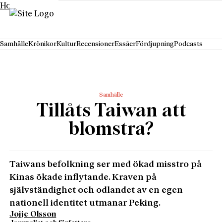
Hoppa till innehåll
Samhälle
Krönikor
Kultur
Recensioner
Essäer
Fördjupning
Podcasts
Samhälle
Tillåts Taiwan att
blomstra?
Taiwans befolkning ser med ökad misstro på
Kinas ökade inflytande. Kraven på
självständighet och odlandet av en egen
nationell identitet utmanar Peking.
Jojje Olsson