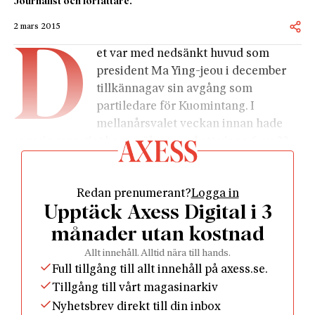
Journalist och författare.
2 mars 2015
D
et var med nedsänkt huvud som
president Ma Ying-jeou i december
tillkännagav sin avgång som
partiledare för Kuomintang. I
mellanårsvalet veckan innan hade
regeringspartiet bara mäktat med att vinna 6 av 22
platser, jämfört med 15 platser i samma val fyra år
tidigare. Bland annat förlorade man
Redan prenumerant?
Logga in
borgmästarposterna i traditionellt starka fästen som
Upptäck Axess Digital i 3
huvudstaden Taipei och miljonstaden Taichung.
Nederlaget var chockerande stort och berodde
månader utan kostnad
delvis på trög tillväxt i kombination med växande
Allt innehåll. Alltid nära till hands.
klassklyftor och stigande fastighetspriser. Men den
Full tillgång till allt innehåll på axess.se.
största enskilda anledningen till brakförlusten
Tillgång till vårt magasinarkiv
bedöms vara närmandet mot Kina. Det har inte gett
Nyhetsbrev direkt till din inbox