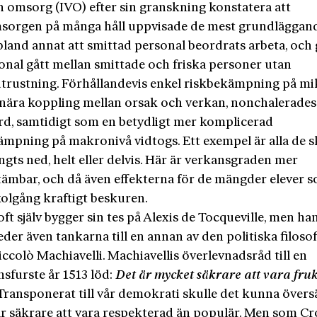
h omsorg (IVO) efter sin granskning konstatera att
sorgen på många håll uppvisade de mest grundläggan
 bland annat att smittad personal beordrats arbeta, oc
sonal gått mellan smittade och friska personer utan
trustning. Förhållandevis enkel riskbekämpning på mi
nära koppling mellan orsak och verkan, nonchalerade
rd, samtidigt som en betydligt mer komplicerad
ämpning på makronivå vidtogs. Ett exempel är alla de s
gts ned, helt eller delvis. Här är verkansgraden mer
tämbar, och då även effekterna för de mängder elever s
kolgång kraftigt beskuren.
t själv bygger sin tes på Alexis de Tocqueville, men ha
leder även tankarna till en annan av den politiska filoso
iccolò Machiavelli. Machiavellis överlevnadsråd till en
sfurste år 1513 löd:
Det är mycket säkrare att vara fru
 Transponerat till vår demokrati skulle det kunna översät
 är säkrare att vara respekterad än populär. Men som C