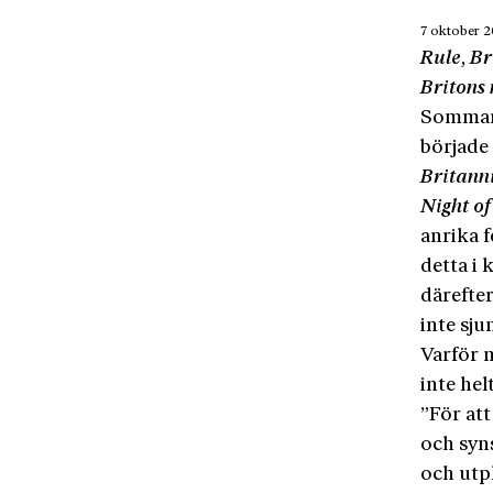
7 oktober 
Rule, Br
Britons 
Sommare
började
Britann
Night o
anrika 
detta i
därefte
inte sj
Varför 
inte helt
”För att
och syns
och utp