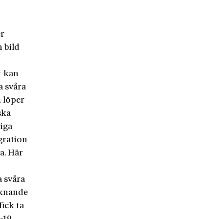
er
 bild
t kan
a svåra
m löper
ska
riga
igration
a. Här
 svåra
liknande
fick ta