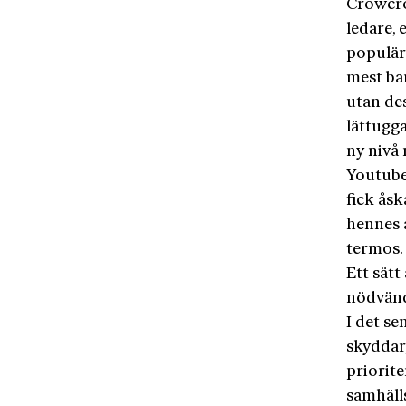
Crowcro
ledare, 
populära
mest ban
utan de
lättugg
ny nivå
Youtubek
fick ås
hennes 
termos.
Ett sätt
nödvändi
I det se
skyddar,
priorite
samhäll