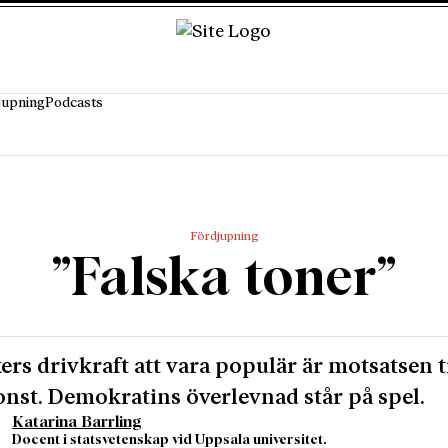
jupning
Podcasts
Fördjupning
”Falska toner”
kers drivkraft att vara populär är motsatsen ti
onst. Demokratins överlevnad står på spel.
Katarina Barrling
Docent i statsvetenskap vid Uppsala universitet.