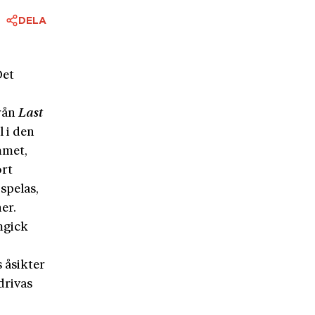
DELA
Det
från
Last
 i den
mmet,
ort
spelas,
er.
mgick
s åsikter
drivas