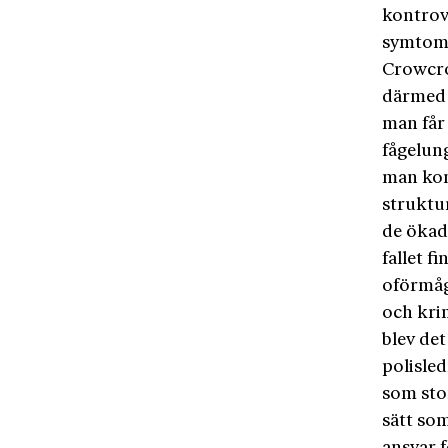
kontrove
symtomb
Crowcrof
därmed 
man får
fågelung
man kons
struktur
de ökad 
fallet f
oförmåga
och krim
blev det
polisle
som stor
sätt som