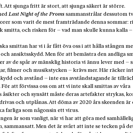
t. Att sjunga fritt är stort, att sjunga säkert är större.
 med
Last Night of the Proms
sammanstrålar dessutom tv
torer som varit de mest framträdande denna sommar: r
sk smitta, och risken för – vad man skulle kunna kalla –
ska smittan har vi i år fått öva oss i att hålla stången m
 och ansiktsskydd. Men för att bemästra den andliga sm
er av de spår av mänsklig historia vi ännu lever med – s
ar, filmer och musikstycken – krävs mer. Här räcker in
kydd och avstånd – inte ens avståndstagande är tillräc
För att förvissa oss om att vi inte skall smittas av våra
 åsikter och synsätt måste deras artefakter strykas, ko
edrivas och utplånas. Att döma av 2020 års skeenden är
ka farliga som någonsin ett virus.
ngen är som vanligt, när vi har att göra med samhälleli
 sammansatt. Men det är svårt att inte se tecken på de