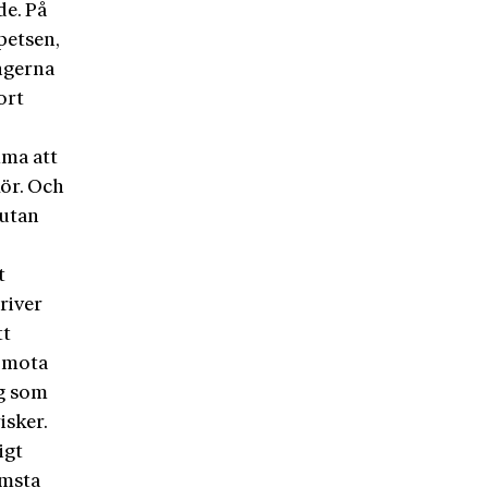
de. På
petsen,
ångerna
ort
mma att
kör. Och
 utan
t
river
tt
t mota
ng som
isker.
igt
ämsta