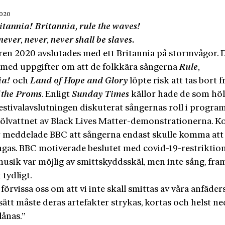
2020
itannia! Britannia, rule the waves!
never, never, never shall be slaves.
n 2020 avslutades med ett Britannia på stormvågor. 
 med uppgifter om att de folkkära sångerna
Rule,
ia!
och
Land of Hope and Glory
löpte risk att tas bort 
f the Proms
. Enligt
Sunday Times
källor hade de som höll
festivalavslutningen diskuterat sångernas roll i progra
 kölvattnet av Black Lives Matter-demonstrationerna. K
r meddelade BBC att sångerna endast skulle komma att 
ungas. BBC motiverade beslutet med covid-19-restriktion
musik var möjlig av smittskyddsskäl, men inte sång, fra
 tydligt.
 förvissa oss om att vi inte skall smittas av våra anfäder
ätt måste deras artefakter strykas, kortas och helst ne
lånas.”