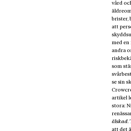
vård oc
äldreom
brister,
att per
skyddsu
med en 
andra o
riskbek
som stän
svårbes
se sin s
Crowcrof
artikel 
stora: N
renässan
älskad
.
att det