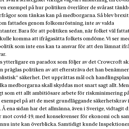
ör svåra strategiskt viktiga vägval i anslutning till covid
ven exempel på hur politiken överlåter de svårast tänk
rfrågor som tänkas kan på medborgarna. Så blev brexit
som fattades genom folkomröstning, inte av valda
tanter. Bara för att politiken sedan, när folket väl fattat
 skulle komma att ifrågasätta folkets omdöme. Vi ser m
olitik som inte ens kan ta ansvar för att den lämnat ifr
var.
s ytterligare en paradox som följer av det Crowcroft skr
n präglas politiken av att eftersträva det han benämne
listisk” säkerhet. Det upprättas mål och handlingspla
ilka medborgarna skall skyddas mot snart sagt allt. Me
t som ett allt ambitiösare arbete för riskminimering p
å exempel på att de mest grundläggande säkerhetskrav 
. Å ena sidan har det allmänna, även i Sverige, vidtagit 
r mot covid-19, med konsekvenser för ekonomi och sam
ännu inte kan överblicka. Samtidigt kunde Inspektione