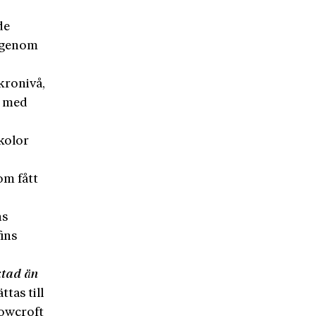
de
h genom
kronivå,
s med
kolor
om fått
ns
fins
ktad än
tas till
rowcroft