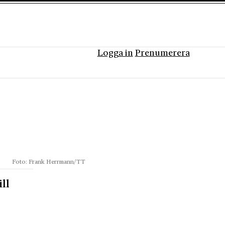
Logga in
Prenumerera
Foto: Frank Herrmann/TT
ll