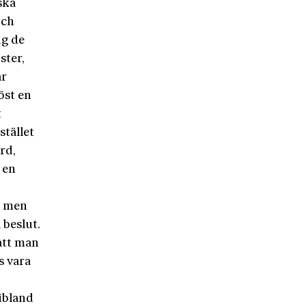
ska
och
ig de
ster,
ar
öst en
t
stället
rd,
 en
a men
 beslut.
 att man
s vara
ibland