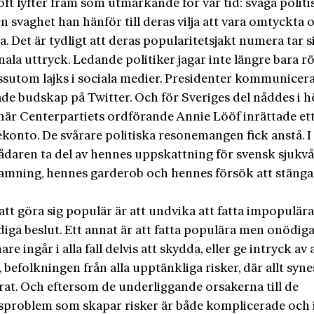
ft lyfter fram som utmärkande för vår tid: svaga politi
en svaghet han hänför till deras vilja att vara omtyckta 
. Det är tydligt att deras popularitetsjakt numera tar s
ala uttryck. Ledande politiker jagar inte längre bara rö
ssutom lajks i sociala medier. Presidenter kommunicer
ade budskap på Twitter. Och för Sveriges del nåddes i h
 när Centerpartiets ordförande Annie Lööf inrättade et
onto. De svårare politiska resonemangen fick anstå. I 
kådaren ta del av hennes uppskattning för svensk sjukvå
amning, hennes garderob och hennes försök att stänga
 att göra sig populär är att undvika att fatta impopulär
ga beslut. Ett annat är att fatta populära men onödiga
nare ingår i alla fall delvis att skydda, eller ge intryck av
 befolkningen från alla upptänkliga risker, där allt syne
rat. Och eftersom de underliggande orsakerna till de
sproblem som skapar risker är både komplicerade och 