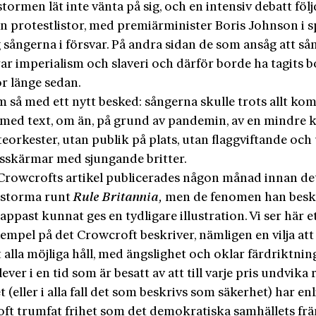
tormen lät inte vänta på sig, och en intensiv debatt följ
n protestlistor, med premiärminister Boris Johnson i s
 sångerna i försvar. På andra sidan de som ansåg att s
rar imperialism och slaveri och därför borde ha tagits b
r länge sedan.
 så med ett nytt besked: sångerna skulle trots allt ko
 med text, om än, på grund av pandemin, av en mindre 
teorkester, utan publik på plats, utan flaggviftande och
dsskärmar med sjungande britter.
Crowcrofts artikel publicerades någon månad innan de
 storma runt
Rule Britannia,
men de fenomen han besk
ppast kunnat ges en tydligare illustration. Vi ser här e
empel på det Crowcroft beskriver, nämligen en vilja at
t alla möjliga håll, med ängslighet och oklar färdriktni
 lever i en tid som är besatt av att till varje pris undvika r
 (eller i alla fall det som beskrivs som säkerhet) har enl
ft trumfat frihet som det demokratiska samhällets fr