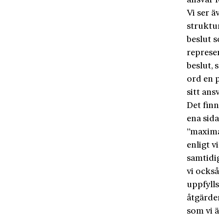
ansvar f
Vi ser ä
struktu
beslut 
represen
beslut,
ord en p
sitt ans
Det finn
ena sida
”maxima
enligt v
samtidig
vi ocks
uppfylls
åtgärde
som vi 