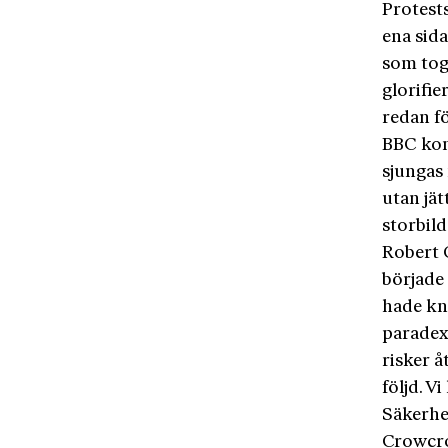
Protests
ena sida
som tog
glorifie
redan fö
BBC kom
sjungas
utan jät
storbil
Robert 
började
hade kna
paradex
risker å
följd. Vi
Säkerhet
Crowcro