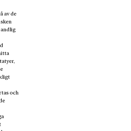
å av de
isken
 andlig
ed
itta
tatyer,
te
kligt
rtas och
 de
ga
t