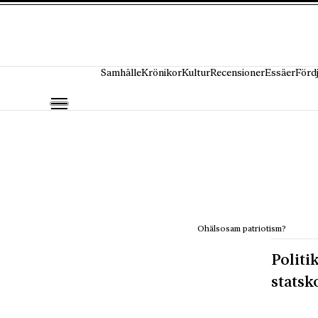
Hoppa till innehåll
Samhälle
Krönikor
Kultur
Recensioner
Essäer
Förd
Ohälsosam patriotism?
Politi
statsk