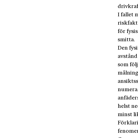
drivkraf
I fallet
riskfak
för fysi
smitta.
Den fysi
avstånd
som följ
målning
ansiktss
numera. 
anfäders
helst n
minst li
Förklari
fenomen,