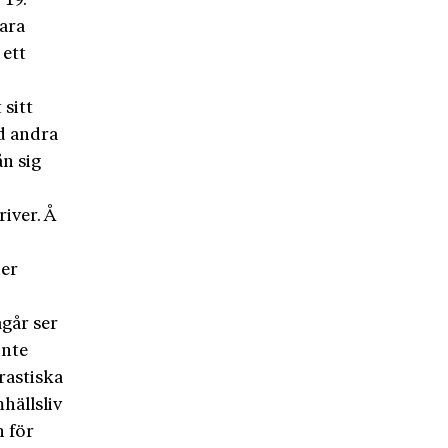
-19.
bara
 ett
 sitt
ed andra
ån sig
iver. Å
r
ner
n
ågår ser
inte
drastiska
hällsliv
n för